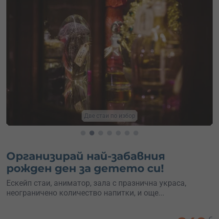
Ескейп стаи в София
Организирай най-забавния
рожден ден за детето си!
Ескейп стаи, аниматор, зала с празнична украса,
неограничено количество напитки, и още...