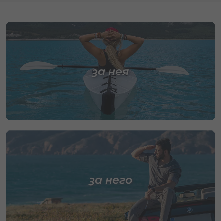
за нея
за него