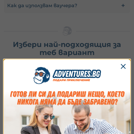
Как да използвам ваучера?
Избери най-подходящия за
теб вариант
Купи ваучер
1.
Избери ваучер
2.
Добави опаковка
3.
Напиши пожелание
Съгласие
Подробности
Относно
Идеално за подарък или ако искаш да заявиш
резервация после.
Ние използваме бисквитки. Използваме
Виж опциите