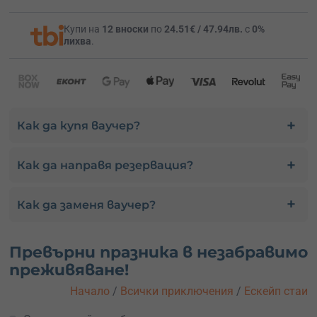
Купи на
12 вноски
по
24.51€ / 47.94лв.
с
0%
лихва
.
Как да купя ваучер?
Как да направя резервация?
Как да заменя ваучер?
Превърни празника в незабравимо
преживяване!
Начало
/
Всички приключения
/
Ескейп стаи