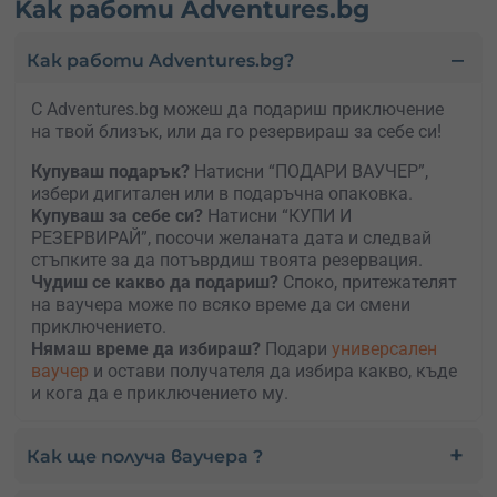
Kак работи Adventures.bg
Как работи Adventures.bg?
С Adventures.bg можеш да подариш приключение
на твой близък, или да го резервираш за себе си!
Купуваш подарък?
Натисни “ПОДАРИ ВАУЧЕР”,
избери дигитален или в подаръчна опаковка.
Kупуваш за себе си?
Натисни “КУПИ И
РЕЗЕРВИРАЙ”, посочи желаната дата и следвай
стъпките за да потъврдиш твоята резервация.
Чудиш се какво да подариш?
Споко, притежателят
на ваучера може по всяко време да си смени
приключението.
Нямаш време да избираш?
Подари
универсален
ваучер
и остави получателя да избира какво, къде
и кога да е приключението му.
Как ще получа ваучера ?