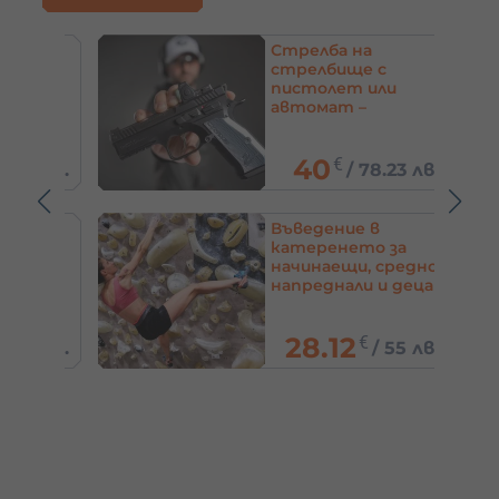
е –
Стрелба на
стрелбище с
пистолет или
автомат –
Хасково
40
€
6 лв.
/
78.23 лв.
Въведение в
катеренето за
начинаещи, средно
напреднали и деца
– София и Пловдив
28.12
€
5 лв.
/
55 лв.