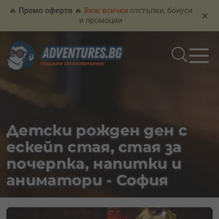
🔥
Промо оферти
🔥
Виж всички
отстъпки, бонуси
×
и промоции
Детски рожден ден с
ескейп стая, стая за
почерпка, напитки и
аниматори - София