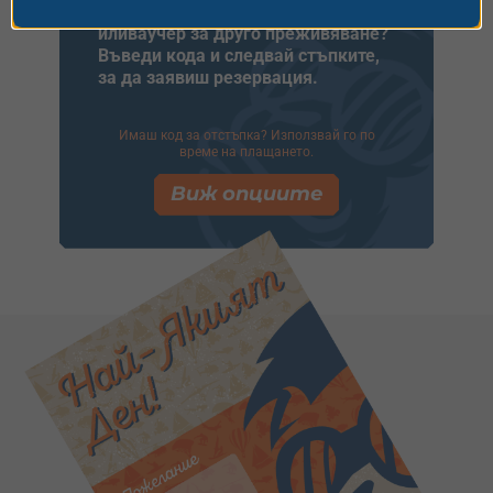
Имаш универсален ваучер
иливаучер за друго преживяване?
Въведи кода и следвай стъпките,
за да заявиш резервация.
Имаш код за отстъпка? Използвай го по
време на плащането.
Виж опциите