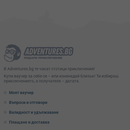
В Adventures.bg те чакат стотици приключения!
Kупи ваучер за себе си – или изненадай близък! Ти избираш
приключението, а получателя – датата.
Моят ваучер
Въпроси и отговори
Валидност и удължаване
Плащане и доставка