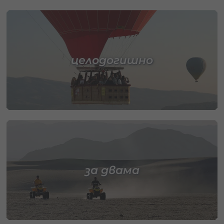
целодогишно
за двама