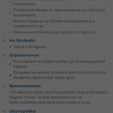
количества
спомените ще останат живи дълго след като
приключението е завършило.
Пълна асистенция за организиране на тортата и
почерпката
Резервирай сега и подари на детето си най-
Малък подарък за спомен на рожденика и
запомнящия се рожден ден!
семейството му
Снимки на отборите и от ритуала с тортата
Не включва
Торта и почерпка
Ограничения
Участниците в игрите трябва да са навършили 9
години.
По време на ескейп игрите и престоя в стаята за
почерпка присъстват само деца.
Времетраене
120 минути, което включва ескейп игра и почерпка.
Бъдете точни - всеки закъснял гост се
присъединява към вече започналата игра.
Екипировка