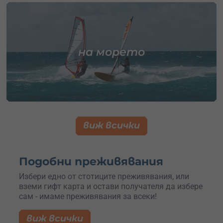
на морето
виж всички
Подобни преживявания
Избери едно от стотиците преживявания, или
вземи гифт карта и остави получателя да избере
сам - имаме преживявания за всеки!
виж всички