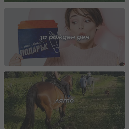
за рожден ден
лято