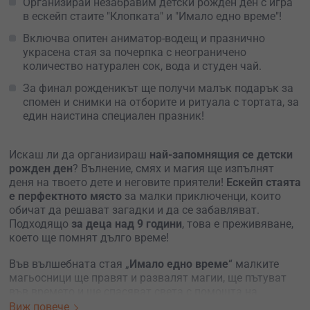
Организирай незабравим детски рожден ден с игра
в ескейп стаите "Клопката" и "Имало едно време"!
Включва опитен аниматор-водещ и празнично
украсена стая за почерпка с неограничено
количество натурален сок, вода и студен чай.
За финал рожденикът ще получи малък подарък за
спомен и снимки на отборите и ритуала с тортата, за
един наистина специален празник!
Искаш ли да организираш
най-запомнящия се детски
рожден ден
? Вълнение, смях и магия ще изпълнят
деня на твоето дете и неговите приятели!
Ескейп стаята
е перфектното място
за малки приключенци, които
обичат да решават загадки и да се забавляват.
Подходящо
за деца над 9 години
, това е преживяване,
което ще помнят дълго време!
Във вълшебната стая „
Имало едно време
“ малките
магьосници ще правят и развалят магии, ще пътуват
във времето и ще спасяват света с помощта на
логически загадки и магически предмети.
Виж повече