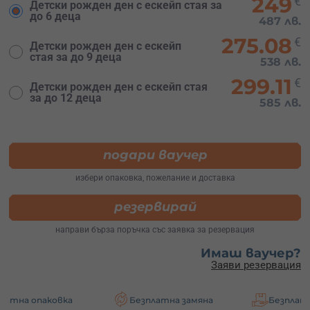
249
€
Детски рожден ден с ескейп стая за
до 6 деца
487 лв.
275.08
€
Детски рожден ден с ескейп
стая за до 9 деца
538 лв.
299.11
€
Детски рожден ден с ескейп стая
за до 12 деца
585 лв.
подари ваучер
избери опаковка, пожелание и доставка
резервирай
направи бърза поръчка със заявка за резервация
Имаш ваучер?
Заяви резервация
ковка
Безплатна замяна
Безплатна достав