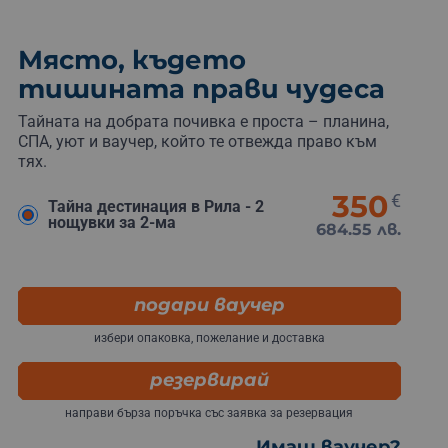
Място, където
тишината прави чудеса
Тайната на добрата почивка е проста – планина,
СПА, уют и ваучер, който те отвежда право към
тях.
350
€
Тайна дестинация в Рила - 2
нощувки за 2-ма
684.55 лв.
подари ваучер
избери опаковка, пожелание и доставка
резервирай
направи бърза поръчка със заявка за резервация
Имаш ваучер?