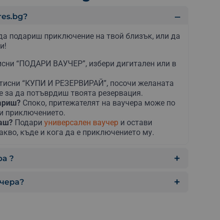
es.bg?
да подариш приключение на твой близък, или да
и!
сни “ПОДАРИ ВАУЧЕР”, избери дигитален или в
тисни “КУПИ И РЕЗЕРВИРАЙ”, посочи желаната
е за да потъврдиш твоята резервация.
дариш?
Споко, притежателят на ваучера може по
ни приключението.
раш?
Подари
универсален ваучер
и остави
акво, къде и кога да е приключението му.
а ?
учера?