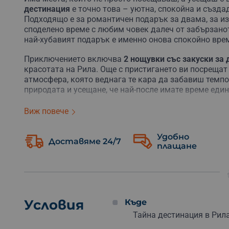
дестинация
е точно това – уютна, спокойна и създад
Подходящо е за романтичен подарък за двама, за из
споделено време с любим човек далеч от забързанот
най-хубавият подарък е именно онова спокойно врем
Приключението включва
2 нощувки със закуски за
красотата на Рила. Още с пристигането ви посрещат
атмосфера, която веднага те кара да забавиш темпо
природата и усещане, че най-после имате време един
По време на престоя двамата можете да се отпуснет
Виж повече
както и да използвате фитнеса. А ако обичате почи
планински преходи, екопътеки, АТВ активности и ск
Удобно
ритъма на тези два дни – повече релакс, повече ра
Доставяме 24/7
плащане
Към изживяването са включени и 2 тайни писма с уп
внасят приятно усещане за изненада и откривателст
– малък жест със смисъл, който прави преживяванет
на хотела е готов да допълни престоя с вкусен обяд и
Условия
Къде
Подари си споделено време, уют и презареждане в п
Тайна дестинация в Рила
любими хора
. Това е преживяване, което остава не 