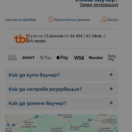
Заяви резервация
аковка
Безплатна замяна
Безплатна доставка
Купи на
12 вноски
по
34.45€ / 67.38лв.
с
2 нощувки със 
0% лихва
.
Как да купя ваучер?
Как да направя резервация?
Как да заменя ваучер?