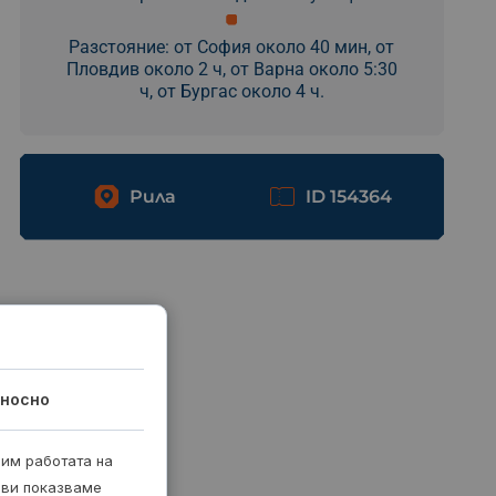
Разстояние: от София около 40 мин, от
Пловдив около 2 ч, от Варна около 5:30
ч, от Бургас около 4 ч.
Рила
ID 154364
носно
рим работата на
 ви показваме