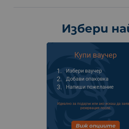
Избери на
Купи ваучер
1.
Избери ваучер
2.
Добави опаковка
3.
Напиши пожелание
Идеално за подарък или ако искаш да зая
резервация после.
Виж опциите