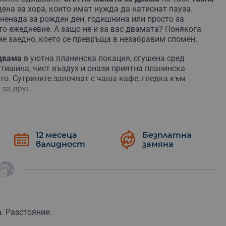
ена за хора, които имат нужда да натиснат пауза.
ненада за рожден ден, годишнина или просто за
о ежедневие. А защо не и за вас двамата? Понякога
е заедно, което се превръща в незабравим спомен.
 двама
в уютна планинска локация, сгушена сред
 тишина, чист въздух и онази приятна планинска
то. Сутрините започват с чаша кафе, гледка към
 за друг.
е в
СПА центъра
с вътрешен басейн, сауна и парна баня,
вката да има и доза движение, районът предлага
и възможности през зимния сезон. Така сами избирате
12 месеца
Безплатна
зходки или
идеалната комбинация
от двете.
валидност
замяна
ътвания и идеи за интересни места в региона, които
во. Освен това ви очаква и
специален подарък с кауза
о още по-стойностно. А когато огладнеете, ресторантът
ли вечеря по избор от à la carte менюто.
ланината или избери ваучер за двама като
подарък за
. Разстояние:
само като спомен, а и истинско усещане за близост и