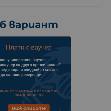
еб вариант
Плати с ваучер
аш универсален ваучер
иваучер за друго преживяване?
веди кода и следвай стъпките,
 да заявиш резервация.
Имаш код за отстъпка? Използвай го по
време на плащането.
Виж опциите