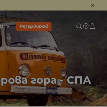
×
и
Резервирай
рова гора - СПА