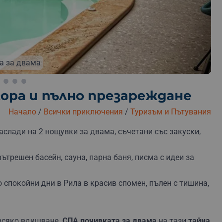
платна замяна
Безплатна доставка
Безплатна оп
а за двама
гора и пълно презареждане
Начало
/
Всички приключения
/
Туризъм и Пътувания
аслади на 2 нощувки за двама, съчетани със закуски,
ътрешен басейн, сауна, парна баня, писма с идеи за
 спокойни дни в Рила в красив спомен, пълен с тишина,
 всяко вдишване.
СПА почивката за двама
на тази
тайна