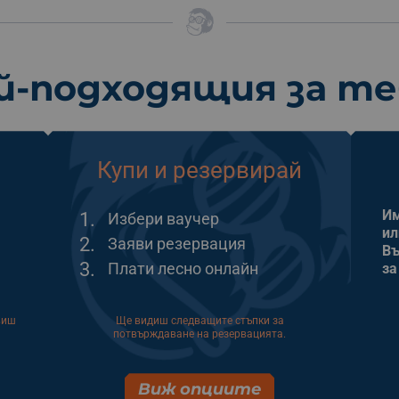
й-подходящия за т
Купи и резервирай
Им
1.
Избери ваучер
ил
2.
Заяви резервация
Въ
3.
Плати лесно онлайн
за
виш
Ще видиш следващите стъпки за
потвърждаване на резервацията.
Виж опциите