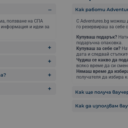
Как работи Adventur
ма, ползване на СПА
С Adventures.bg можеш 
с информация и идеи за
го резервираш за себе с
Купуваш подарък?
Нати
подаръчна опаковка.
Kупуваш за себе си?
На
дата и следвай стъпкит
Чудиш се какво да по
всяко време да си сме
Нямаш време да изби
та?
получателя да избира к
Как ще получа ваучер
Как да използвам ва