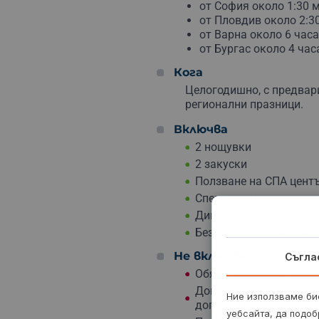
спокойствие.
от София около 1:30 
от Пловдив около 2:3
от Варна около 6 час
от Бургас около 4 час
Кога
Целогодишно, с предвар
регионални празници.
Включва
2 нощувки
2 закуски
Ползване на СПА центъ
Специален подарък с 
Дигитални писма с уп
Безплатно настаняване
Не включва
Съгла
Обяд и вечеря в ресто
Доплащане за настаняв
Ние използваме бис
допълнително легло
уебсайта, да подоб