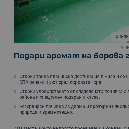
Безплатна доставка
Безплатна опаковка
Без
Почивк
Подари аромат на борова 
Открий тайна планинска дестинация в Рила и се н
СПА релакс и уют сред боровата гора.
Открий удоволствието от споделената почивка с в
района и специален подарък с кауза.
Резервирай почивка за двама и превърни няколко
природа и време заедно.
Има места, които не просто посещаваш, а усещаш с