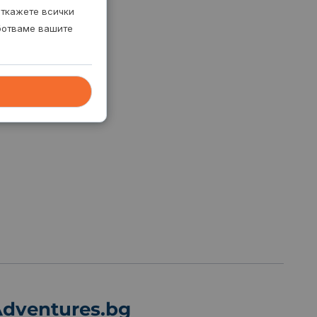
откажете всички
аботваме вашите
dventures.bg