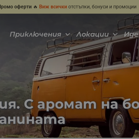
Промо оферти
🔥
Виж всички
отстъпки, бонуси и промоции
Приключения
Локации
Иде
я. С аромат на бо
ланината