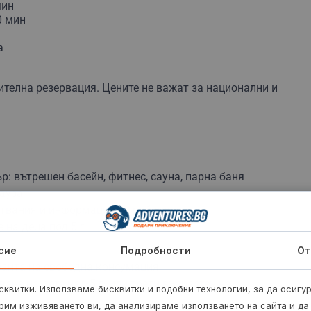
мин
0 мин
а
а
ителна резервация. Цените не важат за национални и
р: вътрешен басейн, фитнес, сауна, парна баня
кауза
ътвания и информация за района
 на деца под 5 г.
сие
Подробности
От
ранта на свободна консумация
ане на дете над 5 г. или трети възрастен на
квитки. Използваме бисквитки и подобни технологии, за да осигу
рим изживяването ви, да анализираме използването на сайта и да