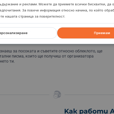
 по куриер в хартиен плик
ъдържание и реклами. Можете да приемете всички бисквитки, да 
едпочитания. За повече информация относно начина, по който обр
шни любимци
ете нашата страница за поверителност.
щувки. Час на настаняване: след 15:00 ч. Час на
ерсонализиране
Приемам
 знаеш за посоката и съветите относно облеклото, ще
итални писма, които ще получиш от организатора
нето ти.
Kак работи A