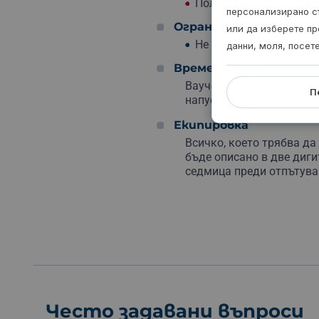
Получаване на писмата
персонализирано с
Ограничения
или да изберете пр
Не се допускат дома
данни, моля, посет
Времетраене
Ваучерът важи за две но
П
напускане: до 11:00 ч.
Екипировка
Всичко, което трябва да
бъде описано в две диг
седмица преди отпътува
Често задавани въпроси