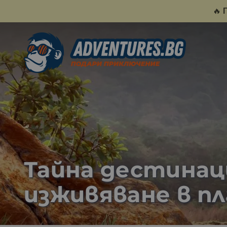
🔥
Тайна дестинаци
изживяване в п