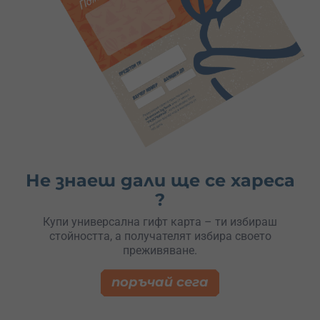
Не знаеш дали ще се хареса
?
Купи универсална гифт карта – ти избираш
стойността, а получателят избира своето
преживяване.
поръчай сега