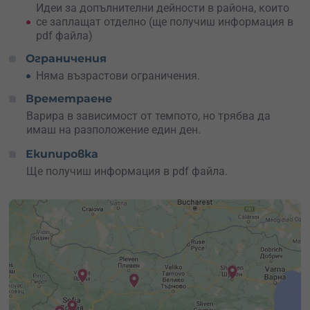
заплаща отделно.
Идеи за допълнителни дейности в района, които
се заплащат отделно (ще получиш информация в
Подаръчният ваучер за търсене на съкровища е
pdf файла)
перфектният подарък за всеки, който обича
приключения и загадки.
Ограничения
Няма възрастови ограничения.
Резервирай сега
своето приключение и изживей един
незабравим ден, изпълнен с открития и вълнение
!
Времетраене
Варира в зависимост от темпото, но трябва да
имаш на разположение един ден.
Екипировка
Ще получиш информация в pdf файла.