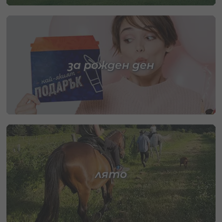
за рожден ден
лято