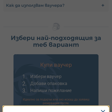
Как да използвам ваучера?
Избери най-подходящия за
теб вариант
Купи ваучер
1.
Избери ваучер
2.
Добави опаковка
3.
Напиши пожелание
Идеално за подарък или ако искаш да заявиш
резервация после.