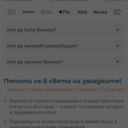
Как да купя ваучер?
Как да направя резервация?
Как да заменя ваучер?
Потопи се в света на загадките!
Начало
/
Всички приключения
/
Туризъм и Пътувания
Избягай от скучното ежедневие и открий тайнствени
кътчета из България – очакват те уникални загадки
и предизвикателства!
Подходящо за малки групи деца и семейства до 6
души, без възрастови ограничения.