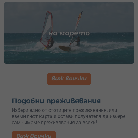
на морето
виж всички
Подобни преживявания
Избери едно от стотиците преживявания, или
вземи гифт карта и остави получателя да избере
сам - имаме преживявания за всеки!
виж всички