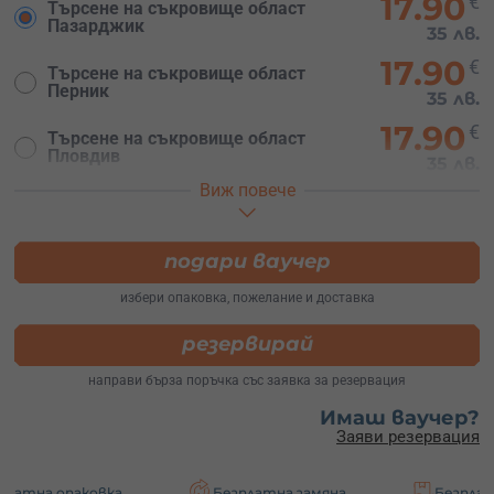
17.90
€
Търсене на съкровище област
Пазарджик
35 лв.
17.90
€
Търсене на съкровище област
Перник
35 лв.
17.90
€
Търсене на съкровище област
Пловдив
35 лв.
Виж повече
17.90
€
Търсене на съкровище област
Ловеч
35 лв.
17.90
подари ваучер
€
Търсене на съкровище област
Шумен
35 лв.
избери опаковка, пожелание и доставка
17.90
€
Търсене на съкровище област
резервирай
Враца
35 лв.
направи бърза поръчка със заявка за резервация
Имаш ваучер?
Заяви резервация
ковка
Безплатна замяна
Безплатна достав