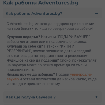
Kак работи Adventures.bg
Как работи Adventures.bg?
С Adventures.bg можеш да подариш приключение
на твой близък, или да го резервираш за себе си!
Купуваш подарък?
Натисни “ПОДАРИ ВАУЧЕР”,
избери дигитален или в подаръчна опаковка.
Kупуваш за себе си?
Натисни “КУПИ И
РЕЗЕРВИРАЙ”, посочи желаната дата и следвай
стъпките за да потъврдиш твоята резервация.
Чудиш се какво да подариш?
Споко, притежателят
на ваучера може по всяко време да си смени
приключението.
Нямаш време да избираш?
Подари
универсален
ваучер
и остави получателя да избира какво, къде
и кога да е приключението му.
Как ще получа ваучера ?