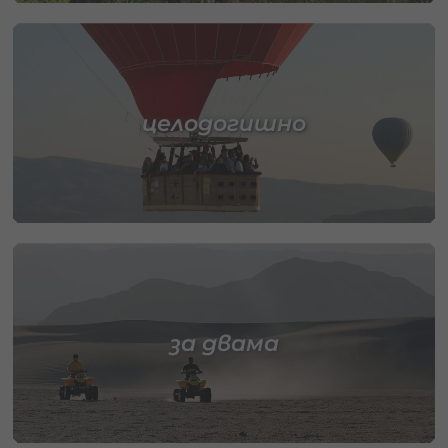
целодогишно
за двама