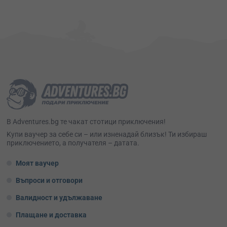
В Adventures.bg те чакат стотици приключения!
Kупи ваучер за себе си – или изненадай близък! Ти избираш
приключението, а получателя – датата.
Моят ваучер
Въпроси и отговори
Валидност и удължаване
Плащане и доставка