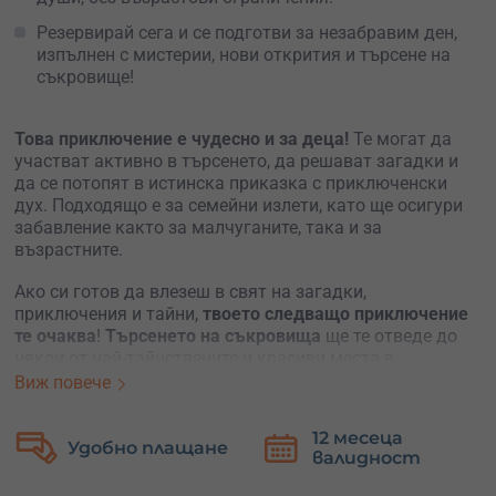
Резервирай сега и се подготви за незабравим ден,
изпълнен с мистерии, нови открития и търсене на
съкровище!
Това приключение е чудесно и за деца!
Те могат да
участват активно в търсенето, да решават загадки и
да се потопят в истинска приказка с приключенски
дух. Подходящо е за семейни излети, като ще осигури
забавление както за малчуганите, така и за
възрастните.
Ако си готов да влезеш в свят на загадки,
приключения и тайни,
твоето следващо приключение
те очаква
!
Търсенето на съкровища
ще те отведе до
някои от най-тайнствените и красиви места в
България. С участието си в това еднодневно
Виж повече
приключение
ще се забавляваш, ще опознаеш нови
места и ще създадеш незабравими спомени
.
12 месеца
Безплатна
Подходящо е за всички, които искат да разнообразят
валидност
замяна
ежедневието си и да избягат от градската суета.