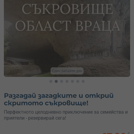
Следвай посоката
Разгадай загадките и открий
скритото съкровище!
Перфектното целодневно приключение за семейства и
приятели - резервирай сега!