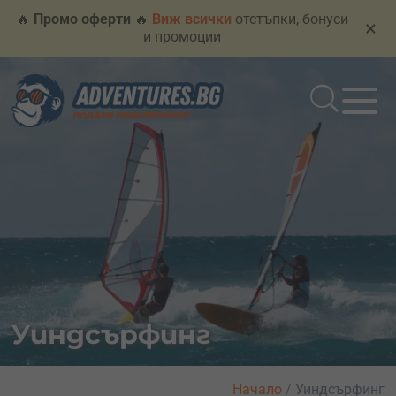
🔥
Промо оферти
🔥
Виж всички
отстъпки, бонуси
×
и промоции
Уиндсърфинг
Начало
/
Уиндсърфинг