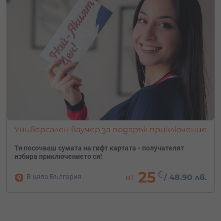
За стабилни и осезаеми резултати ти препоръчваме да
дойдеш за 1 седмица.
Универсален ваучер за подарък приключение
Ти посочваш сумата на гифт картата - получателят
избира приключението си!
25
€
В цяла България
от
/
48.90 лв.