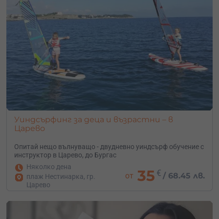
Уроците се провеждат всеки ден през юни / юли /
август с предварителна уговорка.
Обикновено уроците започват в 9:00
Уроците се провеждат по 1 час на ден, но този график
може да бъде пригоден към изискванията на клиента.
След урока можеш да си наемеш екипировката за да
затвърдиш придобитите умения.
Условия
Уиндсърфинг за деца и възрастни – в
Царево
Уроците силно зависят от вятъра, така че твоят
инструктор ще може да потвърди два дена преди
Опитай нещо вълнуващо - двудневно уиндсърф обучение с
инструктор в Царево, до Бургас
началото дали прогнозата е благоприятна.
Няколко дена
35
€
Физическа подготовка:
от
/
68.45 лв.
плаж Нестинарка, гр.
Трябва да можеш да преплуваш 20 метра
Царево
Уроците са индивидуални, т.е. ще бъдеш само ти и
инструкторът.