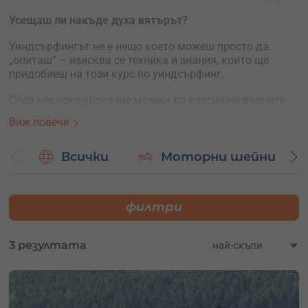
Усещаш ли накъде духа вятърът?
Уиндсърфингът не е нещо което можеш просто да
„опиташ“ – изисква се техника и знания, които ще
придобиеш на този курс по уиндсърфинг.
След няколко урока ще можеш да разсичаш вълните
докато караш срещу вятъра!
Виж повече
Това лято ще се научиш – действай!
Всички
Моторни шейни
Какво ще научиш в едно сърф училище?
Твоят индивидуален урок по уиндсърфинг ще започне
на сушата, където твоят инструктор ще те запознае с
филтри
основите на ветроходството и техниката на управление
на сърфа.
3 резултата
Няма да се задържате на сушата и много бързо ще се
преместите във водата, където ще се запознаеш на
практика с основните похвати във уиндсърфинга. Ще
се научиш да завиваш, караш срещу и по вятъра.