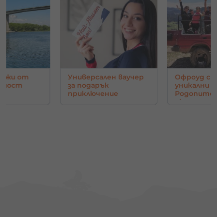
нджи от
Универсален ваучер
Офроуд с 
в мост
за подарък
уникални г
приключение
Родопите 
око