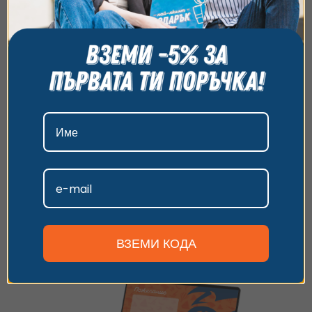
на сайта и да ви показваме персонализирано
съдържание и реклами. Можете да приемете
всички бисквитки, да откажете всички или да
изберете предпочитания. За повече информация
относно начина, по който обработваме вашите
данни, моля, посетете нашата страница за
поверителност.
Приемам
Дигитален ваучер
Персонализиране
Избери електронен ваучер и ще го
получиш веднага след завършването на
поръчката –
24/7
! Идеален подарък в
последния момент.
ВЗЕМИ КОДА