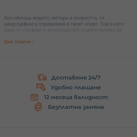
Ако обичаш морето, вятъра и скоростта, то
уиндсърфинга определено е твоят спорт. Той е като
смес от сърфинг и ветроходство, където трябва да
разбираш от ветрове. Ще придобиеш много по-добро
Виж повече
разбиране на родното море.
уиндсърфинга е начин на живот. Внимание, води до
зависимост!
Отзиви
Иван И
Доставяме 24/7
30.08.2021
Удобно плащане
Мария е изключително добър преподавател и сърфист.
За 5 часа разделени в 2 дни, вече мога да уверено да
12 месеца валидност
управлявам сърфа и да се движа спокойно по всички
диагонали. С други думи преживяване е уникално
Безплатна замяна
забавно и интересно.
Препоръчвам.
Теодор К
02.10.2020