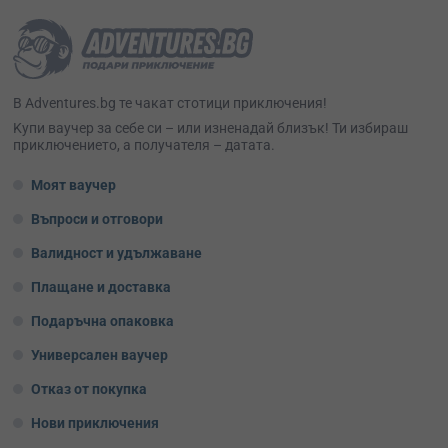
В Adventures.bg те чакат стотици приключения!
Kупи ваучер за себе си – или изненадай близък! Ти избираш
приключението, а получателя – датата.
Моят ваучер
Въпроси и отговори
Валидност и удължаване
Плащане и доставка
Подаръчна опаковка
Универсален ваучер
Отказ от покупка
Нови приключения