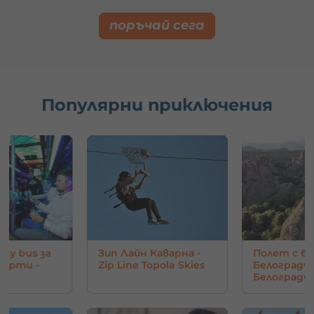
поръчай сега
Популярни приключения
rty bus за
Зип Лайн Каварна -
Полет с ба
парти -
Zip Line Topola Skies
Белоградчи
Белоград
скали