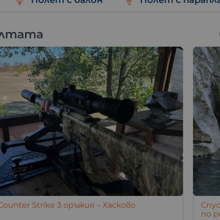
Полет с балон
Полет с парапл
ултата
ounter Strike 3 оръжия – Хасково
Спус
по р