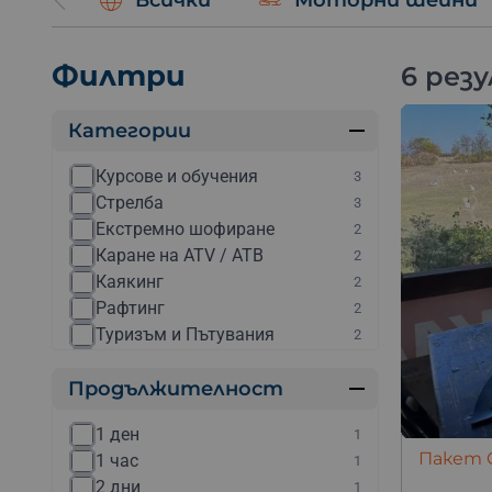
Всички
Моторни шейни
Филтри
6 рез
Категории
Курсове и обучения
3
Стрелба
3
Екстремно шофиране
2
Каране на ATV / АТВ
2
Каякинг
2
Рафтинг
2
Туризъм и Пътувания
2
Ветроходни яхти под наем
1
Продължителност
Гмуркане с акваланг
1
Джетове
1
1 ден
1
Дрифт шофиране
1
Пакет C
1 час
1
Други
1
2 дни
1