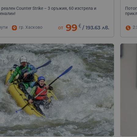
реален Counter Strike – 3 оръжия, 60 изстрела и
Потоп
еналин!
прикл
99
€
нути
гр. Хасково
от
/
193.63 лв.
2: