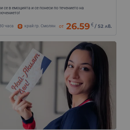
и се в емоцията и се понеси по течението на
ючението!
26.59
€
30 часа
край гр. Смолян
от
/
52 лв.