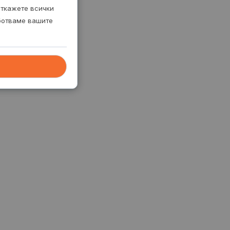
откажете всички
аботваме вашите