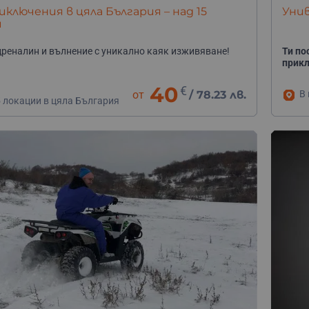
иключения в цяла България – над 15
Унив
и
реналин и вълнение с уникално каяк изживяване!
Ти по
прикл
40
€
от
/
78.23 лв.
В
5 локации в цяла България