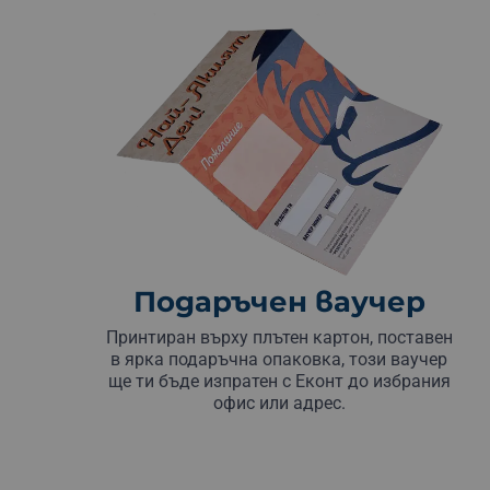
Подаръчен ваучер
Принтиран върху плътен картон, поставен
в ярка подаръчна опаковка, този ваучер
ще ти бъде изпратен с Еконт до избрания
офис или адрес.