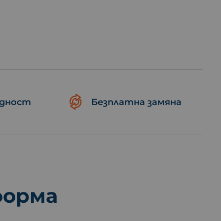
идност
Безплатна замяна
форма