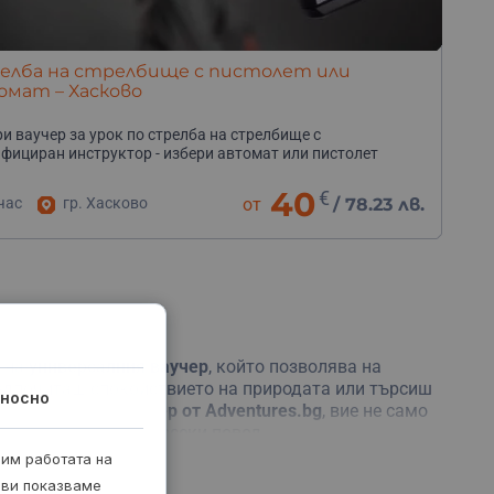
елба на стрелбище с пистолет или
омат – Хасково
и ваучер за урок по стрелба на стрелбище с
фициран инструктор - избери автомат или пистолет
40
€
час
гр. Хасково
от
/
78.23 лв.
е на
универсалния ваучер
, който позволява на
едпочиташ спокойствието на природата или търсиш
носно
 всеки вкус. С
ваучер от Adventures.bg
, вие не само
ктният подарък за всеки повод.
рим работата на
 ви показваме