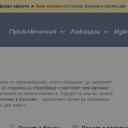
Промо оферти
🔥
Виж всички
отстъпки, бонуси и промоции
Приключения
Локации
Иде
азие от преживявания, които обещават да направят
V
до
стрелба на стрелбище с пистолет или автомат
–
ителите на приключенията. Подари си или на своите
ючение в Хасково
– идеалният начин да изживееш
а цял живот.