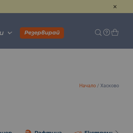
×
и
Резервирай
Начало
/
Хасково