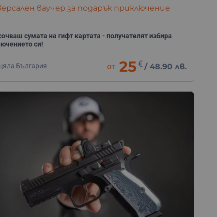
ерсален ваучер за подарък приключение
сочваш сумата на гифт картата - получателят избира
ючението си!
25
€
 цяла България
от
/
48.90 лв.