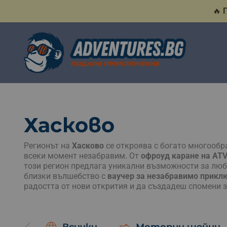
🔥
Хасково
Регионът на
Хасково
се откроява с богато многообр
всеки момент незабравим. От
офроуд каране на AT
този регион предлага уникални възможности за люб
близки вълшебство с
ваучер за незабравимо прикл
радостта от нови открития и да създадеш спомени з