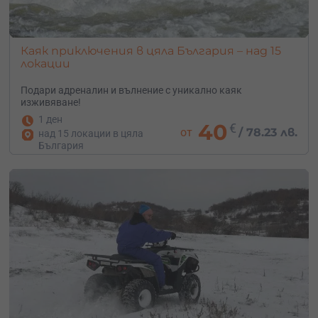
Каяк приключения в цяла България – над 15
локации
Подари адреналин и вълнение с уникално каяк
изживяване!
1 ден
40
€
от
/
78.23 лв.
над 15 локации в цяла
България