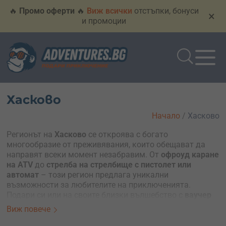
🔥
Промо оферти
🔥
Виж всички
отстъпки, бонуси
×
и промоции
Хасково
Начало
/
Хасково
Регионът на
Хасково
се откроява с богато
многообразие от преживявания, които обещават да
направят всеки момент незабравим. От
офроуд каране
на ATV
до
стрелба на стрелбище с пистолет или
автомат
– този регион предлага уникални
възможности за любителите на приключенията.
Подари си или на своите близки вълшебство с
ваучер
за незабравимо приключение в Хасково
– идеалният
Виж повече
начин да изживееш радостта от нови открития и да
създадеш спомени за цял живот.