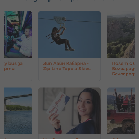
rty bus за
Зип Лайн Каварна -
Полет с ба
парти -
Zip Line Topola Skies
Белоградчи
Белоград
скали