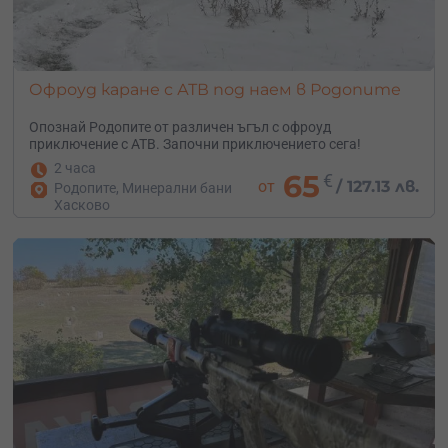
Офроуд каране с АТВ под наем в Родопите
Опознай Родопите от различен ъгъл с офроуд
приключение с АТВ. Започни приключението сега!
2 часа
65
€
от
/
127.13 лв.
Родопите, Минерални бани
Хасково