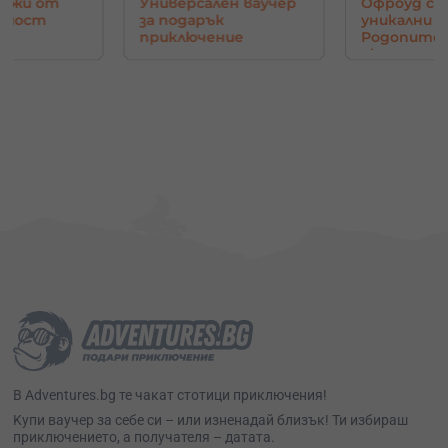
нджи от
Универсален ваучер
Офроуд с 
в мост
за подарък
уникални г
приключение
Родопите 
око
В Adventures.bg те чакат стотици приключения!
Kупи ваучер за себе си – или изненадай близък! Ти избираш
приключението, а получателя – датата.