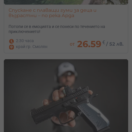
Спускане с плаващи гуми за деца и
възрастни – по река Арда
Потопи се в емоцията и се понеси по течението на
приключението!
2:30 часа
26.59
€
от
/
52 лв.
край гр. Смолян