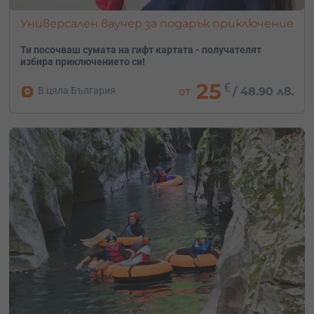
Универсален ваучер за подарък приключение
Ти посочваш сумата на гифт картата - получателят
избира приключението си!
25
€
В цяла България
от
/
48.90 лв.