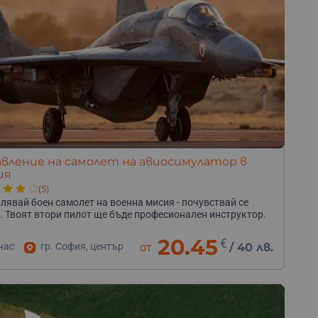
вление на самолет на авиосимулатор в
ия
(5)
лявай боен самолет на военна мисия - почувствай се
. Твоят втори пилот ще бъде професионален инструктор.
20.45
€
час
гр. София, център
от
/
40 лв.