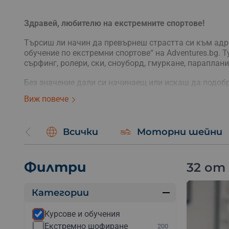
Здравей, любителю на екстремните спортове!
Търсиш ли начин да превърнеш страстта си към адр
обучение по екстремни спортове“ на Adventures.bg. 
сърфинг, ролери, ски, сноуборд, гмуркане, параплани
Без значение дали си начинаещ или искаш да подоб
отговорят на твоите нужди. С помощта на опитни и
Виж повече
необходимо, за да се наслаждаваш на екстремните с
Всички
Моторни шейни
Филтри
32 от
Категории
Курсове и обучения
Екстремно шофиране
200