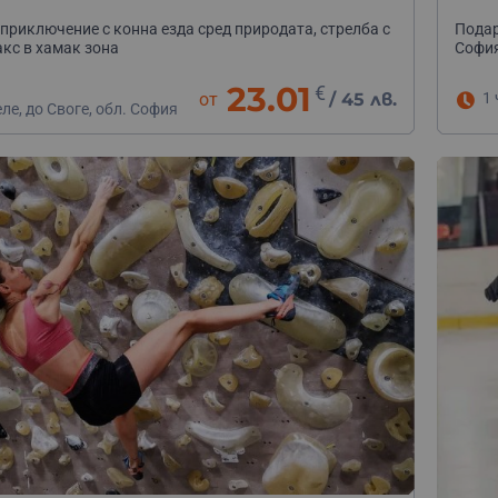
приключение с конна езда сред природата, стрелба с
Подар
акс в хамак зона
София
23.01
€
от
/
45 лв.
1 
еле, до Своге, обл. София