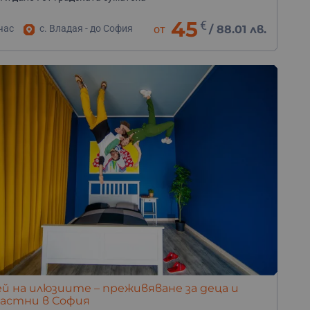
45
€
час
с. Владая - до София
от
/
88.01 лв.
й на илюзиите – преживяване за деца и
растни в София