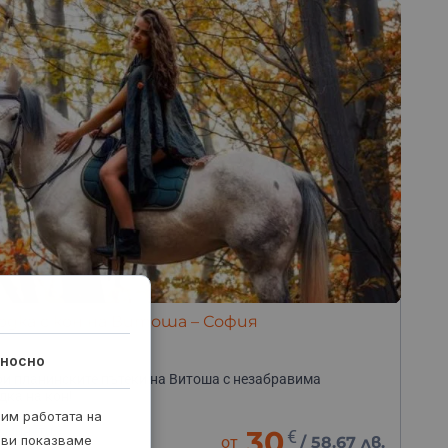
одка с кон на Витоша – София
носно
и планинските пътеки на Витоша с незабравима
дка на кон!
рим работата на
0 минути
30
€
 ви показваме
от
/
58.67 лв.