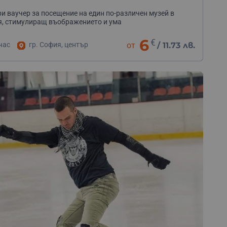
и ваучер за посещение на един по-различен музей в
, стимулиращ въображението и ума
6
€
час
гр. София, център
от
/
11.73 лв.