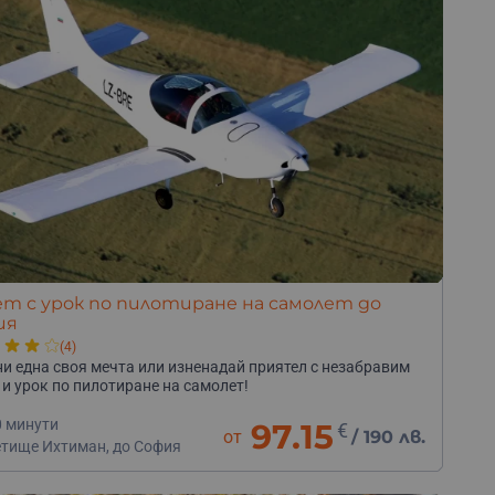
т с урок по пилотиране на самолет до
ия
(4)
и една своя мечта или изненадай приятел с незабравим
 и урок по пилотиране на самолет!
0 минути
97.15
€
от
/
190 лв.
етище Ихтиман, до София