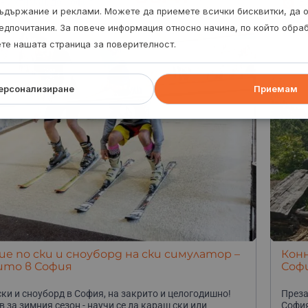
е Ихтиман, до София
В
ъдържание и реклами. Можете да приемете всички бисквитки, да 
едпочитания. За повече информация относно начина, по който обр
ете нашата страница за поверителност.
ерсонализиране
Приемам
е по ски и сноуборд на ски симулатор –
Конн
ито в София
Соф
ски и сноуборд в София, на закрито и целогодишно!
Преза
в за зимния сезон - научи се да караш ски или
София