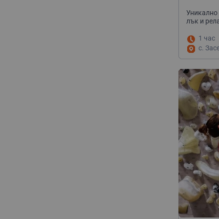
Уникално 
лък и рел
1 час
с. Зас