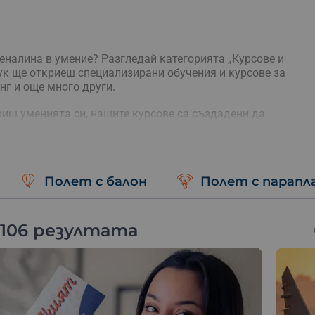
еналина в умение? Разгледай категорията „Курсове и
Тук ще откриеш специализирани обучения и курсове за
нг и още много други.
риш уменията си, нашите курсове са създадени да
нструктори и модерни методики, ще научиш всичко
портове с увереност и безопасност.
Полет с балон
Полет с парапл
 106 резултата