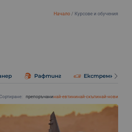
Начало
/
Курсове и обучения
анер
Рафтинг
Екстремно шоф
Сортиране:
препоръчани
най-евтини
най-скъпи
най-нови