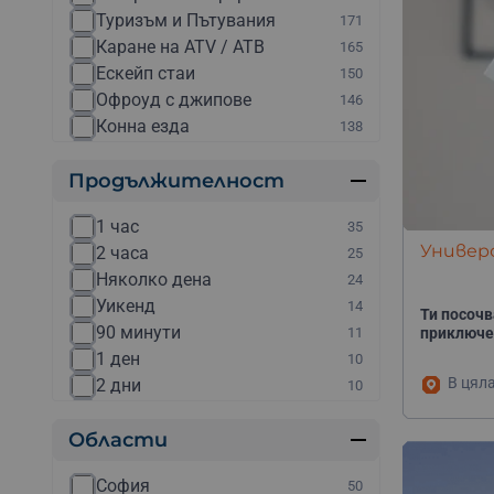
Туризъм и Пътувания
171
Каране на ATV / АТВ
165
Ескейп стаи
150
Офроуд с джипове
146
Конна езда
138
Разходка с яхта
138
Продължителност
Парти на яхта
133
Планински преходи
133
1 час
35
Ветроходни яхти под наем
131
Универс
2 часа
25
Рафтинг
130
Няколко дена
24
Други
129
Уикенд
14
Каране на мотор
128
Ти посочв
90 минути
11
приключе
Каякинг
127
1 ден
10
Електрически мотори
126
В цял
2 дни
10
Каране на бъги
126
30 минути
10
Скок с бънджи
126
Области
½ ден
9
Уроци по конна езда
126
4 часа
9
Полет с балон
124
София
50
3 часа
7