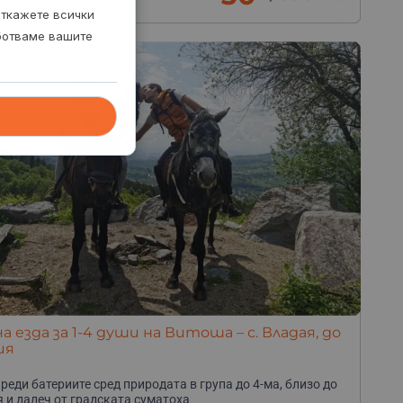
итоша - край София
откажете всички
аботваме вашите
а езда за 1-4 души на Витоша – с. Владая, до
ия
реди батериите сред природата в група до 4-ма, близо до
 и далеч от градската суматоха