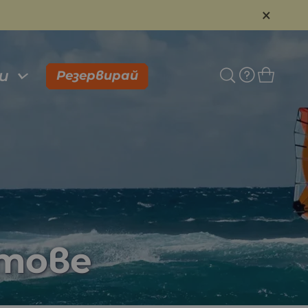
×
и
Резервирай
ртове