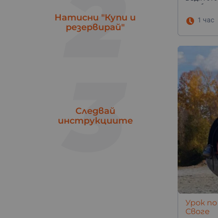
2
Шумен
1
сноуборд 
Ямбол
Натисни "Купи и
1
1 час
резервирай"
3
Следвай
инструкциите
Урок по
Своге