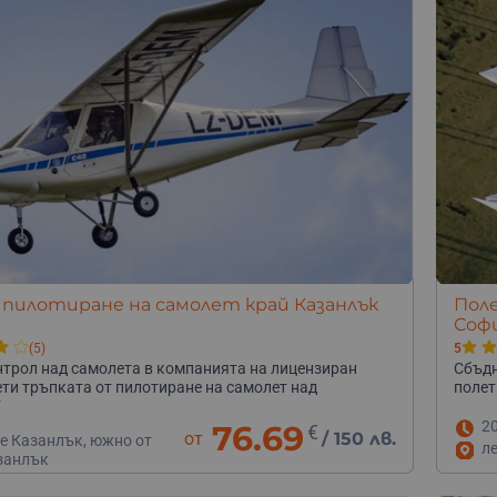
 пилотиране на самолет край Казанлък
Поле
Соф
(5)
5
трол над самолета в компанията на лицензиран
Сбъдн
ети тръпката от пилотиране на самолет над
полет
!
2
76.69
€
от
/
150 лв.
е Казанлък, южно от
л
азанлък