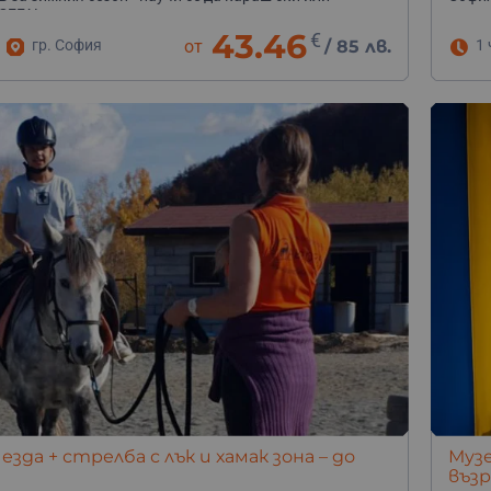
СЕГА!
43.46
€
гр. София
от
/
85 лв.
1 
 езда + стрелба с лък и хамак зона – до
Музе
въз