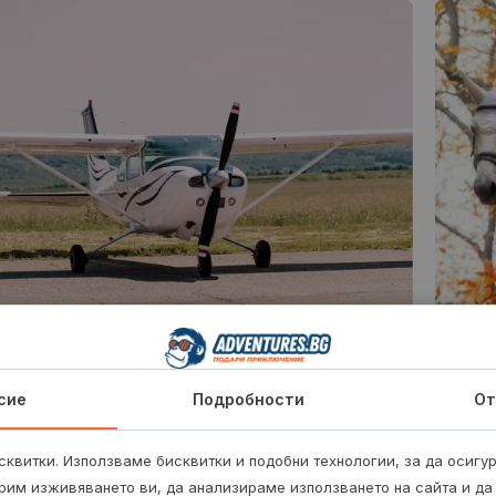
ъс самолет и урок с Cessna 150 – до
Разх
сие
Подробности
От
(3)
д София и усети тръпката от пилотирането! Запази
Покор
ционен урок!
разхо
квитки. Използваме бисквитки и подобни технологии, за да осигу
нути
4
86.41
€
рим изживяването ви, да анализираме използването на сайта и да
от
/
169 лв.