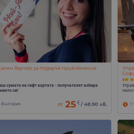
ален ваучер за подарък приключение
Упра
Соф
4
аш сумата на гифт картата - получателят избира
Управ
нието си!
пилот
25
€
а България
от
/
48.90 лв.
1 