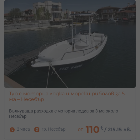
Тур с моторна лодка и морски риболов за 5-
ма – Несебър
Вълнуваща разходка с моторна лодка за 3-ма около
Несебър
110
€
2 часа
гр. Несебър
от
/
215.15 лв.