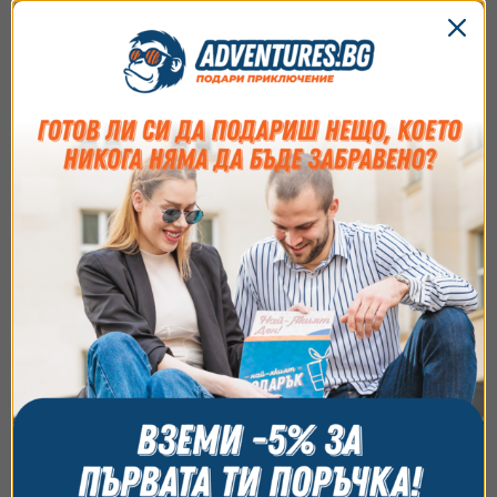
265.87
от
/
520 лв.
Бургас, пристанище
Сарафово
Съгласие
Подробности
Относно
Ние използваме бисквитки. Използваме
бисквитки и подобни технологии, за да осигурим
работата на уебсайта, да подобрим
изживяването ви, да анализираме използването
на сайта и да ви показваме персонализирано
съдържание и реклами. Можете да приемете
всички бисквитки, да откажете всички или да
изберете предпочитания. За повече информация
относно начина, по който обработваме вашите