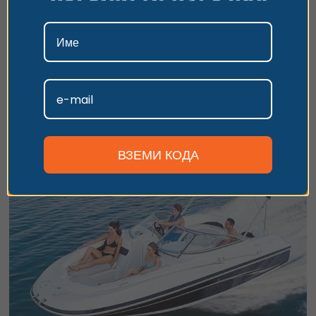
данни, моля, посетете нашата страница за
поверителност.
Морска разходка или парти с луксозна
моторна лодка – Южно Черноморие
Приемам
Незабравима морска разходка, парти или риболов с лодка
„Радостина“!
Персонализиране
3 часа
357.90
€
от
/
700 лв.
Южно Черноморие
ВЗЕМИ КОДА