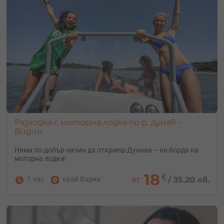
Разходка с моторна лодка по р. Дунав –
Видин
Няма по-добър начин да откриеш Дунава – на борда на
моторна лодка!
18
€
1 час
край Варна
от
/
35.20 лв.