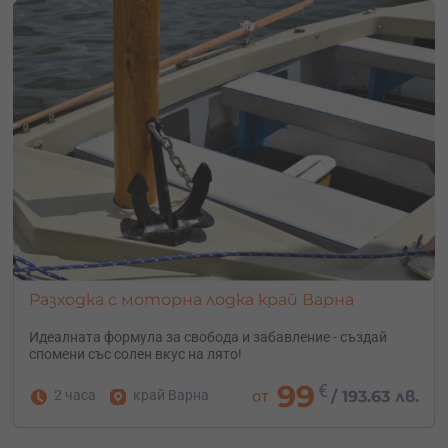
Разходка с моторна лодка край Варна
Идеалната формула за свобода и забавление - създай
спомени със солен вкус на лято!
99
€
2 часа
край Варна
от
/
193.63 лв.