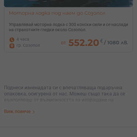
Моторна лодка под наем до Созопол
Управлявай моторна лодка с 300 конски сили и се наслади
на страхотните гледки около Созопол.
4 часа
552.20
€
от
/
1080 лв.
гр. Созопол
Поднеси изненадата си с впечатляваща подаръчна
опаковка, осигурена от нас. Можеш също така да се
възползваш от възможността за изпращане на
дигитален ваучер. Ако пък не знаеш дали това
Виж повече
преживяване е най-подходящото, не се двоуми. Вземи
универсален ваучер на стойност и остави решението в
ръцете на получателя. Предлагаме и възможност за
промяна на резервации, при вече избрани дати.