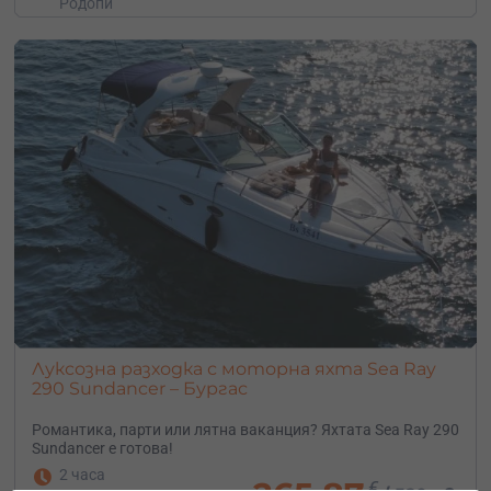
Родопи
Луксозна разходка с моторна яхта Sea Ray
290 Sundancer – Бургас
Романтика, парти или лятна ваканция? Яхтата Sea Ray 290
Sundancer е готова!
2 часа
€