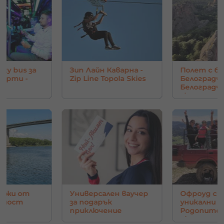
rty bus за
Зип Лайн Каварна -
Полет с ба
парти -
Zip Line Topola Skies
Белоградчи
Белоград
скали
нджи от
Универсален ваучер
Офроуд с 
в мост
за подарък
уникални г
приключение
Родопите 
око