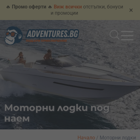
🔥
Промо оферти
🔥
Виж всички
отстъпки, бонуси
×
и промоции
Моторни лодки под
наем
Начало
/
Моторни лодки