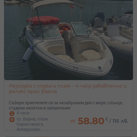
Разходка с лодка и плаж – 4 часа забавление и
релакс край Варна
Събери приятелите си за незабравим ден с море, слънце,
студени напитки и забавления
4 часа
58.80
€
гр. Варна, плаж
от
/
115 лв.
Карантината,
Аспарухово