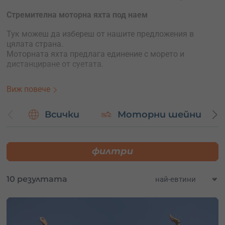
Стремителна моторна яхта под наем
Тук можеш да избереш от нашите предложения в
цялата страна.
Моторната яхта предлага единение с морето и
дистанциране от суетата.
Почувствай стремителната бързина на моторна яхта и
Виж повече
прекарай невероятен ден с приятели.
Управлявай стремителна моторна – имаме
Всички
Моторни шейни
предложения в цялата страна.
филтри
10 резултата