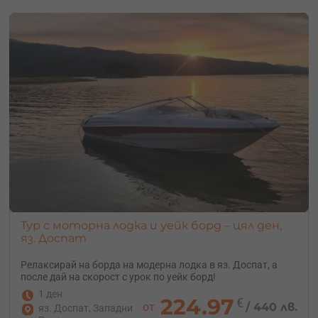
Тур с моторна лодка и уейк борд – цял ден,
яз. Доспат
Релаксирай на борда на модерна лодка в яз. Доспат, а
после дай на скорост с урок по уейк борд!
1 ден
224.97
€
от
/
440 лв.
яз. Доспат, Западни