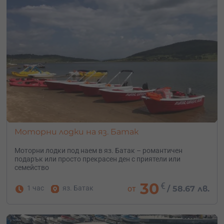
Моторни лодки на яз. Батак
Моторни лодки под наем в яз. Батак – романтичен
подарък или просто прекрасен ден с приятели или
семейство
30
€
1 час
яз. Батак
от
/
58.67 лв.