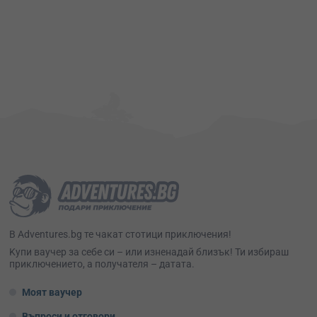
В Adventures.bg те чакат стотици приключения!
Kупи ваучер за себе си – или изненадай близък! Ти избираш
приключението, а получателя – датата.
Моят ваучер
Въпроси и отговори