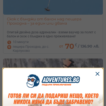
Скок с бънджи от балон над пещера
Проходна – за един или двама
Опитай двойна доза адреналин - вземи ваучер за полет с
балон и скок с бънджи в едно преживяване!
10 минути
70
€
от
/
136.90 лв.
пещера Проходна, до с.
Карлуково