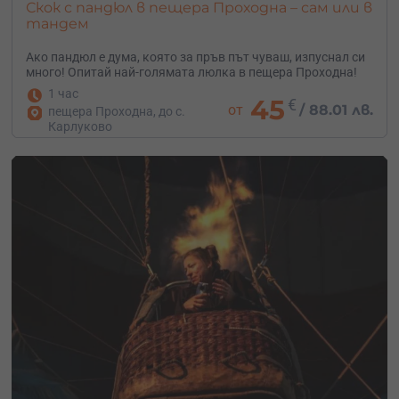
Скок с пандюл в пещера Проходна – сам или в
тандем
Ако пандюл е дума, която за пръв път чуваш, изпуснал си
много! Опитай най-голямата люлка в пещера Проходна!
1 час
45
€
от
/
88.01 лв.
пещера Проходна, до с.
Карлуково