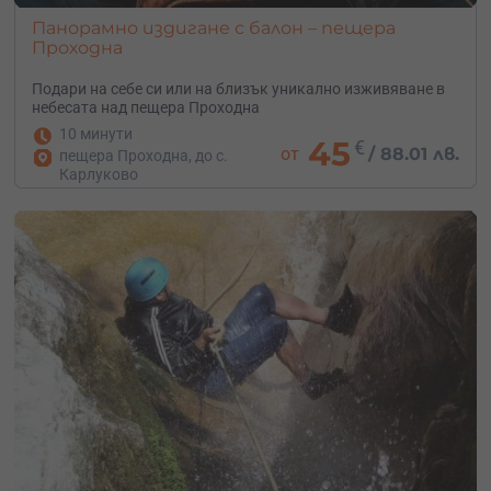
Панорамно издигане с балон – пещера
Проходна
Подари на себе си или на близък уникално изживяване в
небесата над пещера Проходна
10 минути
45
€
от
/
88.01 лв.
пещера Проходна, до с.
Карлуково