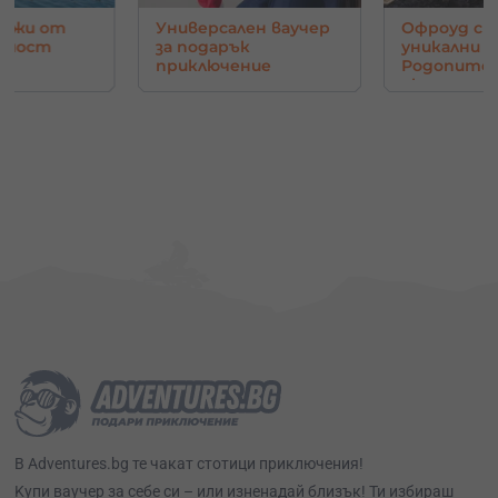
нджи от
Универсален ваучер
Офроуд с 
в мост
за подарък
уникални г
приключение
Родопите 
око
В Adventures.bg те чакат стотици приключения!
Kупи ваучер за себе си – или изненадай близък! Ти избираш