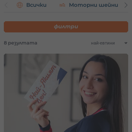
Всички
Моторни шейни
приключенията, които пещера Проходна предлага.
Закупи
ваучер за подарък
от Adventures.bg и избери
преживяването, което най-много те вълнува!
филтри
8 резултата