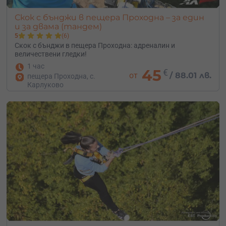
Скок с бънджи в пещера Проходна – за един
и за двама (тандем)
5
(6)
Скок с бънджи в пещера Проходна: адреналин и
величествени гледки!
1 час
45
€
от
/
88.01 лв.
пещера Проходна, с.
Карлуково