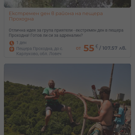
Екстремен ден в района на пещера
Проходна
Отлична идея за група приятели - екстремен ден в пещера
Проходна! Готов ли си за адреналин?
1 ден
55
€
от
/
107.57 лв.
Пещера Проходна, до с.
Карлуково, обл. Ловеч