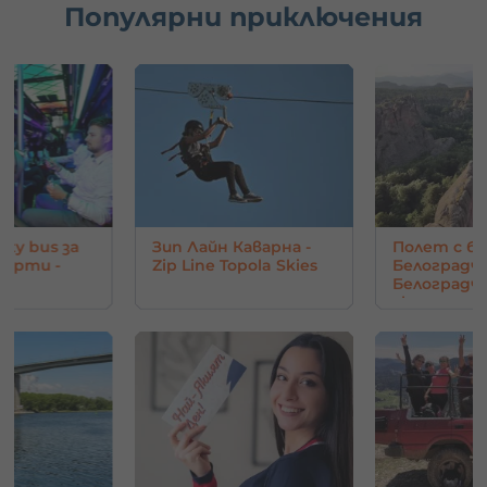
Популярни приключения
rty bus за
Зип Лайн Каварна -
Полет с ба
парти -
Zip Line Topola Skies
Белоградчи
Белоград
скали