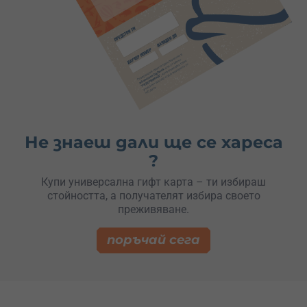
Не знаеш дали ще се хареса
?
Купи универсална гифт карта – ти избираш
стойността, а получателят избира своето
преживяване.
поръчай сега