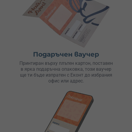
Подаръчен ваучер
Принтиран върху плътен картон, поставен
в ярка подаръчна опаковка, този ваучер
ще ти бъде изпратен с Еконт до избрания
офис или адрес.