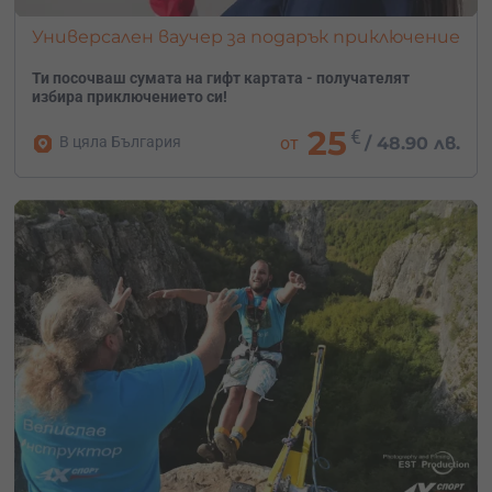
Универсален ваучер за подарък приключение
Ти посочваш сумата на гифт картата - получателят
избира приключението си!
25
€
В цяла България
от
/
48.90 лв.