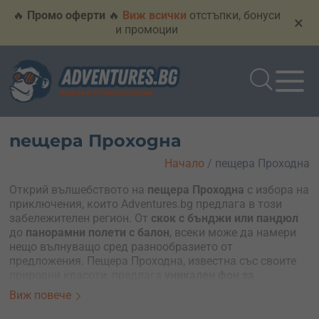
🔥
Промо оферти
🔥
Виж всички
отстъпки, бонуси
×
и промоции
пещера Проходна
Начало
/
пещера Проходна
Открий вълшебството на
пещера Проходна
с избора на
приключения, които Adventures.bg предлага в този
забележителен регион. От
скок с бънджи или пандюл
до
панорамни полети с балон
, всеки може да намери
нещо вълнуващо сред разнообразието от
предложения. Пещера Проходна, известна със своите
природни красоти, предлага
уникален фон за
незабравими преживявания
.
Виж повече
Не пропускай възможността да се потопиш в