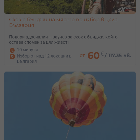
Скок с бънджи на място по избор в цяла
България
Подари адреналин – ваучер за скок с бънджи, който
остава спомен за цял живот!
10 минути
60
€
от
/
117.35 лв.
Избор от над 12 локации в
България