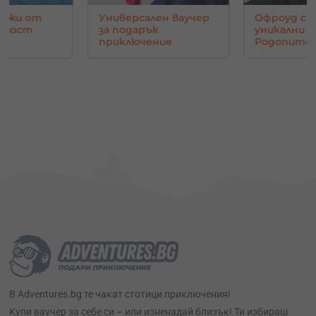
нджи от
Универсален ваучер
Офроуд с 
в мост
за подарък
уникални г
приключение
Родопите 
око
В Adventures.bg те чакат стотици приключения!
Kупи ваучер за себе си – или изненадай близък! Ти избираш