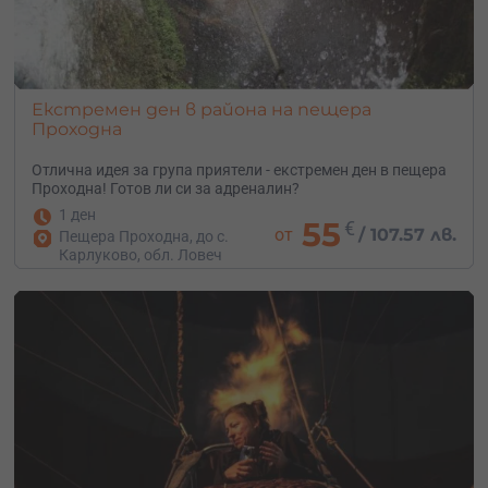
Екстремен ден в района на пещера
Проходна
Отлична идея за група приятели - екстремен ден в пещера
Проходна! Готов ли си за адреналин?
1 ден
55
€
от
/
107.57 лв.
Пещера Проходна, до с.
Карлуково, обл. Ловеч