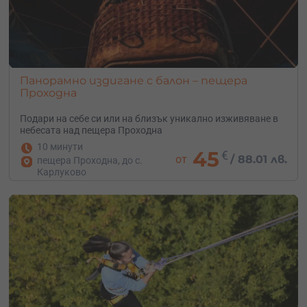
Панорамно издигане с балон – пещера
Проходна
Подари на себе си или на близък уникално изживяване в
небесата над пещера Проходна
10 минути
45
€
от
/
88.01 лв.
пещера Проходна, до с.
Карлуково