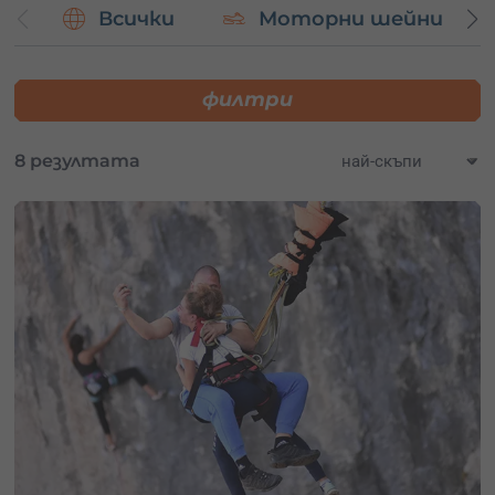
Всички
Моторни шейни
приключенията, които пещера Проходна предлага.
Закупи
ваучер за подарък
от Adventures.bg и избери
преживяването, което най-много те вълнува!
филтри
8 резултата