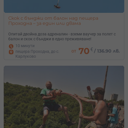
Скок с бънджи от балон над пещера
Проходна – за един или двама
Опитай двойна доза адреналин - вземи ваучер за полет с
балон и скок с бънджи в едно преживяване!
10 минути
70
€
от
/
136.90 лв.
пещера Проходна, до с.
Карлуково