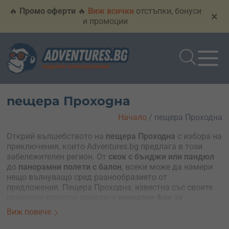
🔥
Промо оферти
🔥
Виж всички
отстъпки, бонуси
×
и промоции
пещера Проходна
Начало
/
пещера Проходна
Открий вълшебството на
пещера Проходна
с избора на
приключения, които Adventures.bg предлага в този
забележителен регион. От
скок с бънджи или пандюл
до
панорамни полети с балон
, всеки може да намери
нещо вълнуващо сред разнообразието от
предложения. Пещера Проходна, известна със своите
природни красоти, предлага
уникален фон за
незабравими преживявания
.
Виж повече
Не пропускай възможността да се потопиш в