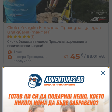
Скок с бънджи в пещера Проходна – за един
и за двама (тандем)
5
(6)
Скок с бънджи в пещера Проходна: адреналин и
величествени гледки!
1 час
45
€
от
/
88.01 лв.
пещера Проходна, с.
Карлуково