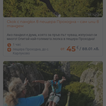
Скок с пандюл в пещера Проходна – сам или в
тандем
Ако пандюл е дума, която за пръв път чуваш, изпуснал си
много! Опитай най-голямата люлка в пещера Проходна!
1 час
45
€
от
/
88.01 лв.
пещера Проходна, до с.
Карлуково