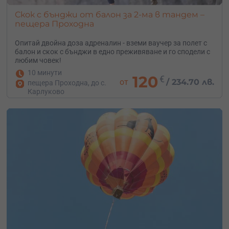
Скок с бънджи от балон за 2-ма в тандем –
пещера Проходна
Опитай двойна доза адреналин - вземи ваучер за полет с
балон и скок с бънджи в едно преживяване и го сподели с
любим човек!
10 минути
120
€
от
/
234.70 лв.
пещера Проходна, до с.
Карлуково