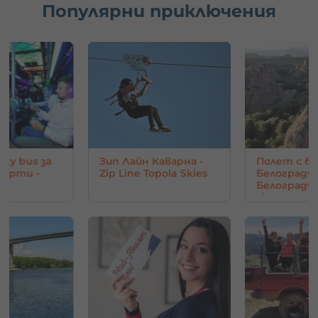
Популярни приключения
rty bus за
Зип Лайн Каварна -
Полет с ба
парти -
Zip Line Topola Skies
Белоградчи
Белоград
скали