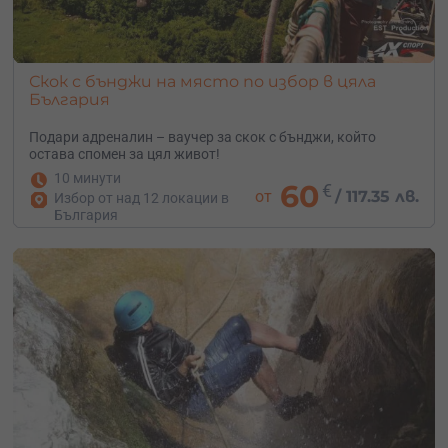
Скок с бънджи на място по избор в цяла
България
Подари адреналин – ваучер за скок с бънджи, който
остава спомен за цял живот!
10 минути
60
€
от
/
117.35 лв.
Избор от над 12 локации в
България