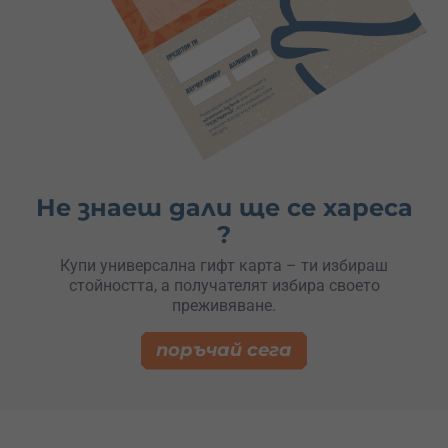
Не знаеш дали ще се хареса
?
Купи универсална гифт карта – ти избираш
стойността, а получателят избира своето
преживяване.
поръчай сега