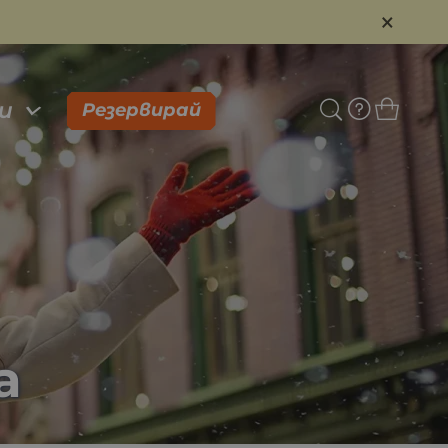
×
и
Резервирай
а