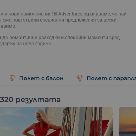
и и нови приключения! В Adventures.bg вярваме, че най-
а сме подготвили специални предложения за всеки,
равимо.
я до романтични разходки и спокойни моменти сред
одарък за нова година.
дишни подаръци?
 избор от приключенски преживявания в цялата
Полет с балон
Полет с парапл
онализиран със специално послание или поздрав.
можност за доставка директно до адрес или електронна
 всички предлагани услуги.
 320 резултата