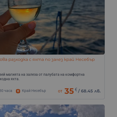
ова разходка с яхта по залез край Несебър
ей магията на залеза от палубата на комфортна
ходна яхта.
35
€
30 часа
Край Несебър
от
/
68.45 лв.