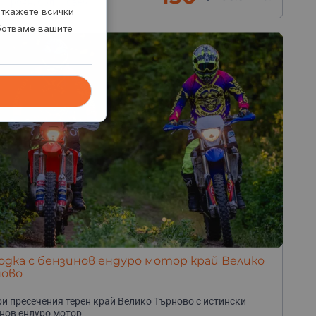
. Троян, обл. Ловеч
откажете всички
аботваме вашите
одка с бензинов ендуро мотор край Велико
ново
и пресечения терен край Велико Търново с истински
нов ендуро мотор