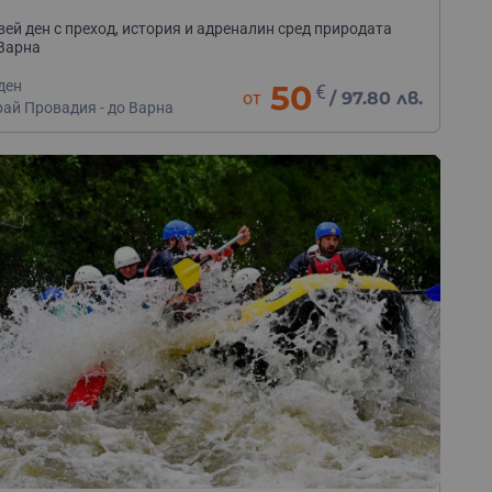
ей ден с преход, история и адреналин сред природата
Варна
ден
50
€
от
/
97.80 лв.
рай Провадия - до Варна