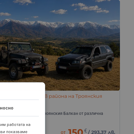
уд джип сафари в района на Троянския
ан
носно
й дивата красота на Троянския Балкан от различна
ектива!
рим работата на
часа
150
€
 ви показваме
от
/
293.37 лв.