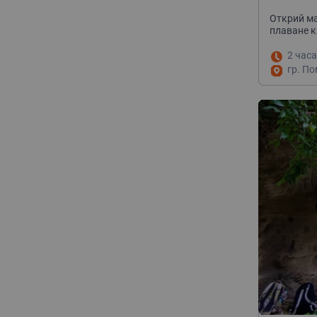
Помори
Открий ма
плаване 
2 часа
гр. По