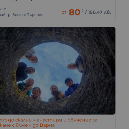
час
80
€
от
/
156.47 лв.
рай гр. Велико Търново
од до скални манастири и обучение за
кане с въже – до Варна