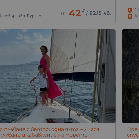
1 
42
€
от
/
82.15 лв.
есебър, обл. Бургас
K
 плаване с ветроходна яхта – 2 часа
Прех
 плуване и забавление на морето –
спус