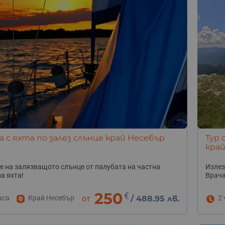
а с яхта по залез слънце край Несебър
Тур 
край
е на залязващото слънце от палубата на частна
Излез
а яхта!
Врача
250
€
аса
Край Несебър
от
/
488.95 лв.
2 