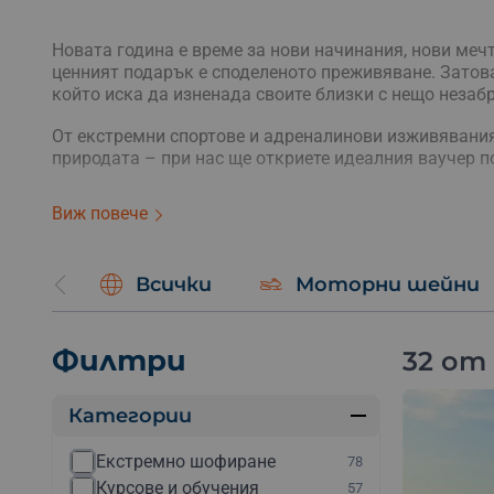
Новата година е време за нови начинания, нови мечт
ценният подарък е споделеното преживяване. Затов
който иска да изненада своите близки с нещо незаб
От екстремни спортове и адреналинови изживявани
природата – при нас ще откриете идеалния ваучер п
Защо да изберете Adventures.bg за вашите нового
Виж повече
Разнообразие:
Нашата платформа предлага богат
страна.
Всички
Моторни шейни
Персонализация:
Всеки ваучер може да бъде перс
Удобство:
Бързо и лесно поръчване онлайн, с въз
поща.
Качество:
Гарантирано качество и безопасност на
Филтри
32 от
Категории
Екстремно шофиране
78
Курсове и обучения
57