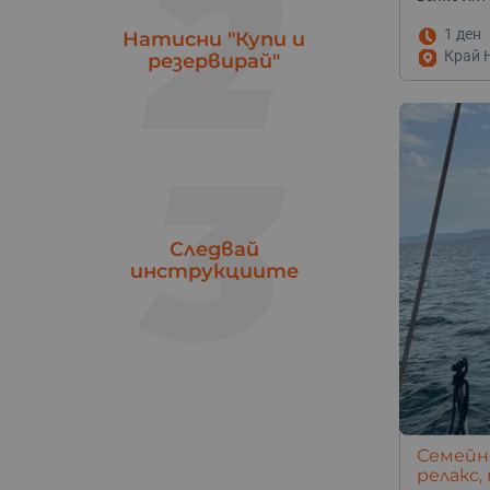
2
яз. Батак
1
1 ден
Ямбол
Натисни "Купи и
1
Край Н
резервирай"
3
Следвай
инструкциите
Семейно
релакс,