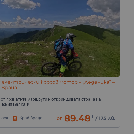
с електрически кросов мотор – „Леденика“ –
 Враца
 от познатите маршрути и открий дивата страна на
нския Балкан!
89.48
€
часа
Край Враца
от
/
175 лв.