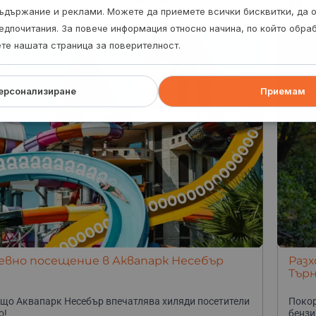
оян, обл. Ловеч
Гр
ъдържание и реклами. Можете да приемете всички бисквитки, да 
едпочитания. За повече информация относно начина, по който обр
ете нашата страница за поверителност.
ерсонализиране
Приемам
евно посещение в Аквапарк Несебър
Разх
Тър
що Аквапарк Несебър впечатлява хиляди посетители
Покор
о!
бензи