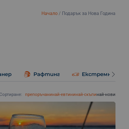
Начало
/
Подарък за Нова Година
анер
Рафтинг
Екстремно шоф
Сортиране:
препоръчани
най-евтини
най-скъпи
най-нови