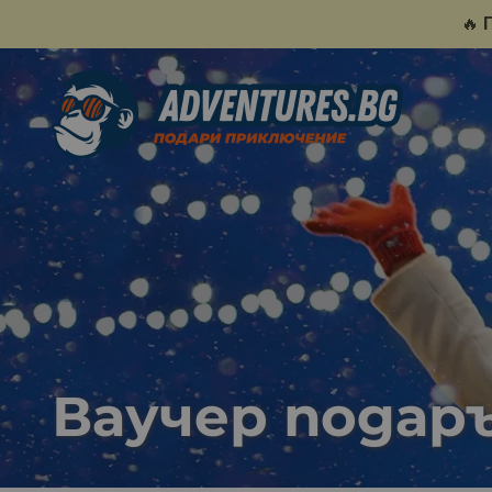
🔥
Ваучер подаръ