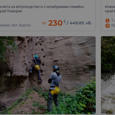
е
гията на ветроходството с незабравимо семейно
Изжив
край Поморие
край 
1 
230
€
от
/
449.85 лв.
морие, обл. Бургас
К