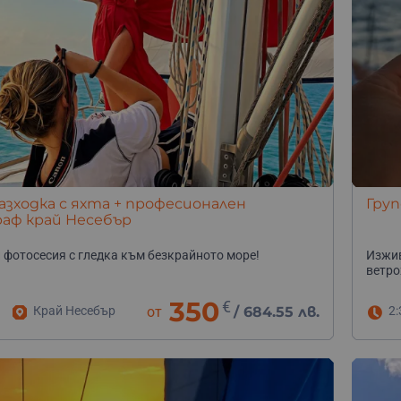
разходка с яхта + професионален
Груп
аф край Несебър
 фотосесия с гледка към безкрайното море!
Изжив
ветро
350
€
Край Несебър
от
/
684.55 лв.
2: