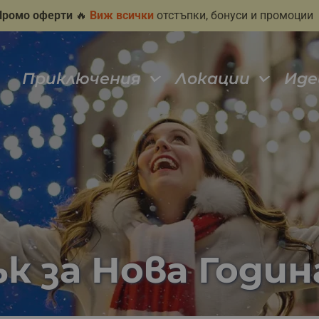
Промо оферти
🔥
Виж всички
отстъпки, бонуси и промоции
Приключения
Локации
Иде
к за Нова Годин