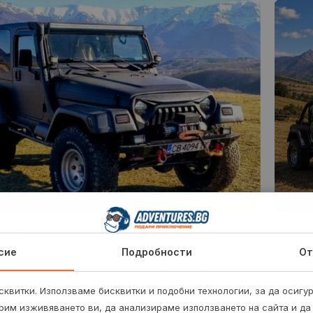
джип сафари + пикник за до 4-ма души в
Офро
на Троянския балкан
балк
сие
Подробности
От
й-красивите кътчета на Троянския Балкан по
Откри
 начин!
персп
квитки. Използваме бисквитки и подобни технологии, за да осигу
2 
300
€
рим изживяването ви, да анализираме използването на сайта и да
от
/
586.75 лв.