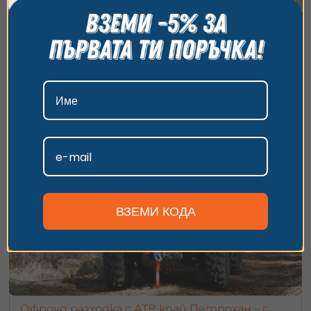
всички бисквитки, да откажете всички или да
Изненадай любител на адреналина с 15 минути картинг
изберете предпочитания. За повече информация
приключение на писта край Бургас
относно начина, по който обработваме вашите
15 минути
23
€
данни, моля, посетете нашата страница за
от
/
44.98 лв.
гр. Каблешково, обл. Бургас
поверителност.
Приемам
Персонализиране
ВЗЕМИ КОДА
Офроуд разходка с АТВ край Петрохан – с.