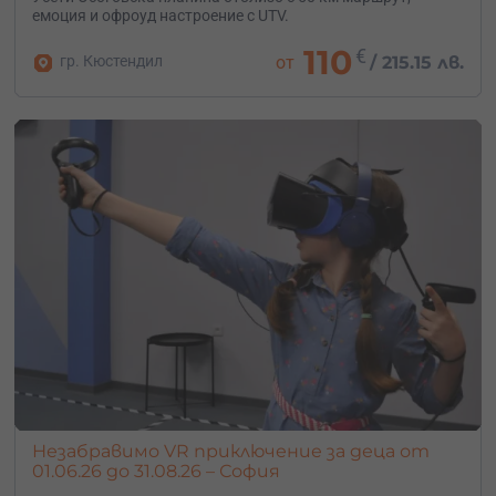
емоция и офроуд настроение с UTV.
110
€
гр. Кюстендил
от
/
215.15 лв.
Незабравимо VR приключение за деца от
01.06.26 до 31.08.26 – София