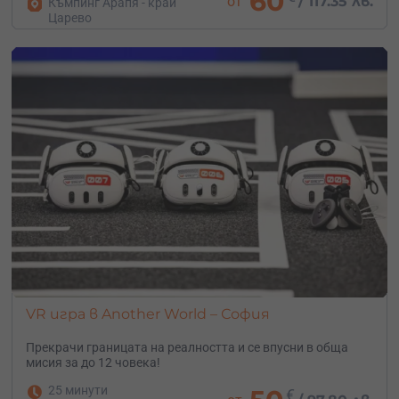
60
от
/
117.35 лв.
Къмпинг Арапя - край
Царево
VR игра в Another World – София
Прекрачи границата на реалността и се впусни в обща
мисия за до 12 човека!
25 минути
€