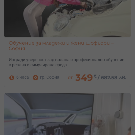
Обучение за младежи и жени шофьори –
София
Изгради увереност зад волана с професионално обучение
в реална и симулирана среда
349
€
6 часа
гр. София
от
/
682.58 лв.