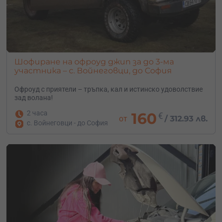
Шофиране на офроуд джип за до 3-ма
участника – с. Войнеговци, до София
Офроуд с приятели – тръпка, кал и истинско удоволствие
зад волана!
2 часа
160
€
от
/
312.93 лв.
с. Войнеговци - до София