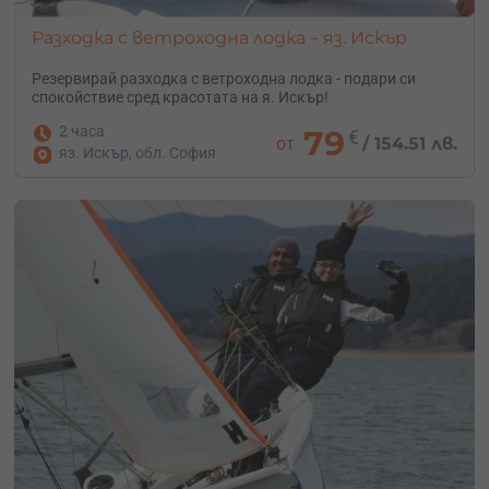
Разходка с ветроходна лодка – яз. Искър
Резервирай разходка с ветроходна лодка - подари си
спокойствие сред красотата на я. Искър!
2 часа
79
€
от
/
154.51 лв.
яз. Искър, обл. София