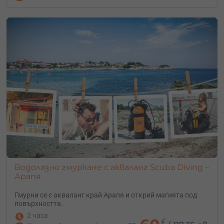
Водолазно гмуркане с акваланг Scuba Diving –
Арапя
Гмурни се с акваланг край Арапя и открий магията под
повърхността.
2 часа
€