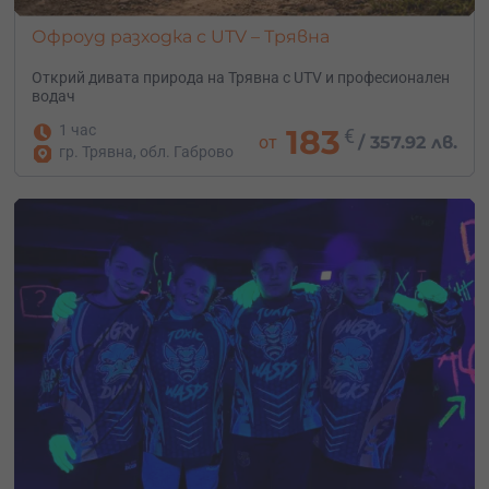
Офроуд разходка с UTV – Трявна
Открий дивата природа на Трявна с UTV и професионален
водач
1 час
183
€
от
/
357.92 лв.
гр. Трявна, обл. Габрово