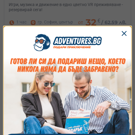
Игри, музика и движение в едно цветно VR преживяване -
резервирай сега!
32
€
1 час
гр. София, център
от
/
62.59 лв.
Съгласие
Подробности
Относно
Ние използваме бисквитки. Използваме
бисквитки и подобни технологии, за да осигурим
работата на уебсайта, да подобрим
изживяването ви, да анализираме използването
на сайта и да ви показваме персонализирано
Картинг приключение с много адреналин
съдържание и реклами. Можете да приемете
край Бургас