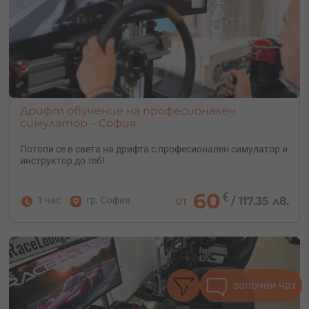
Дрифт обучение на професионален
симулатор – София
Потопи се в света на дрифта с професионален симулатор и
инструктор до теб!
60
€
1 час
гр. София
от
/
117.35 лв.
започни чат