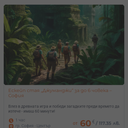
Ескейп стая „Джуманджи“ за до 6 човека –
София
Влез в древната игра и победи загадките преди времето да
изтече - имаш 60 минути!
1 час
60
€
от
/
117.35 лв.
гр. София - Център