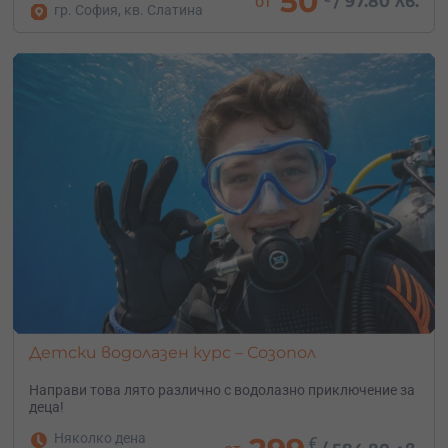
50
от
/
97.80 лв.
гр. София, кв. Слатина
Детски водолазен курс – Созопол
Направи това лято различно с водолазно приключение за
деца!
Няколко дена
€