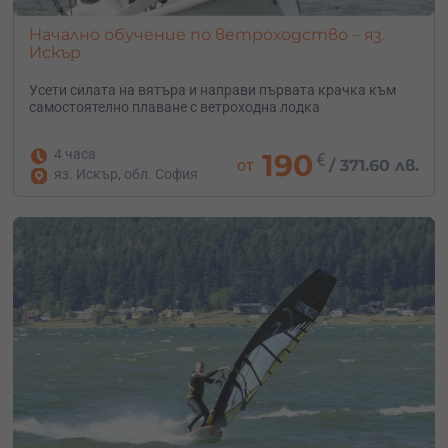
Начално обучение по ветроходство – яз.
Искър
Усети силата на вятъра и направи първата крачка към
самостоятелно плаване с ветроходна лодка
4 часа
190
€
от
/
371.60 лв.
яз. Искър, обл. София