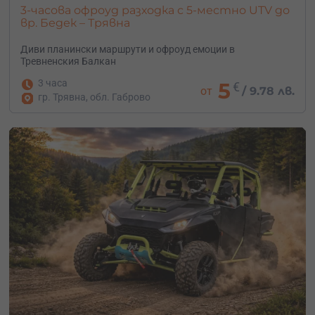
3-часова офроуд разходка с 5-местно UTV до
вр. Бедек – Трявна
Диви планински маршрути и офроуд емоции в
Тревненския Балкан
3 часа
5
€
от
/
9.78 лв.
гр. Трявна, обл. Габрово