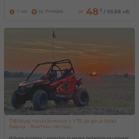
48
€
1 час
гр. Пловдив
от
/
93.88 лв.
Офоруд приключение с УТВ за деца край
Варна – Златни пясъци
Избери подарък с характер за малки любители на силните