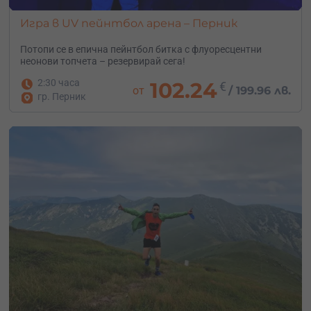
Игра в UV пейнтбол арена – Перник
Потопи се в епична пейнтбол битка с флуоресцентни
неонови топчета – резервирай сега!
2:30 часа
102.24
€
от
/
199.96 лв.
гр. Перник