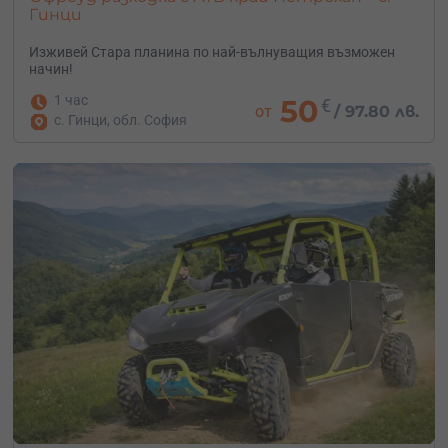
Гинци
Изживей Стара планина по най-вълнуващия възможен
начин!
1 час
50
€
от
/
97.80 лв.
с. Гинци, обл. София