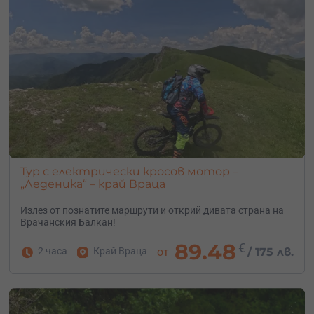
Организирай щуро парти:
Какво по-хубаво от весела компания от тийнейджъри,
никакво ограничение в силата на музиката и всички
условия за едно незабравимо прекарване? Подари
щуро парти на яхта, круиз или разходка с моторна
лодка сред безкрайната синева, за да купонясват
младежите на воля.
Избери екстремно приключение:
Превърни тийнейджър в пилот на самолет или водолаз
Тур с електрически кросов мотор –
– подари ваучер за урок по летене или гмуркане с
„Леденика“ – край Враца
акваланг. Или избери полет с балон, рафтинг, офроуд,
езда.
Излез от познатите маршрути и открий дивата страна на
Врачанския Балкан!
Тук ще откриеш ваучери за вълнуващи преживявания
за подрастващи с всякакви хобита и предпочитания.
89.48
€
2 часа
Край Враца
от
/
175 лв.