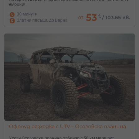
емоции!
30 минути
53
€
от
/
103.65 лв.
Златни пясъци, до Варна
Офроуд разходка с UTV – Осоговска планина
Усети Осоговска планина отблизо с 50 км маршрут,