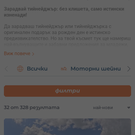
Зарадвай тийнейджър: без клишета, само истински
изненади!
Да зарадваш тийнейджър или тийнейджърка с
оригинален подарък за рожден ден е истинско
предизвикателство. Но за твой късмет тук ще намериш
най-вълнуващите и забавни предложения за младежи,
събрани на едно място – без клишета, само истински
Виж повече
изненади!
Подари ваучер за изкуство:
Всички
Моторни шейни
В случай че търсиш по-оригинален подарък за
тийнейджърка, която цени не вещите, а
филтри
преживяванията, има артистични заложби или просто
иска да научи нещо различно, избери подаръчен
ваучер за урок по рисуване, музикален инструмент,
32 от 328 резултата
керамика, дърворезба, а специално за бъдещите
певици – защо не и запис на песен в истинско студио?
При нас ще откриеш за всекиго по нещо. Разгледай
многобройните предложения и избери точния подарък.