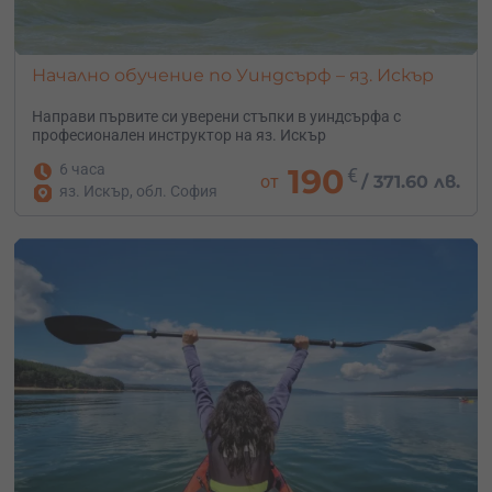
Начално обучение по Уиндсърф – яз. Искър
Направи първите си уверени стъпки в уиндсърфа с
професионален инструктор на яз. Искър
6 часа
190
€
от
/
371.60 лв.
яз. Искър, обл. София