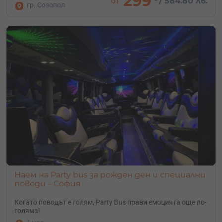
299
от
/
584.80 лв.
гр. Созопол
Наем на Party bus за рожден ден и специални
поводи – София
Когато поводът е голям, Party Bus прави емоцията още по-
голяма!