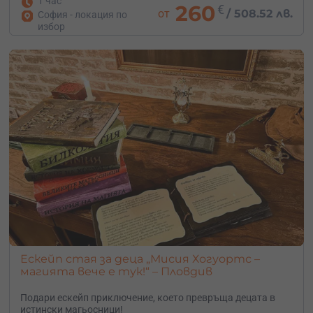
1 час
260
€
от
/
508.52 лв.
София - локация по
избор
Ескейп стая за деца „Мисия Хогуортс –
магията вече е тук!“ – Пловдив
Подари ескейп приключение, което превръща децата в
истински магьосници!