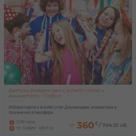
Детски рожден ден с ескейп стая и
аниматори – София
Избери парти с ескейп стая Джуманджи, аниматори и
празнична атмосфера
2:30 часа
360
€
от
/
704.10 лв.
гр. София - Център