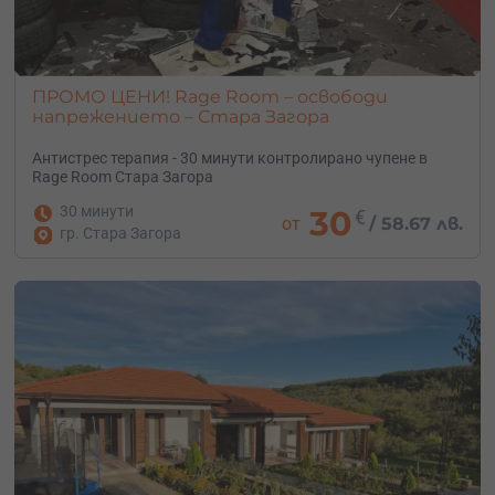
ПРОМО ЦЕНИ! Rage Room – освободи
напрежението – Стара Загора
Антистрес терапия - 30 минути контролирано чупене в
Rage Room Стара Загора
30 минути
30
€
от
/
58.67 лв.
гр. Стара Загора