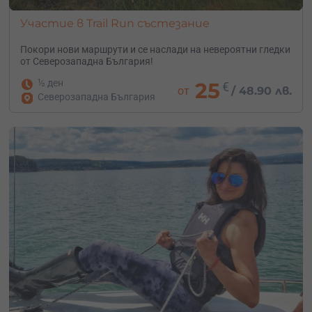
Участие в Trail Run състезание
Покори нови маршрути и се наслади на невероятни гледки
от Северозападна България!
½ ден
25
€
от
/
48.90 лв.
Северозападна България