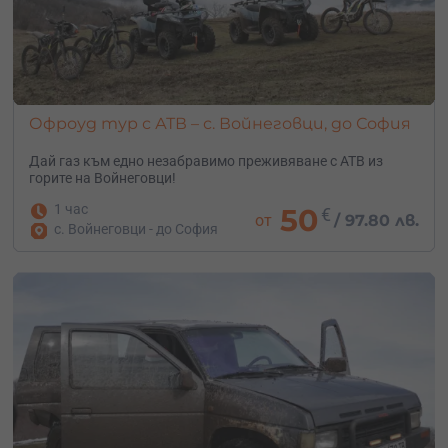
Офроуд тур с АТВ – с. Войнеговци, до София
Дай газ към едно незабравимо преживяване с АТВ из
горите на Войнеговци!
1 час
50
€
от
/
97.80 лв.
с. Войнеговци - до София