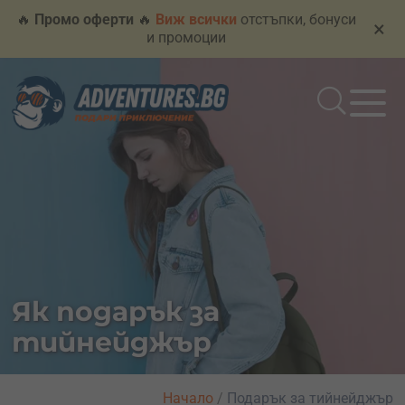
🔥
Промо оферти
🔥
Виж всички
отстъпки, бонуси
×
и промоции
Як подарък за
тийнейджър
Начало
/
Подарък за тийнейджър