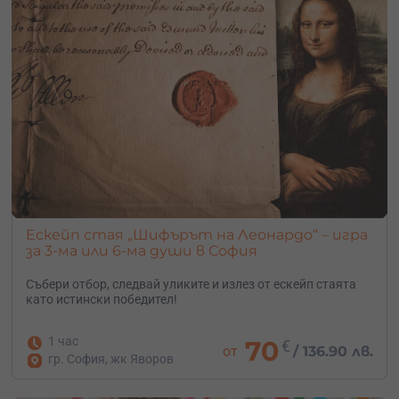
Eскейп стая „Шифърът на Леонардо“ – игра
за 3-ма или 6-ма души в София
Събери отбор, следвай уликите и излез от ескейп стаята
като истински победител!
1 час
70
€
от
/
136.90 лв.
гр. София, жк Яворов