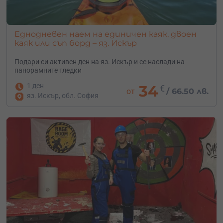
Еднодневен наем на единичен каяк, двоен
каяк или съп борд – яз. Искър
Подари си активен ден на яз. Искър и се наслади на
панорамните гледки
1 ден
34
€
от
/
66.50 лв.
яз. Искър, обл. София