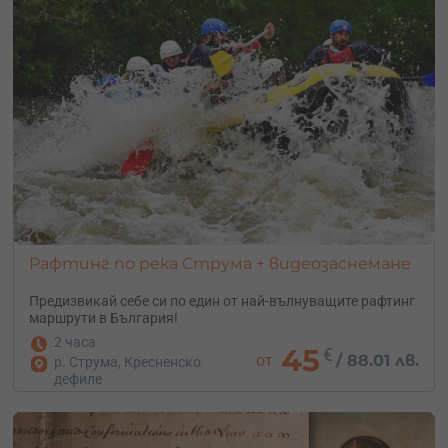
Рафтинг по река Струма + видеозаснемане
Предизвикай себе си по един от най-вълнуващите рафтинг
маршрути в България!
2 часа
45
€
от
/
88.01 лв.
р. Струма, Кресненско
дефиле