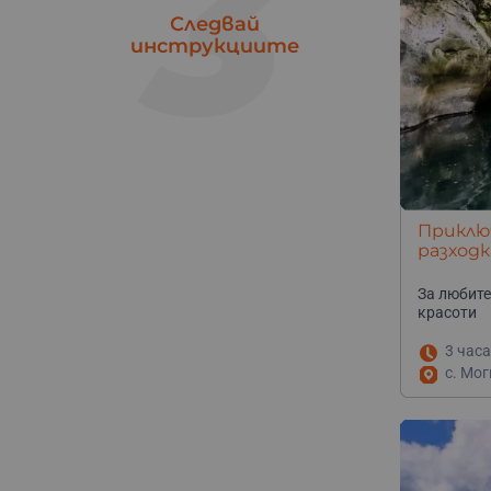
3
Следвай
инструкциите
Приключ
разходк
човека
За любите
красоти
3 часа
с. Мо