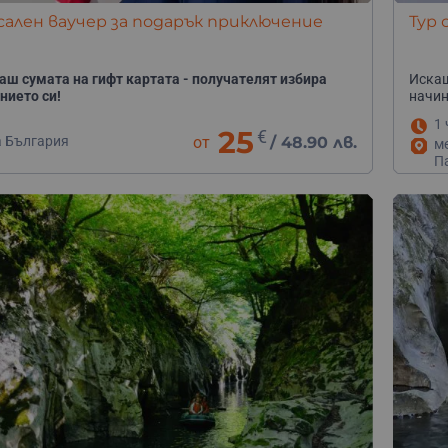
ален ваучер за подарък приключение
Тур
аш сумата на гифт картата - получателят избира
Искаш
нието си!
начин
1 
25
€
а България
от
/
48.90 лв.
м
П