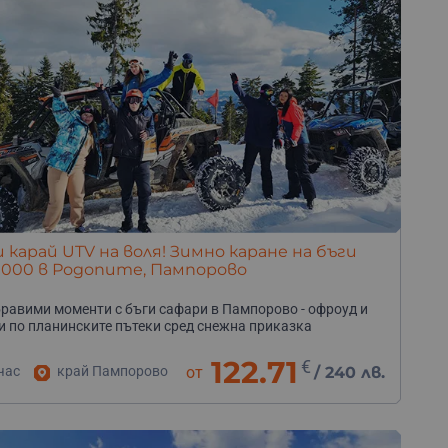
и карай UTV на воля! Зимно каране на бъги
1000 в Родопите, Пампорово
равими моменти с бъги сафари в Пампорово - офроуд и
и по планинските пътеки сред снежна приказка
122.71
€
час
край Пампорово
от
/
240 лв.