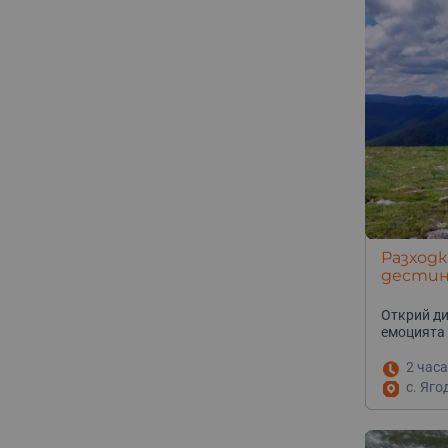
Разходк
дестина
Открий ди
емоцията 
2 часа
с. Яго