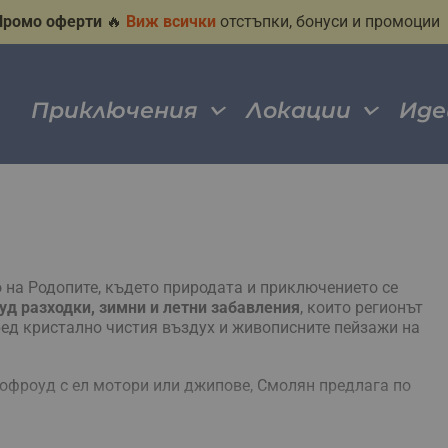
Промо оферти
🔥
Виж всички
отстъпки, бонуси и промоции
Приключения
Локации
Иде
 на Родопите, където природата и приключението се
уд разходки, зимни и летни забавления
, които регионът
ред кристално чистия въздух и живописните пейзажи на
 офроуд с ел мотори или джипове, Смолян предлага по
/ моторни шейни или разходки в природата, тук е