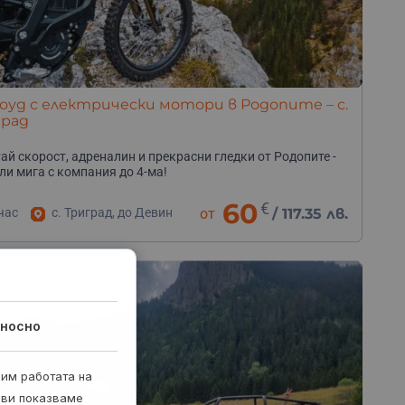
уд с електрически мотори в Родопите – с.
град
ай скорост, адреналин и прекрасни гледки от Родопите -
ли мига с компания до 4-ма!
60
€
час
с. Триград, до Девин
от
/
117.35 лв.
носно
рим работата на
 ви показваме