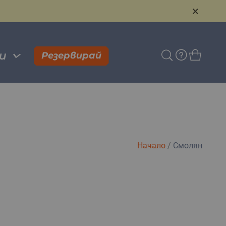
×
и
Резервирай
Начало
/
Смолян