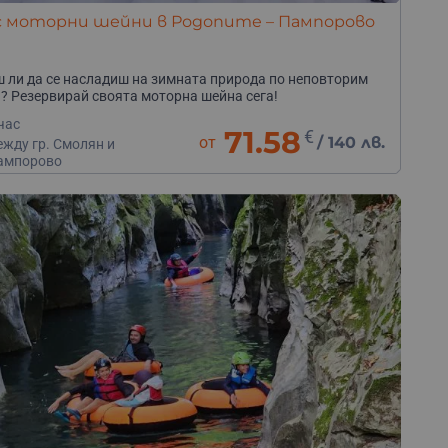
 с моторни шейни в Родопите – Пампорово
 ли да се насладиш на зимната природа по неповторим
? Резервирай своята моторна шейна сега!
час
71.58
€
от
/
140 лв.
ежду гр. Смолян и
ампорово