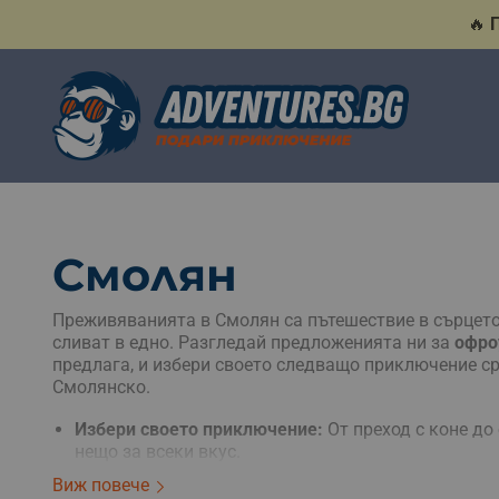
🔥
Смолян
Преживяванията в Смолян са пътешествие в сърцето
сливат в едно. Разгледай предложенията ни за
офро
предлага, и избери своето следващо приключение с
Смолянско.
Избери своето приключение:
От преход с коне до
нещо за всеки вкус.
За всяка възраст и интерес:
Зимни преходи с АТВ 
Виж повече
идеалното място.