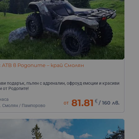
с АТВ в Родопите – край Смолян
ви подарък, пълен с адреналин, офроуд емоции и красиви
и от Родопите!
часа
81.81
€
от
/
160 лв.
р. Смолян / Пампорово