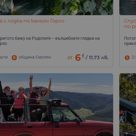
а с лодка по каньон Горло
Спус
по р
ритото бижу на Родопите – вълшебните гледки на
Потоп
рло
прикл
6
€
нути
община Смолян
от
/
11.73 лв.
2: