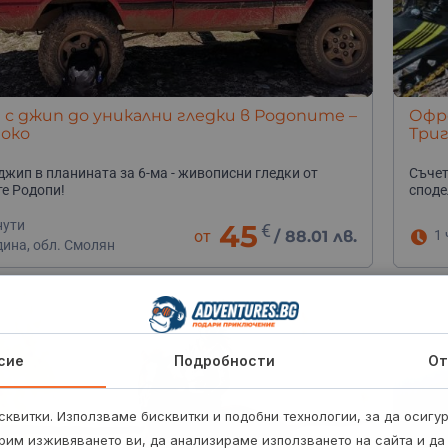
с джип до уникални гледки в Родопите –
Офро
 око
Три
джип в планината за 6-ма - живописни гледки от
Съчет
е Родопи!
споде
нути
45
€
от
/
88.01 лв.
1 
дина, обл. Смолян
сие
Подробности
От
квитки. Използваме бисквитки и подобни технологии, за да осигу
рим изживяването ви, да анализираме използването на сайта и да