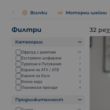
Подари приключение:
Ваучерът за преживяване в
изживявания.
Всички
Моторни шейни
Подари незабравими моменти с ваучер за приключе
Филтри
32 ре
Категории
Офроуд с джипове
13
Екстремно шофиране
7
Туризъм и Пътувания
7
Каране на ATV / АТВ
5
Каране на бъги
4
Конна езда
4
Планински преходи
4
Рафтинг
4
Продължителност
Електрически мотори
3
Каране на мотор
3
2 часа
10