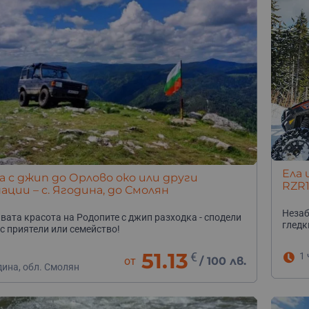
Ела 
а с джип до Орлово око или други
RZR
ции – с. Ягодина, до Смолян
Незаб
вата красота на Родопите с джип разходка - сподели
гледк
с приятели или семейство!
51.13
€
1 
от
/
100 лв.
дина, обл. Смолян