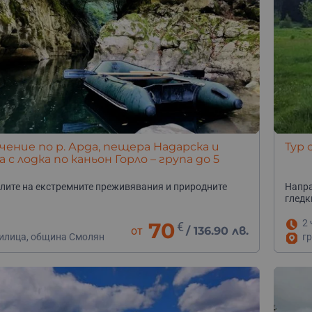
ение по р. Арда, пещера Надарска и
Тур 
а с лодка по каньон Горло – група до 5
лите на екстремните преживявания и природните
Напра
гледк
2 
70
€
от
/
136.90 лв.
гилица, община Смолян
г