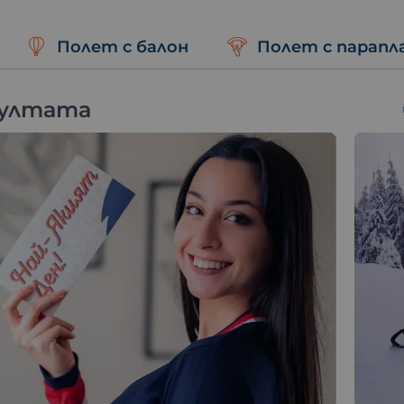
 Смолян е идеален за любими хора, жадуващи за нови
Полет с балон
Полет с парапл
ние в Смолян – перфектен за всеки повод!
зултата