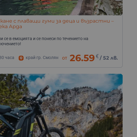
кане с плаващи гуми за деца и възрастни –
ека Арда
и се в емоцията и се понеси по течението на
ючението!
26.59
€
30 часа
край гр. Смолян
от
/
52 лв.