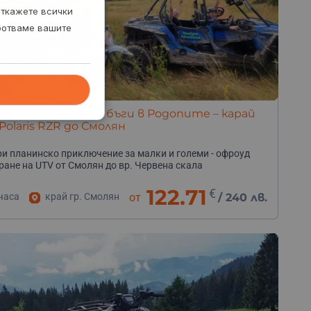
откажете всички
аботваме вашите
уд шофиране на бъги в Родопите – карай
Polaris RZR до Смолян
и планинско приключение за малки и големи - офроуд
ане на UTV от Смолян до вр. Червена скала
122.71
€
часа
край гр. Смолян
от
/
240 лв.