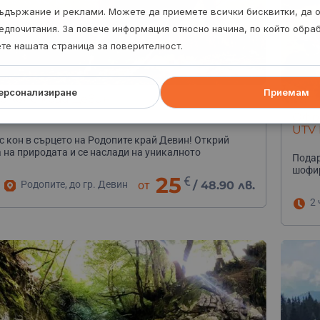
ъдържание и реклами. Можете да приемете всички бисквитки, да 
едпочитания. За повече информация относно начина, по който обр
ете нашата страница за поверителност.
ерсонализиране
Приемам
с коне край Девин
Офро
UTV 
с кон в сърцето на Родопите край Девин! Открий
 на природата и се наслади на уникалното
Подар
не
шофир
25
€
Родопите, до гр. Девин
от
/
48.90 лв.
2 