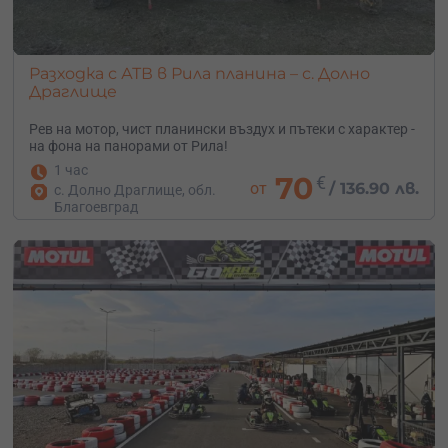
Разходка с АТВ в Рила планина – с. Долно
Драглище
Рев на мотор, чист планински въздух и пътеки с характер -
на фона на панорами от Рила!
1 час
70
€
от
/
136.90 лв.
с. Долно Драглище, обл.
Благоевград