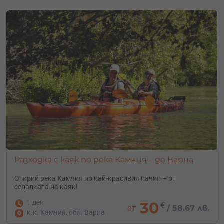
Разходка с каяк по река Камчия – до Варна
Открий река Камчия по най-красивия начин – от
седалката на каяк!
1 ден
30
€
от
/
58.67 лв.
к.к. Камчия, обл. Варна