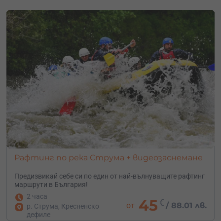
Рафтинг по река Струма + видеозаснемане
Предизвикай себе си по един от най-вълнуващите рафтинг
маршрути в България!
2 часа
45
€
от
/
88.01 лв.
р. Струма, Кресненско
дефиле