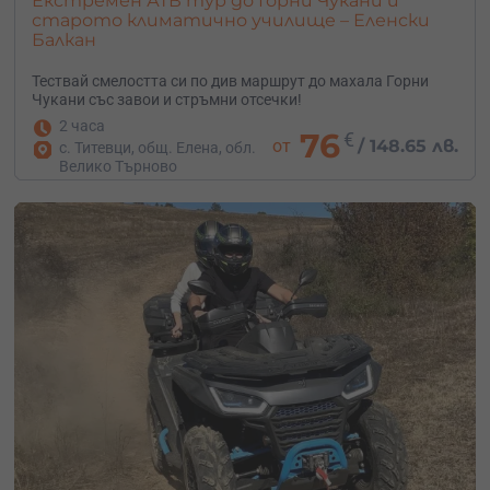
Екстремен АТВ тур до Горни Чукани и
старото климатично училище – Еленски
Балкан
Тествай смелостта си по див маршрут до махала Горни
Чукани със завои и стръмни отсечки!
2 часа
76
€
от
/
148.65 лв.
с. Титевци, общ. Елена, обл.
Велико Търново