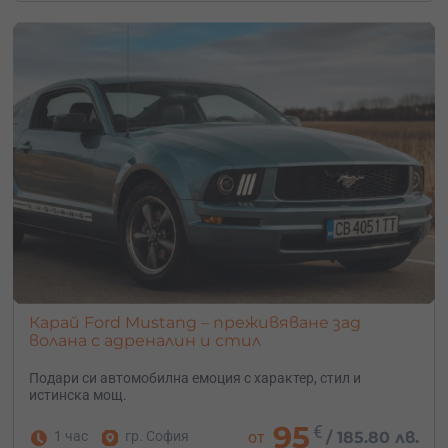
Карай Ford Mustang – преживяване зад
волана с адреналин и стил
Подари си автомобилна емоция с характер, стил и
истинска мощ.
95
€
1 час
гр. София
от
/
185.80 лв.