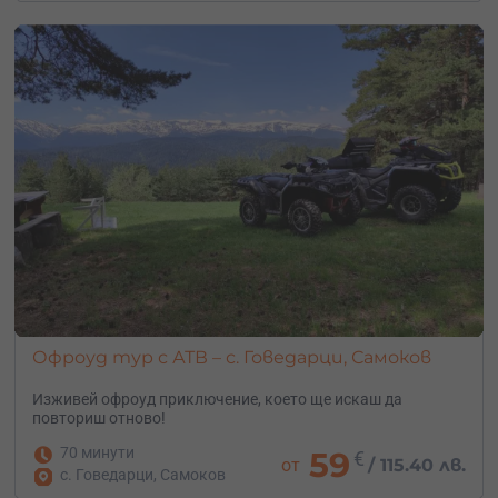
Офроуд тур с АТВ – с. Говедарци, Самоков
Изживей офроуд приключение, което ще искаш да
повториш отново!
70 минути
59
€
от
/
115.40 лв.
с. Говедарци, Самоков