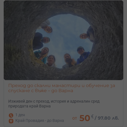
Преход до скални манастири и обучение за
спускане с въже – до Варна
Изживей ден с преход, история и адреналин сред
природата край Варна
1 ден
50
€
от
/
97.80 лв.
Край Провадия - до Варна