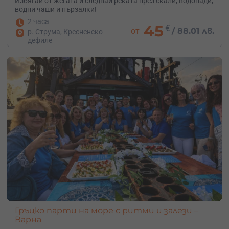
Избягай от жегата и следвай реката през скали, водопади,
водни чаши и пързалки!
2 часа
45
€
от
/
88.01 лв.
р. Струма, Кресненско
дефиле
Гръцко парти на море с ритми и залези –
Варна