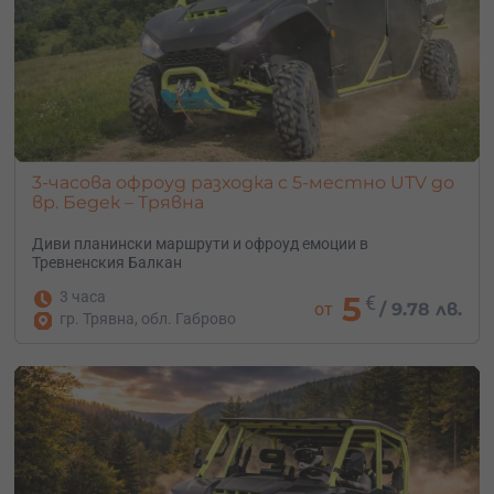
3-часова офроуд разходка с 5-местно UTV до
вр. Бедек – Трявна
Диви планински маршрути и офроуд емоции в
Тревненския Балкан
3 часа
5
€
от
/
9.78 лв.
гр. Трявна, обл. Габрово