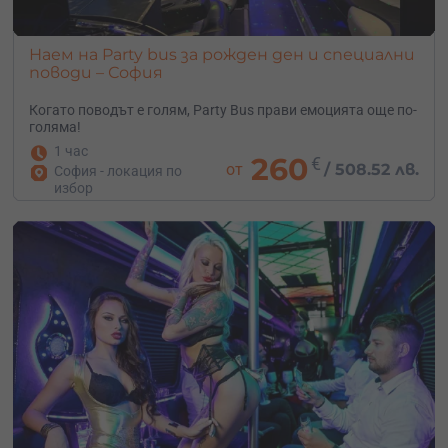
Наем на Party bus за рожден ден и специални
поводи – София
Когато поводът е голям, Party Bus прави емоцията още по-
голяма!
1 час
260
€
от
/
508.52 лв.
София - локация по
избор