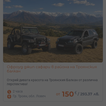
Офроуд джип сафари в района на Троянския
балкан
Открий дивата красота на Троянския Балкан от различна
перспектива!
2 часа
150
€
от
/
293.37 лв.
Гр. Троян, обл. Ловеч