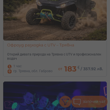
Офроуд разходка с UTV – Трявна
Открий дивата природа на Трявна с UTV и професионален
водач
1 час
183
€
от
/
357.92 лв.
гр. Трявна, обл. Габрово
започни чат