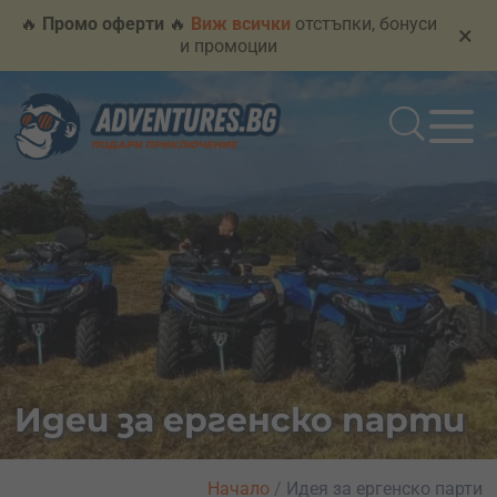
🔥
Промо оферти
🔥
Виж всички
отстъпки, бонуси
×
и промоции
Идеи за ергенско парти
Начало
/
Идея за ергенско парти