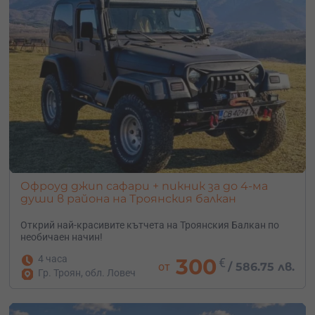
Офроуд джип сафари + пикник за до 4-ма
души в района на Троянския балкан
Открий най-красивите кътчета на Троянския Балкан по
необичаен начин!
4 часа
300
€
от
/
586.75 лв.
Гр. Троян, обл. Ловеч