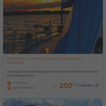
Разходка с яхта по залез слънце край
Несебър
Наслади се на залязващото слънце от палубата на частна
ветроходна яхта!
2:30 часа
250
€
от
/
488.95 лв.
Край Несебър