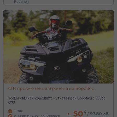
Боровец
АТВ приключение в района на Боровец
Поеми към най-красивите кътчета край Боровец с 550cc
АТВ!
1 час
50
€
от
/
97.80 лв.
с. Бели Искър - до Боровец