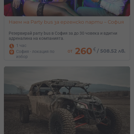
Наем на Party bus за ергенско парти – София
Резервирай party bus в София за до 30 човека и вдигни
адреналина на компанията.
1 час
260
€
от
/
508.52 лв.
София - локация по
избор