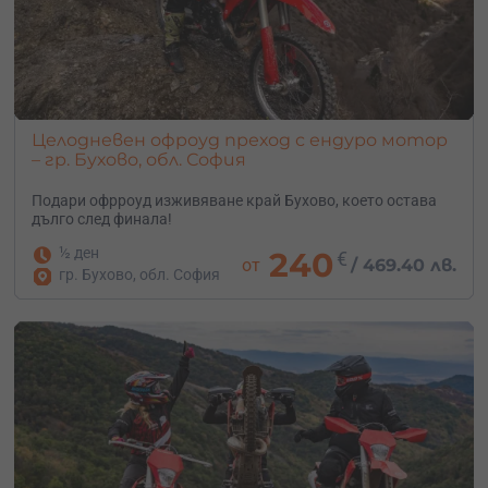
Целодневен офроуд преход с ендуро мотор
– гр. Бухово, обл. София
Подари офрроуд изживяване край Бухово, което остава
дълго след финала!
½ ден
240
€
от
/
469.40 лв.
гр. Бухово, обл. София