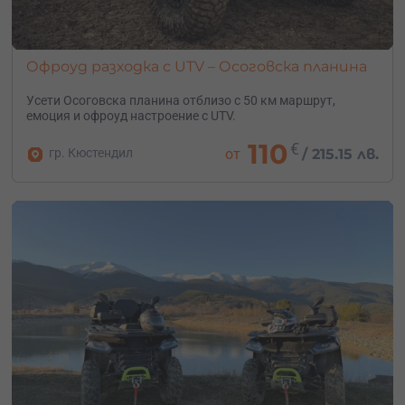
Офроуд разходка с UTV – Осоговска планина
Усети Осоговска планина отблизо с 50 км маршрут,
емоция и офроуд настроение с UTV.
110
€
гр. Кюстендил
от
/
215.15 лв.