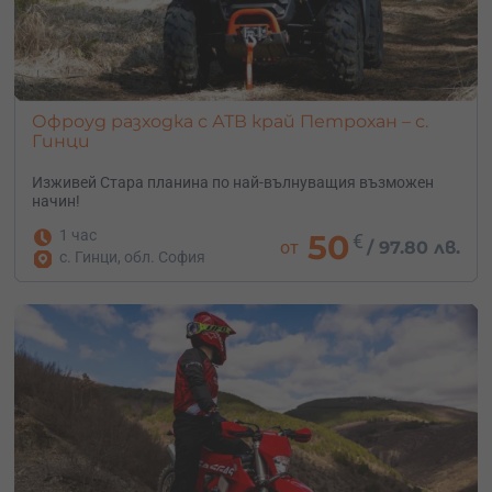
Офроуд разходка с АТВ край Петрохан – с.
Гинци
Изживей Стара планина по най-вълнуващия възможен
начин!
1 час
50
€
от
/
97.80 лв.
с. Гинци, обл. София