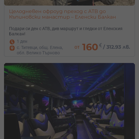
Целодневен офроуд преход с АТВ до
Къпиновски манастир – Еленски Балкан
Подари си ден с АТВ, див маршрут и гледки от Еленския
Балкан!
1 ден
160
€
от
/
312.93 лв.
с. Титевци, общ. Елена,
обл. Велико Търново