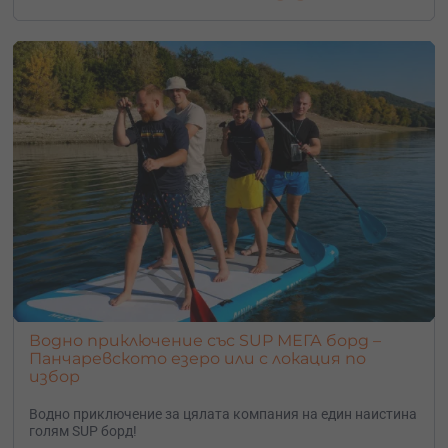
Водно приключение със SUP МЕГА борд –
Панчаревското езеро или с локация по
избор
Водно приключение за цялата компания на един наистина
голям SUP борд!