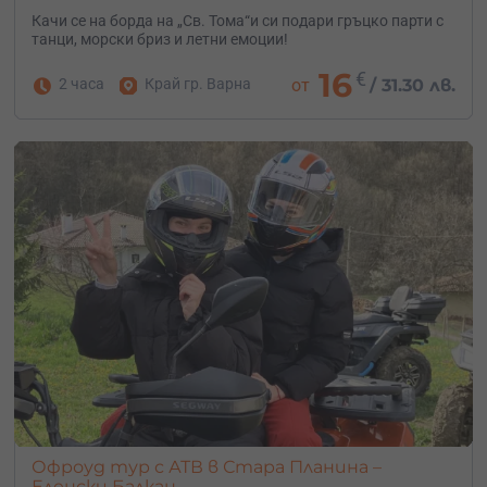
Качи се на борда на „Св. Тома“и си подари гръцко парти с
танци, морски бриз и летни емоции!
16
€
2 часа
Край гр. Варна
от
/
31.30 лв.
Офроуд тур с АТВ в Стара Планина –
Еленски Балкан