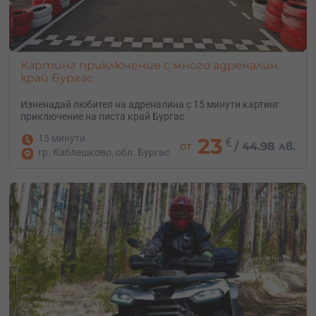
Картинг приключение с много адреналин
край Бургас
Изненадай любител на адреналина с 15 минути картинг
приключение на писта край Бургас
15 минути
23
€
от
/
44.98 лв.
гр. Каблешково, обл. Бургас