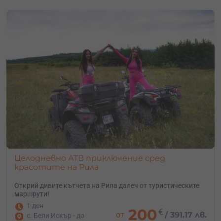
Целодневно АТВ приключение сред
красотите на Рила
Открий дивите кътчета на Рила далеч от туристическите
маршрути!
1 ден
200
€
от
/
391.17 лв.
с. Бели Искър - до