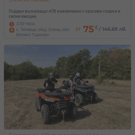
Подари вълнуващо АТВ изживяване с красиви спирки и
силни емоции.
2:30 часа
75
€
от
/
146.69 лв.
с. Титевци, общ. Елена, обл.
Велико Търново