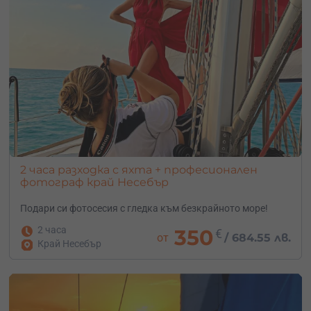
2 часа разходка с яхта + професионален
фотограф край Несебър
Подари си фотосесия с гледка към безкрайното море!
2 часа
350
€
от
/
684.55 лв.
Край Несебър