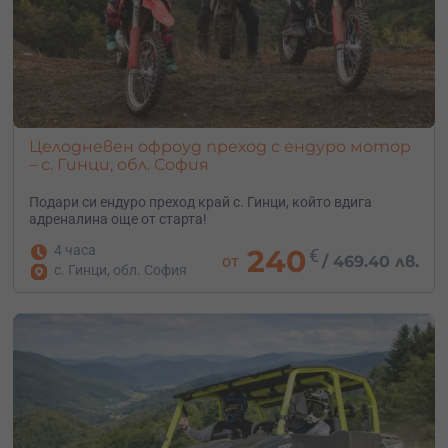
Целодневен офроуд преход с ендуро мотор
– с. Гинци, обл. София
Подари си ендуро преход край с. Гинци, който вдига
адреналина още от старта!
4 часа
240
€
от
/
469.40 лв.
с. Гинци, обл. София