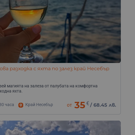
ова разходка с яхта по залез край Несебър
ей магията на залеза от палубата на комфортна
ходна яхта.
35
€
30 часа
Край Несебър
от
/
68.45 лв.