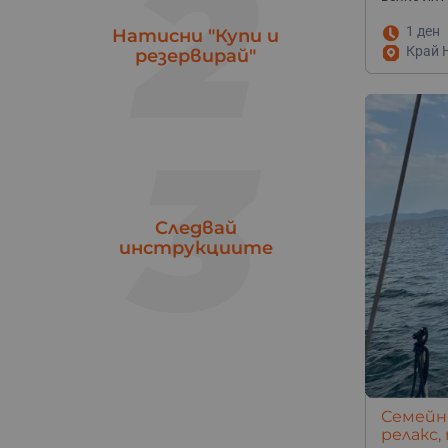
2
яз. Батак
1
1 ден
Ямбол
Натисни "Купи и
1
Край Н
резервирай"
3
Следвай
инструкциите
Семейно
релакс,