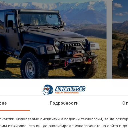
джип сафари + пикник за до 4-ма души в
Офро
на Троянския балкан
балк
сие
Подробности
От
й-красивите кътчета на Троянския Балкан по
Откри
 начин!
персп
квитки. Използваме бисквитки и подобни технологии, за да осигу
2 
300
€
рим изживяването ви, да анализираме използването на сайта и да
от
/
586.75 лв.