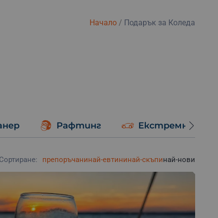
Начало
/
Подарък за Коледа
анер
Рафтинг
Екстремно шоф
Сортиране:
препоръчани
най-евтини
най-скъпи
най-нови