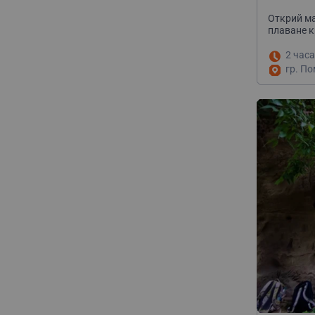
Помори
Открий ма
плаване 
2 часа
гр. По