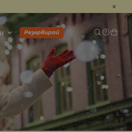
×
и
Резервирай