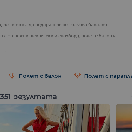
, но ти няма да подариш нещо толкова банално.
а – снежни шейни, ски и сноуборд, полет с балон и
тбол, авиосимулатор, картинг.
 и получателят ще може да си избере каквото и когато
Полет с балон
Полет с парапл
 351 резултата