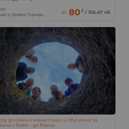
час
80
€
от
/
156.47 лв.
рай гр. Велико Търново
од до скални манастири и обучение за
кане с въже – до Варна