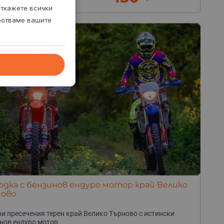
. Троян, обл. Ловеч
откажете всички
аботваме вашите
одка с бензинов ендуро мотор край Велико
ново
и пресечения терен край Велико Търново с истински
нов ендуро мотор