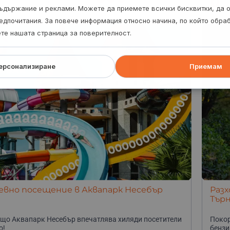
оян, обл. Ловеч
Гр
ъдържание и реклами. Можете да приемете всички бисквитки, да 
едпочитания. За повече информация относно начина, по който обр
ете нашата страница за поверителност.
ерсонализиране
Приемам
евно посещение в Аквапарк Несебър
Разх
Тър
що Аквапарк Несебър впечатлява хиляди посетители
Покор
о!
бензи