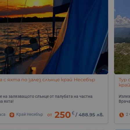
а с яхта по залез слънце край Несебър
Тур 
край
е на залязващото слънце от палубата на частна
Излез
а яхта!
Врача
250
€
аса
Край Несебър
от
/
488.95 лв.
2 