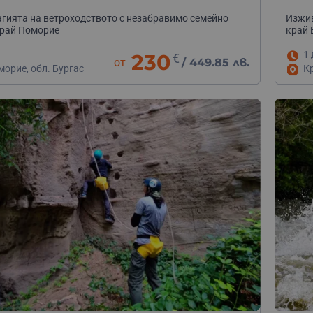
е
гията на ветроходството с незабравимо семейно
Изжив
край Поморие
край 
1 
230
€
от
/
449.85 лв.
морие, обл. Бургас
К