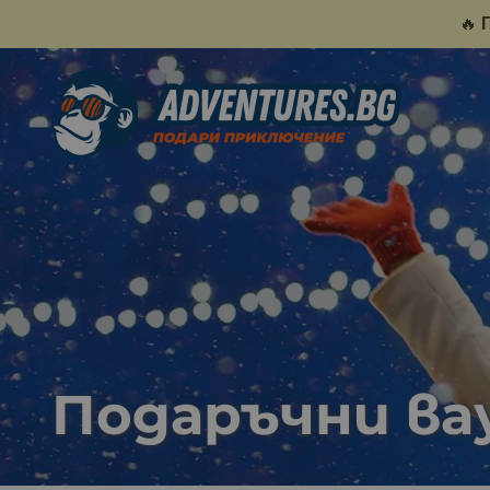
🔥
Подаръчни вау