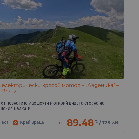
с електрически кросов мотор – „Леденика“ –
 Враца
 от познатите маршрути и открий дивата страна на
нския Балкан!
89.48
€
часа
Край Враца
от
/
175 лв.