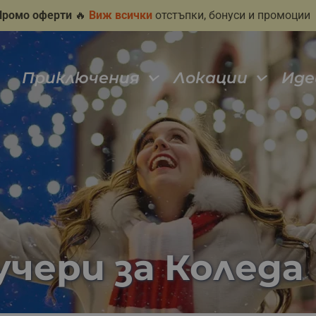
Промо оферти
🔥
Виж всички
отстъпки, бонуси и промоции
Приключения
Локации
Иде
чери за Коледа