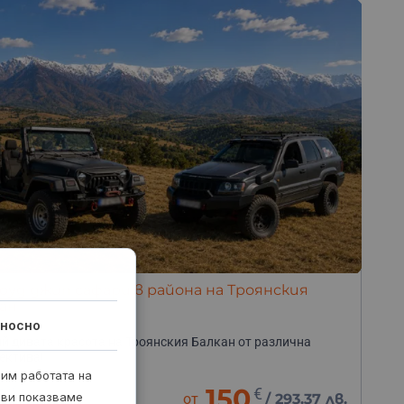
уд джип сафари в района на Троянския
ан
носно
й дивата красота на Троянския Балкан от различна
ектива!
рим работата на
часа
150
€
 ви показваме
от
/
293.37 лв.