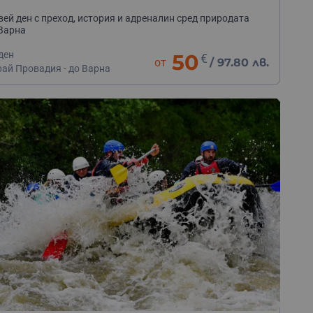
ей ден с преход, история и адреналин сред природата
Варна
ден
50
€
от
/
97.80 лв.
рай Провадия - до Варна