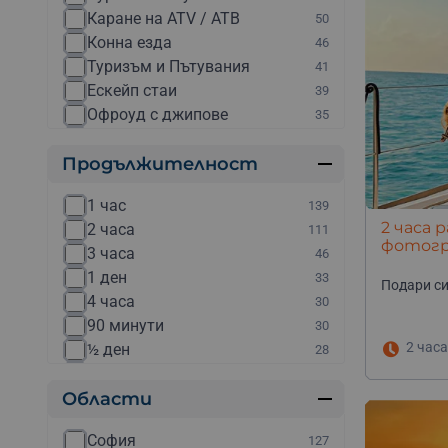
Каране на ATV / АТВ
50
Конна езда
46
Туризъм и Пътувания
41
Ескейп стаи
39
Офроуд с джипове
35
Уроци по конна езда
31
Продължителност
Други
20
Каране на мотор
18
1 час
139
Планински преходи
17
2 часа 
2 часа
111
Каране на бъги
16
фотогр
3 часа
46
Полет с балон
14
1 ден
33
Скок с бънджи
14
Подари си
4 часа
30
Електрически мотори
13
90 минути
30
Обучение по ски
12
2 часа
½ ден
28
Катерене
11
Уикенд
28
Стрелба
11
Области
2 дни
27
🔥Отстъпки и промоции
11
Няколко дена
27
Урок по пилотиране
9
София
127
2:30 часа
20