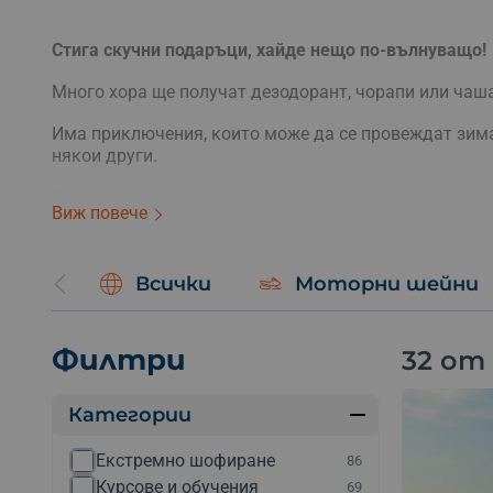
Стига скучни подаръци, хайде нещо по-вълнуващо!
Много хора ще получат дезодорант, чорапи или чаша
Има приключения, които може да се провеждат зимат
някои други.
Има брой подходящи приключения на закрито – пейн
Виж повече
Няма значение, нашите ваучери са валидни 1 година
поиска.
Всички
Моторни шейни
Филтри
32 от
Категории
Екстремно шофиране
86
Курсове и обучения
69