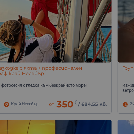
разходка с яхта + професионален
Груп
аф край Несебър
 фотосесия с гледка към безкрайното море!
Изжив
ветро
350
€
Край Несебър
от
/
684.55 лв.
2: