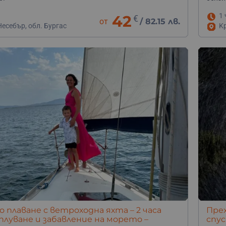
1 
42
€
от
/
82.15 лв.
есебър, обл. Бургас
K
 плаване с ветроходна яхта – 2 часа
Прех
 плуване и забавление на морето –
спус