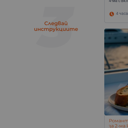
3
4-ма с вк
4 часа
Следвай
инструкциите
Романти
за 2-ма