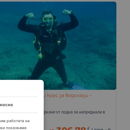
кане от лодка или курс за водолази –
рпиловци
носно
със сертификат или гмуркане от лодка за напреднали в
пиловци
рим работата на
часа
 ви показваме
€