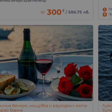
лючена вечеря край Несебър
Н
300
€
от
/
586.75 лв.
гр
чна вечеря, нощувка и разходка с яхта
Лукс
 край Варна
Sund