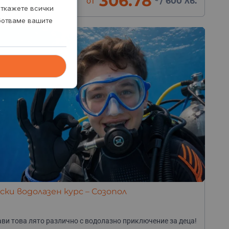
306.78
от
/
600 лв.
 Шкорпиловци, обл.
откажете всички
арна
аботваме вашите
ки водолазен курс – Созопол
ви това лято различно с водолазно приключение за деца!