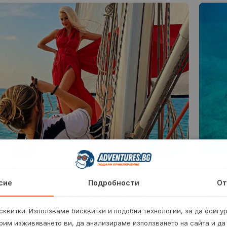
разходка с яхта + професионален
Гмур
аф край Несебър
Шко
сие
Подробности
От
 фотосесия с гледка към безкрайното море!
Курс 
Шкор
квитки. Използваме бисквитки и подобни технологии, за да осигу
2 
рим изживяването ви, да анализираме използването на сайта и да
€
Край Несебър