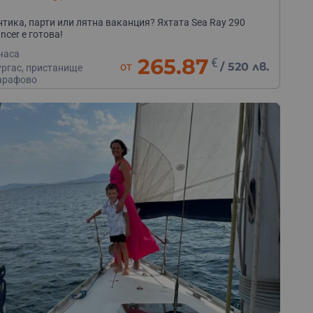
тика, парти или лятна ваканция? Яхтата Sea Ray 290
ncer е готова!
часа
265.87
€
от
/
520 лв.
ургас, пристанище
арафово