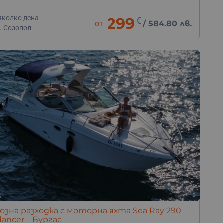
яколко дена
299
€
от
/
584.80 лв.
. Созопол
озна разходка с моторна яхта Sea Ray 290
ancer – Бургас