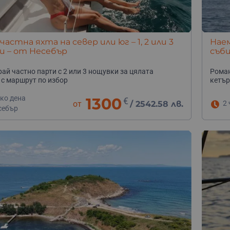
частна яхта на север или юг – 1, 2 или 3
Наем
и – от Несебър
съби
30.0
ай частно парти с 2 или 3 нощувки за цялата
Роман
с маршрут по избор
кетър
ко дена
1300
€
от
/
2542.58 лв.
2 
себър