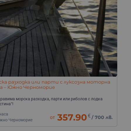
ка разходка или парти с луксозна моторна
ка – Южно Черноморие
равима морска разходка, парти или риболов с лодка
стина“!
часа
357.90
€
от
/
700 лв.
жно Черноморие