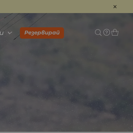
×
и
Резервирай