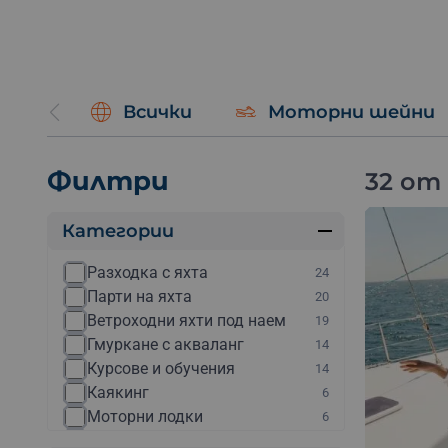
Всички
Моторни шейни
Филтри
32 от
Категории
Разходка с яхта
24
Парти на яхта
20
Ветроходни яхти под наем
19
Гмуркане с акваланг
14
Курсове и обучения
14
Каякинг
6
Моторни лодки
6
Екстремно шофиране
4