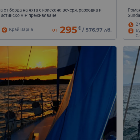
а от борда на яхта с изискана вечеря, разходка и
Роман
 истинско VIP преживяване
Sunda
2 
295
€
Край Варна
от
/
576.97 лв.
Б
С