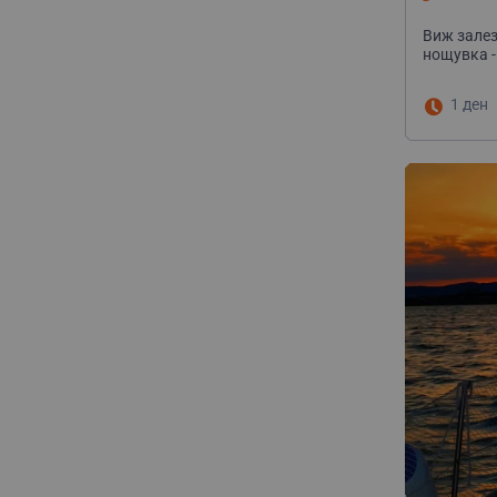
Виж залез
нощувка -
1 ден