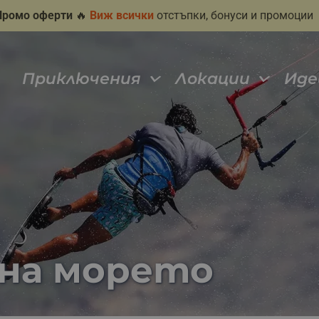
Промо оферти
🔥
Виж всички
отстъпки, бонуси и промоции
Приключения
Локации
Иде
на морето