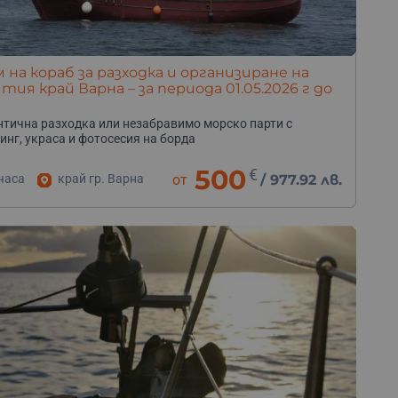
 на кораб за разходка и организиране на
тия край Варна – за периода 01.05.2026 г до
9.2026 г
тична разходка или
незабравимо
морско
парти
с
инг,
украса
и
фотосесия
на
борда
500
€
часа
край гр. Варна
от
/
977.92 лв.