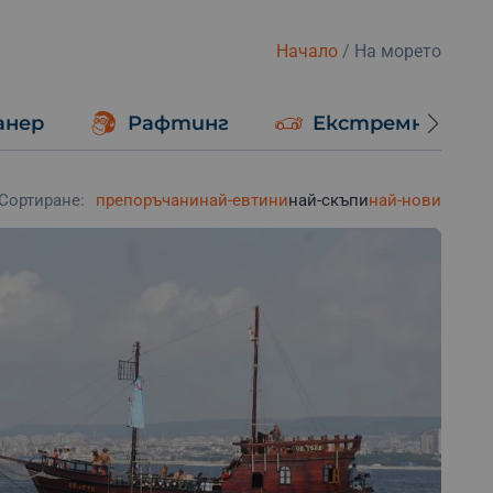
Начало
/
На морето
анер
Рафтинг
Екстремно шоф
Сортиране:
препоръчани
най-евтини
най-скъпи
най-нови