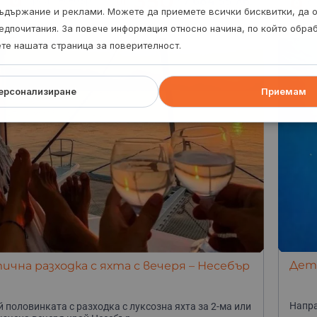
350
от
/
684.55 лв.
с.
ъдържание и реклами. Можете да приемете всички бисквитки, да 
В
едпочитания. За повече информация относно начина, по който обр
ете нашата страница за поверителност.
ерсонализиране
Приемам
Детс
чна разходка с яхта с вечеря – Несебър
Напра
 половинката с разходка с луксозна яхта за 2-ма или