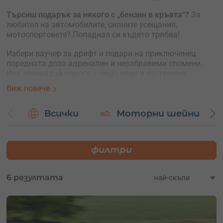
Търсиш подарък за някого с „бензин в кръвта“?
За
любител на автомобилите, силните усещания,
мотоспортовете? Попаднал си където трябва!
Избери ваучер за дрифт и подари на приключенец
поредната доза адреналин и незабравими спомени.
Или изненадай някого с нещо ново и екстремно,
каквото не е опитвал досега – със специално
Виж повече
подготвен автомобил и под наблюдението на учител по
професионално шофиране.
Всички
Моторни шейни
С ваучера за дрифт подаряваш на приятел
възможността да се почувства като пилот на спортна
кола. Вземи и за себе си и предизвикай шофьорските
филтри
си умения, за да усетиш адреналина от контрола над
мощен автомобил. Придобий нови умения и превърни
любовта си към автомобилите в хоби, което можеш да
6 резултата
практикуваш с увереност.
Избери от:
– дрифтинг с тунингована спортна кола;