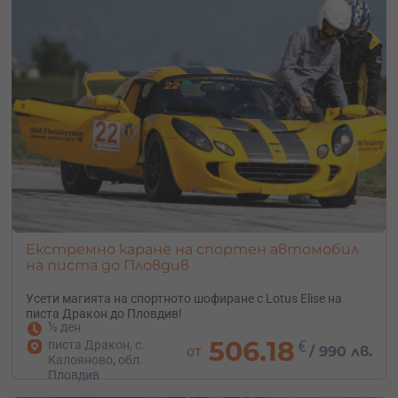
Екстремно каране на спортен автомобил
на писта до Пловдив
Усети магията на спортното шофиране с Lotus Elise на
писта Дракон до Пловдив!
½ ден
506.18
€
писта Дракон, с.
от
/
990 лв.
Калояново, обл.
Пловдив