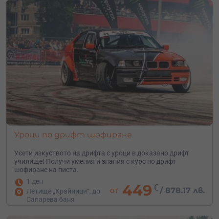
Уроци по дрифт шофиране
Усети изкуството на дрифта с уроци в доказано дрифт
училище! Получи умения и знания с курс по дрифт
шофиране на писта.
1 ден
449
€
от
/
878.17 лв.
Летище „Крайници“, до
Сапарева баня