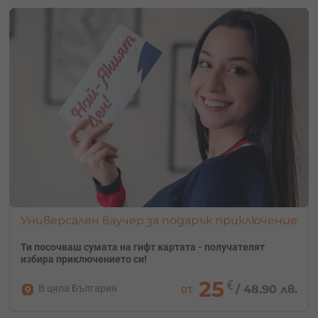
Универсален ваучер за подарък приключение
Ти посочваш сумата на гифт картата - получателят
избира приключението си!
25
€
В цяла България
от
/
48.90 лв.