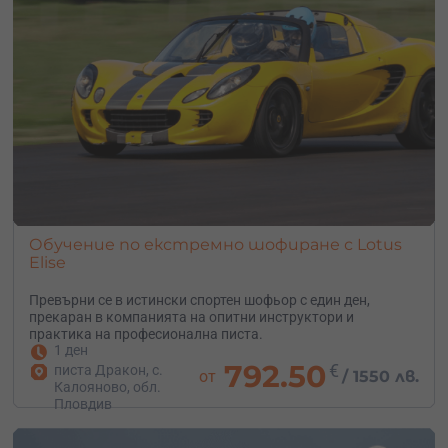
– уроци по дрифт шофиране със състезателна кола;
– уроци по екстремно спортно шофиране и други.
Обучение по екстремно шофиране с Lotus
Elise
Превърни се в истински спортен шофьор с един ден,
прекаран в компанията на опитни инструктори и
практика на професионална писта.
1 ден
792.50
€
писта Дракон, с.
от
/
1550 лв.
Калояново, обл.
Пловдив