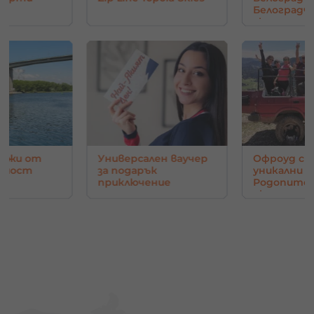
Белоград
скали
нджи от
Универсален ваучер
Офроуд с 
в мост
за подарък
уникални г
приключение
Родопите 
око