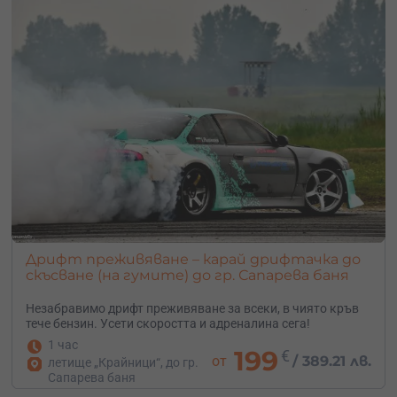
Дрифт преживяване – карай дрифтачка до
скъсване (на гумите) до гр. Сапарева баня
Незабравимо дрифт преживяване за всеки, в чиято кръв
тече бензин. Усети скоростта и адреналина сега!
1 час
199
€
от
/
389.21 лв.
летище „Крайници“, до гр.
Сапарева баня