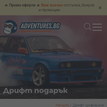
🔥
Промо оферти
🔥
Виж всички
отстъпки, бонуси
×
и промоции
Дрифт подарък
Начало
/
Дрифт шофиране