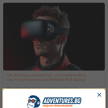
VR Racing симулатор – ултимативно
състезателно изживяване във Враца
Почувствай тръпката на състезанието с най-
реалистичните симулатори
7.67
€
15 минути
гр. Враца
от
/
15 лв.