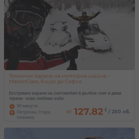
проблем с мощните едноместни и двуместни моторни
шейни под наем – от 90 до 160 конски сили.
Къде и кога?
Моторните шейни се карат извън ски пистите и
националните паркове и изискват дебела покривка от
естествен сняг. За месеците януари и февруари
резервирай предварително – графиците са пълни и
резервациите в последния момент са „на късмет“.
Технично каране на моторна шейна –
MasterClass, близо до София
Екстремно каране на снегомобил в дълбок сняг и диви
терени - ново любимо хоби
90 минути
127.82
€
от
/
250 лв.
Петрохан, Стара
планина