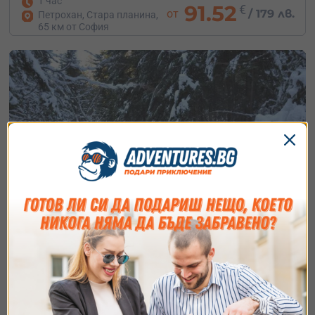
1 час
91.52
€
от
/
179 лв.
Петрохан, Стара планина,
65 км от София
Съгласие
Подробности
Относно
Преход с моторна шейна под наем –
Боровец
Ние използваме бисквитки. Използваме
Завладей зимната красота на Рила с моторна шейна в
бисквитки и подобни технологии, за да осигурим
Боровец!