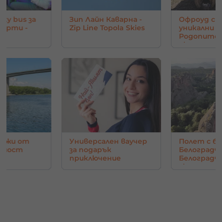
rty bus за
Зип Лайн Каварна -
Офроуд с 
парти -
Zip Line Topola Skies
уникални г
Родопите 
око
нджи от
Универсален ваучер
Полет с ба
в мост
за подарък
Белоградчи
приключение
Белоград
скали