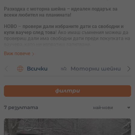
Разходка с моторна шейна – идеален подарък за
всеки любител на планината!
НОВО
–
провери дали избраните дати са свободни и
купи ваучер след това
! Ако имаш съмнения можеш да
провериш дали има свободни дати преди покупката на
ваучера, като ни изпратиш запитване.
Виж повече
Подари нещо особено, подари преход из заснежените
гори на Боровец или Рила планина с моторна шейна!
Всички
Моторни шейни
Неотъпканите пътеки и непроходимият сняг не са
преграда, когато си с мощна моторна шейна. Усети
магията на зимната планина – отдай се на това
филтри
снежно приключение!
Зимната планина впечатлява с потресаваща
7 резултата
естествена красота, зашеметяващи гледки и
живописни пътеки. Опитният водач ще те прекара през
места, където човешки крак през зимата не стъпва.
Ще бъдеш един от малкото хора, видели снежните
пейзажи на живо. Кръвта ще заври и студът няма да е