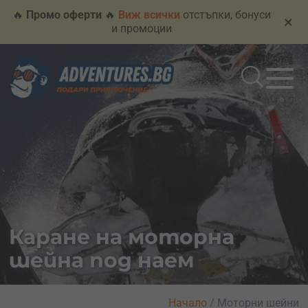
🔥
Промо оферти
🔥
Виж всички
отстъпки, бонуси
×
и промоции
Каране на моторна
шейна под наем
Начало
/
Моторни шейни