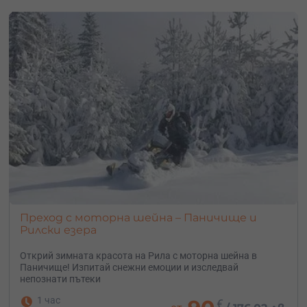
Преход с моторна шейна – Паничище и
Рилски езера
Открий зимната красота на Рила с моторна шейна в
Паничище! Изпитай снежни емоции и изследвай
непознати пътеки
1 час
€