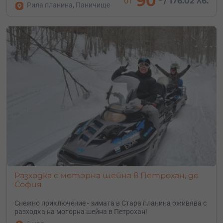
90
от
/
176.02 лв.
Рила планина, Паничище
Разходка с моторна шейна в Петрохан, до
София
Снежно приключение - зимата в Стара планина оживява с
разходка на моторна шейна в Петрохан!