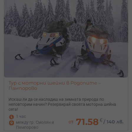
Тур с моторни шейни в Родопите –
Пампорово
Искаш ли да се насладиш на зимната природа по
неповторим начин? Резервирай своята моторна шейна
сега!
1 час
71.58
€
от
/
140 лв.
между гр. Смолян и
Пампорово