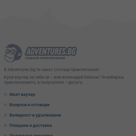
В Adventures.bg те чакат стотици приключения!
Kупи ваучер за себе си – или изненадай близък! Ти избираш
приключението, а получателя – датата.
Моят ваучер
Въпроси и отговори
Валидност и удължаване
Плащане и доставка
Подаръчна опаковка