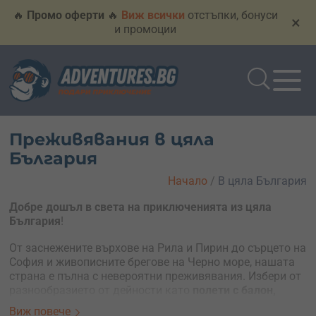
🔥
Промо оферти
🔥
Виж всички
отстъпки, бонуси
×
и промоции
Преживявания в цяла
България
Начало
/
В цяла България
Добре дошъл в света на приключенията из цяла
България
!
От заснежените върхове на Рила и Пирин до сърцето на
София и живописните брегове на Черно море, нашата
страна е пълна с невероятни преживявания. Избери от
разнообразието от дейности като
полети с балон,
скокове с бънджи, ски и сноуборд по пистите на
Виж повече