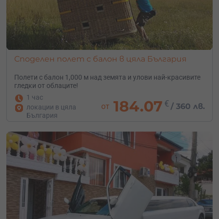
Споделен полет с балон в цяла България
Полети с балон 1,000 м над земята и улови най-красивите
гледки от облаците!
1 час
184.07
€
от
/
360 лв.
локации в цяла
България