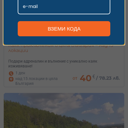
Персонализиране
ВЗЕМИ КОДА
Каяк приключения в цяла България – над 15
локации
Подари адреналин и вълнение с уникално каяк
изживяване!
1 ден
40
€
от
/
78.23 лв.
над 15 локации в цяла
България