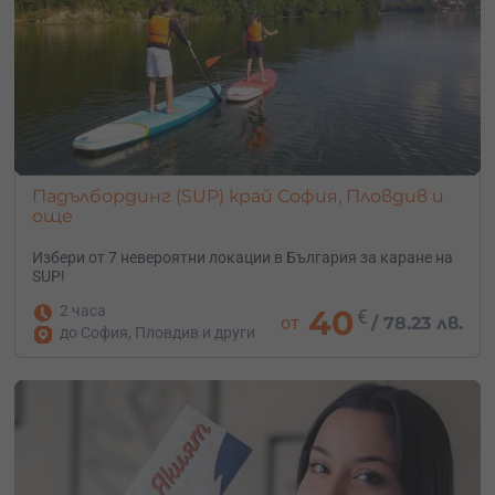
Падълбординг (SUP) край София, Пловдив и
още
Избери от 7 невероятни локации в България за каране на
SUP!
2 часа
40
€
от
/
78.23 лв.
до София, Пловдив и други