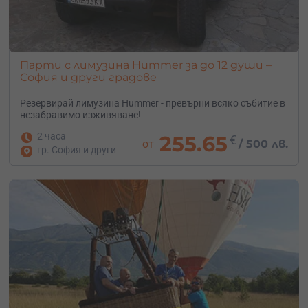
Парти с лимузина Hummer за до 12 души –
София и други градове
Резервирай лимузина Hummer - превърни всяко събитие в
незабравимо изживяване!
2 часа
255.65
€
от
/
500 лв.
гр. София и други