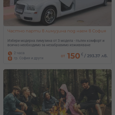
Частно парти в лимузина под наем в София
Избери модерна лимузина от 3 модела - пълен комфорт и
всичко необходимо за незабравимо изживяване
2 часа
150
€
от
/
293.37 лв.
гр. София и други