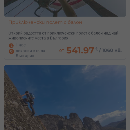
Приключенски полет с балон
Открий радостта от приключенски полет с балон над най-
живописните места в България!
1 час
541.97
€
от
/
1060 лв.
локации в цяла
България