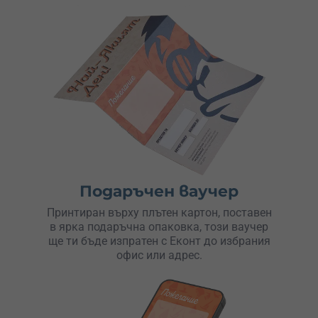
Подаръчен ваучер
Принтиран върху плътен картон, поставен
в ярка подаръчна опаковка, този ваучер
ще ти бъде изпратен с Еконт до избрания
офис или адрес.