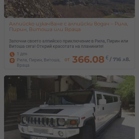
Алпийско изкачване с алпийски водач – Рила,
Пирин, Витоша или Враца
Започни своето алпийско приключение в Рила, Пирин или
Витоша сега! Открий красотата на планините!
1 ден
366.08
€
от
/
716 лв.
Рила, Пирин, Витоша,
Враца