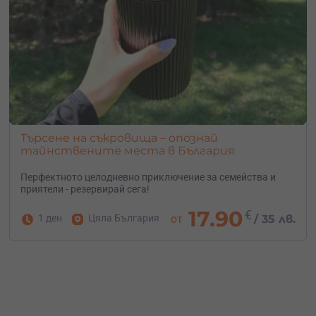
Търсене на съкровища – опознай
тайнствените места в България
Перфектното целодневно приключение за семейства и
приятели - резервирай сега!
17.90
€
1 ден
Цяла България
от
/
35 лв.