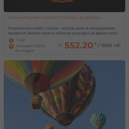
приключение и развлечение!
Романтичен полет с балон за двама
Романтичен полет с балон - изгрев, вино и незабравими
моменти! Запази своята небесна разходка за двама сега!
1 час
552.20
€
от
/
1080 лв.
локации в цяла
България