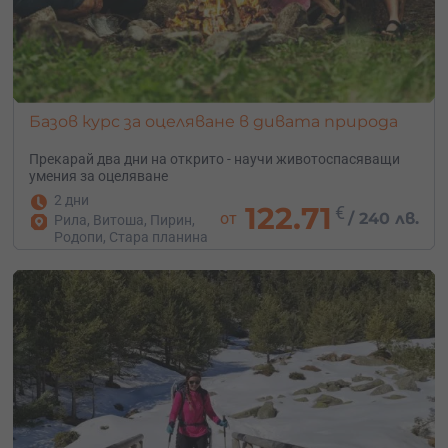
Базов курс за оцеляване в дивата природа
Прекарай два дни на открито - научи животоспасяващи
умения за оцеляване
2 дни
122.71
€
от
/
240 лв.
Рила, Витоша, Пирин,
Родопи, Стара планина