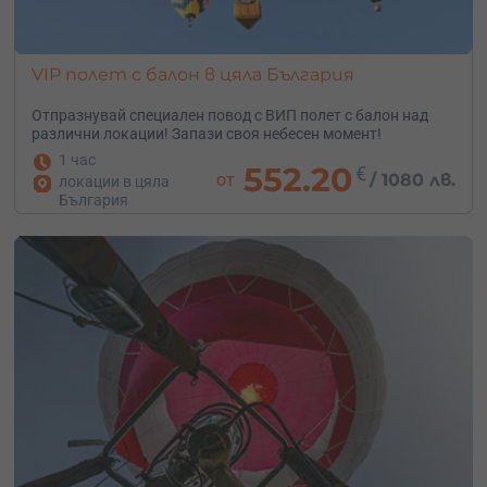
VIP полет с балон в цяла България
Отпразнувай специален повод с ВИП полет с балон над
различни локации! Запази своя небесен момент!
1 час
552.20
€
от
/
1080 лв.
локации в цяла
България