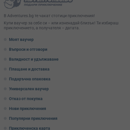
В Adventures.bg те чакат стотици приключения!
Kупи ваучер за себе си – или изненадай близък! Ти избираш
приключението, а получателя – датата.
Моят ваучер
Въпроси и отговори
Валидност и удължаване
Плащане и доставка
Подаръчна опаковка
Универсален ваучер
Отказ от покупка
Нови приключения
Популярни приключения
Приключенска карта