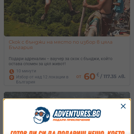
Скок с бънджи на място по избор в цяла
България
Подари адреналин – ваучер за скок с бънджи, който
остава спомен за цял живот!
10 минути
60
€
от
/
117.35 лв.
Избор от над 12 локации в
България