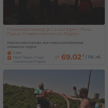
Планински преход за 1, 2 или 3 дни – Рила,
Пирин, Стара планина или Родопи
Изкачи нови върхове, виж езера и незабравими
планински гледки!
2 дни
69.02
€
от
/
135 лв.
Рила, Пирин, Стара
планина или Родопи