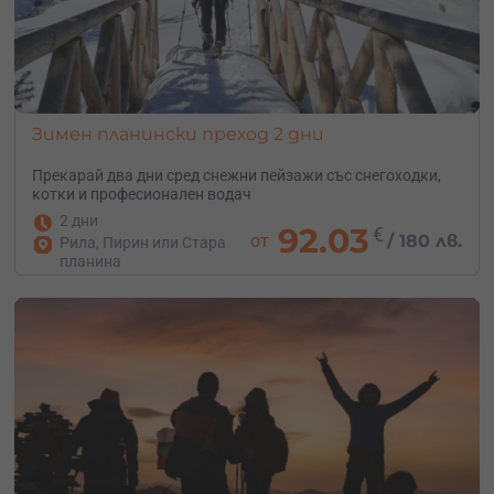
Зимен планински преход 2 дни
Прекарай два дни сред снежни пейзажи със снегоходки,
котки и професионален водач
2 дни
92.03
€
от
/
180 лв.
Рила, Пирин или Стара
планина