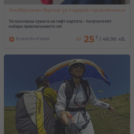
Универсален ваучер за подарък приключение
Ти посочваш сумата на гифт картата - получателят
избира приключението си!
25
€
В цяла България
от
/
48.90 лв.