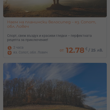
Наем на планински велосипед – яз. Сопот,
обл. Ловеч
Спорт, свеж въздух и красиви гледки – перфектната
рецепта за приключение!
2 часа
12.78
€
от
/
25 лв.
яз. Сопот, обл. Ловеч