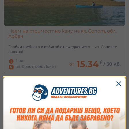
Наем на триместно кану на яз. Сопот, обл.
Ловеч
Грабни греблата и избягай от ежедневието – яз. Сопот те
очаква!
1 час
15.34
€
от
/
30 лв.
яз. Сопот, обл. Ловеч
Изборът на подарък вече е лесен благодарение на
възможността да поднесеш на любимите си хора
ваучер за преживяване, което могат сами да изберат
.
Независимо дали предпочитат
полети с парапланер
Виж повече
Съгласие
Подробности
Относно