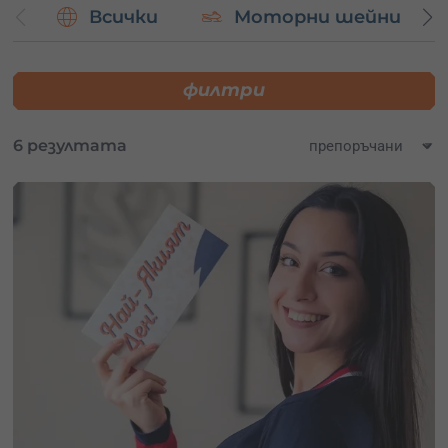
Всички
Моторни шейни
дълго време.
Не пропускай възможността да се насладиш на
уникалните преживявания, които Сопот и неговите
филтри
околности предлагат. Избери
идеалния подарък
за
себе си или за своите близки –
ваучер за незабравимо
приключение
!
6 резултата