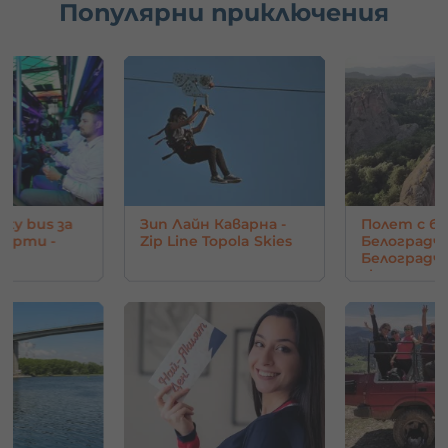
Популярни приключения
rty bus за
Зип Лайн Каварна -
Полет с ба
парти -
Zip Line Topola Skies
Белоградчи
Белоград
скали