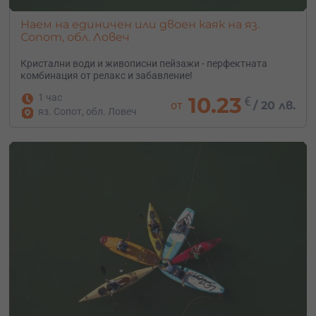
Наем на единичен или двоен каяк на яз.
Сопот, обл. Ловеч
Кристални води и живописни пейзажи - перфектната
комбинация от релакс и забавление!
1 час
10.23
€
от
/
20 лв.
яз. Сопот, обл. Ловеч