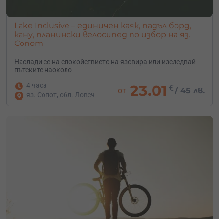
Lake Inclusive – единичен каяк, падъл борд,
кану, планински велосипед по избор на яз.
Сопот
Наслади се на спокойствието на язовира или изследвай
пътеките наоколо
4 часа
23.01
€
от
/
45 лв.
яз. Сопот, обл. Ловеч