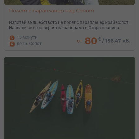
Полет с парапланер над Сопот
Изпитай вълшебството на полет с парапланер край Сопот!
Наслади се на невероятна панорама в Стара планина.
15 минути
80
€
от
/
156.47 лв.
до гр. Сопот