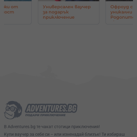
нджи от
Универсален ваучер
Офроуд с 
в мост
за подарък
уникални г
приключение
Родопите 
око
В Adventures.bg те чакат стотици приключения!
Kупи ваучер за себе си – или изненадай близък! Ти избираш