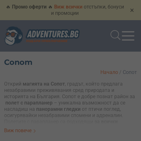
🔥
Промо оферти
🔥
Виж всички
отстъпки, бонуси
×
и промоции
Сопот
Начало
/
Сопот
Открий
магията на Сопот
, градът, който предлага
незабравими преживявания сред природата и
историята на България. Сопот е добре познат район за
полет с парапланер
– уникална възможност да се
насладиш на
панорамни гледки
от птичи поглед,
осигурявайки незабравими спомени и адреналин.
Полетите с парапланер са подходящи
за всички
търсещи приключение
, като не се изисква
Виж повече
предварителен опит. Подари (си) неповторимо
преживяване, което ще остане в сърцата и спомените