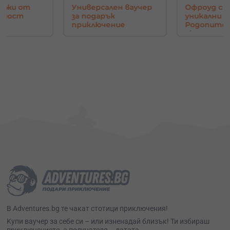
ен ваучер
Офроуд с джип до
Управлени
к
уникални гледки в
самолет н
ние
Родопите - Орлово
авиосимул
око
София
В Adventures.bg те чакат стотици приключения!
Kупи ваучер за себе си – или изненадай близък! Ти избираш
приключението, а получателя – датата.