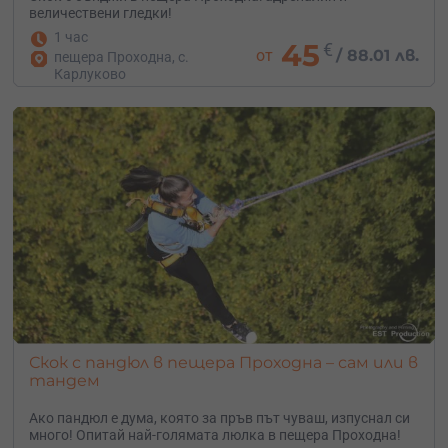
величествени гледки!
1 час
45
€
от
/
88.01 лв.
пещера Проходна, с.
Карлуково
Скок с пандюл в пещера Проходна – сам или в
тандем
Ако пандюл е дума, която за пръв път чуваш, изпуснал си
много! Опитай най-голямата люлка в пещера Проходна!