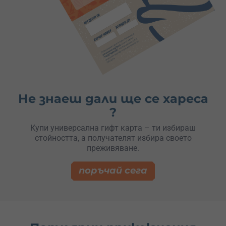
Не знаеш дали ще се хареса
?
Купи универсална гифт карта – ти избираш
стойността, а получателят избира своето
преживяване.
поръчай сега