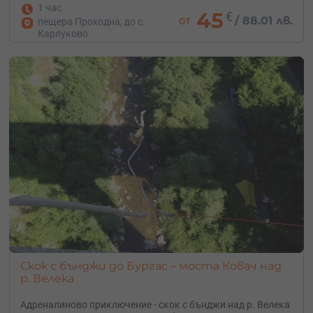
1 час
45
€
от
/
88.01 лв.
пещера Проходна, до с.
Карлуково
Скок с бънджи до Бургас – моста Ковач над
р. Велека
Адреналиново приключение - скок с бънджи над р. Велека