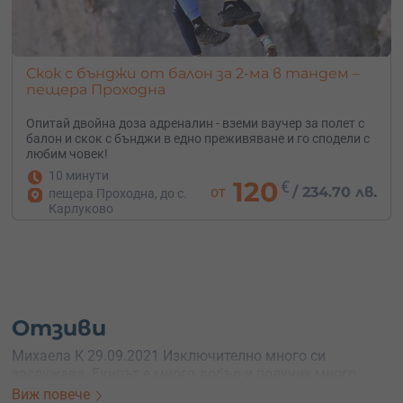
Скок с бънджи от балон за 2-ма в тандем –
пещера Проходна
Опитай двойна доза адреналин - вземи ваучер за полет с
балон и скок с бънджи в едно преживяване и го сподели с
любим човек!
10 минути
120
€
от
/
234.70 лв.
пещера Проходна, до с.
Карлуково
Отзиви
Михаела К 29.09.2021 Изключително много си
заслужава. Екипът е много добър и получих много
бърза обратна връзка с видеото и снимките на
Виж повече