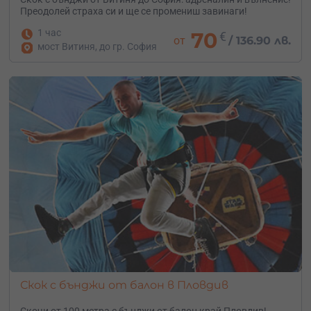
Преодолей страха си и ще се промениш завинаги!
1 час
70
€
от
/
136.90 лв.
мост Витиня, до гр. София
Скок с бънджи от балон в Пловдив