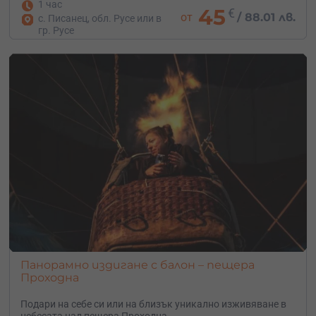
1 час
45
€
от
/
88.01 лв.
с. Писанец, обл. Русе или в
гр. Русе
Панорамно издигане с балон – пещера
Проходна
Подари на себе си или на близък уникално изживяване в
небесата над пещера Проходна