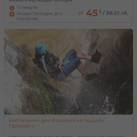
10 минути
45
€
от
/
88.01 лв.
пещера Проходна, до с.
Карлуково
Екстремен ден в района на пещера
Проходна