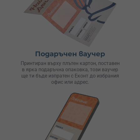
Даяна 01.05.2021 Уникален е скокът от Клисура!
Изключително добро отношение , предразполагат те и
изживяването е незабравимо. Скочих три пъти!
Препоръчвам на всеки.
Мирослав Ананиев 25.07.2020 Страхотни хора! Скока
беше супер, Писанец има уникална гледка!
Препоръчвам Ви на всички! До скоро виждане! Дори и
накрая на деня са усмихнати и бъзиците вървят 🙂
Подаръчен ваучер
Принтиран върху плътен картон, поставен
Виктор Вълков 19.07.2020 Страхотно преживяване и
в ярка подаръчна опаковка, този ваучер
отлични професионалисти. Задължително ще повторя.
ще ти бъде изпратен с Еконт до избрания
Моника Ерменкова 15.07.2019 Здравейте, Тази събота
офис или адрес.
направих първият си скок с бънджи от Проходна. Само
ще кажа…… Неописуемо преживяване! Невероятен
адреналин! Чудесен екип от професионалисти!
ПРЕПОРЪЧВАМ!
Ивон Атанасова 19.06.2019 Искам супер много да
благодаря на екипа за търпението и обясненията,
заслужаваше си, адски яко си изкарах, супер сте!