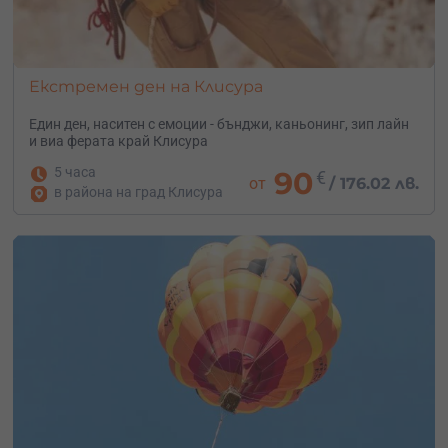
Екстремен ден на Клисура
Един ден, наситен с емоции - бънджи, каньонинг, зип лайн
и виа ферата край Клисура
5 часа
90
€
от
/
176.02 лв.
в района на град Клисура