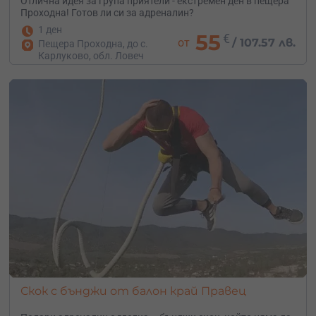
Отлична идея за група приятели - екстремен ден в пещера
Проходна! Готов ли си за адреналин?
1 ден
55
€
от
/
107.57 лв.
Пещера Проходна, до с.
Карлуково, обл. Ловеч
Скок с бънджи от балон край Правец