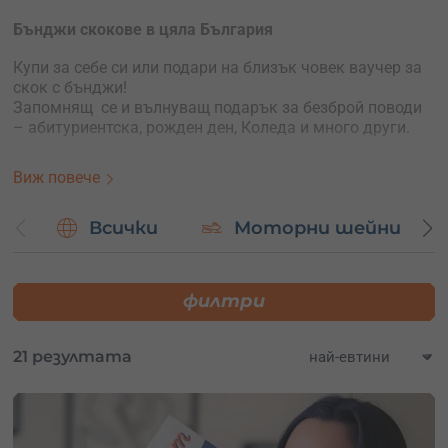
Бънджи скокове в цяла България
Купи за себе си или подари на близък човек ваучер за
скок с бънджи!
Запомнящ се и вълнуващ подарък за безброй поводи
– абитуриентска, рожден ден, Коледа и много други.
Купуваш за себе си
? Избери ваучер, посочи датата и
Виж повече
ела на моста!
Купуваш за подарък
? Избери ваучер с отворена дата и
Всички
Моторни шейни
остави получателя сам да избере датата на своя скок,
като си направи резервация в Adventures.bg.
филтри
Колебаеш се за локацията
? Купи ваучер за локация по
избор и остави получателя сам да избере къде иска да
скочи.
21 резултата
Често задавани въпроси
Може ли да дойда с приятели, които нямат намерение
да скачат?