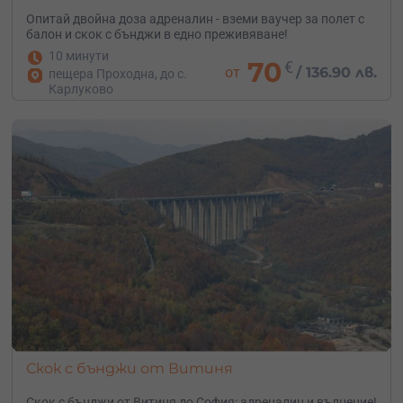
Опитай двойна доза адреналин - вземи ваучер за полет с
балон и скок с бънджи в едно преживяване!
10 минути
70
€
от
/
136.90 лв.
пещера Проходна, до с.
Карлуково
Скок с бънджи от Витиня
Скок с бънджи от Витиня до София: адреналин и вълнение!