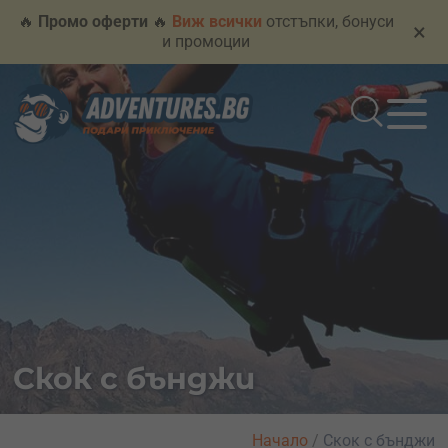
🔥
Промо оферти
🔥
Виж всички
отстъпки, бонуси
×
и промоции
Скок с бънджи
Начало
/
Скок с бънджи