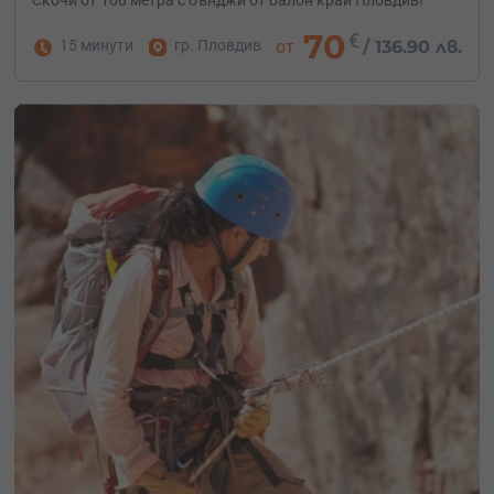
Скочи от 100 метра с бънджи от балон край Пловдив!
70
€
15 минути
гр. Пловдив
от
/
136.90 лв.