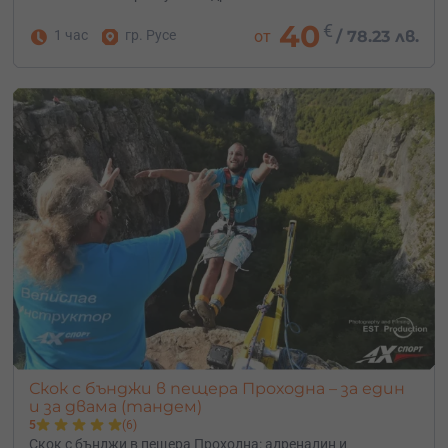
40
€
1 час
гр. Русе
от
/
78.23 лв.
Скок с бънджи в пещера Проходна – за един
и за двама (тандем)
5
(6)
Скок с бънджи в пещера Проходна: адреналин и