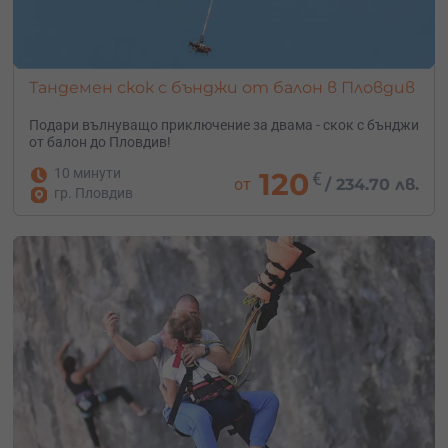
Тандемен скок с бънджи от балон в Пловдив
Подари вълнуващо приключение за двама - скок с бънджи
от балон до Пловдив!
10 минути
120
€
от
/
234.70 лв.
гр. Пловдив