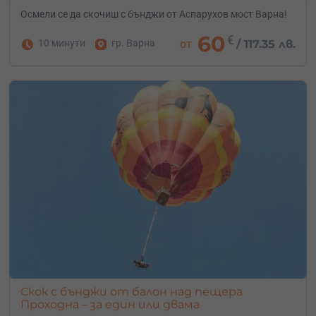
Осмели се да скочиш с бънджи от Аспарухов мост Варна!
60
€
10 минути
гр. Варна
от
/
117.35 лв.
Скок с бънджи от балон над пещера
Проходна – за един или двама