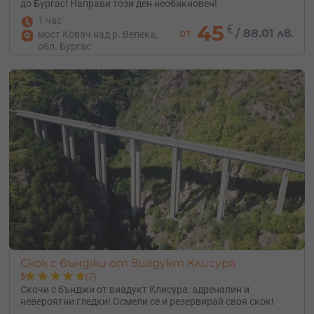
до Бургас! Направи този ден необикновен!
1 час
45
€
от
/
88.01 лв.
мост Ковач над р. Велека,
обл. Бургас
Скок с бънджи от виадукт Клисура
5
(7)
Скочи с бънджи от виадукт Клисура: адреналин и
невероятни гледки! Осмели се и резервирай своя скок!