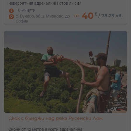
невероятния адреналин! Готов ли си?
10 минути
40
€
от
/
78.23 лв.
с. Буново, общ. Мирково, до
София
Скок с бънджи над река Русенски Лом
Скочи от 42 метра и усети адреналина!