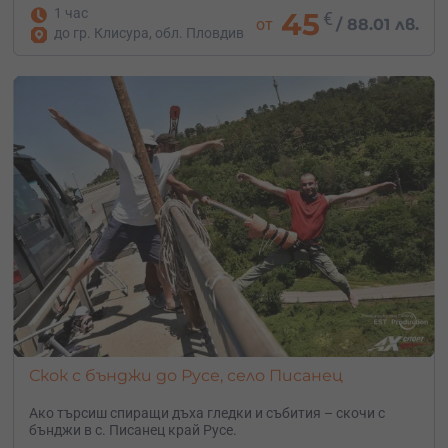
1 час
45
€
от
/
88.01 лв.
до гр. Клисура, обл. Пловдив
Скок с бънджи до Русе, село Писанец
Ако търсиш спиращи дъха гледки и събития – скочи с
бънджи в с. Писанец край Русе.