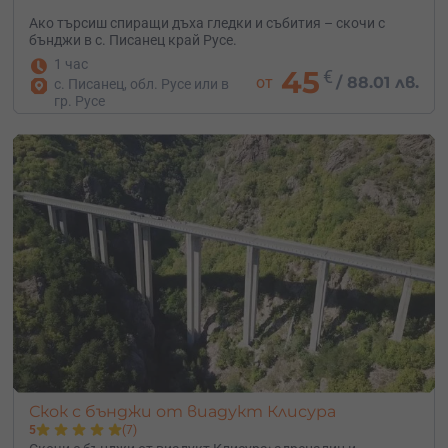
Ако търсиш спиращи дъха гледки и събития – скочи с
бънджи в с. Писанец край Русе.
1 час
45
€
от
/
88.01 лв.
с. Писанец, обл. Русе или в
гр. Русе
Скок с бънджи от виадукт Клисура
5
(7)