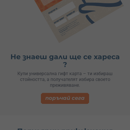
Не знаеш дали ще се хареса
?
Купи универсална гифт карта – ти избираш
стойността, а получателят избира своето
преживяване.
поръчай сега