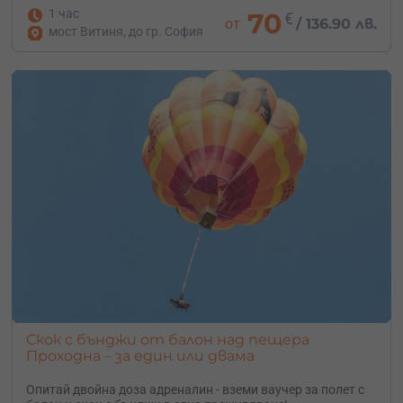
1 час
70
€
от
/
136.90 лв.
мост Витиня, до гр. София
Скок с бънджи от балон над пещера
Проходна – за един или двама
Опитай двойна доза адреналин - вземи ваучер за полет с