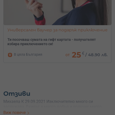
Универсален ваучер за подарък приключение
Ти посочваш сумата на гифт картата - получателят
избира приключението си!
25
€
В цяла България
от
/
48.90 лв.
Отзиви
Михаела К 29.09.2021 Изключително много си
заслужава. Екипът е много добър и получих много
бърза обратна връзка с видеото и снимките на
Виж повече