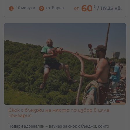
60
€
10 минути
гр. Варна
от
/
117.35 лв.
Скок с бънджи на място по избор в цяла
България
Подари адреналин – ваучер за скок с бънджи, който