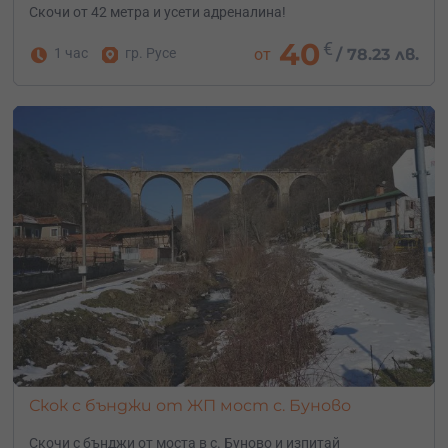
Скочи от 42 метра и усети адреналина!
40
€
1 час
гр. Русе
от
/
78.23 лв.
Скок с бънджи от ЖП мост с. Буново
Скочи с бънджи от моста в с. Буново и изпитай