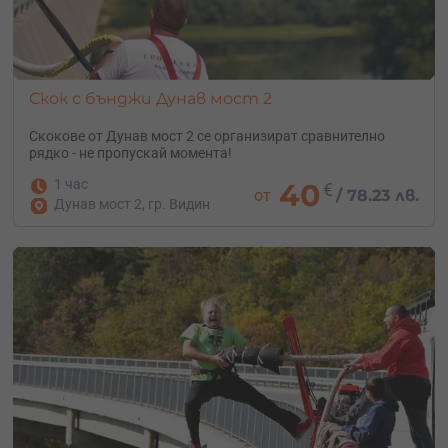
Скок с бънджи Дунав мост 2
Скокове от Дунав мост 2 се организират сравнително
рядко - не пропускай момента!
1 час
40
€
от
/
78.23 лв.
Дунав мост 2, гр. Видин