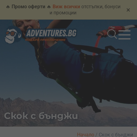
🔥
Промо оферти
🔥
Виж всички
отстъпки, бонуси
×
и промоции
Скок с бънджи
Начало
/
Скок с бънджи