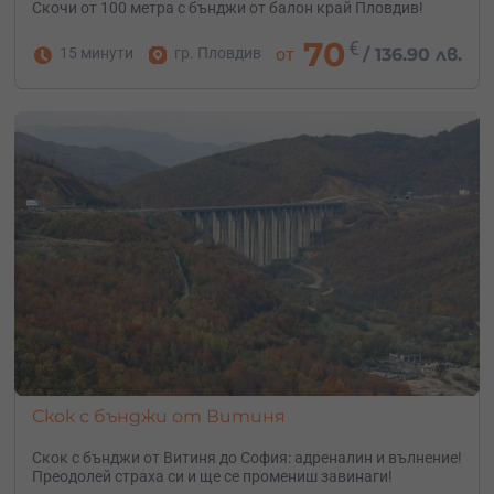
Скочи от 100 метра с бънджи от балон край Пловдив!
70
€
15 минути
гр. Пловдив
от
/
136.90 лв.
Скок с бънджи от Витиня
Скок с бънджи от Витиня до София: адреналин и вълнение!
Преодолей страха си и ще се промениш завинаги!