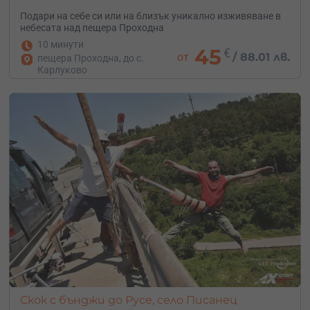
Подари на себе си или на близък уникално изживяване в
небесата над пещера Проходна
10 минути
45
€
от
/
88.01 лв.
пещера Проходна, до с.
Карлуково
Скок с бънджи до Русе, село Писанец