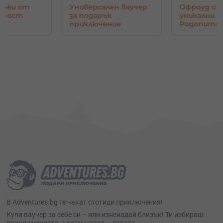
ен ваучер
Офроуд с джип до
Управлени
к
уникални гледки в
самолет н
ние
Родопите - Орлово
авиосимул
око
София
В Adventures.bg те чакат стотици приключения!
Kупи ваучер за себе си – или изненадай близък! Ти избираш
приключението, а получателя – датата.