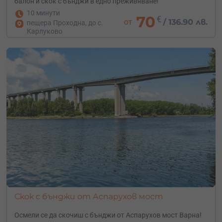
балон и скок с бънджи в едно преживяване!
10 минути
70
€
от
/
136.90 лв.
пещера Проходна, до с.
Карлуково
Скок с бънджи от Аспарухов мост
Осмели се да скочиш с бънджи от Аспарухов мост Варна!