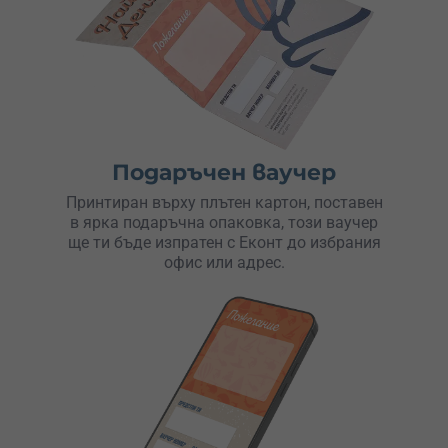
Даяна 01.05.2021 Уникален е скокът от Клисура!
Изключително добро отношение , предразполагат те и
изживяването е незабравимо. Скочих три пъти!
Препоръчвам на всеки.
Мирослав Ананиев 25.07.2020 Страхотни хора! Скока
беше супер, Писанец има уникална гледка!
Препоръчвам Ви на всички! До скоро виждане! Дори и
накрая на деня са усмихнати и бъзиците вървят 🙂
Подаръчен ваучер
Принтиран върху плътен картон, поставен
Виктор Вълков 19.07.2020 Страхотно преживяване и
в ярка подаръчна опаковка, този ваучер
отлични професионалисти. Задължително ще повторя.
ще ти бъде изпратен с Еконт до избрания
Моника Ерменкова 15.07.2019 Здравейте, Тази събота
офис или адрес.
направих първият си скок с бънджи от Проходна. Само
ще кажа…… Неописуемо преживяване! Невероятен
адреналин! Чудесен екип от професионалисти!
ПРЕПОРЪЧВАМ!
Ивон Атанасова 19.06.2019 Искам супер много да
благодаря на екипа за търпението и обясненията,
заслужаваше си, адски яко си изкарах, супер сте!