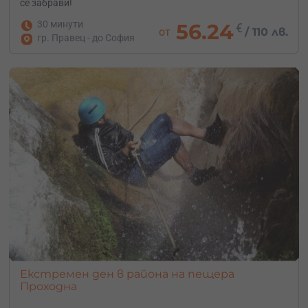
се забрави!
30 минути
56.24
€
от
/
110 лв.
гр. Правец - до София
Екстремен ден в района на пещера
Проходна