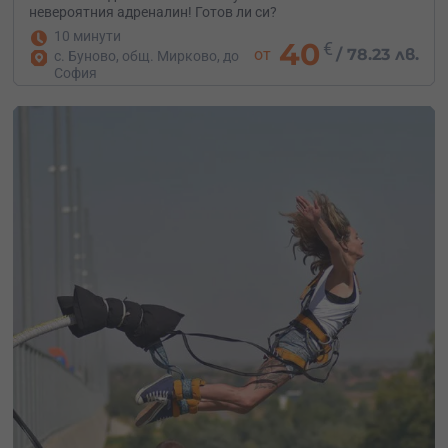
невероятния адреналин! Готов ли си?
10 минути
40
€
от
/
78.23 лв.
с. Буново, общ. Мирково, до
София