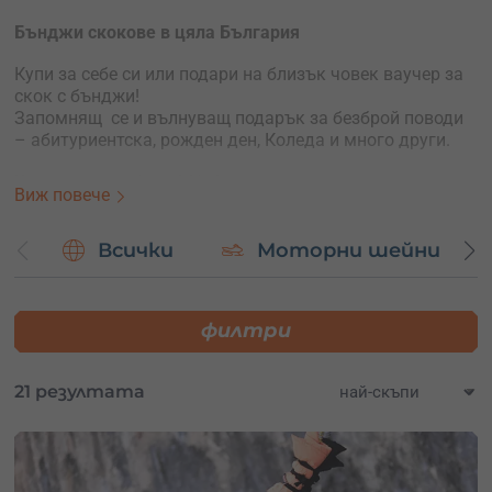
Бънджи скокове в цяла България
Купи за себе си или подари на близък човек ваучер за
скок с бънджи!
Запомнящ се и вълнуващ подарък за безброй поводи
– абитуриентска, рожден ден, Коледа и много други.
Купуваш за себе си
? Избери ваучер, посочи датата и
Виж повече
ела на моста!
Купуваш за подарък
? Избери ваучер с отворена дата и
Всички
Моторни шейни
остави получателя сам да избере датата на своя скок,
като си направи резервация в Adventures.bg.
филтри
Колебаеш се за локацията
? Купи ваучер за локация по
избор и остави получателя сам да избере къде иска да
скочи.
21 резултата
Често задавани въпроси
Може ли да дойда с приятели, които нямат намерение
да скачат?