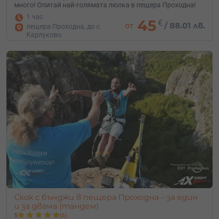
много! Опитай най-голямата люлка в пещера Проходна!
1 час
45
€
от
/
88.01 лв.
пещера Проходна, до с.
Карлуково
Скок с бънджи в пещера Проходна – за един
и за двама (тандем)
5
(6)