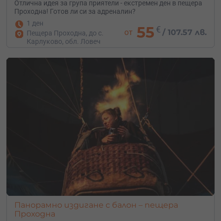
Отлична идея за група приятели - екстремен ден в пещера
Проходна! Готов ли си за адреналин?
1 ден
55
€
от
/
107.57 лв.
Пещера Проходна, до с.
Карлуково, обл. Ловеч
Панорамно издигане с балон – пещера
Проходна