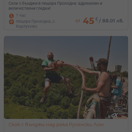
Скок с бънджи в пещера Проходна: адреналин и
величествени гледки!
1 час
45
€
от
/
88.01 лв.
пещера Проходна, с.
Карлуково
Скок с бънджи над река Русенски Лом