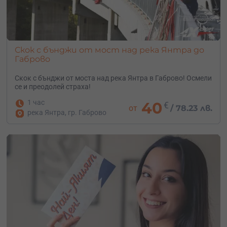
Скок с бънджи от мост над река Янтра до
Габрово
Скок с бънджи от моста над река Янтра в Габрово! Осмели
се и преодолей страха!
1 час
40
€
от
/
78.23 лв.
река Янтра, гр. Габрово