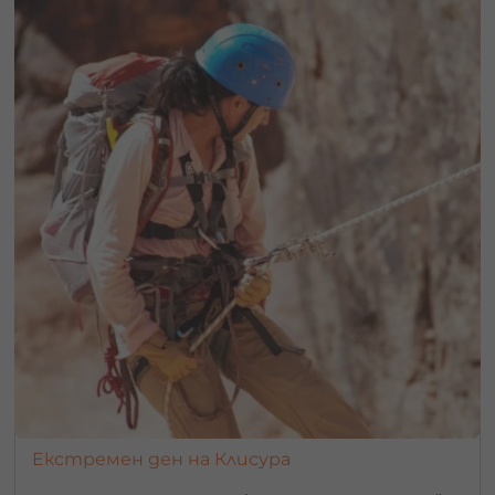
страница ще има посочено място за паркиране.
Преди всеки бънджи скок екипът на Бънджи клуб
повежда подробен инструктаж за безопасност.
Скачащите попълват и подписват декларация, че са
съгласни с инструктажа и са психически и физически
здрави.
Моля, уведомете ни някой от екипа на бънджи клуб,
ако отговаряте на следните описания.
Епилепсия, особено PSE.
Счупени или пукнати кости / изкълчвания
Неврологични заболявания
Протези
Сте бременна
Сърдечни заболявания
Паника/Пристъпи на тревожност
Мускулни травми
Други физически увреждания
Екстремен ден на Клисура
Ако не сте навършили 16 години, се нуждаете от