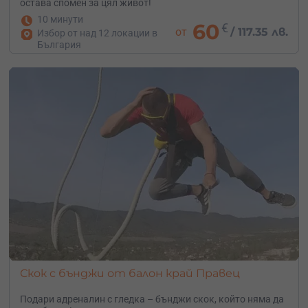
остава спомен за цял живот!
10 минути
60
€
от
/
117.35 лв.
Избор от над 12 локации в
България
Скок с бънджи от балон край Правец
Подари адреналин с гледка – бънджи скок, който няма да