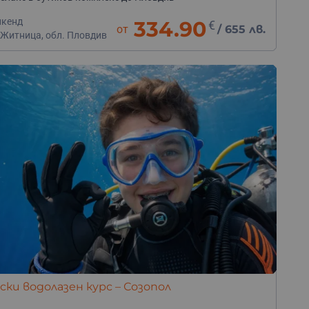
икенд
334.90
€
от
/
655 лв.
 Житница, обл. Пловдив
ки водолазен курс – Созопол