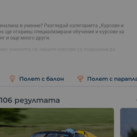
еналина в умение? Разгледай категорията „Курсове и
Тук ще откриеш специализирани обучения и курсове за
нг и още много други.
риш уменията си, нашите курсове са създадени да
нструктори и модерни методики, ще научиш всичко
портове с увереност и безопасност.
Полет с балон
Полет с парапл
 106 резултата