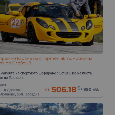
тремно каране на спортен автомобил на
та до Пловдив
 магията на спортното шофиране с Lotus Elise на писта
н до Пловдив!
 ден
506.18
€
от
/
990 лв.
ста Дракон, с.
алояново, обл. Пловдив