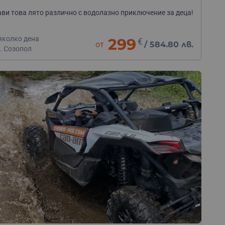
ви това лято различно с водолазно приключение за деца!
яколко дена
299
€
от
/
584.80 лв.
. Созопол