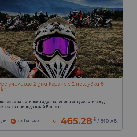
ро училище 2 дни каране с 2 нощувки в
ско
ючение за истински адреналинови ентусиасти сред
оятната природа край Банско!
465.28
€
дни
гр. Банско
от
/
910 лв.