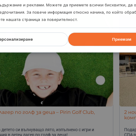
ден, обл. Габрово
ъдържание и реклами. Можете да приемете всички бисквитки, да 
едпочитания. За повече информация относно начина, по който обр
ете нашата страница за поверителност.
ерсонализиране
Приемам
гер по голф за деца – Pirin Golf Club,
2 но
комп
 детето си вълнуващо лято, изпълнено с игри и
Подар
ия в летен лагер по голф за деца!
СПА р