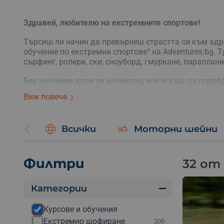
Здравей, любителю на екстремните спортове!
Търсиш ли начин да превърнеш страстта си към адр
обучение по екстремни спортове“ на Adventures.bg. 
сърфинг, ролери, ски, сноуборд, гмуркане, параплани
Без значение дали си начинаещ или искаш да подоб
отговорят на твоите нужди. С помощта на опитни и
Виж повече
необходимо, за да се наслаждаваш на екстремните с
Всички
Моторни шейни
Филтри
32 от
Категории
Курсове и обучения
Екстремно шофиране
200