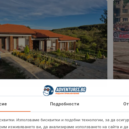
Уро
енски детски лагер Веда-Словена – с.
 обл. Габрово
Усети
сие
Подробности
От
Получ
 детето си лятно приключение сред природа, игри и
ия!
1 
квитки. Използваме бисквитки и подобни технологии, за да осигу
Л
мица
450
€
С
рим изживяването ви, да анализираме използването на сайта и да
от
/
880.12 лв.