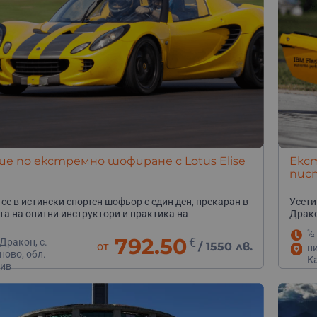
е по екстремно шофиране с Lotus Elise
Екс
пис
се в истински спортен шофьор с един ден, прекаран в
Усети
а на опитни инструктори и практика на
Драко
ална писта.
½
792.50
€
Дракон, с.
от
/
1550 лв.
пи
ново, обл.
К
ив