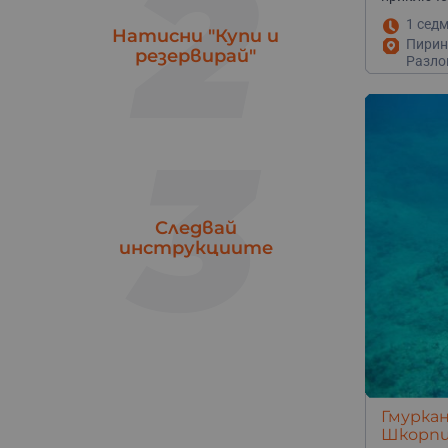
2
Шумен
1
1 сед
Ямбол
Натисни "Купи и
1
Пирин
резервирай"
Разло
3
Следвай
инструкциите
Гмуркан
Шкорпи