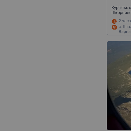
Курс със 
Шкорпил
2 часа
с. Шко
Варна