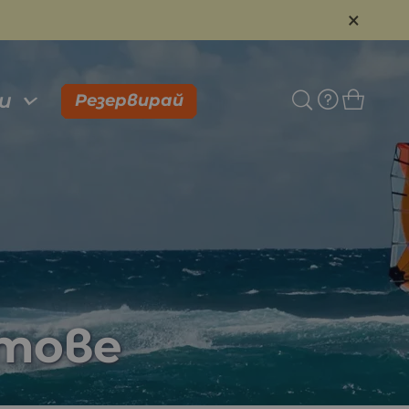
×
и
Резервирай
ртове