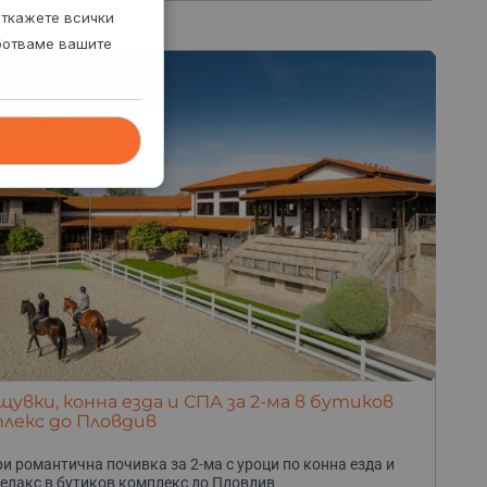
откажете всички
аботваме вашите
щувки, конна езда и СПА за 2-ма в бутиков
лекс до Пловдив
и романтична почивка за 2-ма с уроци по конна езда и
елакс в бутиков комплекс до Пловдив