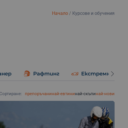
Начало
/
Курсове и обучения
анер
Рафтинг
Екстремно шоф
Сортиране:
препоръчани
най-евтини
най-скъпи
най-нови