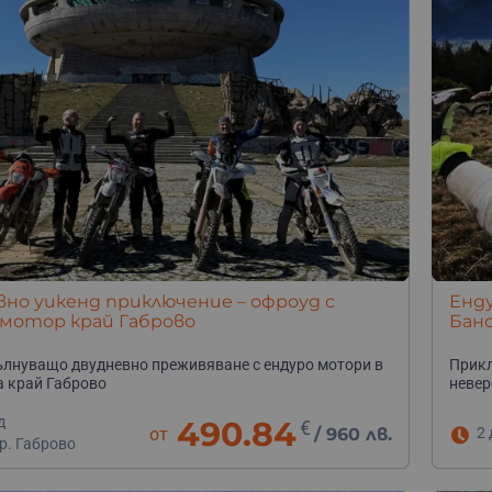
но уикенд приключение – офроуд с
Енду
 мотор край Габрово
Бан
лнуващо двудневно преживяване с ендуро мотори в
Прикл
 край Габрово
невер
д
490.84
€
от
/
960 лв.
2 
р. Габрово