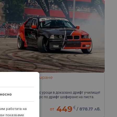
ци по дрифт шофиране
 изкуството на дрифта с уроци в доказано дрифт училище!
носно
и умения и знания с курс по дрифт шофиране на писта.
ден
449
€
рим работата на
от
/
878.17 лв.
етище „Крайници“, до
апарева баня
 ви показваме