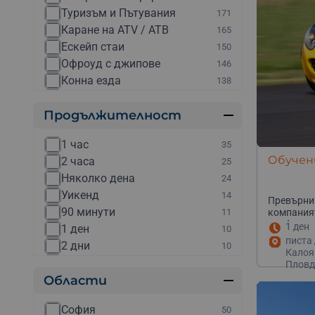
Туризъм и Пътувания
171
Каране на ATV / АТВ
165
Ескейп стаи
150
Офроуд с джипове
146
Конна езда
138
Разходка с яхта
138
Продължителност
Парти на яхта
133
Планински преходи
133
1 час
35
Ветроходни яхти под наем
131
Обучени
2 часа
25
Рафтинг
130
Няколко дена
24
Други
129
Уикенд
14
Каране на мотор
128
Превърни 
90 минути
11
компаният
Каякинг
127
професион
1 ден
1 ден
10
Електрически мотори
126
писта 
2 дни
10
Каране на бъги
126
Калоя
30 минути
10
Пловд
Скок с бънджи
126
Области
½ ден
9
Уроци по конна езда
126
4 часа
9
Полет с балон
124
София
50
3 часа
7