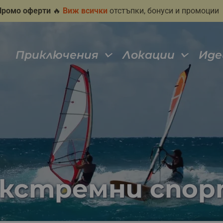
Промо оферти
🔥
Виж всички
отстъпки, бонуси и промоции
Приключения
Локации
Иде
екстремни спо