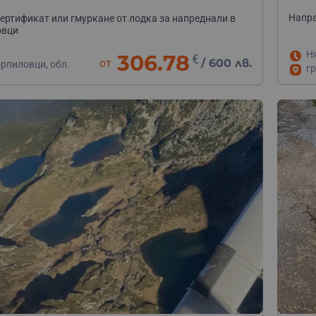
Напра
сертификат или гмуркане от лодка за напреднали в
овци
Н
306.78
€
от
/
600 лв.
рпиловци, обл.
гр