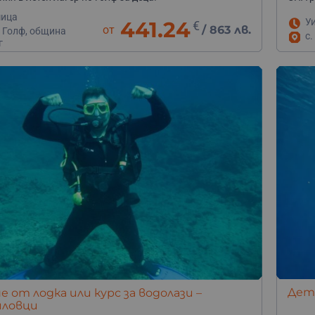
мица
У
441.24
€
от
/
863 лв.
 Голф, община
с.
г
Детс
е от лодка или курс за водолази –
ловци