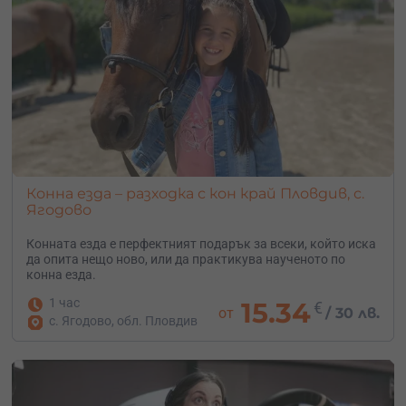
Конна езда – разходка с кон край Пловдив, с.
Ягодово
Конната езда е перфектният подарък за всеки, който иска
да опита нещо ново, или да практикува наученото по
конна езда.
1 час
15.34
€
от
/
30 лв.
с. Ягодово, обл. Пловдив