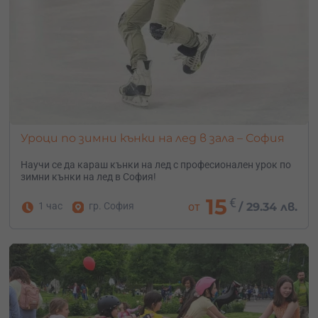
Уроци по зимни кънки на лед в зала – София
Научи се да караш кънки на лед с професионален урок по
зимни кънки на лед в София!
15
€
1 час
гр. София
от
/
29.34 лв.