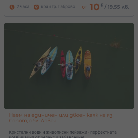
10
€
2 часа
край гр. Габрово
от
/
19.55 лв.
Наем на единичен или двоен каяк на яз.
Сопот, обл. Ловеч
Кристални води и живописни пейзажи - перфектната
комбинация от релакс и забавление!