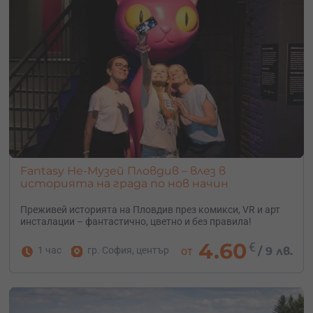
Fantasy Не-Музей Пловдив – влез в
историята на града по нов начин
Преживей историята на Пловдив през комикси, VR и арт
инсталации – фантастично, цветно и без правила!
4.60
€
1 час
гр. София, център
от
/
9 лв.