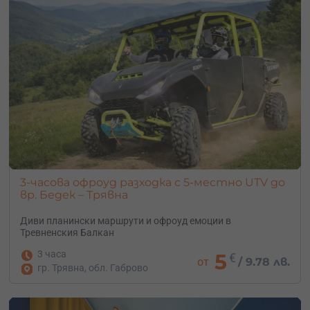
3-часова офроуд разходка с 5-местно UTV до
вр. Бедек – Трявна
Диви планински маршрути и офроуд емоции в
Тревненския Балкан
3 часа
5
€
от
/
9.78 лв.
гр. Трявна, обл. Габрово