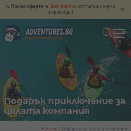
🔥
Промо оферти
🔥
Виж всички
отстъпки, бонуси
×
и промоции
Подарък приключение за
цялата компания
Начало
/
Подарък за цялата компания