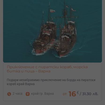
Приключение с пиратски кораб, морска
битка и пица – Варна
Подари незабравимо приключение на борда на пиратски
кораб край Варна
16
€
2 часа
край гр. Варна
от
/
31.30 лв.