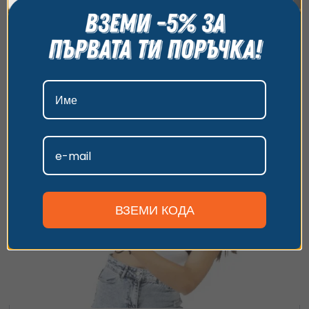
Пампорово
всички бисквитки, да откажете всички или да
изберете предпочитания. За повече информация
Открий магията на Родопите от най-вълнуващата люлка -
относно начина, по който обработваме вашите
12 м. височина
данни, моля, посетете нашата страница за
5 минути
12.78
€
от
/
25 лв.
поверителност.
с. Стойките - до Смолян
Приемам
Персонализиране
ВЗЕМИ КОДА