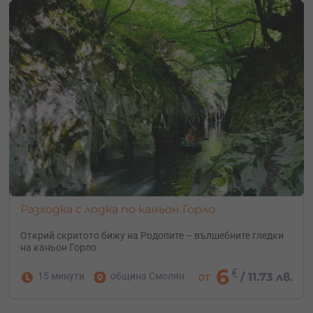
Разходка с лодка по каньон Горло
Открий скритото бижу на Родопите – вълшебните гледки
на каньон Горло
6
€
15 минути
община Смолян
от
/
11.73 лв.