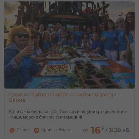
Гръцко парти на море с ритми и залези –
Варна
Качи се на борда на „Св. Тома“и си подари гръцко парти с
танци, морски бриз и летни емоции!
16
€
2 часа
Край гр. Варна
от
/
31.30 лв.