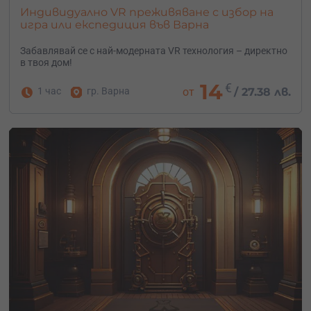
Индивидуално VR преживяване с избор на
игра или експедиция във Варна
Забавлявай се с най-модерната VR технология – директно
в твоя дом!
14
€
1 час
гр. Варна
от
/
27.38 лв.