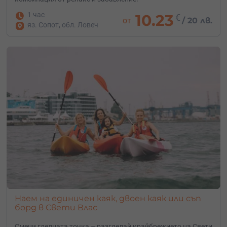
1 час
10.23
€
от
/
20 лв.
яз. Сопот, обл. Ловеч
Наем на единичен каяк, двоен каяк или съп
борд в Свети Влас
Смени гледната точка – разгледай крайбрежието на Свети