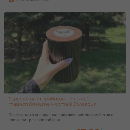
Търсене на съкровища – опознай
тайнствените места в България
Перфектното целодневно приключение за семейства и
приятели - резервирай сега!