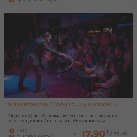
Магически бар в София с шоу и коктейли
Подари (си) незабравима вечер в света на фокусите и
илюзиите, с коктейл в ръка и любима компания!
1 час
17.90
€
от
/
35 лв.
гр. София, център