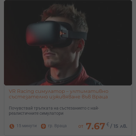
VR Racing симулатор – ултимативно
състезателно изживяване във Враца
Почувствай тръпката на състезанието с най-
реалистичните симулатори
7.67
€
15 минути
гр. Враца
от
/
15 лв.