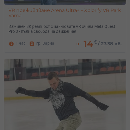
VR преживяване Arena Ultra+ – Xplorify VR Park
Varna
Изживей 8K реалност с най-новите VR очила Meta Quest
Pro 3 - пълна свобода на движение!
14
€
1 час
гр. Варна
от
/
27.38 лв.