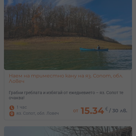
Наем на триместно кану на яз. Сопот, обл.
Ловеч
Грабни греблата и избягай от ежедневието – яз. Сопот те
очаква!
1 час
15.34
€
от
/
30 лв.
яз. Сопот, обл. Ловеч