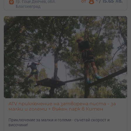
8
от
/
15.65 лв.
гр. Гоце Делчев, обл.
Благоевград
ATV приключение на затворена писта – за
малки и големи + въжен парк в Китен
Приключение за малки и големи - съчетай скорост и
височини!