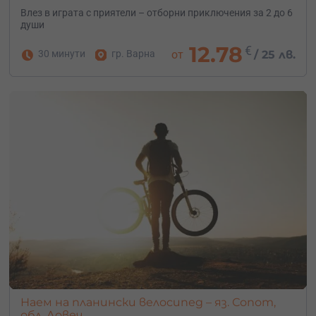
Влез в играта с приятели – отборни приключения за 2 до 6
души
12.78
€
30 минути
гр. Варна
от
/
25 лв.
Наем на планински велосипед – яз. Сопот,
обл. Ловеч