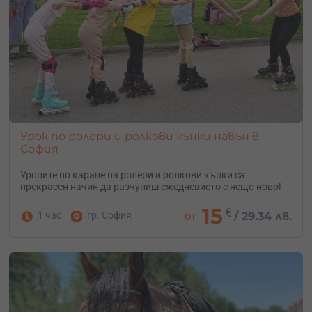
Урок по ролери и ролкови кънки навън в
София
Уроците по каране на ролери и ролкови кънки са
прекрасен начин да разчупиш ежедневието с нещо ново!
15
€
1 час
гр. София
от
/
29.34 лв.