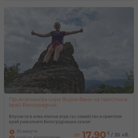
Приключенска игра Възкачване на престола
край Белоградчик
Впусни се в нова епична игра със семейство и приятели
край уникалните Белоградчишки скали!
90 минути
17.90
€
от
/
35 лв.
край гр. Белоградчик