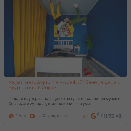
Музей на илюзиите – преживяване за деца и
възрастни в София
Подари ваучер за посещение на един по-различен музей в
София, стимулиращ въображението и ума
6
€
1 час
гр. София, център
от
/
11.73 лв.