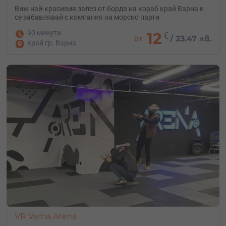
Виж най-красивия залез от борда на кораб край Варна и
се забавлявай с компания на морско парти
90 минути
12
€
от
/
23.47 лв.
край гр. Варна
VR Varna Arena