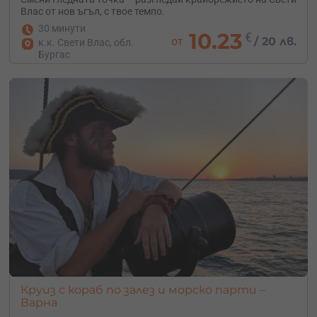
Влас от нов ъгъл, с твое темпо.
30 минути
10.23
€
от
/
20 лв.
к.к. Свети Влас, обл.
Бургас
Круиз с кораб по залез и морско парти –
Варна