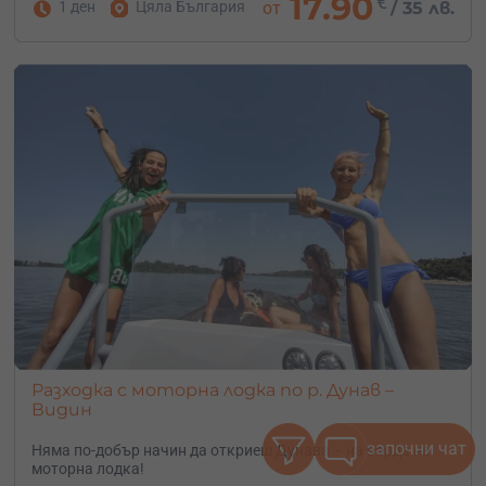
17.90
€
1 ден
Цяла България
от
/
35 лв.
Разходка с моторна лодка по р. Дунав –
Видин
започни чат
Няма по-добър начин да откриеш Дунава – на борда на
моторна лодка!