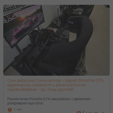
Сим рейсинг симулатор – карай Porsche GT4,
адреналин, скорост и реалистично
преживяване – гр. Гоце Делчев
Реалистичен Porsche GT4 сим рейсинг с движение –
резервирай още сега!
1 час
€