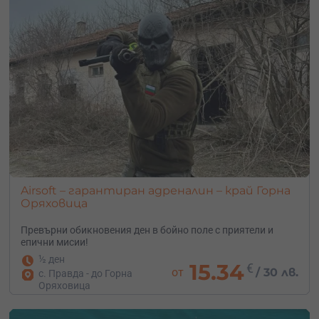
Airsoft – гарантиран адреналин – край Горна
Оряховица
Превърни обикновения ден в бойно поле с приятели и
епични мисии!
½ ден
15.34
€
от
/
30 лв.
с. Правда - до Горна
Оряховица