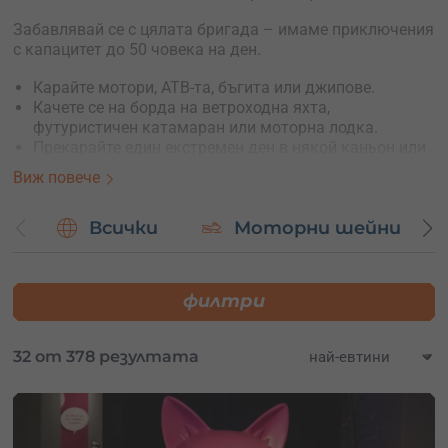
Забавлявай се с цялата бригада – имаме приключения
с капацитет до 50 човека на ден.
Карайте мотори, АТВ-та, бъгита или джипове.
Качете се на борда на ветроходна яхта,
футуристичен катамаран или моторна лодка.
Прекарайте един екстремен ден в някой каньон или
на виа ферата.
Виж повече
Спуснете се с рафтинг или каяк по Искър, Арда, Тара
или плувайте спокойно в някой язовир.
Всички
Моторни шейни
Уникалното в случая е, че ще бъдете заедно. А за
повечето приключения предлагаме и индивидуална
организация на приключения само за вашата
филтри
компания.
32 от 378 резултата