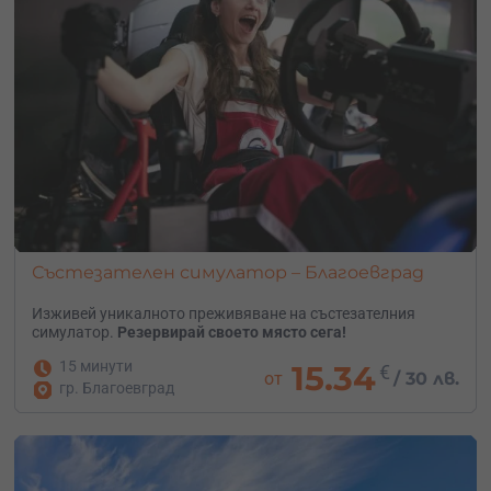
Състезателен симулатор – Благоевград
Изживей уникалното преживяване на състезателния
симулатор.
Резервирай своето място сега!
15 минути
15.34
€
от
/
30 лв.
гр. Благоевград