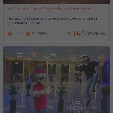
VR Ескейп Стаи в Xplorify VR Park Varna
Перфектно за приятели, семейства и колеги, готови за
предизвикателство
14
€
1 час
гр. Варна
от
/
27.38 лв.