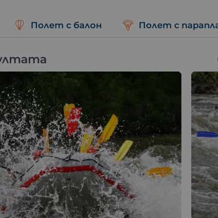
ителности
Полет с балон
Полет с парапл
близък уникално преживяване в Кресненското дефиле.
и в света на незабравимите емоции!
зултата