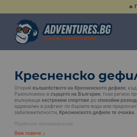
🔥
Кресненско дефи
Открий
вълшебството на Кресненското дефиле
, къ
Разположено в
сърцето на България
, този регион 
вълнуващи
екстремни спортове
до
спокойни разход
адреналин в рафтинг по бързите води или предпочи
забележителности,
Кресненското дефиле те очаква
.
Подбрани преживявания:
Виж повече
Вълнуващ рафтинг и каякинг