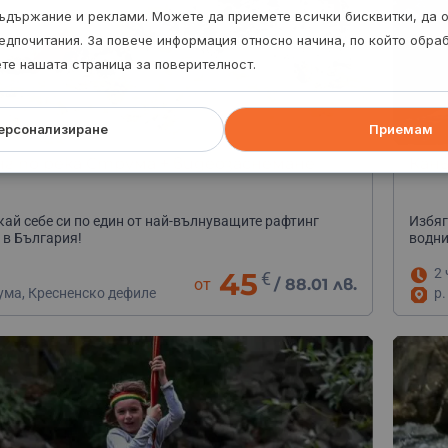
ъдържание и реклами. Можете да приемете всички бисквитки, да 
едпочитания. За повече информация относно начина, по който обр
ете нашата страница за поверителност.
ерсонализиране
Приемам
г по река Струма + видеозаснемане
Кань
ай себе си по един от най-вълнуващите рафтинг
Избяг
в България!
водни
2 
45
€
от
/
88.01 лв.
ума, Кресненско дефиле
р.