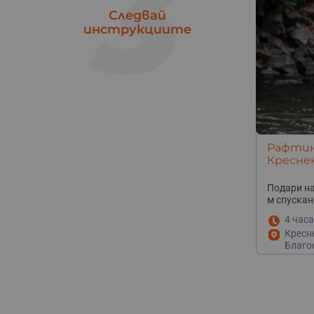
3
Следвай
инструкциите
Рафтинг
Кресне
Подари на
м спускан
4 часа
Кресне
Благо