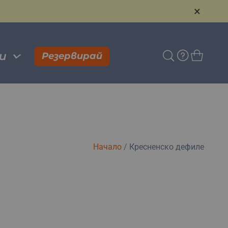
×
и
Резервирай
Начало
/
Кресненско дефиле