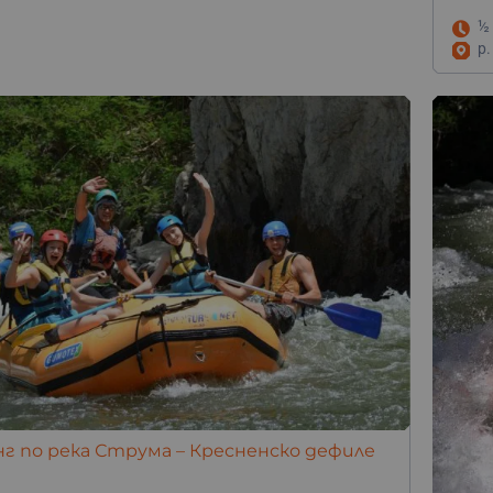
½
р.
г по река Струма – Кресненско дефиле