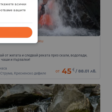
откажете всички
аботваме вашите
онинг по река Влахи
ай от жегата и следвай реката през скали, водопади,
 чаши и пързалки!
часа
45
€
от
/
88.01 лв.
 Струма, Кресненско дефиле