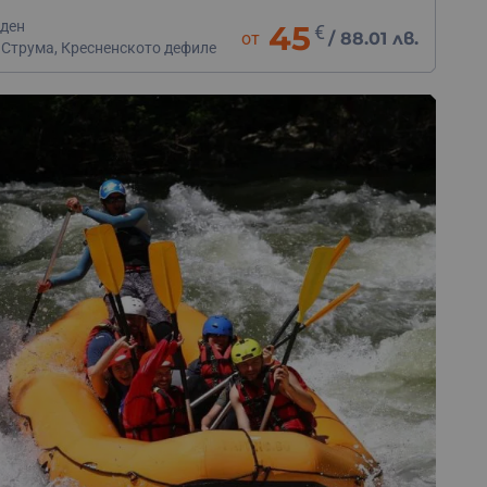
 ден
45
€
от
/
88.01 лв.
 Струма, Кресненското дефиле