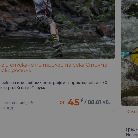
 и спускане по тролей на река Струма,
нско дефиле
 себе си или любим човек рафтинг приключение + 80
е с тролей на р. Струма
45
€
от
/
88.01 лв.
нско дефиле, обл.
евград
Каяк
Греби
Невер