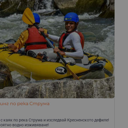
инг по река Струма
 с каяк по река Струма и изследвай Кресненското дефиле!
оятно водно изживяване!