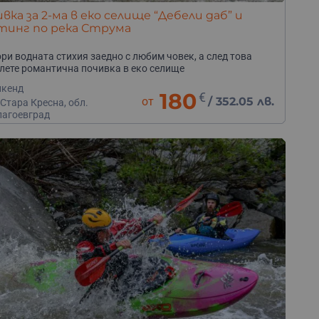
вка за 2-ма в еко селище “Дебели даб” и
тинг по река Струма
ри водната стихия заедно с любим човек, а след това
лете романтична почивка в еко селище
икенд
180
€
от
/
352.05 лв.
 Стара Кресна, обл.
лагоевград