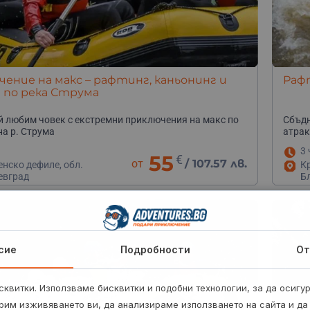
ение на макс – рафтинг, каньонинг и
Раф
 по река Струма
 любим човек с екстремни приключения на макс по
Сбъдн
на р. Струма
атрак
3 
55
€
от
/
107.57 лв.
нско дефиле, обл.
Кр
евград
Б
сие
Подробности
От
квитки. Използваме бисквитки и подобни технологии, за да осигу
рим изживяването ви, да анализираме използването на сайта и да