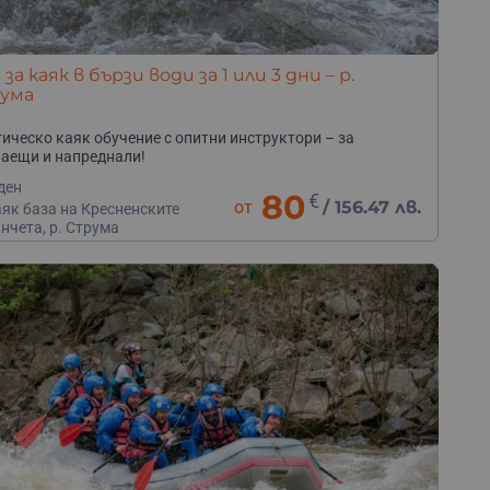
 за каяк в бързи води за 1 или 3 дни – р.
ума
ическо каяк обучение с опитни инструктори – за
аещи и напреднали!
ден
80
€
от
/
156.47 лв.
як база на Кресненските
нчета, р. Струма