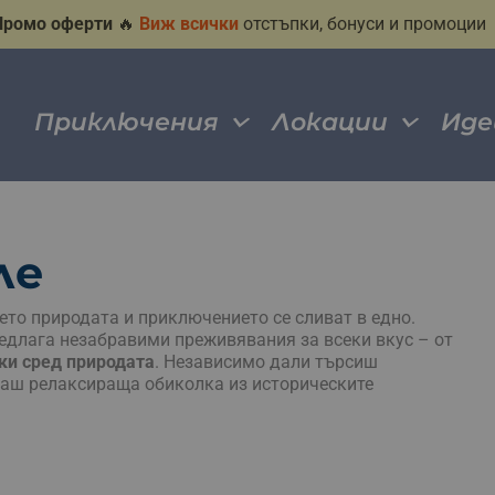
Промо оферти
🔥
Виж всички
отстъпки, бонуси и промоции
Приключения
Локации
Иде
ле
дето природата и приключението се сливат в едно.
предлага незабравими преживявания за всеки вкус – от
ки сред природата
. Независимо дали търсиш
таш релаксираща обиколка из историческите