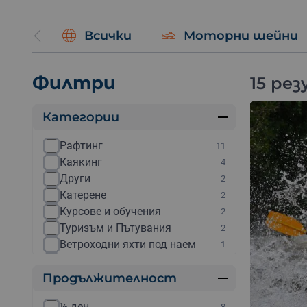
Пешеходни и велосипедни турове сред природата
Разглеждане на исторически и културни забележ
Всички
Моторни шейни
Не пропускай шанса да подариш на себе си или на 
Избери своя ваучер за приключение сега
и се потоп
Филтри
15 ре
Категории
Рафтинг
11
Каякинг
4
Други
2
Катерене
2
Курсове и обучения
2
Туризъм и Пътувания
2
Ветроходни яхти под наем
1
Гмуркане с акваланг
1
Продължителност
Джетове
1
Дрифт шофиране
1
½ ден
8