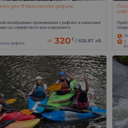
мен ден в Кресненско дефиле
Почи
раф
ай незабравимо преживяване с рафтинг и каньонинг
Пребо
ия със семейството или компанията
споде
У
320
€
от
/
625.87 лв.
с.
енско дефиле
Б