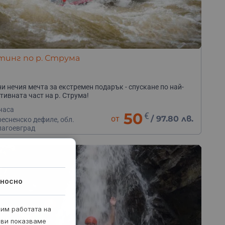
тинг по р. Струма
и нечия мечта за екстремен подарък - спускане по най-
тивната част на р. Струма!
часа
50
€
от
/
97.80 лв.
есненско дефиле, обл.
лагоевград
носно
рим работата на
 ви показваме