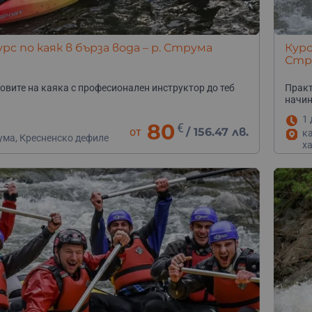
урс по каяк в бърза вода – р. Струма
Курс
Стр
овите на каяка с професионален инструктор до теб
Практ
начин
1 
80
€
от
/
156.47 лв.
ка
ума, Кресненско дефиле
ха