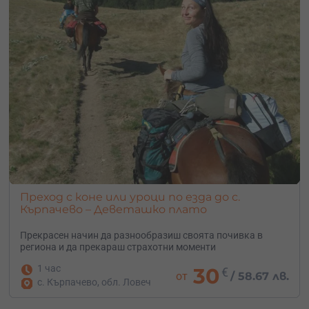
Преход с коне или уроци по езда до с.
Кърпачево – Деветашко плато
Прекрасен начин да разнообразиш своята почивка в
региона и да прекараш страхотни моменти
1 час
30
€
от
/
58.67 лв.
с. Кърпачево, обл. Ловеч