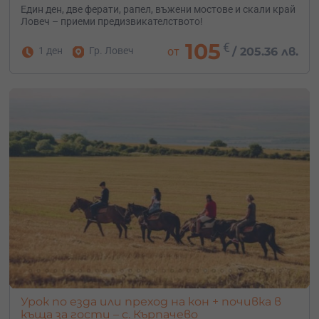
Един ден, две ферати, рапел, въжени мостове и скали край
Ловеч – приеми предизвикателството!
105
€
1 ден
Гр. Ловеч
от
/
205.36 лв.
Урок по езда или преход на кон + почивка в
къща за гости – с. Кърпачево