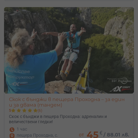
Скок с бънджи в пещера Проходна – за един
и за двама (тандем)
5
(6)
Скок с бънджи в пещера Проходна: адреналин и
величествени гледки!
1 час
45
€
от
/
88.01 лв.
пещера Проходна, с.