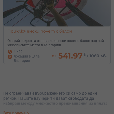
Приключенски полет с балон
Открий радостта от приключенски полет с балон над най-
живописните места в България!
1 час
541.97
€
от
/
1060 лв.
локации в цяла
България
Не ограничавай въображението си само до един
регион. Нашите ваучери ти дават
свободата да
избираш между множество преживявания из цялата
страна
. Независимо дали търсиш адреналин,
Виж повече
спокойствие или нещо съвсем различно, можеш да