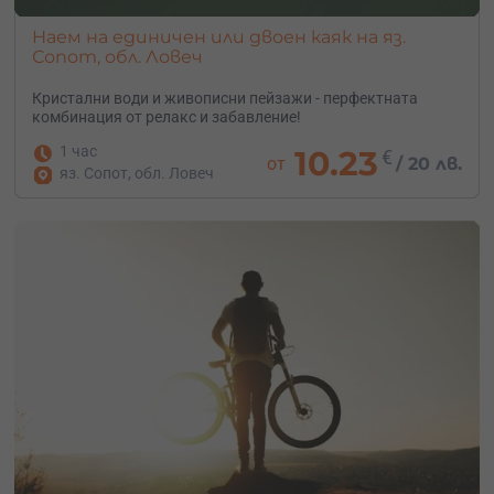
Наем на единичен или двоен каяк на яз.
Сопот, обл. Ловеч
Кристални води и живописни пейзажи - перфектната
комбинация от релакс и забавление!
1 час
10.23
€
от
/
20 лв.
яз. Сопот, обл. Ловеч