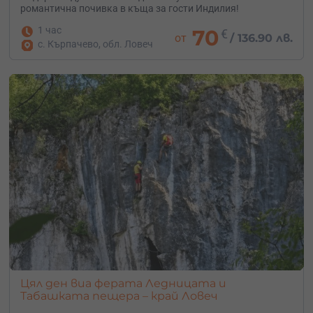
романтична почивка в къща за гости Индилия!
1 час
70
€
от
/
136.90 лв.
с. Кърпачево, обл. Ловеч
Цял ден виа ферата Ледницата и
Табашката пещера – край Ловеч