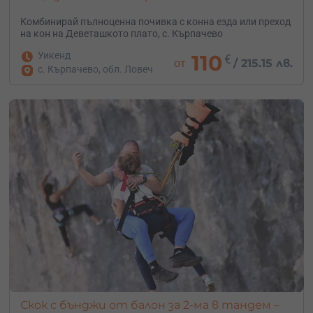
Комбинирай пълноценна почивка с конна езда или преход
на кон на Деветашкото плато, с. Кърпачево
Уикенд
110
€
от
/
215.15 лв.
с. Кърпачево, обл. Ловеч
Скок с бънджи от балон за 2-ма в тандем –