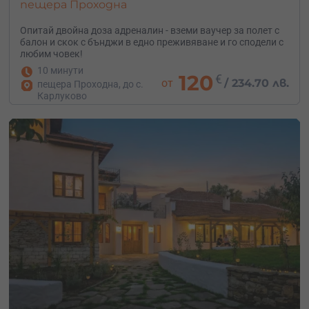
пещера Проходна
Опитай двойна доза адреналин - вземи ваучер за полет с
балон и скок с бънджи в едно преживяване и го сподели с
любим човек!
10 минути
120
€
от
/
234.70 лв.
пещера Проходна, до с.
Карлуково