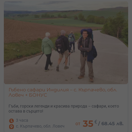
Гъбено сафари Индилия – с. Кърпачево, обл.
Ловеч + БОНУС
Гъби, горски легенди и красива природа – сафари, което
остава в сърцето!
3 часа
35
€
от
/
68.45 лв.
с. Кърпачево, обл. Ловеч