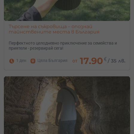
Търсене на съкровища – опознай
тайнствените места в България
Перфектното целодневно приключение за семейства и
приятели - резервирай сега!
17.90
€
1 ден
Цяла България
от
/
35 лв.