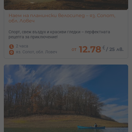
Наем на планински велосипед – яз. Сопот,
обл. Ловеч
Спорт, свеж въздух и красиви гледки – перфектната
рецепта за приключение!
2 часа
12.78
€
от
/
25 лв.
яз. Сопот, обл. Ловеч