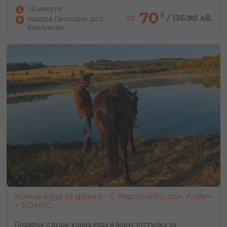
10 минути
70
€
от
/
136.90 лв.
пещера Проходна, до с.
Карлуково
Конна езда за двама – с. Кърпачево, обл. Ловеч
+ БОНУС
Подарък с душа: конна езда и бонус отстъпка за