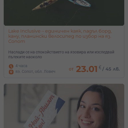
Lake Inclusive – единичен каяк, падъл борд,
кану, планински велосипед по избор на яз.
Сопот
Наслади се на спокойствието на язовира или изследвай
пътеките наоколо
4 часа
23.01
€
от
/
45 лв.
яз. Сопот, обл. Ловеч