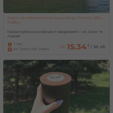
Наем на триместно кану на яз. Сопот, обл.
Ловеч
Грабни греблата и избягай от ежедневието – яз. Сопот те
очаква!
1 час
15.34
€
от
/
30 лв.
яз. Сопот, обл. Ловеч