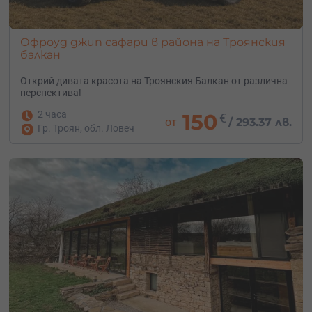
Офроуд джип сафари в района на Троянския
балкан
Открий дивата красота на Троянския Балкан от различна
перспектива!
2 часа
150
€
от
/
293.37 лв.
Гр. Троян, обл. Ловеч