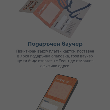
Подаръчен ваучер
Принтиран върху плътен картон, поставен
в ярка подаръчна опаковка, този ваучер
ще ти бъде изпратен с Еконт до избрания
офис или адрес.