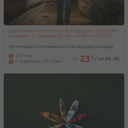
Адреналин на тъмно: Експедиция „Футьова
пещера“- с. Кърпачево, обл. Ловеч + БОНУС
Чуй легендата и усети мистиката на Футьовата пещера.
2:30 часа
23
€
от
/
44.98 лв.
с. Кърпачево, обл. Ловеч