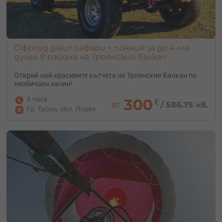
Офроуд джип сафари + пикник за до 4-ма
души в района на Троянския балкан
Открий най-красивите кътчета на Троянския Балкан по
необичаен начин!
4 часа
300
€
от
/
586.75 лв.
Гр. Троян, обл. Ловеч