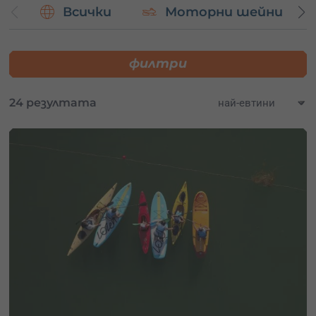
Всички
Моторни шейни
Изпитай адреналина със
скок с бънджи или пандюл
.
Полети над облаците с балон
и се наслади на
зашеметяващи гледки.
филтри
Сподели моменти на спокойствие с
урок по езда или
преход на кон.
Изживей
екстремни моменти в пещера Проходна
.
24 резултата
Не чакай повече! Избери своето приключение в Ловеч
или подари универсален ваучер, който отваря вратите
към
безброй преживявания из цялата страна.