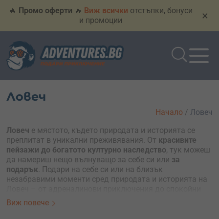
🔥
Промо оферти
🔥
Виж всички
отстъпки, бонуси
×
и промоции
Ловеч
Начало
/
Ловеч
Ловеч
е мястото, където природата и историята се
преплитат в уникални преживявания. От
красивите
пейзажи до богатото културно наследство
, тук можеш
да намериш нещо вълнуващо за себе си или
за
подарък
. Подари на себе си или на близък
незабравими моменти сред природата и историята на
Ловеч – от адреналинови приключения до спокойни
релаксиращи разходки.
Виж повече
Подбрани предложения: