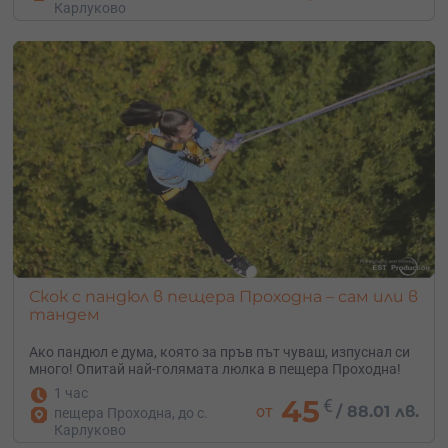
Карлуково
Скок с пандюл в пещера Проходна – сам или в
тандем
Ако пандюл е дума, която за пръв път чуваш, изпуснал си
много! Опитай най-голямата люлка в пещера Проходна!
1 час
45
€
от
/
88.01 лв.
пещера Проходна, до с.
Карлуково