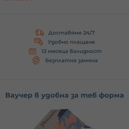
оставиш избора в ръцете на получателя.
Универсалният ваучер
е идеалният начин да подариш
възможност за избор и незабравими моменти.
Доставяме 24/7
Удобно плащане
12 месеца валидност
Безплатна замяна
Ваучер в удобна за теб форма