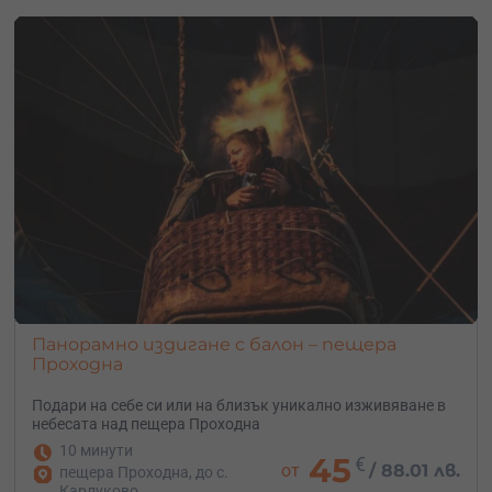
Панорамно издигане с балон – пещера
Проходна
Подари на себе си или на близък уникално изживяване в
небесата над пещера Проходна
10 минути
45
€
от
/
88.01 лв.
пещера Проходна, до с.
Карлуково