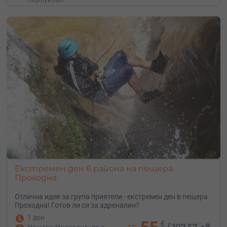
Екстремен ден в района на пещера
Проходна
Отлична идея за група приятели - екстремен ден в пещера
Проходна! Готов ли си за адреналин?
1 ден
55
€
от
/
107.57 лв.