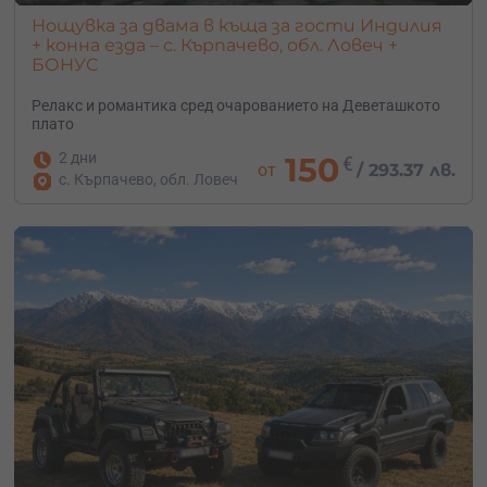
Нощувка за двама в къща за гости Индилия
+ конна езда – с. Кърпачево, обл. Ловеч +
БОНУС
Релакс и романтика сред очарованието на Деветашкото
плато
2 дни
150
€
от
/
293.37 лв.
с. Кърпачево, обл. Ловеч