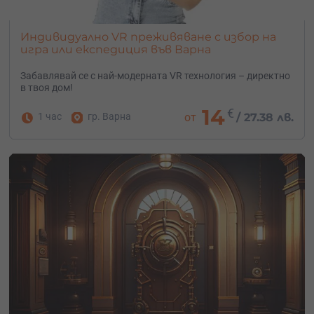
Индивидуално VR преживяване с избор на
игра или експедиция във Варна
Забавлявай се с най-модерната VR технология – директно
в твоя дом!
14
€
1 час
гр. Варна
от
/
27.38 лв.