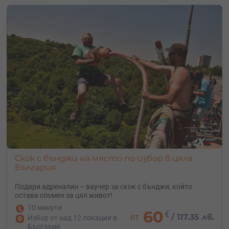
Скок с бънджи на място по избор в цяла
България
Подари адреналин – ваучер за скок с бънджи, който
остава спомен за цял живот!
10 минути
60
€
от
/
117.35 лв.
Избор от над 12 локации в
България