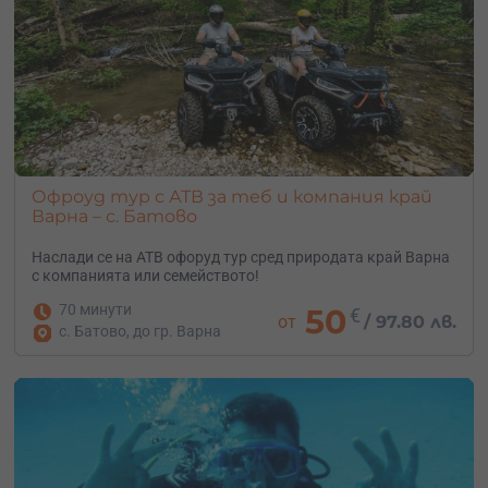
Офроуд тур с АТВ за теб и компания край
Варна – с. Батово
Наслади се на АТВ офоруд тур сред природата край Варна
с компанията или семейството!
70 минути
50
€
от
/
97.80 лв.
с. Батово, до гр. Варна