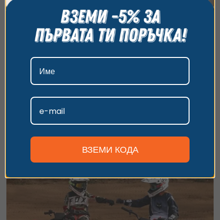
всички бисквитки, да откажете всички или да
изберете предпочитания. За повече информация
относно начина, по който обработваме вашите
данни, моля, посетете нашата страница за
поверителност.
Детско офроуд изживяване с АТВ – Варна
Приемам
Офроуд забавление за деца – 30 минути истинско каране!
Персонализиране
30 минути
30.17
€
от
/
59 лв.
Край Варна
ВЗЕМИ КОДА