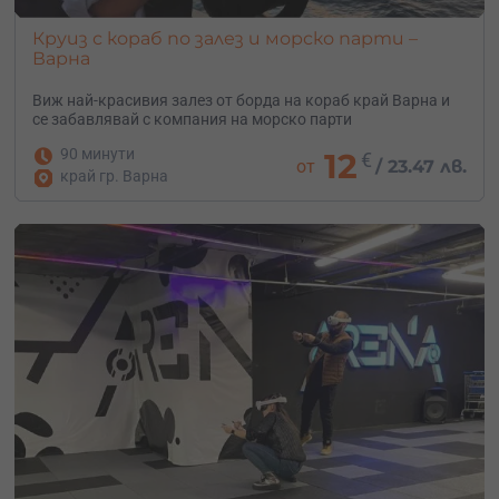
Круиз с кораб по залез и морско парти –
Варна
Виж най-красивия залез от борда на кораб край Варна и
се забавлявай с компания на морско парти
90 минути
12
€
от
/
23.47 лв.
край гр. Варна