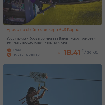
Уроци по скейт и ролери във Варна
Уроци по скейтборд и ролери във Варна! Усвои трикове и
техники с професионални инструктори!
1 час
18.41
€
от
/
36 лв.
гр. Варна, център