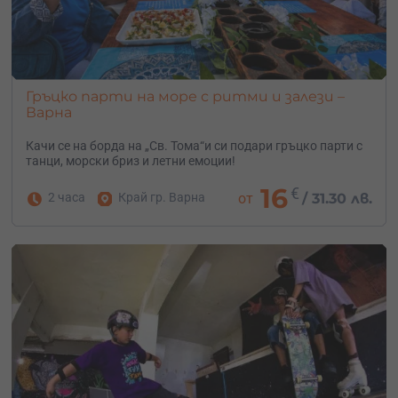
Гръцко парти на море с ритми и залези –
Варна
Качи се на борда на „Св. Тома“и си подари гръцко парти с
танци, морски бриз и летни емоции!
16
€
2 часа
Край гр. Варна
от
/
31.30 лв.