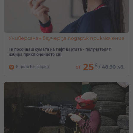
Универсален ваучер за подарък приключение
Ти посочваш сумата на гифт картата - получателят
избира приключението си!
25
€
В цяла България
от
/
48.90 лв.