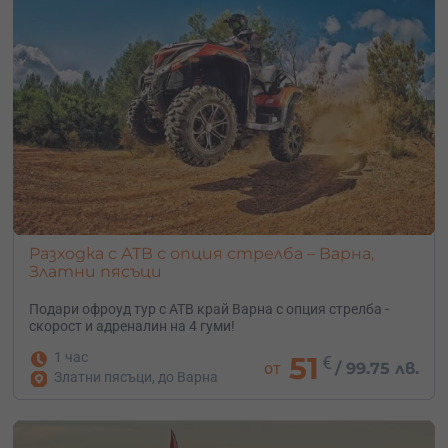
Разходка с АТВ с опция стрелба – Варна,
Златни пясъци
Подари офроуд тур с АТВ край Варна с опция стрелба -
скорост и адреналин на 4 гуми!
1 час
51
€
от
/
99.75 лв.
Златни пясъци, до Варна