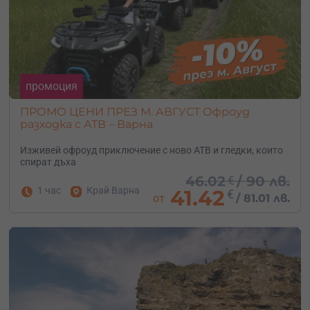
промоция
ПРОМО ЦЕНИ ПРЕЗ М. АВГУСТ Офроуд
разходка с АТВ – Варна
Изживей офроуд приключение с ново АТВ и гледки, които
спират дъха
46.02
€
/
90 лв.
1 час
Край Варна
41.42
€
от
/
81.01 лв.