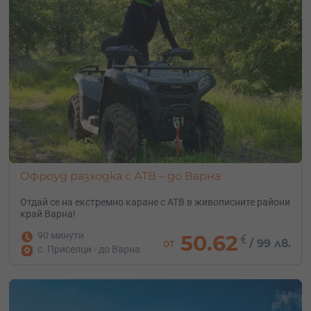
Офроуд разходка с АТВ – до Варна
Отдай се на екстремно каране с АТВ в живописните райони
край Варна!
90 минути
50.62
€
от
/
99 лв.
с. Приселци - до Варна