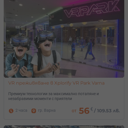
VR преживяване в Xplorify VR Park Varna
Премиум технологии за максимално потапяне и
незабравими моменти с приятели
56
€
2 часа
гр. Варна
от
/
109.53 лв.