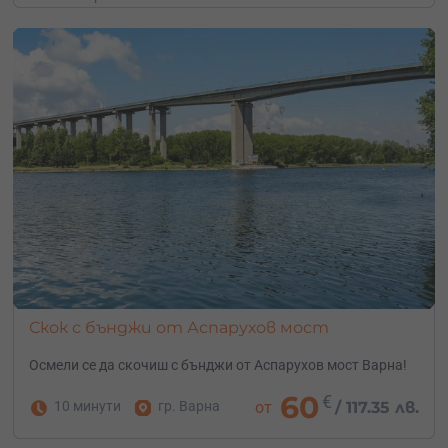
Скок с бънджи от Аспарухов мост
Осмели се да скочиш с бънджи от Аспарухов мост Варна!
60
€
10 минути
гр. Варна
от
/
117.35 лв.