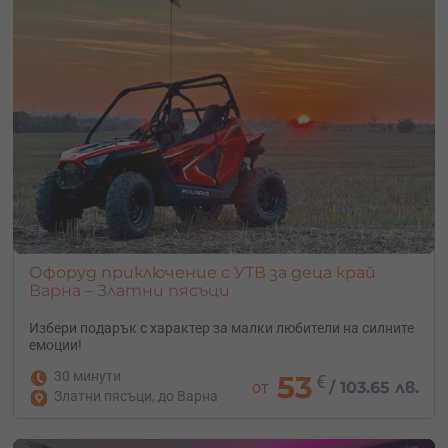
Офоруд приключение с УТВ за деца край
Варна – Златни пясъци
Избери подарък с характер за малки любители на силните
емоции!
30 минути
53
€
от
/
103.65 лв.
Златни пясъци, до Варна