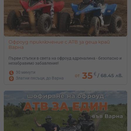
Офроуд приключение с АТВ за деца край
Варна
Първи стъпки в света на офроуд адреналина - безопасно и
незабравимо забавление!
30 минути
35
€
от
/
68.45 лв.
Златни пясъци, до Варна