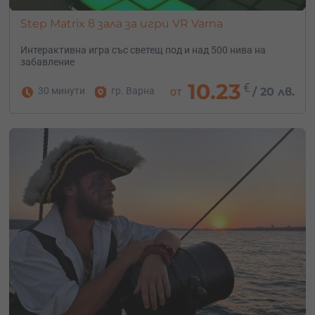
Step Matrix в зала за игри VR Varna
Интерактивна игра със светещ под и над 500 нива на
забавление
10.23
€
30 минути
гр. Варна
от
/
20 лв.