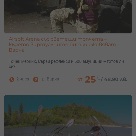
Airsoft Arena със светещи топчета –
където виртуалните битки оживяват –
Варна
Точен мерник, бързи рефлекси и 500 амуниции – готов ли
си?
25
€
2 часа
гр. Варна
от
/
48.90 лв.