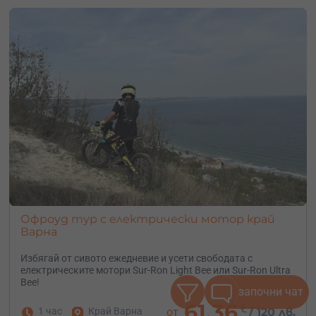
Офроуд тур с електрически мотор край
Варна
Избягай от сивото ежедневие и усети свободата с
електрическите мотори Sur-Ron Light Bee или Sur-Ron Ultra
Bee!
започни чат
61.36
€
1 час
Край Варна
от
/
120 лв.