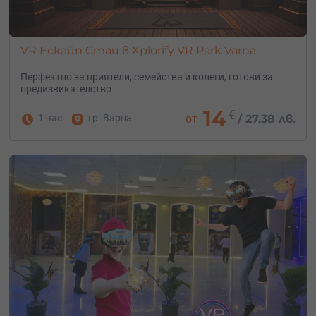
VR Ескейп Стаи в Xplorify VR Park Varna
Перфектно за приятели, семейства и колеги, готови за
предизвикателство
14
€
1 час
гр. Варна
от
/
27.38 лв.