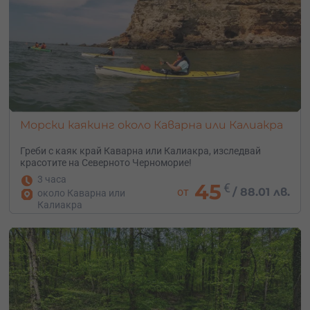
Морски каякинг около Каварна или Калиакра
Греби с каяк край Каварна или Калиакра, изследвай
красотите на Северното Черноморие!
3 часа
45
€
от
/
88.01 лв.
около Каварна или
Калиакра