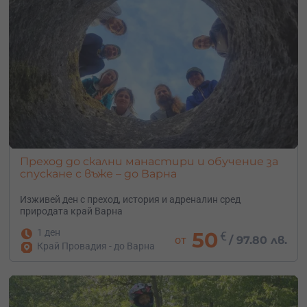
Преход до скални манастири и обучение за
спускане с въже – до Варна
Изживей ден с преход, история и адреналин сред
природата край Варна
1 ден
50
€
от
/
97.80 лв.
Край Провадия - до Варна