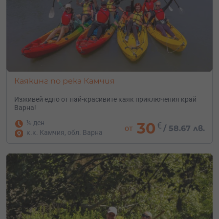
Каякинг по река Камчия
Изживей едно от най-красивите каяк приключения край
Варна!
½ ден
30
€
от
/
58.67 лв.
к.к. Камчия, обл. Варна