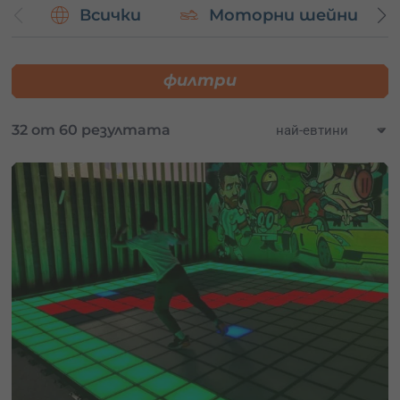
Всички
Моторни шейни
Подбрани преживявания:
Полет с балон
филтри
Скок с бънджи
Разходка с яхта
Офроуд приключения с АТВ и електрически мотори
32 от 60 резултата
Гмуркане
Каякинг
И още много други.