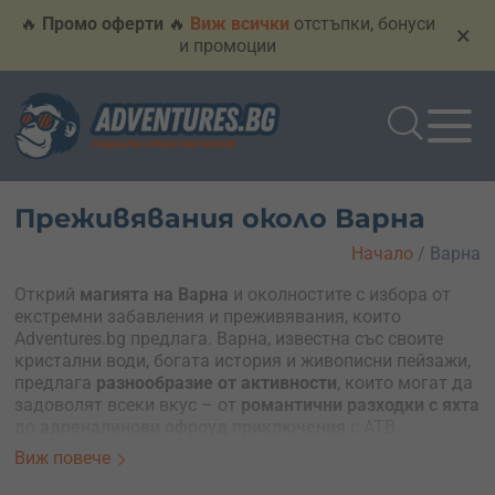
🔥
Промо оферти
🔥
Виж всички
отстъпки, бонуси
×
и промоции
Преживявания около Варна
Начало
/
Варна
Открий
магията на Варна
и околностите с избора от
екстремни забавления и преживявания, които
Adventures.bg предлага. Варна, известна със своите
кристални води, богата история и живописни пейзажи,
предлага
разнообразие от активности
, които могат да
задоволят всеки вкус – от
романтични разходки с яхта
до
адреналинови офроуд приключения
с АТВ.
Възползвай се от възможността да подарите на себе си
Виж повече
или на любим човек незабравими моменти, като
избереш перфектния ваучер за подарък.