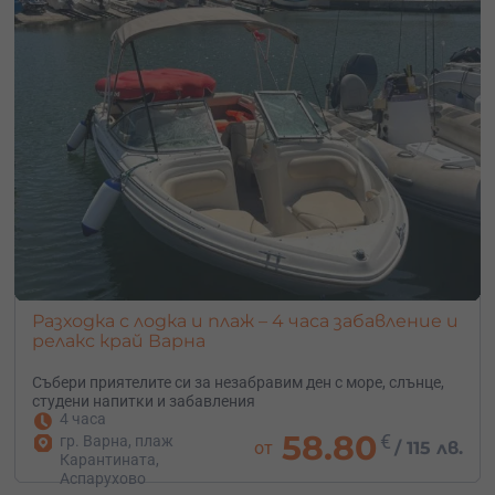
Разходка с лодка и плаж – 4 часа забавление и
релакс край Варна
Събери приятелите си за незабравим ден с море, слънце,
студени напитки и забавления
4 часа
58.80
€
гр. Варна, плаж
от
/
115 лв.
Карантината,
Аспарухово