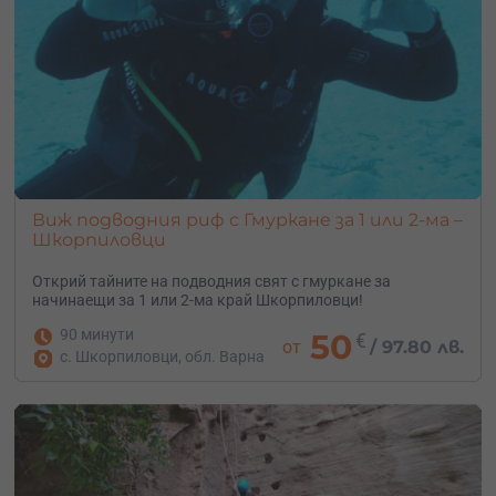
Виж подводния риф с Гмуркане за 1 или 2-ма –
Шкорпиловци
Открий тайните на подводния свят с гмуркане за
начинаещи за 1 или 2-ма край Шкорпиловци!
90 минути
50
€
от
/
97.80 лв.
с. Шкорпиловци, обл. Варна