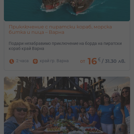
Приключение с пиратски кораб, морска
битка и пица – Варна
Подари незабравимо приключение на борда на пиратски
кораб край Варна
16
€
2 часа
край гр. Варна
от
/
31.30 лв.