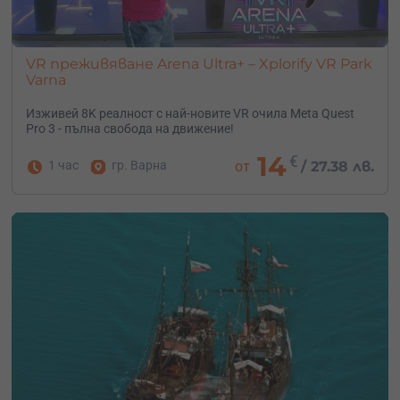
VR преживяване Arena Ultra+ – Xplorify VR Park
Varna
Изживей 8K реалност с най-новите VR очила Meta Quest
Pro 3 - пълна свобода на движение!
14
€
1 час
гр. Варна
от
/
27.38 лв.