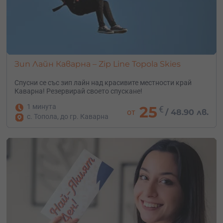
Зип Лайн Каварна – Zip Line Topola Skies
Спусни се със зип лайн над красивите местности край
Каварна! Резервирай своето спускане!
1 минута
25
€
от
/
48.90 лв.
с. Топола, до гр. Каварна