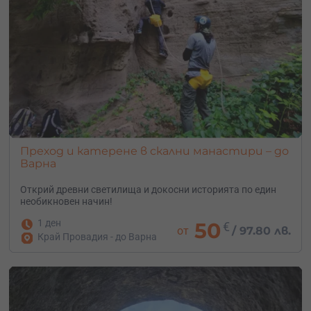
Преход и катерене в скални манастири – до
Варна
Открий древни светилища и докосни историята по един
необикновен начин!
1 ден
50
€
от
/
97.80 лв.
Край Провадия - до Варна