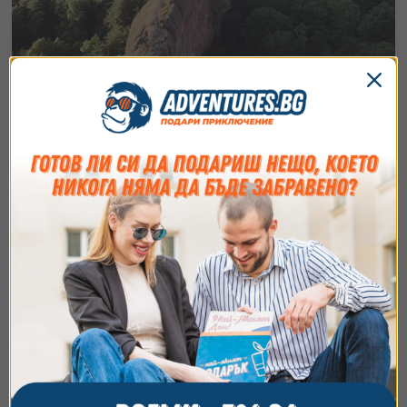
Полет с балон над Белоградчик и
Белоградчишките скали
4
(5)
Лети с балон над уникалните Белоградчишки скали!
Запази своето небесно приключение още сега!
30 минути
120
€
от
/
234.70 лв.
Белоградчишки скали до
гр. Белоградчик
Съгласие
Подробности
Относно
Ние използваме бисквитки. Използваме
бисквитки и подобни технологии, за да осигурим
работата на уебсайта, да подобрим
изживяването ви, да анализираме използването
на сайта и да ви показваме персонализирано
съдържание и реклами. Можете да приемете
всички бисквитки, да откажете всички или да