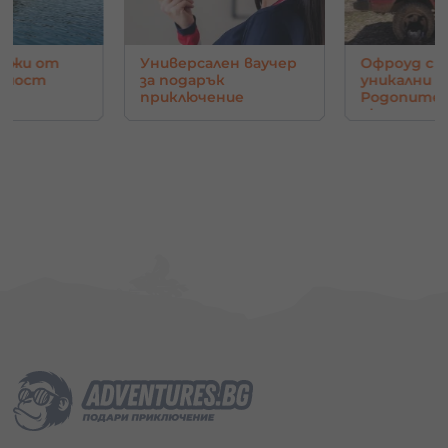
и от
Универсален ваучер
Офроуд с джи
ост
за подарък
уникални глед
приключение
Родопите - О
око