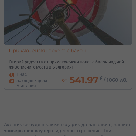
Приключенски полет с балон
Открий радостта от приключенски полет с балон над най-
живописните места в България!
1 час
541.97
€
от
/
1060 лв.
локации в цяла
България
Ако пък се чудиш какъв подарък да направиш, нашият
универсален ваучер
е идеалното решение. Той