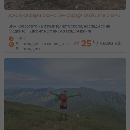
Джип сафари около Белоградчишките скали
Виж красотата на изумителните скали, наслади се на
гледките... удобно настанен в мощен джип!
1 час
25
€
от
/
48.90 лв.
Белоградчишки скали до гр.
Белоградчик