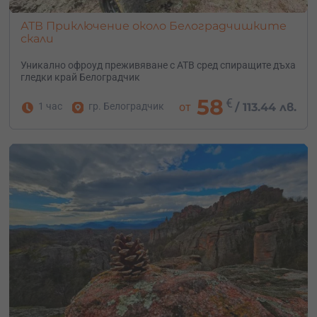
АТВ Приключение около Белоградчишките
скали
Уникално офроуд преживяване с АТВ сред спиращите дъха
гледки край Белоградчик
58
€
1 час
гр. Белоградчик
от
/
113.44 лв.