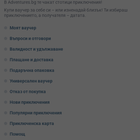
В Adventures.bg те чакат стотици приключения!
Kупи ваучер за себе си – или изненадай близък! Ти избираш
приключението, а получателя – датата.
Моят ваучер
Въпроси и отговори
Валидност и удължаване
Плащане и доставка
Подаръчна опаковка
Универсален ваучер
Отказ от покупка
Нови приключения
Популярни приключения
Приключенска карта
Помощ