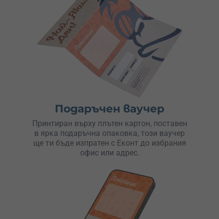
Подаръчен ваучер
Принтиран върху плътен картон, поставен
в ярка подаръчна опаковка, този ваучер
ще ти бъде изпратен с Еконт до избрания
офис или адрес.