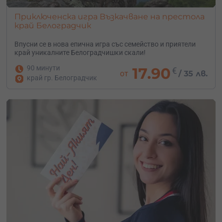
Приключенска игра Възкачване на престола
край Белоградчик
Впусни се в нова епична игра със семейство и приятели
край уникалните Белоградчишки скали!
90 минути
17.90
€
от
/
35 лв.
край гр. Белоградчик