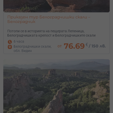
Приказен тур Белоградчишки скали –
Белоградчик
Потопи се в историята на пещерата Лепеница,
Белоградчишката крепост и Белоградчишките скали
6 часа
76.69
€
от
/
150 лв.
Белоградчишки скали,
обл. Видин