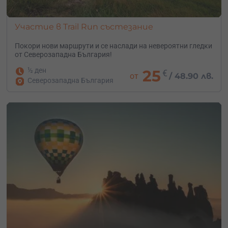
Участие в Trail Run състезание
Покори нови маршрути и се наслади на невероятни гледки
от Северозападна България!
½ ден
25
€
от
/
48.90 лв.
Северозападна България