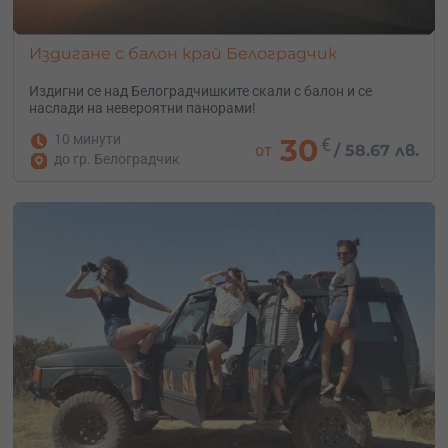
Издигане с балон край Белоградчик
Издигни се над Белоградчишките скали с балон и се
наслади на невероятни панорами!
10 минути
30
€
от
/
58.67 лв.
до гр. Белоградчик