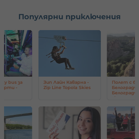
Популярни приключения
 bus за
Зип Лайн Каварна -
Полет с балон
ти -
Zip Line Topola Skies
Белоградчик и
Белоградчиш
скали