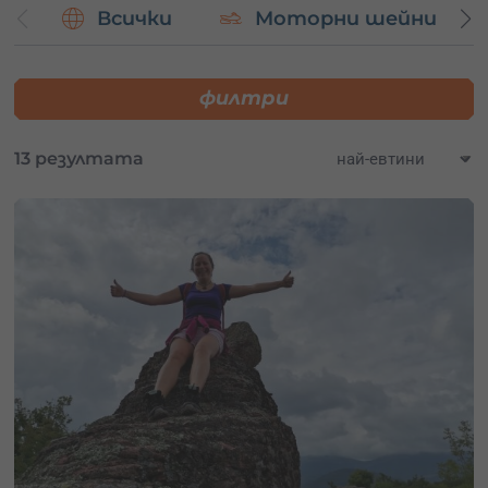
Всички
Моторни шейни
възможността да се насладиш на
красотата и
уникалността на Белоградчик
с нашите ваучери за
преживявания.
филтри
Списък с приключения:
Полет с балон
13 резултата
Приключения с АТВ
Приключенска игра
и други.
Не се колебай да избереш
своето следващо
приключение
сред красотите на Белоградчишките
скали и да създадеш незабравими спомени. Запази
своя ваучер още сега и се подготви за
невероятни
преживявания
!