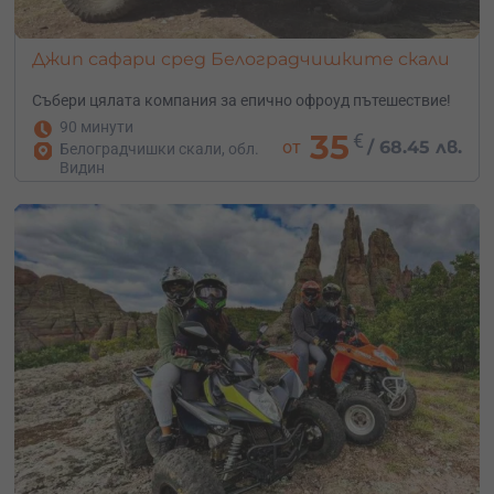
Джип сафари сред Белоградчишките скали
Събери цялата компания за епично офроуд пътешествие!
90 минути
35
€
от
/
68.45 лв.
Белоградчишки скали, обл.
Видин