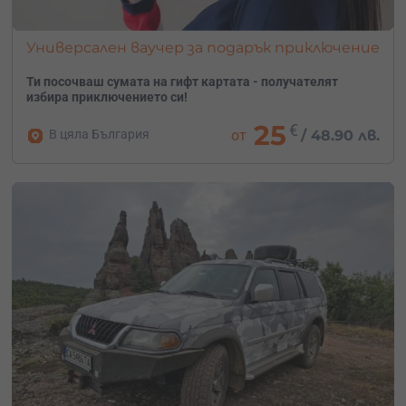
Универсален ваучер за подарък приключение
Ти посочваш сумата на гифт картата - получателят
избира приключението си!
25
€
В цяла България
от
/
48.90 лв.