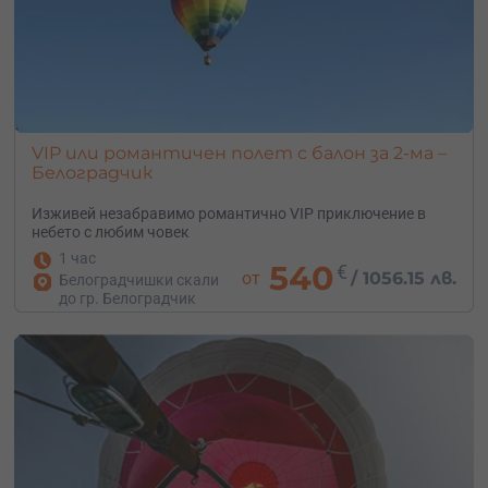
VIP или романтичен полет с балон за 2-ма –
Белоградчик
Изживей незабравимо романтично VIP приключение в
небето с любим човек
1 час
540
€
от
/
1056.15 лв.
Белоградчишки скали
до гр. Белоградчик