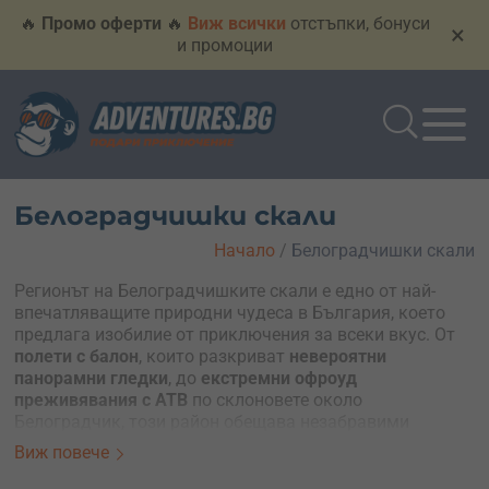
🔥
Промо оферти
🔥
Виж всички
отстъпки, бонуси
×
и промоции
Белоградчишки скали
Начало
/
Белоградчишки скали
Регионът на Белоградчишките скали е едно от най-
впечатляващите природни чудеса в България, което
предлага изобилие от приключения за всеки вкус. От
полети с балон
, които разкриват
невероятни
панорамни гледки
, до
екстремни офроуд
преживявания с АТВ
по склоновете около
Белоградчик, този район обещава незабравими
моменти. Предлагаме ти вълнуващи приключения,
Виж повече
които могат да се превърнат в
идеалния подарък
за
близки или защо не – теб самият. Не пропускай