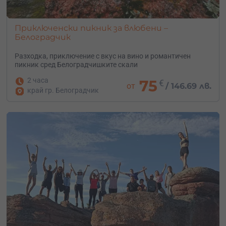
Приключенски пикник за влюбени –
Белоградчик
Разходка, приключение с вкус на вино и романтичен
пикник сред Белоградчишките скали
2 часа
75
€
от
/
146.69 лв.
край гр. Белоградчик