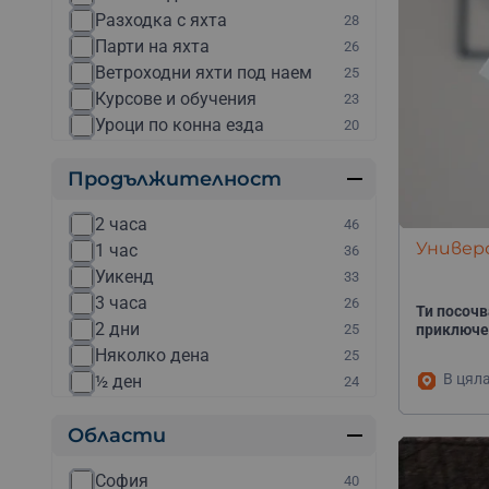
Разходка с яхта
28
Парти на яхта
26
Ветроходни яхти под наем
25
Курсове и обучения
23
Уроци по конна езда
20
Каране на ATV / АТВ
15
Продължителност
Екстремно шофиране
13
Полет с балон
13
2 часа
46
Офроуд с джипове
9
Универс
1 час
36
Скок с бънджи
9
Уикенд
33
Други
8
3 часа
26
Рафтинг
8
Ти посочв
2 дни
25
приключе
Каране на колело
7
Няколко дена
25
Планински преходи
7
В цял
½ ден
24
Полет със самолет
7
4 часа
23
Глемпинг
6
Области
1 ден
16
Гмуркане с акваланг
5
5 часа
12
Каране на бъги
5
София
40
90 минути
12