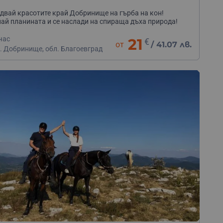
двай красотите край Добринище на гърба на кон!
ай планината и се наслади на спираща дъха природа!
час
21
€
от
/
41.07 лв.
. Добринище, обл. Благоевград