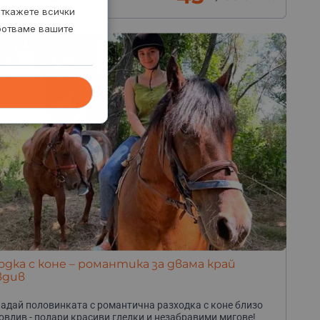
откажете всички
аботваме вашите
одка с коне – романтика за двама край
вдив
адай половинката с романтична разходка с коне близо
овдив - подари красиви гледки и незабравими мигове!