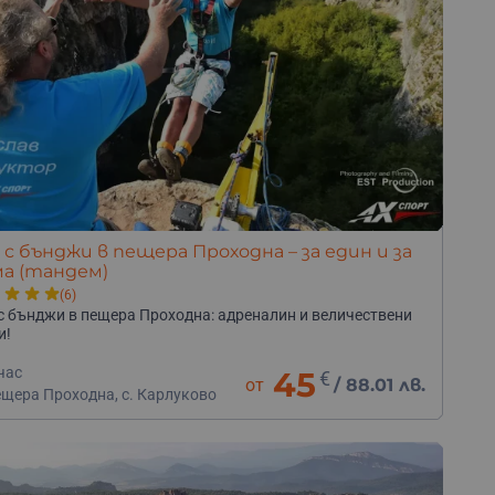
 с бънджи в пещера Проходна – за един и за
а (тандем)
(6)
с бънджи в пещера Проходна: адреналин и величествени
и!
час
45
€
от
/
88.01 лв.
ещера Проходна, с. Карлуково