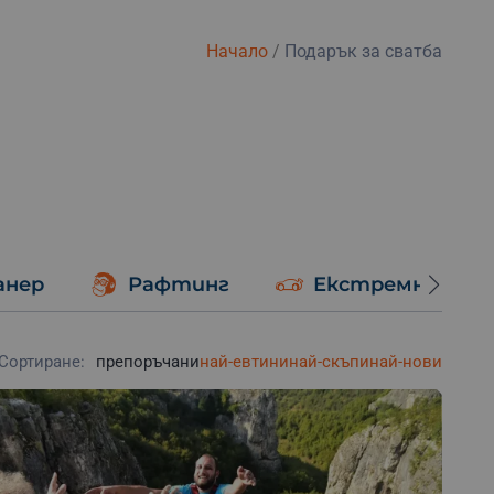
Начало
/
Подарък за сватба
анер
Рафтинг
Екстремно шоф
Сортиране:
препоръчани
най-евтини
най-скъпи
най-нови