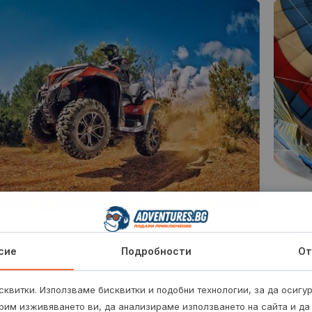
а с АТВ с опция стрелба – Варна, Златни
Пано
Пло
сие
Подробности
От
роуд тур с АТВ край Варна с опция стрелба - скорост
Насла
ин на 4 гуми!
топло
квитки. Използваме бисквитки и подобни технологии, за да осигу
51
€
рим изживяването ви, да анализираме използването на сайта и да
от
/
99.75 лв.
1