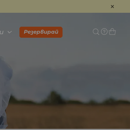
×
и
Резервирай