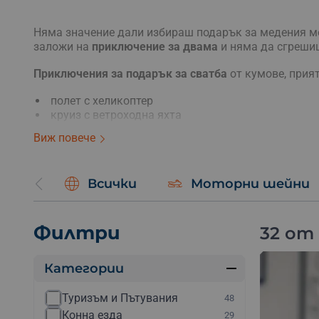
Няма значение дали избираш подарък за медения ме
заложи на
приключение за двама
и няма да сгреши
Приключения за подарък за сватба
от кумове, прият
полет с хеликоптер
круиз с ветроходна яхта
каране на моторна лодка
Виж повече
романтичен полет с балон по залез
романтична разходка с яхта по залез
Всички
Моторни шейни
Ако младоженците обичат активният начин на живот
каньонинг, екстремен ден или всичко заедно.
Филтри
32 от
Категории
Туризъм и Пътувания
48
Конна езда
29