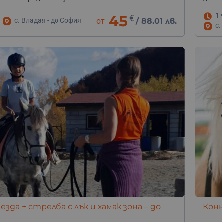
1 
45
€
с. Владая - до София
от
/
88.01 лв.
с.
 езда + стрелба с лък и хамак зона – до
Конн