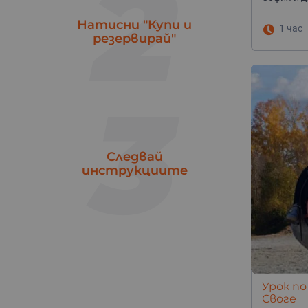
2
яз. Батак
1
Ямбол
Натисни "Купи и
1
1 час
резервирай"
3
Следвай
инструкциите
Урок по
Своге