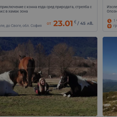
приключение с конна езда сред природата, стрелба с
Изсле
акс в хамак зона
Опозн
1 
23.01
€
от
/
45 лв.
еле, до Своге, обл. София
гр