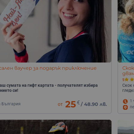
ален ваучер за подарък приключение
Скок
двам
5
аш сумата на гифт картата - получателят избира
Скок 
нието си!
гледк
1 
25
€
а България
от
/
48.90 лв.
п