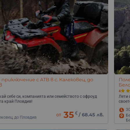
приключение с АТВ в с. Калековец, до
Поле
в
Бел
4
ай себе си, компанията или семейството с офроуд
Лети 
-та край Пловдив!
своет
3
35
€
от
/
68.45 лв.
Б
ековец, до Пловдив
Б