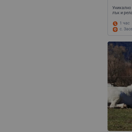
Уникално 
лък и рел
1 час
с. Зас