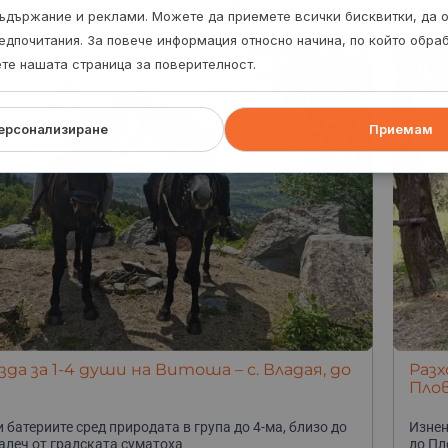
и пясъци, до Варна
ъдържание и реклами. Можете да приемете всички бисквитки, да 
едпочитания. За повече информация относно начина, по който обр
ете нашата страница за поверителност.
ерсонализиране
Приемам
зда за 1-4 души на Витоша – с. Владая, до
Разх
Пло
 батериите сред природата в група до 4-ма, близо до
Изнен
алеч от градската суматоха
до Пл