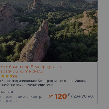
т с балон над Белоградчик и
оградчишките скали
(5)
с балон над уникалните Белоградчишки скали! Запази
о небесно приключение още сега!
0 минути
120
€
от
/
234.70 лв.
елоградчишки скали до гр.
елоградчик