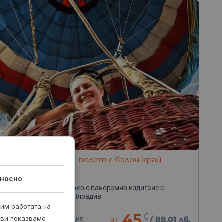
рамно издигане – полет с балон край
вдив
носно
ди се на гледки от високо с панорамно издигане с
въздушен балон край Пловдив
рим работата на
45
€
 ви показваме
0 минути
гр. Пловдив
от
/
88.01 лв.