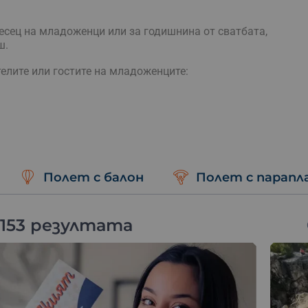
сец на младоженци или за годишнина от сватбата,
ш.
елите или гостите на младоженците:
Полет с балон
Полет с парапл
, може да им подариш ваучер за виа ферата,
 153 резултата