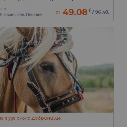
час
49.08
€
от
/
96 лв.
 Ягодово, обл. Пловдив
а езда около Добринище