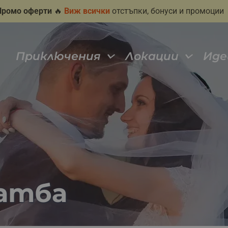
Промо оферти
🔥
Виж всички
отстъпки, бонуси и промоции
Приключения
Локации
Иде
ватба