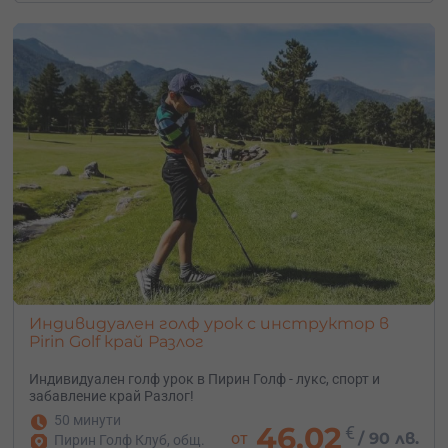
Индивидуален голф урок с инструктор в
Pirin Golf край Разлог
Индивидуален голф урок в Пирин Голф - лукс, спорт и
забавление край Разлог!
50 минути
46.02
€
от
/
90 лв.
Пирин Голф Клуб, общ.