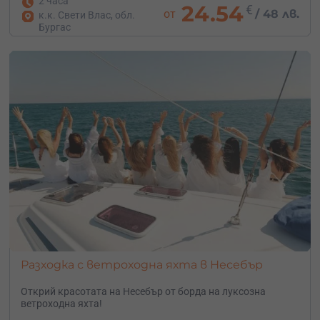
2 часа
24.54
€
от
/
48 лв.
к.к. Свети Влас, обл.
Бургас
Разходка с ветроходна яхта в Несебър
Открий красотата на Несебър от борда на луксозна
ветроходна яхта!