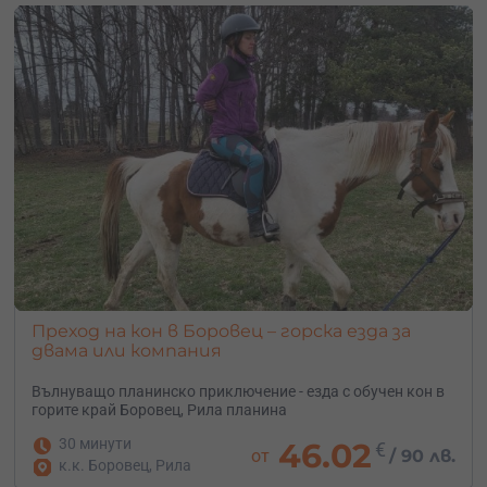
Преход на кон в Боровец – горска езда за
двама или компания
Вълнуващо планинско приключение - езда с обучен кон в
горите край Боровец, Рила планина
30 минути
46.02
€
от
/
90 лв.
к.к. Боровец, Рила