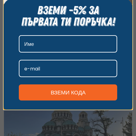
всички бисквитки, да откажете всички или да
изберете предпочитания. За повече информация
относно начина, по който обработваме вашите
данни, моля, посетете нашата страница за
поверителност.
АТВ Сафари Слънчев бряг – гр. Каблешково,
Бургас
Приемам
Подари на себе си или на приятел АТВ сафари край
Каблешково, изпълнено с адреналин и неописуеми гледки
Персонализиране
1 час
38
€
от
/
74.32 лв.
гр. Каблешково, Бургас
ВЗЕМИ КОДА