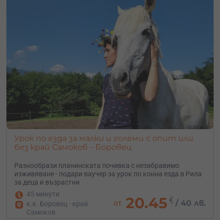
Урок по езда за малки и големи с опит или
без край Самоков – Боровец
Разнообрази планинската почивка с незабравимо
изживяване - подари ваучер за урок по конна езда в Рила
за деца и възрастни
45 минути
20.45
€
от
/
40 лв.
к.к. Боровец - край
Самоков