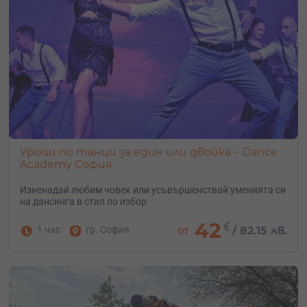
Уроци по танци за един или двойка – Dance
Academy София
Изненадай любим човек или усъвършенствай уменията си
на дансинга в стил по избор
42
€
1 час
гр. София
от
/
82.15 лв.