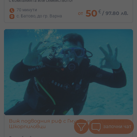
с компанията или семейството!
70 минути
50
€
от
/
97.80 лв.
с. Батово, до гр. Варна
Виж подводния риф с Гмуркане за 1 или 2-ма –
Шкорпиловци
започни чат