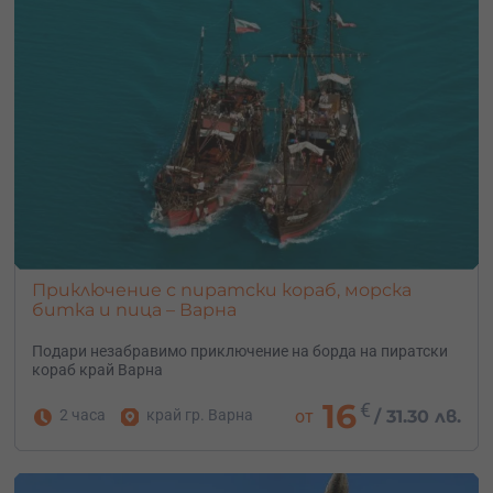
Приключение с пиратски кораб, морска
битка и пица – Варна
Подари незабравимо приключение на борда на пиратски
кораб край Варна
16
€
2 часа
край гр. Варна
от
/
31.30 лв.