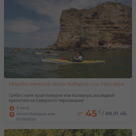
Морски каякинг около Каварна или Калиакра
Греби с каяк край Каварна или Калиакра, изследвай
красотите на Северното Черноморие!
3 часа
45
€
от
/
88.01 лв.
около Каварна или
Калиакра