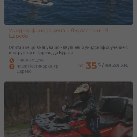
Уиндсърфинг за деца и възрастни – в
Царево
Опитай нещо вълнуващо - двудневно уиндсърф обучение с
инструктор в Царево, до Бургас
Няколко дена
35
€
от
/
68.45 лв.
плаж Нестинарка, гр.
Царево