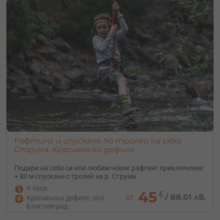
Рафтинг и спускане по тролей на река
Струма, Кресненско дефиле
Подари на себе си или любим човек рафтинг приключение
+ 80 м спускане с тролей на р. Струма
4 часа
45
€
от
/
88.01 лв.
Кресненско дефиле, обл.
Благоевград