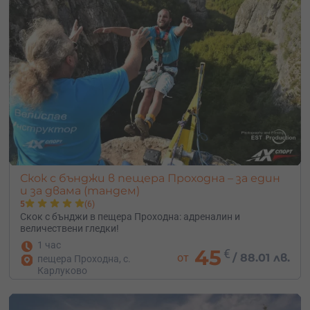
Скок с бънджи в пещера Проходна – за един
и за двама (тандем)
5
(6)
Скок с бънджи в пещера Проходна: адреналин и
величествени гледки!
1 час
45
€
от
/
88.01 лв.
пещера Проходна, с.
Карлуково