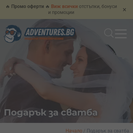
🔥
Промо оферти
🔥
Виж всички
отстъпки, бонуси
×
и промоции
Подарък за сватба
Начало
/
Подарък за сватба