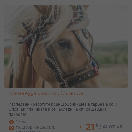
Конна езда около Добринище
Изследвай красотите край Добринище на гърба на кон!
Опознай планината и се наслади на спираща дъха
природа!
1 час
21
€
от
/
41.07 лв.
гр. Добринище, обл.