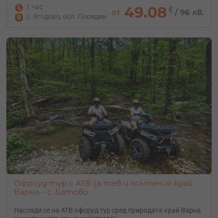
1 час
49.08
€
от
/
96 лв.
с. Ягодово, обл. Пловдив
Офроуд тур с АТВ за теб и компания край
Варна – с. Батово
Наслади се на АТВ офоруд тур сред природата край Варна