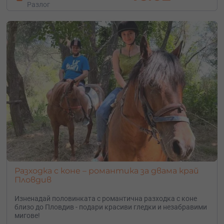
Разлог
Разходка с коне – романтика за двама край
Пловдив
Изненадай половинката с романтична разходка с коне
близо до Пловдив - подари красиви гледки и незабравими
мигове!