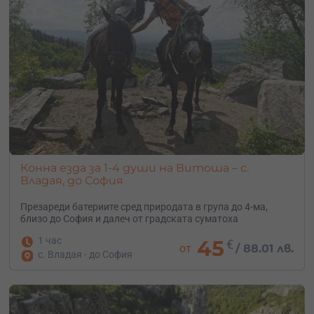
Конна езда за 1-4 души на Витоша – с.
Владая, до София
Презареди батериите сред природата в група до 4-ма,
близо до София и далеч от градската суматоха
1 час
45
€
от
/
88.01 лв.
с. Владая - до София