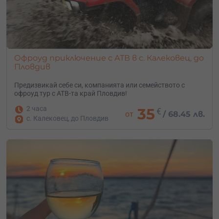
Офроуд приключение с АТВ в с. Калековец, до
Пловдив
Предизвикай себе си, компанията или семейството с
офроуд тур с АТВ-та край Пловдив!
2 часа
35
€
от
/
68.45 лв.
с. Калековец, до Пловдив