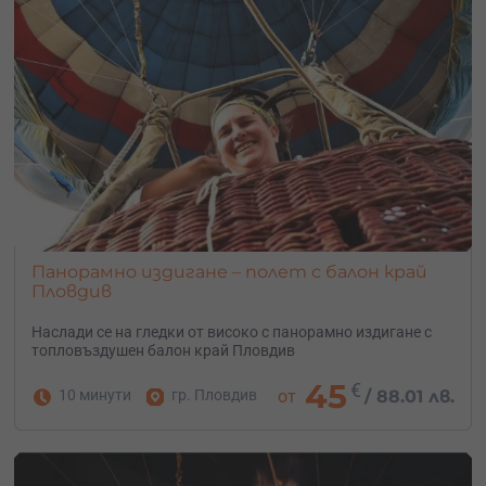
Панорамно издигане – полет с балон край
Пловдив
Наслади се на гледки от високо с панорамно издигане с
топловъздушен балон край Пловдив
45
€
10 минути
гр. Пловдив
от
/
88.01 лв.