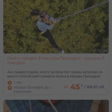
Скок с пандюл в пещера Проходна – сам или в
тандем
Ако пандюл е дума, която за пръв път чуваш, изпуснал си
много! Опитай най-голямата люлка в пещера Проходна!
1 час
45
€
от
/
88.01 лв.
пещера Проходна, до с.
Карлуково