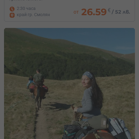
2:30 часа
26.59
€
от
/
52 лв.
край гр. Смолян