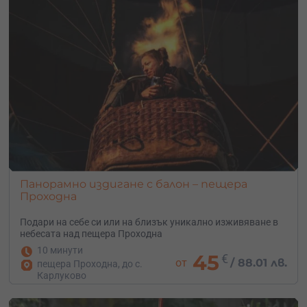
Панорамно издигане с балон – пещера
Проходна
Подари на себе си или на близък уникално изживяване в
небесата над пещера Проходна
10 минути
45
€
от
/
88.01 лв.
пещера Проходна, до с.
Карлуково