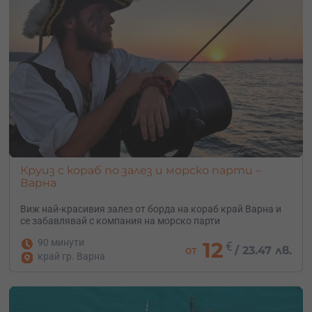
Круиз с кораб по залез и морско парти –
Варна
Виж най-красивия залез от борда на кораб край Варна и
се забавлявай с компания на морско парти
90 минути
12
€
от
/
23.47 лв.
край гр. Варна