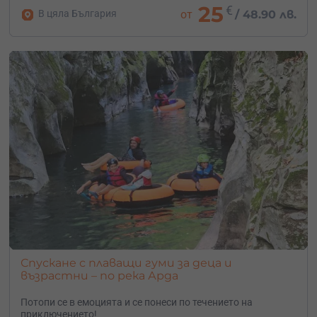
25
€
В цяла България
от
/
48.90 лв.
Спускане с плаващи гуми за деца и
възрастни – по река Арда
Потопи се в емоцията и се понеси по течението на
приключението!