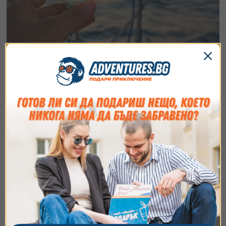
Групова разходка с яхта по залез край
Несебър
Изживей магията на залеза от палубата на комфортна
ветроходна яхта.
35
€
2:30 часа
Край Несебър
от
/
68.45 лв.
Съгласие
Подробности
Относно
Ние използваме бисквитки. Използваме
бисквитки и подобни технологии, за да осигурим
работата на уебсайта, да подобрим
изживяването ви, да анализираме използването
на сайта и да ви показваме персонализирано
съдържание и реклами. Можете да приемете