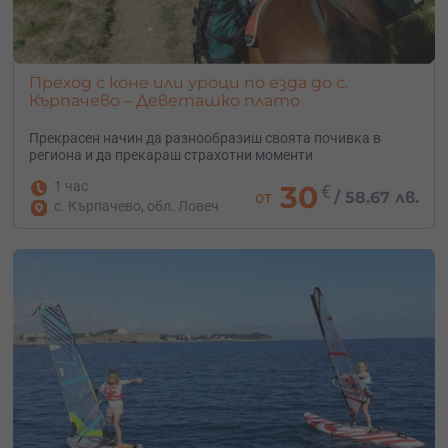
Преход с коне или уроци по езда до с.
Кърпачево – Деветашко плато
Прекрасен начин да разнообразиш своята почивка в
региона и да прекараш страхотни моменти
1 час
30
€
от
/
58.67 лв.
с. Кърпачево, обл. Ловеч