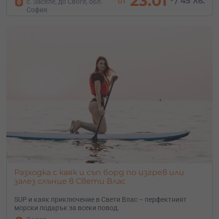
23.01
от
/
45 лв.
с. Заселе, до Своге, обл.
София
Разходка с каяк и съп борд по изгрев или
залез слънце в Свети Влас
SUP и каяк приключение в Свети Влас – перфектният
морски подарък за всеки повод.