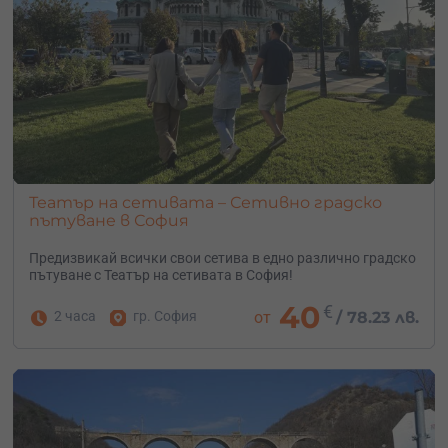
Театър на сетивата – Сетивно градско
пътуване в София
Предизвикай всички свои сетива в едно различно градско
пътуване с Театър на сетивата в София!
40
€
2 часа
гр. София
от
/
78.23 лв.