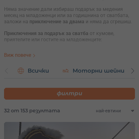
Няма значение дали избираш подарък за медения
месец на младоженци или за годишнина от сватбата,
заложи на
приключение за двама
и няма да сгрешиш.
Приключения за подарък за сватба
от кумове,
приятелите или гостите на младоженците:
полет с хеликоптер
Виж повече
круиз с ветроходна яхта
каране на моторна лодка
романтичен полет с балон по залез
Всички
Моторни шейни
романтична разходка с яхта по залез
Ако младоженците обичат активният начин на живот,
филтри
може да им подариш ваучер за виа ферата, каньонинг,
екстремен ден или всичко заедно.
32 от 153 резултата