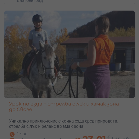
Благоевград
Урок по езда + стрелба с лък и хамак зона –
до Своге
Уникално приключение с конна езда сред природата,
стрелба с лък и релакс в хамак зона
1 час
€