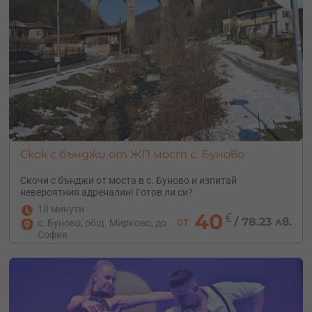
Скок с бънджи от ЖП мост с. Буново
Скочи с бънджи от моста в с. Буново и изпитай
невероятния адреналин! Готов ли си?
10 минути
40
€
от
/
78.23 лв.
с. Буново, общ. Мирково, до
София