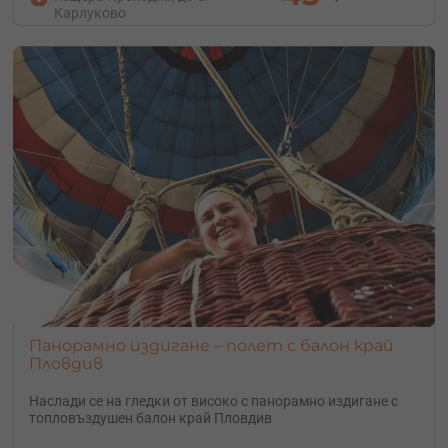
Карлуково
Панорамно издигане – полет с балон край
Пловдив
Наслади се на гледки от високо с панорамно издигане с
топловъздушен балон край Пловдив