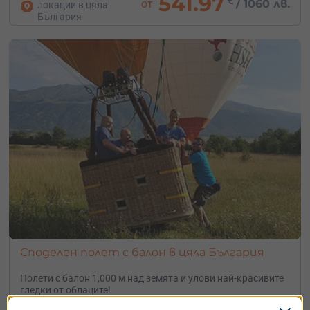
541.97
от
/
1060 лв.
локации в цяла
България
Споделен полет с балон в цяла България
Полети с балон 1,000 м над земята и улови най-красивите
гледки от облаците!
1 час