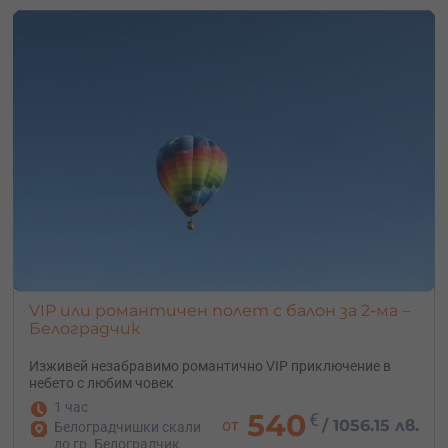
Кога е първия полет с балон?
Французите бяха първи! През 1783 братята Монголфие
се издигат над Париж в първия балон, направен от тях.
Балонът им бил изработен от хартия и лен. Полетът
продължил 8 минути, през които балонът изминал
малко над 3 километра.
VIP или романтичен полет с балон за 2-ма –
Белоградчик
Изживей незабравимо романтично VIP приключение в
небето с любим човек
1 час
540
€
от
/
1056.15 лв.
Белоградчишки скали
до гр. Белоградчик