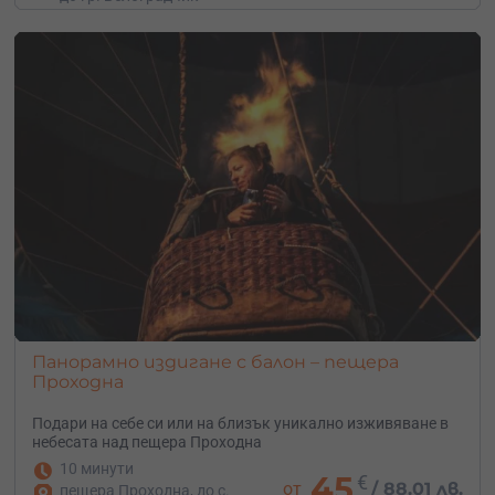
Панорамно издигане с балон – пещера
Проходна
Подари на себе си или на близък уникално изживяване в
небесата над пещера Проходна
10 минути
45
€
от
/
88.01 лв.
пещера Проходна, до с.