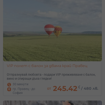
Студено ли е при летене с балон?
Няма да ви бъде студено. Принципно, колкото по-
високо, толкова по-студено, защото температурата
пада с около 6 градуса на всеки километър височина.
Ние летим точно на толкова, така че температурата ще
е почти като на земята. Любопитното е, че при зимните
полети всъщност въобще не е студено. Горелката на
балона излъчва топлина, а вятърът не се усеща, понеже
ние се движим с него! Препоръчваме ви все пак да си
носите зимна връхна дреха и удобни ниски обувки, с
изключение на сватбени.
VIP полет с балон за двама край Правец
Колко души най-много могат да летят с балон?
Отпразнувай любовта - подари VIP преживяване с балон,
Екипажа се състои от 1 пилот на борда и наземен екип,
вино и спиращи дъха гледки!
който също може да се състои от 1 човек. Кошовете в
30 минути
245.42
€
България са предимно за 4 и 6 пасажера + пилот. На
от
/
480 лв.
гр. Правец - до
запад има и за по 16, но в България мисля че 16 е
София
максимума в момента. Брой килограми няма точен,
мисля че по-скоро ограниченията се обуславят от