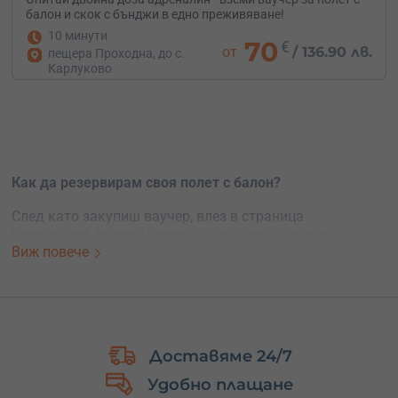
балон и скок с бънджи в едно преживяване!
10 минути
70
€
от
/
136.90 лв.
пещера Проходна, до с.
Карлуково
Как да резервирам своя полет с балон?
След като закупиш ваучер, влез в страница
резервация, въведи номера на ваучера и желаната
дата. Резервацията се прави 7 дни предварително,
Виж повече
препоръчително - 10-14 дни. Точното място за излитане
и маршрута на полета зависят от вятъра.
Споделени/групови полети с балон - инструкторът ще
ви предложи няколко дати и локации и ще можете да
Доставяме 24/7
се присъедините към група.
Удобно плащане
Романтични и ВИП разходки - изпълняват се на