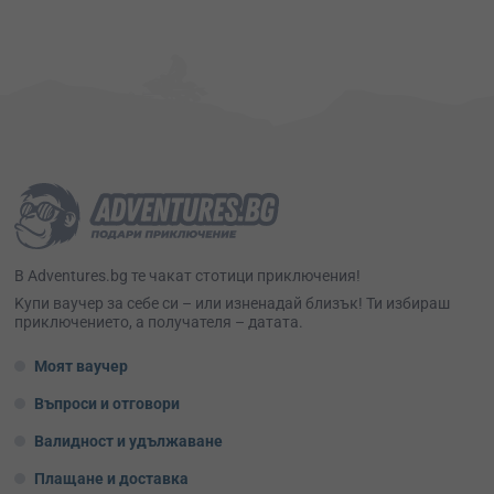
В Adventures.bg те чакат стотици приключения!
Kупи ваучер за себе си – или изненадай близък! Ти избираш
приключението, а получателя – датата.
Моят ваучер
Въпроси и отговори
Валидност и удължаване
Плащане и доставка