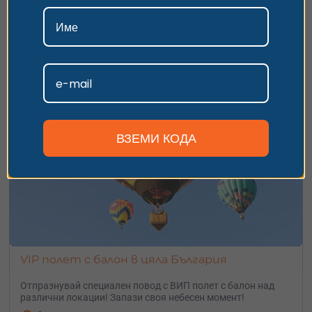
552.20
€
поверителност.
от
/
1080 лв.
локации в цяла
България
Приемам
Персонализиране
ВЗЕМИ КОДА
VIP полет с балон в цяла България
Отпразнувай специален повод с ВИП полет с балон над
различни локации! Запази своя небесен момент!