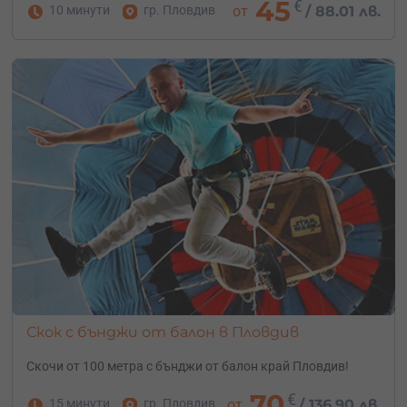
45
€
10 минути
гр. Пловдив
от
/
88.01 лв.
Скок с бънджи от балон в Пловдив
Скочи от 100 метра с бънджи от балон край Пловдив!
70
€
15 минути
гр. Пловдив
от
/
136.90 лв.