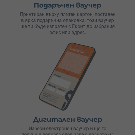
Подаръчен ваучер
Симона Цолова 30.03.2022 Уникално преживяване
Принтиран върху плътен картон, поставен
беше да сме толкова на високо в небето… Усещането е
в ярка подаръчна опаковка, този ваучер
неописуемо!!!
ще ти бъде изпратен с Еконт до избрания
офис или адрес.
Сава Николов 29.03.2022 Избрах да подаря това
приключение, към момента всичко се случи супер
лесно и рамките на един ден. Благодаря!
Дигитален ваучер
Избери електронен ваучер и ще го
получиш веднага след завършването на