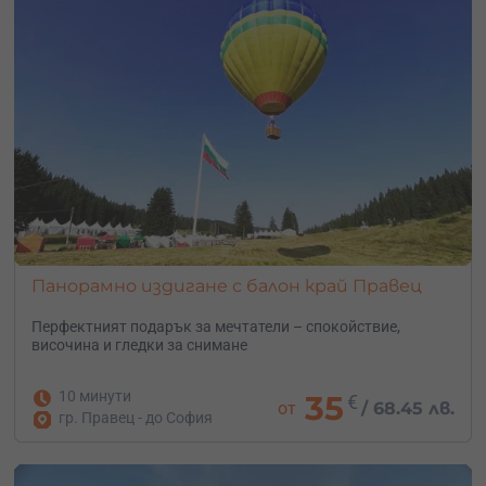
Полетите обикновено се провеждат рано сутрин.
Дневното слънце затопля почвата и атмосферата, като
по този начин се създават въздушни потоци. Сутрин
ветровете са най-меки и постоянни. Точният час на
издигането с балон зависи от сезона и подлежи на
предварителна уговорка с пасажерите. Примерни
часове на лятото е между 6:30 и 7:30 часа, зимата
между 8:00 и 9:00 часа.
Кой е най-добрия сезон за летене с балон?
Всеки месец е различен и придава различен вид на
пейзажа. Зимните полети над планините са
Панорамно издигане с балон край Правец
незабравими. През лятото може да се насладите на
красиви панорамни гледки, а пролетта на
Перфектният подарък за мечтатели – с
покойствие,
височина и гледки за снимане
пробуждащата се природа.
10 минути
35
€
от
/
68.45 лв.
гр. Правец - до София
Имам морска болест, мога ли да летя с балон?
Да! Балонът се издига плавно и без никакви резки
движения. Полетът протича плавно и релаксиращо. По