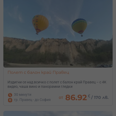
време на полета балонът се движи заедно с вятъра, и
може да имате усещане, че балонът стои на място, а
пейзажът се мести.
Опасно ли е летенето с балон?
Абсолютно безопасно. Екипировката е многократно
проверена, пилотите са сертифицирани и винаги
избираме безопасни метеорологични условия за
нашите полети. Необходимо е да се спазват правила и
норми за безопасност, които предварително ще
научите от нашите пилоти. Ако летенето със самолет е
най-безопасния вид пътуване, то летенето с балон е
Полет с балон край Правец
най-безопасния вид летене.
Издигни се над всичко с полет с балон край Правец – с 4K
видео, чаша вино и панорамни гледки
Има ли възрастови ограничения?
30 минути
86.92
€
По-скоро имаме препоръки за ръст – децата под 7
от
/
170 лв.
гр. Правец - до София
години могат да не изпитат удоволствие от полета, ако
не виждат над борда.