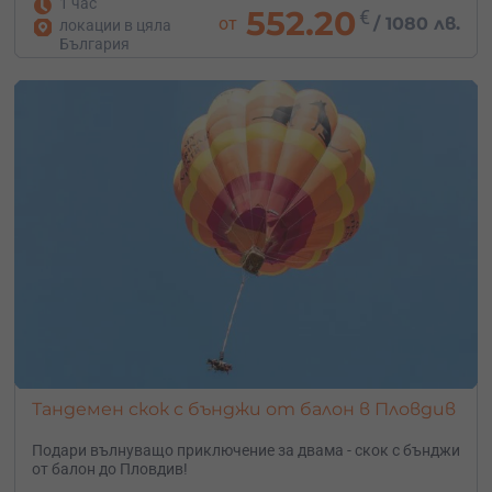
1 час
552.20
€
от
/
1080 лв.
локации в цяла
България
Тандемен скок с бънджи от балон в Пловдив
Подари вълнуващо приключение за двама - скок с бънджи
от балон до Пловдив!