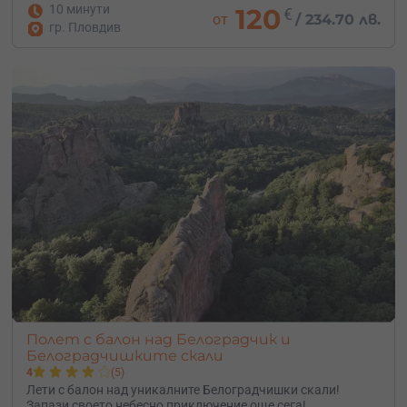
10 минути
120
€
от
/
234.70 лв.
гр. Пловдив
Полет с балон над Белоградчик и
Белоградчишките скали
4
(5)
Лети с балон над уникалните Белоградчишки скали!
Запази своето небесно приключение още сега!