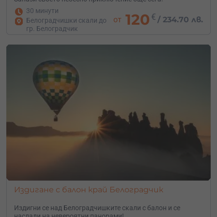
30 минути
120
€
от
/
234.70 лв.
Белоградчишки скали до
гр. Белоградчик
Издигане с балон край Белоградчик
Издигни се над Белоградчишките скали с балон и се
наслади на невероятни панорами!