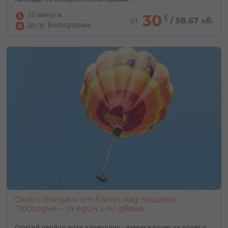
10 минути
30
€
от
/
58.67 лв.
до гр. Белоградчик
Скок с бънджи от балон над пещера
Проходна – за един или двама
Опитай двойна доза адреналин - вземи ваучер за полет с