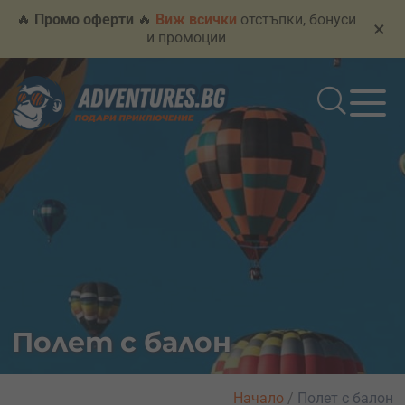
🔥
Промо оферти
🔥
Виж всички
отстъпки, бонуси
×
и промоции
Полет с балон
Начало
/
Полет с балон