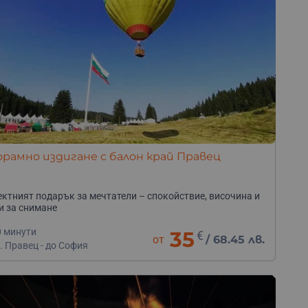
рамно издигане с балон край Правец
ктният подарък за мечтатели – с
покойствие, височина и
и за снимане
0 минути
35
€
от
/
68.45 лв.
. Правец - до София