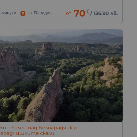
70
€
5 минути
гр. Пловдив
от
/
136.90 лв.
т с балон над Белоградчик и
оградчишките скали