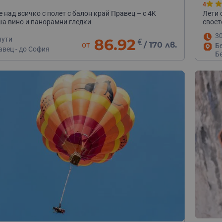
4
е над всичко с полет с балон край Правец – с 4K
Лети 
ша вино и панорамни гледки
своет
3
нути
86.92
€
от
/
170 лв.
Б
авец - до София
Б