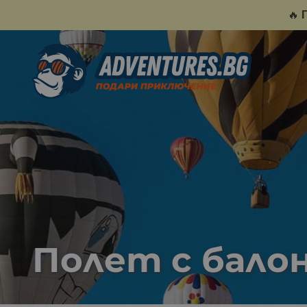
🔥
Полет с бало