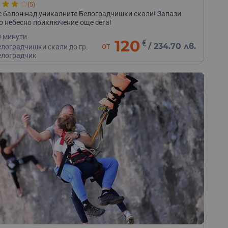
(5)
с балон над уникалните Белоградчишки скали! Запази
о небесно приключение още сега!
0 минути
120
€
от
/
234.70 лв.
елоградчишки скали до гр.
елоградчик