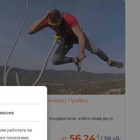
 с бънджи от балон край Правец
носно
и адреналин с гледка – бънджи скок, който няма да се
ви!
рим работата на
0 минути
56.24
€
 ви показваме
от
/
110 лв.