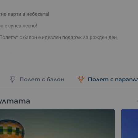
но парти в небесата!
н е супер лесно!
Полетът с балон е идеален подарък за рожден ден,
ия, Пловдив, Шумен, Варна. Летим около Рила
е, Велико Търново, Белоградчишките Скали.
Полет с балон
Полет с парапл
алон
зултата
тниците имат възможност да се запознаят с магията на
ни гледки.
ид полет балонът се издига във въздуха и пътува с
изпълнено с емоции и впечатления.