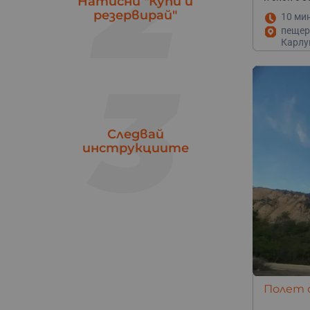
2
Натисни "Купи и
резервирай"
10 ми
пещера
Карлу
Кога е първия полет с балон?
Французите бяха първи! През 1783 братята Монголфи
3
тях. Балонът им бил изработен от хартия и лен. Пол
малко над 3 километра.
Следвай
инструкциите
Полет с