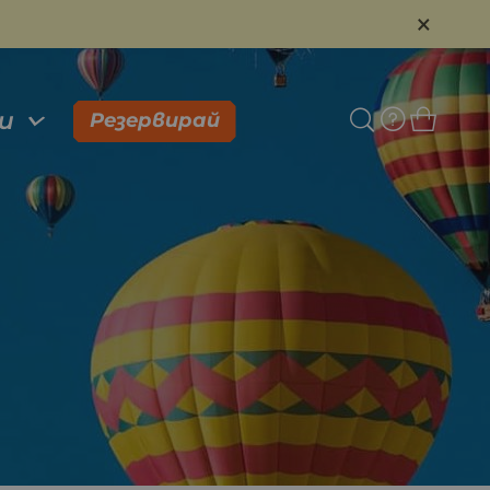
×
и
Резервирай