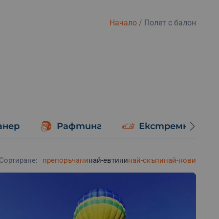
Начало
/
Полет с балон
анер
Рафтинг
Екстремно шоф
Сортиране:
препоръчани
най-евтини
най-скъпи
най-нови