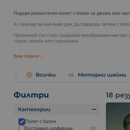
Подари романтичен полет с балон за двама или част
А с ваучер за най-якия ден, да подариш летене с бало
Празнувай със стил, създавай незабравими мигове. 
годеж, сватба или годишнина.
Осъществяваме полети в цяла България – около Соф
Виж повече
Планина, Сопот, Шуменското Плато, Искърско дефил
Лети се през цялата година!
Всички
Моторни шейни
Видове полет с б
Филтри
18 ре
Панорамно издигане с балон
Издигането се прави на живописни места, като учас
топловъздушните балони и да се насладят на уникал
Категории
Групов полет с балон
Полет с балон
Полетът се комбинира с други участници. При този в
Екстремно шофиране
125
вятъра. Истинско въздухоплавателно приключение, 