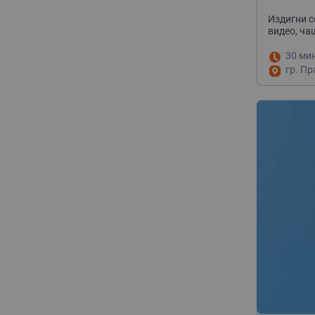
Издигни с
видео, ча
30 ми
гр. Пр