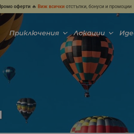
Промо оферти
🔥
Виж всички
отстъпки, бонуси и промоции
Приключения
Локации
Иде
н