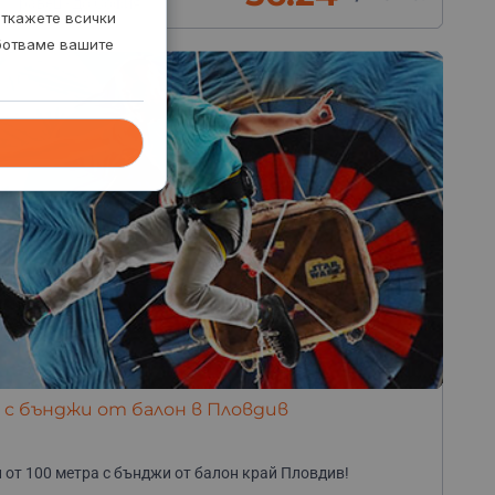
. Правец - до София
откажете всички
аботваме вашите
 с бънджи от балон в Пловдив
 от 100 метра с бънджи от балон край Пловдив!