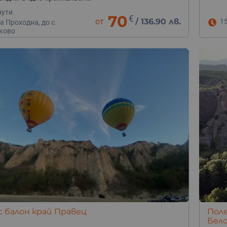
нути
70
€
от
/
136.90 лв.
1
 Проходна, до с.
ково
е се издигат над Париж в първия балон, направен от
етът продължил 8 минути, през които балонът изминал
 балон край Правец
Поле
Бел