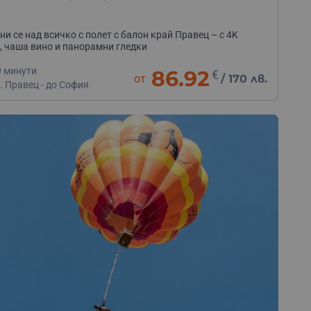
ни се над всичко с полет с балон край Правец – с 4K
, чаша вино и панорамни гледки
0 минути
86.92
€
от
/
170 лв.
. Правец - до София