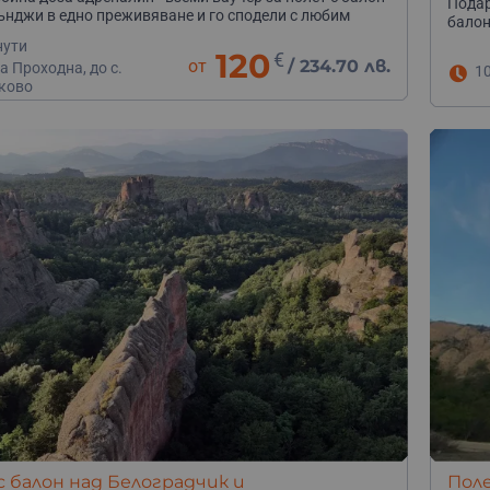
Подар
бънджи в едно преживяване и го сподели с любим
балон
нути
120
€
от
/
234.70 лв.
 Проходна, до с.
1
ково
е се издигат над Париж в първия балон, направен от
етът продължил 8 минути, през които балонът изминал
 балон над Белоградчик и
Поле