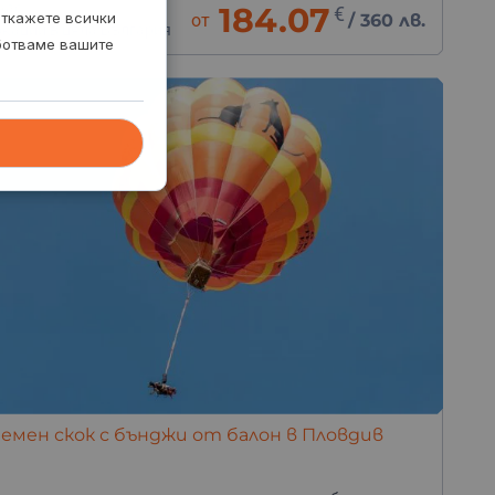
час
184.07
€
откажете всички
от
/
360 лв.
окации в цяла България
аботваме вашите
емен скок с бънджи от балон в Пловдив