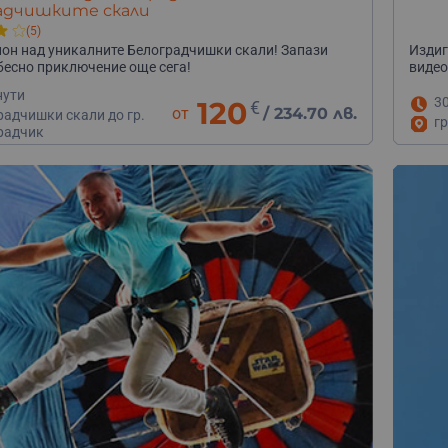
адчишките скали
(5)
лон над уникалните Белоградчишки скали! Запази
Издиг
бесно приключение още сега!
видео
нути
3
120
€
от
/
234.70 лв.
радчишки скали до гр.
гр
радчик