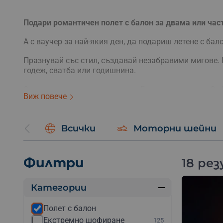
Подари романтичен полет с балон за двама или част
А с ваучер за най-якия ден, да подариш летене с бало
Празнувай със стил, създавай незабравими мигове. 
годеж, сватба или годишнина.
Осъществяваме полети в цяла България – около Соф
Виж повече
Планина, Сопот, Шуменското Плато, Искърско дефил
Лети се през цялата година!
Всички
Моторни шейни
Видове полет с б
Филтри
18 ре
Панорамно издигане с балон
Издигането се прави на живописни места, като учас
топловъздушните балони и да се насладят на уникал
Категории
Групов полет с балон
Полет с балон
Полетът се комбинира с други участници. При този в
Екстремно шофиране
125
вятъра. Истинско въздухоплавателно приключение, 