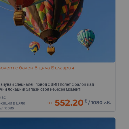
полет с балон в цяла България
знувай специален повод с ВИП полет с балон над
чни локации! Запази своя небесен момент!
час
552.20
€
от
/
1080 лв.
окации в цяла
ългария