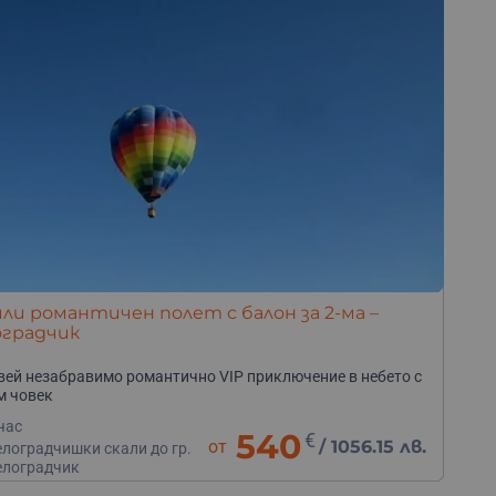
или романтичен полет с балон за 2-ма –
оградчик
ей незабравимо романтично VIP приключение в небето с
м човек
час
540
€
от
/
1056.15 лв.
елоградчишки скали до гр.
елоградчик