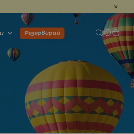
×
и
Резервирай