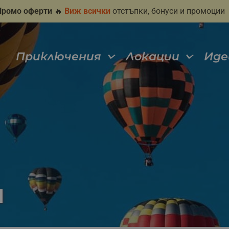
Промо оферти
🔥
Виж всички
отстъпки, бонуси и промоции
Приключения
Локации
Иде
н