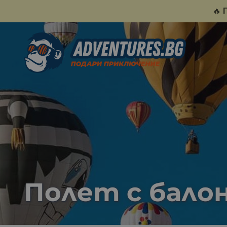
🔥
Полет с бало