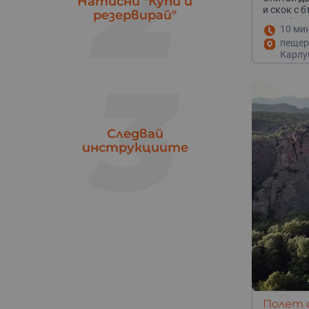
2
Натисни "Купи и
и скок с 
резервирай"
човек!
10 ми
пещера
Кога е първия полет с балон?
Карлу
Французите бяха първи! През 1783 братята Монголфи
3
тях. Балонът им бил изработен от хартия и лен. Пол
малко над 3 километра.
Следвай
инструкциите
Полет с