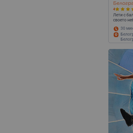
Белогр
4
Лети с ба
своето не
30 ми
Белог
Белог