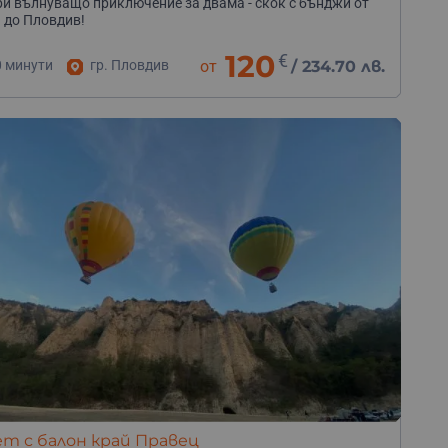
и вълнуващо приключение за двама - скок с бънджи от
 до Пловдив!
120
€
0 минути
гр. Пловдив
от
/
234.70 лв.
т с балон край Правец