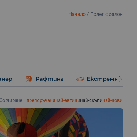
Начало
/
Полет с балон
анер
Рафтинг
Екстремно шоф
Сортиране:
препоръчани
най-евтини
най-скъпи
най-нови