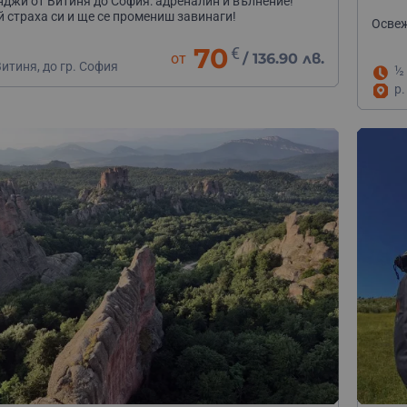
нджи от Витиня до София: адреналин и вълнение!
 страха си и ще се промениш завинаги!
Освеж
70
€
от
/
136.90 лв.
итиня, до гр. София
½
р.