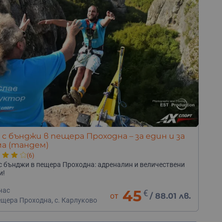
 с бънджи в пещера Проходна – за един и за
а (тандем)
(6)
с бънджи в пещера Проходна: адреналин и величествени
и!
час
45
€
от
/
88.01 лв.
ещера Проходна, с. Карлуково