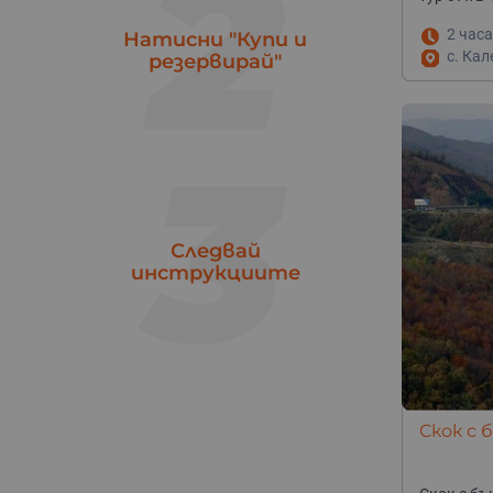
2
Търговище
1
2 часа
Ямбол
Натисни "Купи и
1
с. Кал
резервирай"
3
Следвай
инструкциите
Скок с