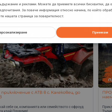
г
ъдържание и реклами. Можете да приемете всички бисквитки, да 
едпочитания. За повече информация относно начина, по който обр
ете нашата страница за поверителност.
ерсонализиране
Приемам
приключение с АТВ в с. Калековец, до
ПРОМ
в
наем
ай себе си, компанията или семейството с офроуд
Прикл
-та край Пловдив!
Търно