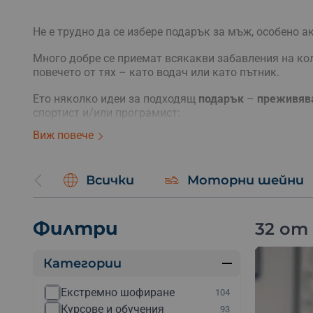
Не е трудно да се избере подарък за мъж, особено а
Много добре се приемат всякакви забавления на ко
повечето от тях – като водач или като пътник.
Ето няколко идеи за подходящ
подарък
–
преживява
спортист и/или програмист:
Виж повече
Електрически мотор под наем, каране на АТВ, Бъ
Каране на джет, водни ски, джетпак, риболов в мо
Пилотиране на самолет, полет с парапланер, мот
Всички
Моторни шейни
Ако търсиш подарък за рожден ден на любимия мъж, 
Ако е
подарък за съпруг или годеник
, за годишнина
Филтри
32 от
приключението заедно с него и да добавиш капка р
разходка с яхта
Категории
полет с балон
преход в планината
Екстремно шофиране
104
разходка с кон
Курсове и обучения
93