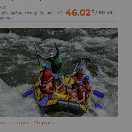
час
46.02
€
от
/
90 лв.
ай с. Арбанаси и гр. Велико
ърново
тинг по река Струма