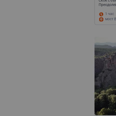
Скок с бъ
Преодолей
1 час
мост В