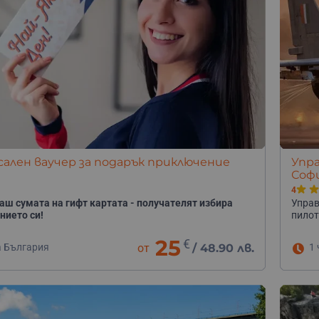
ачин на живот, добър вариант е ваучер за
еодолява препятствия и страховете си.
ешиш, ако избереш офроуд сафари или миникруиз с
ален ваучер за подарък приключение
Упра
Соф
4
аш сумата на гифт картата - получателят избира
Управ
нието си!
пилот
25
€
а България
от
/
48.90 лв.
1 