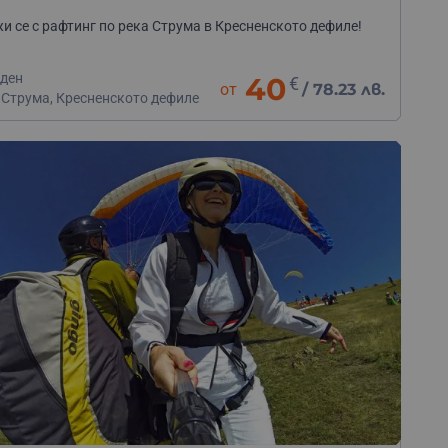
и се с рафтинг по река Струма в Кресненското дефиле!
 ден
40
€
от
/
78.23 лв.
 Струма, Кресненското дефиле