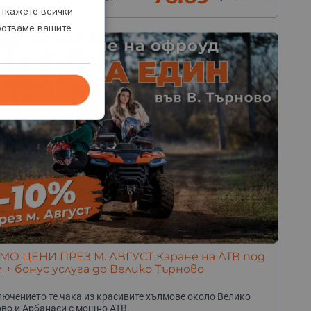
р. Казанлък
откажете всички
аботваме вашите
О ЦЕНИ ПРЕЗ М. АВГУСТ Каране на АТВ под
 + бонус услуга до Велико Търново
ючението те чака из красивите хълмове около Велико
во и Арбанаси с мощно АТВ.