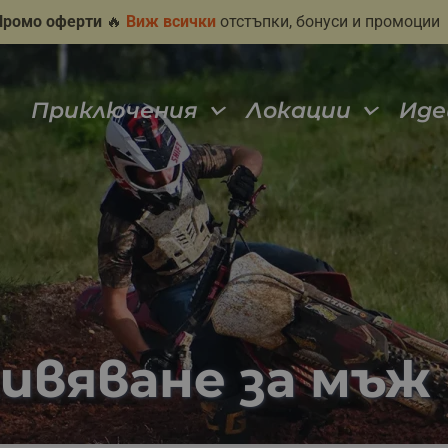
Промо оферти
🔥
Виж всички
отстъпки, бонуси и промоции
Приключения
Локации
Иде
ивяване за мъж