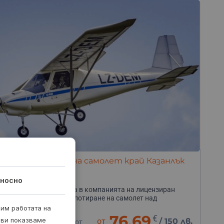
 по пилотиране на самолет край Казанлък
носно
(5)
 контрол над самолета в компанията на лицензиран
! Усети тръпката от пилотиране на самолет над
лък!
рим работата на
час
76.69
€
 ви показваме
от
/
150 лв.
етище Казанлък, южно от