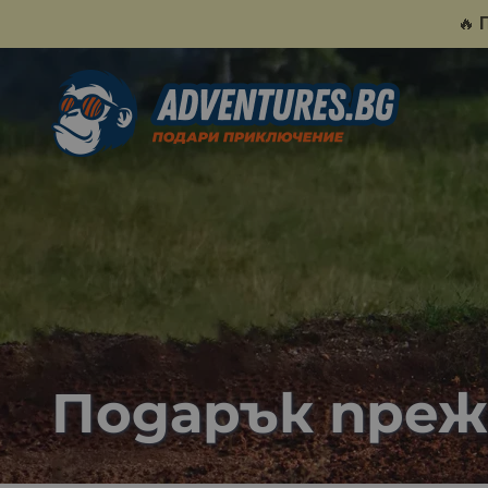
🔥
Подарък преж