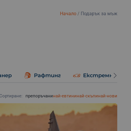
Начало
/
Подарък за мъж
анер
Рафтинг
Екстремно шоф
Сортиране:
препоръчани
най-евтини
най-скъпи
най-нови