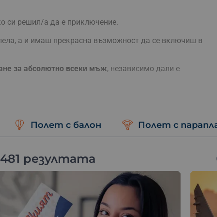
ко си решил/а да е приключение.
лела, а и имаш прекрасна възможност да се включиш в
не за абсолютно всеки мъж
, независимо дали е
ги, Дрифт-приключение, офроуд с джипове,
рето с яхта, рафтинг, флайборд, водно родео,
опарапланер, делтапланер, автожир.
Полет с балон
Полет с парапл
без съмнения се спри на едно от гореизброените неща.
 или Свети Валентин, ти препоръчваме да се включиш в
 481 резултата
омантика: