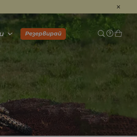
×
и
Резервирай