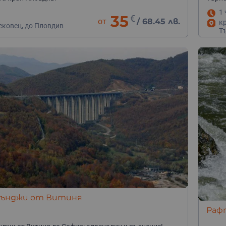
1 
35
€
от
/
68.45 лв.
кр
ековец, до Пловдив
Т
 бънджи от Витиня
Раф