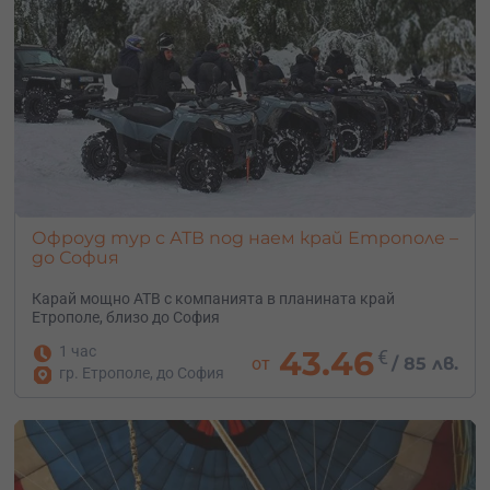
Офроуд тур с АТВ под наем край Етрополе –
до София
Карай мощно АТВ с компанията в планината край
Етрополе, близо до София
1 час
43.46
€
от
/
85 лв.
гр. Етрополе, до София