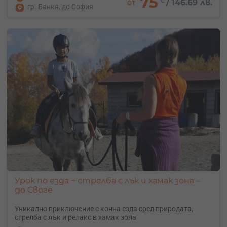
75
от
/
146.69 лв.
гр. Банкя, до София
Урок по езда + стрелба с лък и хамак зона –
до Своге
Уникално приключение с конна езда сред природата,
стрелба с лък и релакс в хамак зона