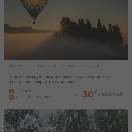
Издигане с балон край Белоградчик
Издигни се над Белоградчишките скали с балон и се
наслади на невероятни панорами!
10 минути
30
€
от
/
58.67 лв.
до гр. Белоградчик