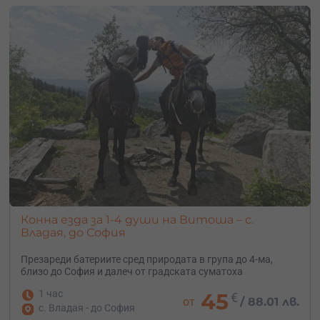
Конна езда за 1-4 души на Витоша – с.
Владая, до София
Презареди батериите сред природата в група до 4-ма,
близо до София и далеч от градската суматоха
1 час
45
€
от
/
88.01 лв.
с. Владая - до София