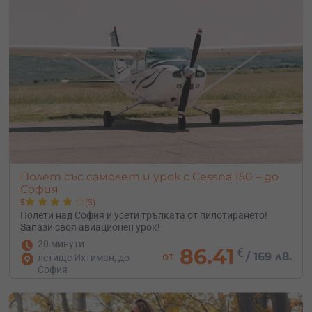
Полет със самолет и урок с Cessna 150 – до
София
5
(3)
Полети над София и усети тръпката от пилотирането!
Запази своя авиационен урок!
20 минути
86.41
€
от
/
169 лв.
летище Ихтиман, до
София