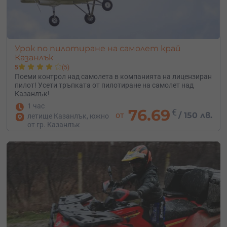
Урок по пилотиране на самолет край
Казанлък
5
(5)
Поеми контрол над самолета в компанията на лицензиран
пилот! Усети тръпката от пилотиране на самолет над
Казанлък!
1 час
76.69
€
от
/
150 лв.
летище Казанлък, южно
от гр. Казанлък