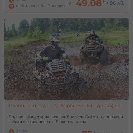
49.08
€
от
/
96 лв.
с. Ягодово, обл. Пловдив
Планински тур с АТВ край Банкя – до София
Подари офроуд приключение близо до София - панорамни
гледки от живописната Люлин планина
2 часа
€