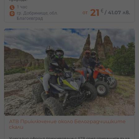
1 час
21
€
от
/
41.07 лв.
гр. Добринище, обл.
Благоевград
АТВ Приключение около Белоградчишките
скали
Уникално офроуд преживяване с АТВ сред спиращите дъха