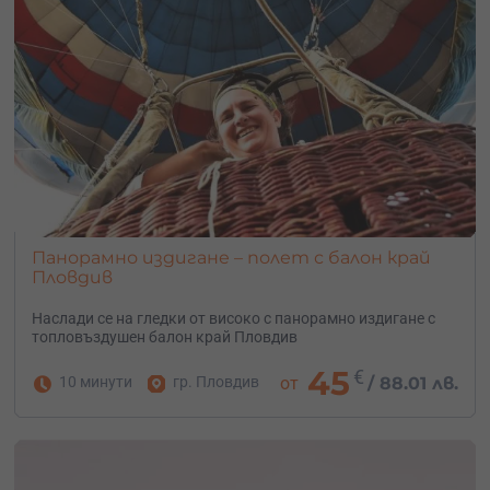
Панорамно издигане – полет с балон край
Пловдив
Наслади се на гледки от високо с панорамно издигане с
топловъздушен балон край Пловдив
45
€
10 минути
гр. Пловдив
от
/
88.01 лв.