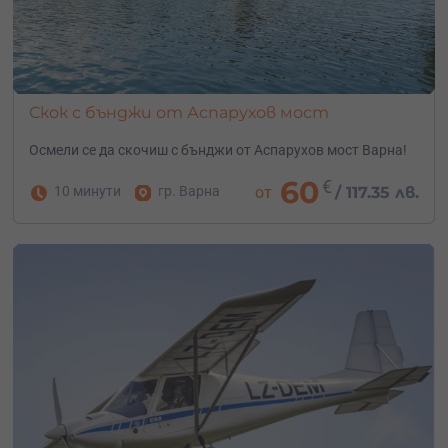
Скок с бънджи от Аспарухов мост
Осмели се да скочиш с бънджи от Аспарухов мост Варна!
60
€
10 минути
гр. Варна
от
/
117.35 лв.