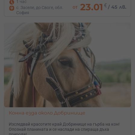
1 час
23.01
€
от
/
45 лв.
с. Заселе, до Своге, обл.
София
Конна езда около Добринище
Изследвай красотите край Добринище на гърба на кон!
Опознай планината и се наслади на спираща дъха
природа!