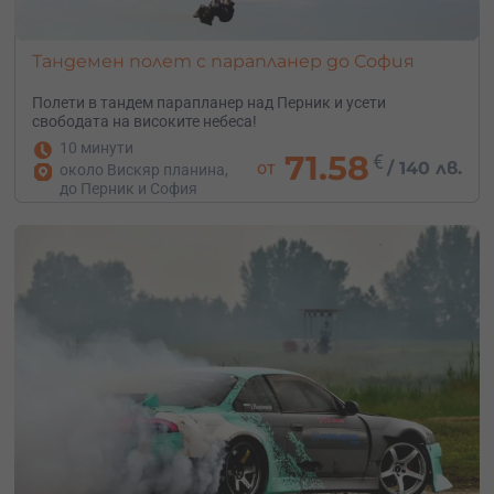
Тандемен полет с парапланер до София
Полети в тандем парапланер над Перник и усети
свободата на високите небеса!
10 минути
71.58
€
от
/
140 лв.
около Вискяр планина,
до Перник и София