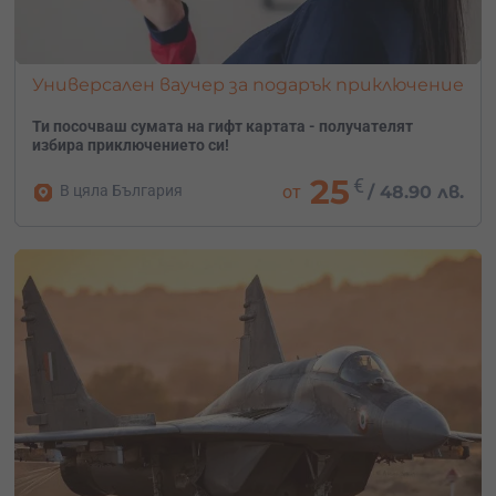
Универсален ваучер за подарък приключение
Ти посочваш сумата на гифт картата - получателят
избира приключението си!
25
€
В цяла България
от
/
48.90 лв.