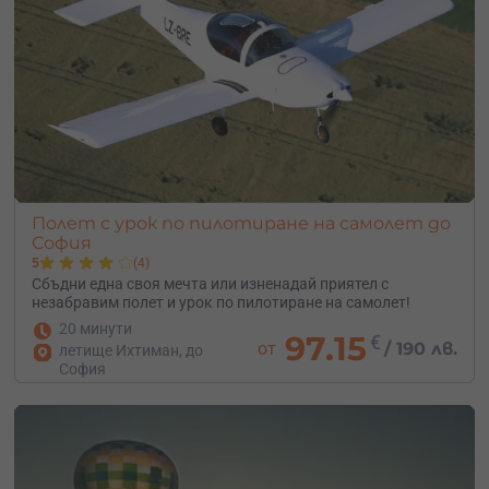
Полет с урок по пилотиране на самолет до
София
5
(4)
Сбъдни една своя мечта или изненадай приятел с
незабравим полет и урок по пилотиране на самолет!
20 минути
97.15
€
от
/
190 лв.
летище Ихтиман, до
София