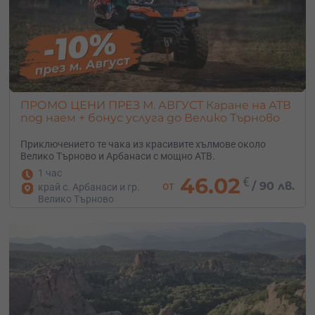
ПРОМО ЦЕНИ ПРЕЗ М. АВГУСТ Каране на АТВ
под наем + бонус услуга до Велико Търново
Приключението те чака из красивите хълмове около
Велико Търново и Арбанаси с мощно АТВ.
1 час
46.02
€
от
/
90 лв.
край с. Арбанаси и гр.
Велико Търново