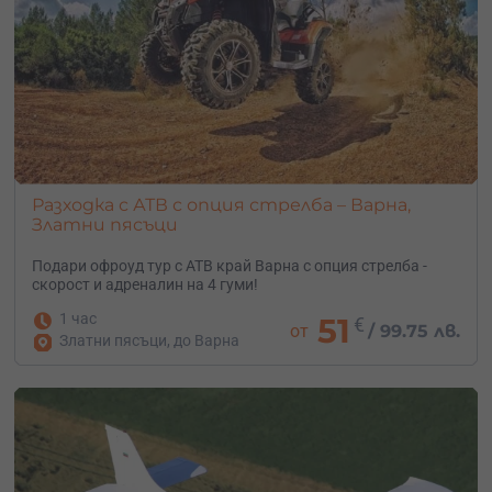
Разходка с АТВ с опция стрелба – Варна,
Златни пясъци
Подари офроуд тур с АТВ край Варна с опция стрелба -
скорост и адреналин на 4 гуми!
1 час
51
€
от
/
99.75 лв.
Златни пясъци, до Варна