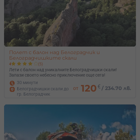
Полет с балон над Белоградчик и
Белоградчишките скали
4
(5)
Лети с балон над уникалните Белоградчишки скали!
Запази своето небесно приключение още сега!
30 минути
120
€
от
/
234.70 лв.
Белоградчишки скали до
гр. Белоградчик