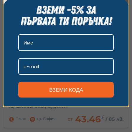
всички бисквитки, да откажете всички или да
изберете предпочитания. За повече информация
относно начина, по който обработваме вашите
данни, моля, посетете нашата страница за
поверителност.
Приемам
Персонализиране
Обучение по ски и сноуборд на ски
симулатор – на закрито в София
ВЗЕМИ КОДА
Уроци по ски и сноуборд в София, на закрито и
целогодишно! Бъди готов за зимния сезон - научи се да
караш ски или сноуборд СЕГА!
43.46
€
1 час
гр. София
от
/
85 лв.