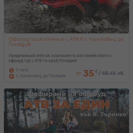
Офроуд приключение с АТВ в с. Калековец, до
Пловдив
Предизвикай себе си, компанията или семейството с
офроуд тур с АТВ-та край Пловдив!
2 часа
35
€
от
/
68.45 лв.
с. Калековец, до Пловдив