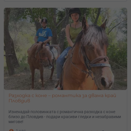
Разходка с коне – романтика за двама край
Пловдив
Изненадай половинката с романтична разходка с коне
близо до Пловдив - подари красиви гледки и незабравими
мигове!
1 час