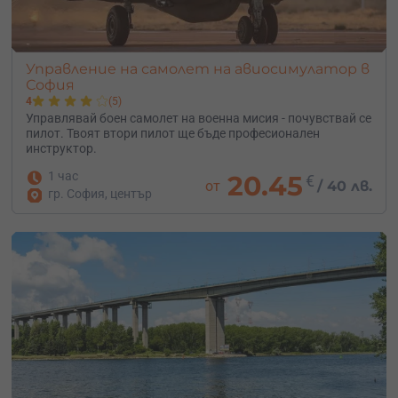
Управление на самолет на авиосимулатор в
София
4
(5)
Управлявай боен самолет на военна мисия - почувствай се
пилот. Твоят втори пилот ще бъде професионален
инструктор.
1 час
20.45
€
от
/
40 лв.
гр. София, център