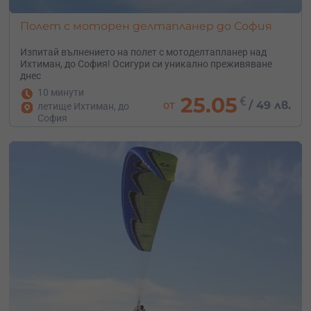
Полет с моторен делтапланер до София
Изпитай вълнението на полет с мотоделтапланер над
Ихтиман, до София! Осигури си уникално преживяване
днес
10 минути
25.05
€
от
/
49 лв.
летище Ихтиман, до
София