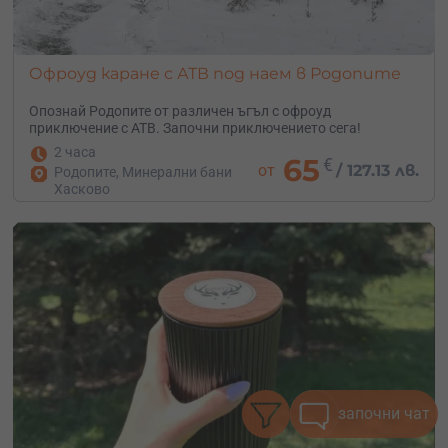
Офроуд каране с АТВ под наем в Родопите
Опознай Родопите от различен ъгъл с офроуд
приключение с АТВ. Започни приключението сега!
2 часа
65
€
от
/
127.13 лв.
Родопите, Минерални бани
Хасково
започни чат