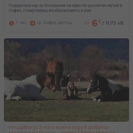
Подари ваучер за посещение на един по-различен музей в
София, стимулиращ въображението и ума
6
€
1 час
гр. София, център
от
/
11.73 лв.
Нощувка за 2-ма и конна езда в дивата
природа на Пирин – хотел Света Марина,