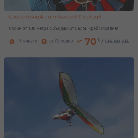
Скок с бънджи от балон в Пловдив
Скочи от 100 метра с бънджи от балон край Пловдив!
70
€
15 минути
гр. Пловдив
от
/
136.90 лв.