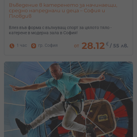
Въведение в катеренето за начинаещи,
средно напреднали и деца – София и
Пловдив
Влез във форма с вълнуващ спорт за цялото тяло -
катерене в модерна зала в София!
28.12
€
1 час
гр. София
от
/
55 лв.