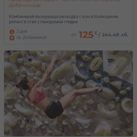
Добринище
Комбинирай вълнуваща разходка с кон и пълноценен
релакс в стая с панорамни гледки
2 дни
125
€
от
/
244.48 лв.
гр. Добринище