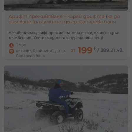
Дрифт преживяване – карай дрифтачка до
скъсване (на гумите) до гр. Сапарева баня
Незабравимо дрифт преживяване за всеки, в чиято кръв
тече бензин. Усети скоростта и адреналина сега!
1 час
199
€
от
/
389.21 лв.
летище „Крайници“, до гр.
Сапарева баня