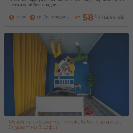
гледки край Белоградчик
58
€
1 час
гр. Белоградчик
от
/
113.44 лв.
Музей на илюзиите – преживяване за деца и
възрастни в София