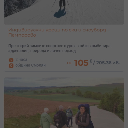
Индивидуални уроци по ски и сноуборд –
Пампорово
Преоткрий зимните спортове с урок, който комбинира
адреналин, природа и личен подход
2 часа
105
€
от
/
205.36 лв.
община Смолян