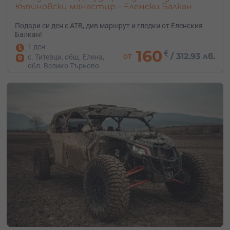
Къпиновски манастир – Еленски Балкан
Подари си ден с АТВ, див маршрут и гледки от Еленския
Балкан!
1 ден
160
€
от
/
312.93 лв.
с. Титевци, общ. Елена,
обл. Велико Търново