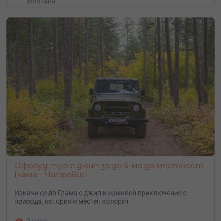
Монтана
Офроуд тур с джип за до 5-ма до местност
Глама – Чипровци
Изкачи се до Глама с джип и изживей приключение с
природа, история и местен колорит
2 часа