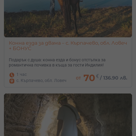
Конна езда за двама – с. Кърпачево, обл. Ловеч
+ БОНУС
Подарък с душа: конна езда и бонус отстъпка за
романтична почивка в къща за гости Индилия!
1 час
70
€
от
/
136.90 лв.
с. Кърпачево, обл. Ловеч