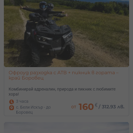
Офроуд разходка с АТВ + пикник в гората –
край Боровец
Комбинирай адреналин, природа и пикник с любимите
хора!
3 часа
160
€
от
/
312.93 лв.
с. Бели Искър - до
Боровец