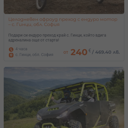
Целодневен офроуд преход с ендуро мотор
– с. Гинци, обл. София
Подари си ендуро преход край с. Гинци, който вдига
адреналина още от старта!
4 часа
240
€
от
/
469.40 лв.
с. Гинци, обл. София