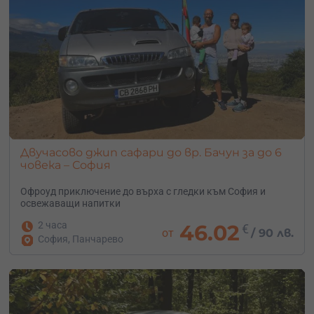
Двучасово джип сафари до вр. Бачун за до 6
човека – София
Офроуд приключение до върха с гледки към София и
освежаващи напитки
2 часа
46.02
€
от
/
90 лв.
София, Панчарево