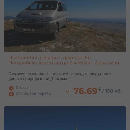
Целодневно сафари с джип до вр.
Петровски кръст за до 6 човека – Драгоман
С включено хапване, напитки и офроуд маршрут през
дивата природа край Драгоман!
5 часа
76.69
€
от
/
150 лв.
София, Панчарево