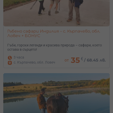
Гъбено сафари Индилия – с. Кърпачево, обл.
Ловеч + БОНУС
Гъби, горски легенди и красива природа – сафари, което
остава в сърцето!
3 часа
35
€
от
/
68.45 лв.
с. Кърпачево, обл. Ловеч