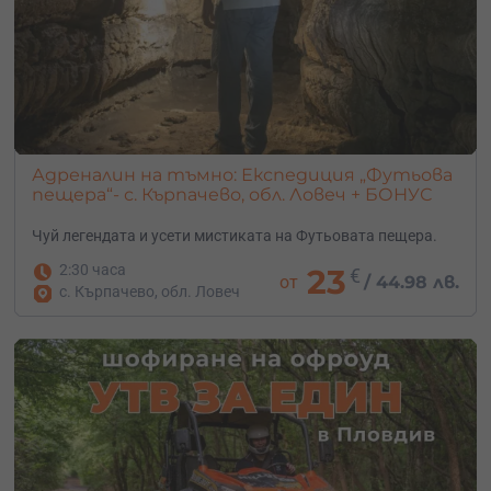
Адреналин на тъмно: Експедиция „Футьова
пещера“- с. Кърпачево, обл. Ловеч + БОНУС
Чуй легендата и усети мистиката на Футьовата пещера.
2:30 часа
23
€
от
/
44.98 лв.
с. Кърпачево, обл. Ловеч