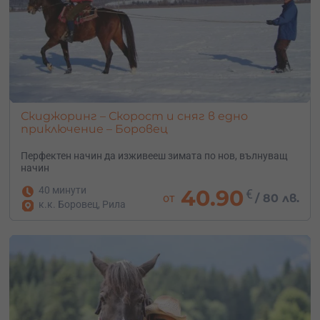
Скиджоринг – Скорост и сняг в едно
приключение – Боровец
Перфектен начин да изживееш зимата по нов, вълнуващ
начин
40 минути
40.90
€
от
/
80 лв.
к.к. Боровец, Рила