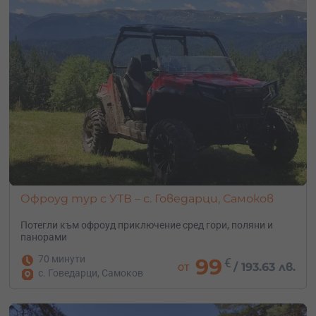
Офроуд тур с УТВ – с. Говедарци, Самоков
Потегли към офроуд приключение сред гори, поляни и
панорами
70 минути
99
€
от
/
193.63 лв.
с. Говедарци, Самоков