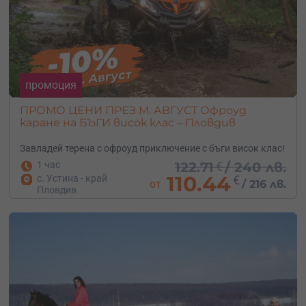
промоция
ПРОМО ЦЕНИ ПРЕЗ М. АВГУСТ Офроуд
каране на БЪГИ висок клас – Пловдив
Завладей терена с офроуд приключение с бъги висок клас!
1 час
122.71
€
/
240 лв.
110.44
с. Устина - край
€
от
/
216 лв.
Пловдив