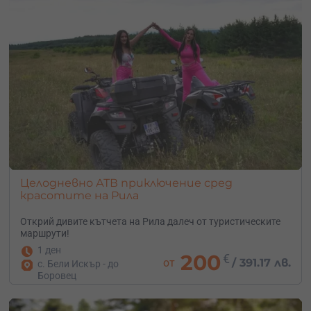
Целодневно АТВ приключение сред
красотите на Рила
Открий дивите кътчета на Рила далеч от туристическите
маршрути!
1 ден
200
€
от
/
391.17 лв.
с. Бели Искър - до
Боровец