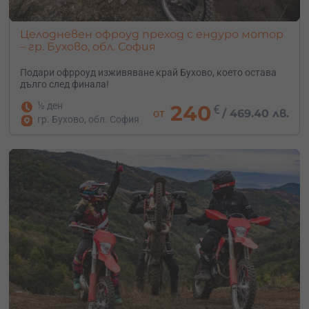
Целодневен офроуд преход с ендуро мотор
– гр. Бухово, обл. София
Подари офрроуд изживяване край Бухово, което остава
дълго след финала!
½ ден
240
€
от
/
469.40 лв.
гр. Бухово, обл. София