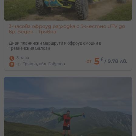
3-часова офроуд разходка с 5-местно UTV до
вр. Бедек – Трявна
Диви планински маршрути и офроуд емоции в
Тревненския Балкан
3 часа
5
€
от
/
9.78 лв.
гр. Трявна, обл. Габрово