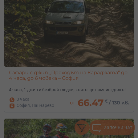
Сафари с джип „Преходът на Караджата“ до
4 часа, до 6 човека – София
4 часа, 1 джип и безброй гледки, които ще помниш дълго!
3 часа
66.47
€
от
/
130 лв.
София, Панчарево
започни чат