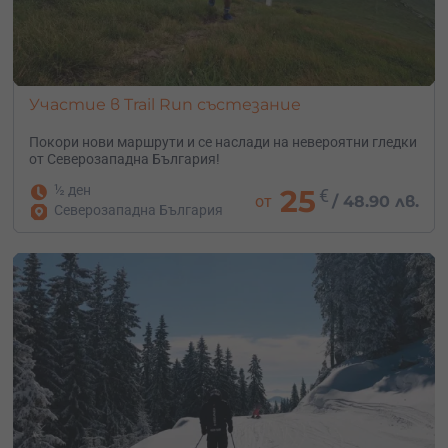
Участие в Trail Run състезание
Покори нови маршрути и се наслади на невероятни гледки
от Северозападна България!
½ ден
25
€
от
/
48.90 лв.
Северозападна България