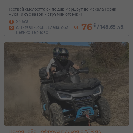
Тествай смелостта си по див маршрут до махала Горни
Чукани със завои и стръмни отсечки!
2 часа
76
€
от
/
148.65 лв.
с. Титевци, общ. Елена, обл.
Велико Търново
Целодневен офроуд преход с АТВ до