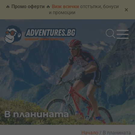
🔥
Промо оферти
🔥
Виж всички
отстъпки, бонуси
×
и промоции
В планината
Начало
/
В планината