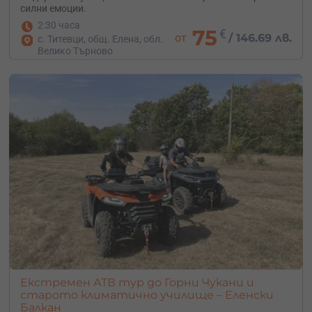
силни емоции.
2:30 часа
75
€
от
/
146.69 лв.
с. Титевци, общ. Елена, обл.
Велико Търново
Екстремен АТВ тур до Горни Чукани и
старото климатично училище – Еленски
Балкан