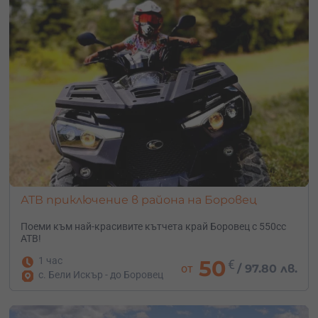
АТВ приключение в района на Боровец
Поеми към най-красивите кътчета край Боровец с 550cc
АТВ!
1 час
50
€
от
/
97.80 лв.
с. Бели Искър - до Боровец