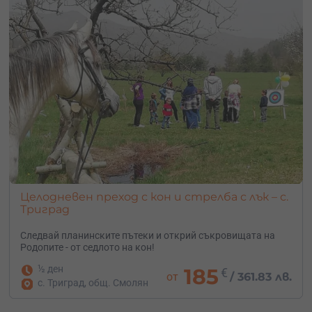
Целодневен преход с кон и стрелба с лък – с.
Триград
Следвай планинските пътеки и открий съкровищата на
Родопите - от седлото на кон!
½ ден
185
€
от
/
361.83 лв.
с. Триград, общ. Смолян