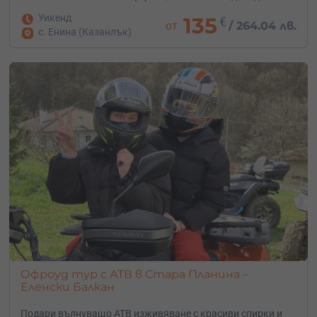
Уикенд
135
€
от
/
264.04 лв.
с. Енина (Казанлък)
Офроуд тур с АТВ в Стара Планина –
Еленски Балкан
Подари вълнуващо АТВ изживяване с красиви спирки и