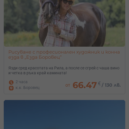
Рисуване с професионален художник и конна
езда в „Eзда Боровец“
Язди сред красотата на Рила, а после се сгрей с чаша вино
и четка в ръка край камината!
2 часа
66.47
€
от
/
130 лв.
к.к. Боровец