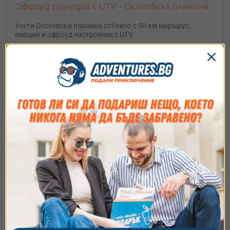
Офроуд разходка с UTV – Осоговска планина
Усети Осоговска планина отблизо с 50 км маршрут,
емоция и офроуд настроение с UTV.
110
€
гр. Кюстендил
от
/
215.15 лв.
Съгласие
Подробности
Относно
Ние използваме бисквитки. Използваме
бисквитки и подобни технологии, за да осигурим
работата на уебсайта, да подобрим
изживяването ви, да анализираме използването
на сайта и да ви показваме персонализирано
съдържание и реклами. Можете да приемете