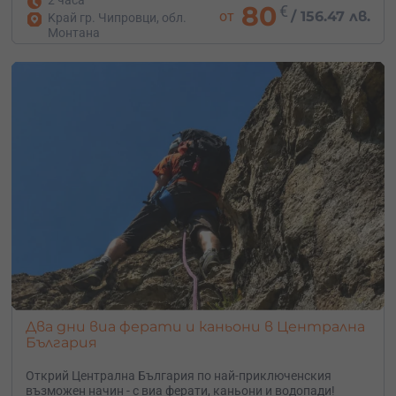
80
€
от
/
156.47 лв.
Kрай гр. Чипровци, обл.
Монтана
Два дни виа ферати и каньони в Централна
България
Открий Централна България по най-приключенския
възможен начин - с виа ферати, каньони и водопади!