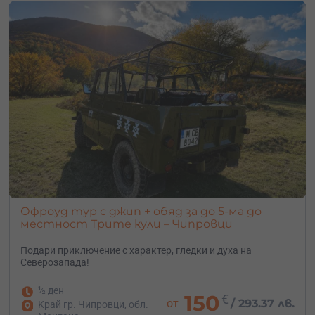
Офроуд тур с джип + обяд за до 5-ма до
местност Трите кули – Чипровци
Подари приключение с характер, гледки и духа на
Северозапада!
½ ден
150
€
от
/
293.37 лв.
Kрай гр. Чипровци, обл.