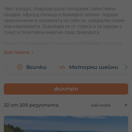
Чист въздух, спиращи дъха панорами, тайнствени
пещери, офроуд пътища и безмерно зелено: подари
приключение в планината на себе си, специален човек
или компанията. Освободи се от стреса и се зареди с
тонус и позитивна енергия сред природата.
При нас ще намериш планински забавления за всеки:
Виж повече
ваучер за вълнуващ планински офроуд с бъгита,
АТВ, джипове, електрически велосипеди, ендуро
мотори;
Всички
Моторни шейни
подарък нощувки в бутикови къщи за гости, еко
селища, ферми или луксозни комплекси в
планината;
филтри
ваучери за живописни преходи с коне;
пешеходни разходки из Балкана;
курсове по оцеляване;
32 от 205 резултата
рафтинг;
ски и сноуборд приключения.