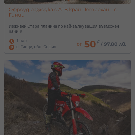
Офроуд разходка с АТВ край Петрохан – с.
Гинци
Изживей Стара планина по най-вълнуващия възможен
начин!
1 час
50
€
от
/
97.80 лв.
с. Гинци, обл. София