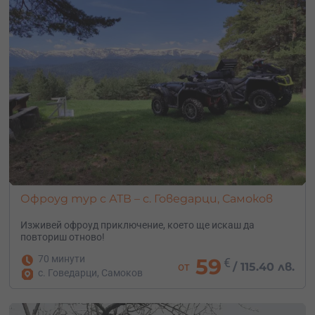
Офроуд тур с АТВ – с. Говедарци, Самоков
Изживей офроуд приключение, което ще искаш да
повториш отново!
70 минути
59
€
от
/
115.40 лв.
с. Говедарци, Самоков