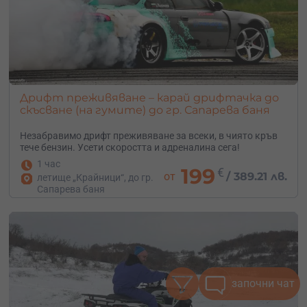
Дрифт преживяване – карай дрифтачка до
скъсване (на гумите) до гр. Сапарева баня
Незабравимо дрифт преживяване за всеки, в чиято кръв
тече бензин. Усети скоростта и адреналина сега!
1 час
199
€
от
/
389.21 лв.
летище „Крайници“, до гр.
Сапарева баня
започни чат