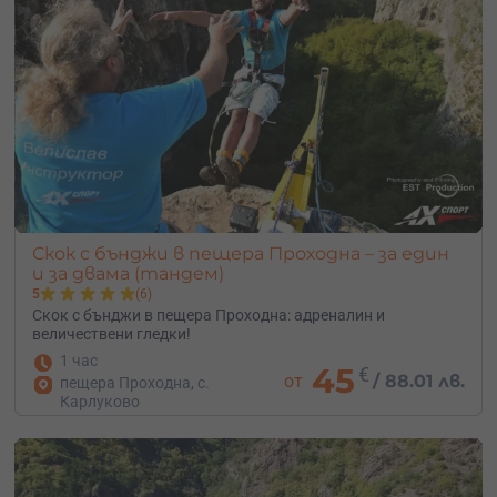
Скок с бънджи в пещера Проходна – за един
и за двама (тандем)
5
(6)
Скок с бънджи в пещера Проходна: адреналин и
величествени гледки!
1 час
45
€
от
/
88.01 лв.
пещера Проходна, с.
Карлуково