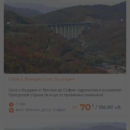
Скок с бънджи от Витиня
Скок с бънджи от Витиня до София: адреналин и вълнение!
Преодолей страха си и ще се промениш завинаги!
1 час
70
€
от
/
136.90 лв.
мост Витиня, до гр. София