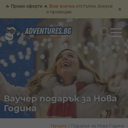
🔥
Промо оферти
🔥
Виж всички
отстъпки, бонуси
×
и промоции
Ваучер подарък за Нова
Година
Начало
/
Подарък за Нова Година