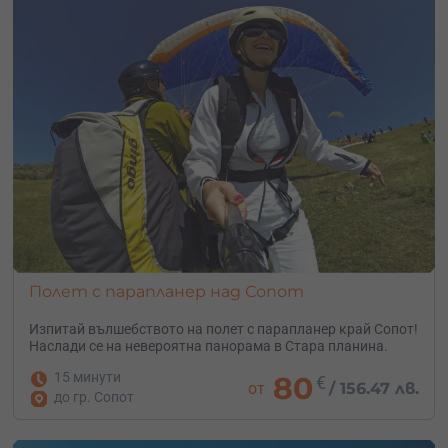
Полет с парапланер над Сопот
Изпитай вълшебството на полет с парапланер край Сопот!
Наслади се на невероятна панорама в Стара планина.
15 минути
80
€
от
/
156.47 лв.
до гр. Сопот