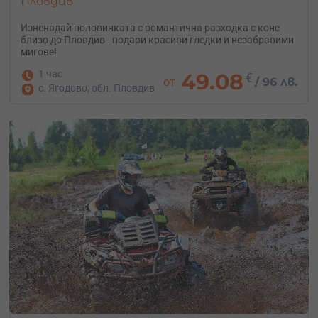
Пловдив
Изненадай половинката с романтична разходка с коне
близо до Пловдив - подари красиви гледки и незабравими
мигове!
1 час
49.08
€
от
/
96 лв.
с. Ягодово, обл. Пловдив