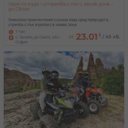
Урок по езда + стрелба с лък и хамак зона –
до Своге
Уникално приключение с конна езда сред природата,
стрелба с лък и релакс в хамак зона
1 час
23.01
€
от
/
45 лв.
с. Заселе, до Своге, обл.
София