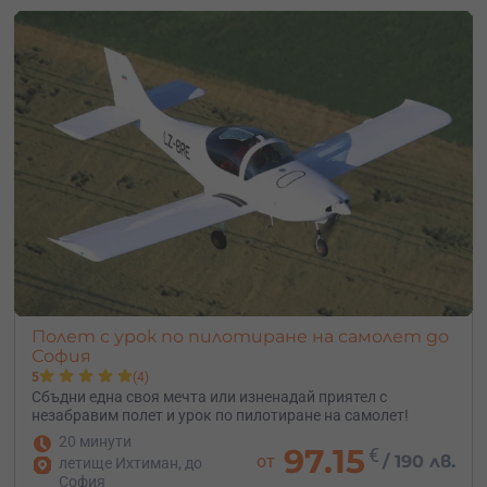
Полет с урок по пилотиране на самолет до
София
5
(4)
Сбъдни една своя мечта или изненадай приятел с
незабравим полет и урок по пилотиране на самолет!
20 минути
97.15
€
от
/
190 лв.
летище Ихтиман, до
София