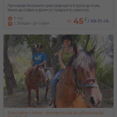
Презареди батериите сред природата в група до 4-ма,
близо до София и далеч от градската суматоха
1 час
45
€
от
/
88.01 лв.
с. Владая - до София
Разходка с коне – романтика за двама край