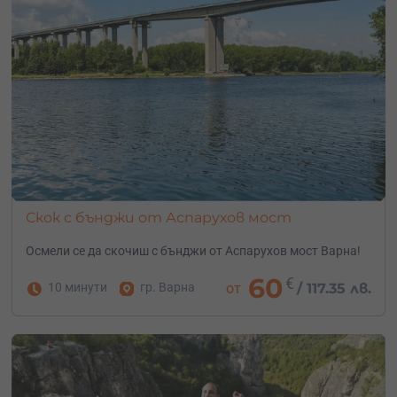
Скок с бънджи от Аспарухов мост
Осмели се да скочиш с бънджи от Аспарухов мост Варна!
60
€
10 минути
гр. Варна
от
/
117.35 лв.