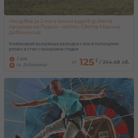
Нощувка за 2-ма и конна езда в дивата
природа на Пирин – хотел Света Марина,
Добринище
Комбинирай вълнуваща разходка с кон и пълноценен
релакс в стая с панорамни гледки
2 дни
125
€
от
/
244.48 лв.
гр. Добринище