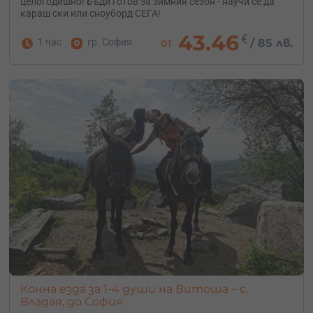
целогодишно! Бъди готов за зимния сезон - научи се да
караш ски или сноуборд СЕГА!
43.46
€
1 час
гр. София
от
/
85 лв.
Конна езда за 1-4 души на Витоша – с.
Владая, до София