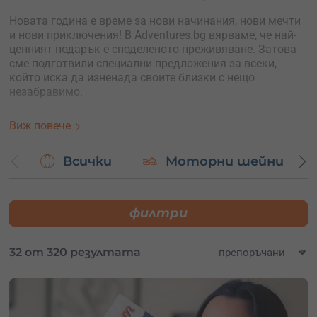
Новата година е време за нови начинания, нови мечти
и нови приключения! В Adventures.bg вярваме, че най-
ценният подарък е споделеното преживяване. Затова
сме подготвили специални предложения за всеки,
който иска да изненада своите близки с нещо
незабравимо.
От екстремни спортове и адреналинови изживявания
Виж повече
до романтични разходки и спокойни моменти сред
природата – при нас ще откриете идеалния ваучер
Всички
Моторни шейни
подарък за нова година.
Защо да изберете Adventures.bg за вашите
новогодишни подаръци?
филтри
Разнообразие:
Нашата платформа предлага богат
избор от приключенски преживявания в цялата
32 от 320 резултата
страна.
Персонализация:
Всеки ваучер може да бъде
персонализиран със специално послание или
поздрав.
Удобство:
Бързо и лесно поръчване онлайн, с