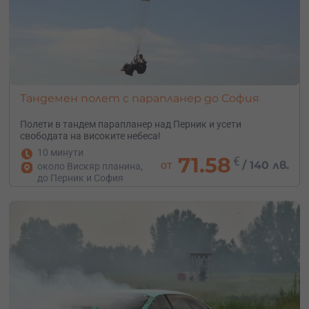
Тандемен полет с парапланер до София
Полети в тандем парапланер над Перник и усети
свободата на високите небеса!
10 минути
71.58
€
от
/
140 лв.
около Вискяр планина,
до Перник и София