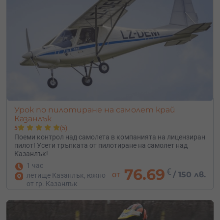
Урок по пилотиране на самолет край
Казанлък
5
(5)
Поеми контрол над самолета в компанията на лицензиран
пилот! Усети тръпката от пилотиране на самолет над
Казанлък!
1 час
76.69
€
от
/
150 лв.
летище Казанлък, южно
от гр. Казанлък