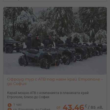
Офроуд тур с АТВ под наем край Етрополе –
до София
Карай мощно АТВ с компанията в планината край
Етрополе, близо до София
1 час
43.46
€
от
/
85 лв.
гр. Етрополе, до София