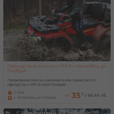
Офроуд приключение с АТВ в с. Калековец, до
Пловдив
Предизвикай себе си, компанията или семейството с
офроуд тур с АТВ-та край Пловдив!
2 часа
35
€
от
/
68.45 лв.
с. Калековец, до Пловдив