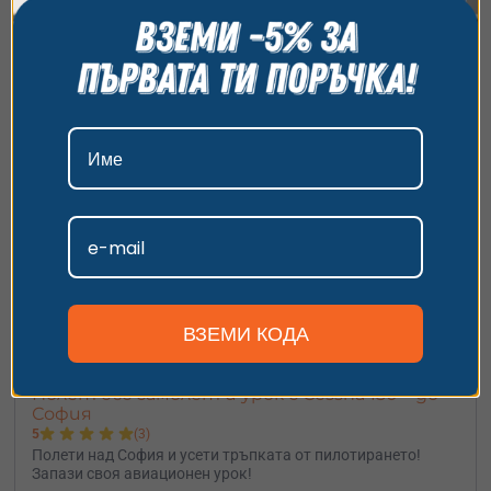
45
€
10 минути
гр. Пловдив
от
/
88.01 лв.
всички бисквитки, да откажете всички или да
изберете предпочитания. За повече информация
относно начина, по който обработваме вашите
данни, моля, посетете нашата страница за
поверителност.
Приемам
Персонализиране
ВЗЕМИ КОДА
Полет със самолет и урок с Cessna 150 – до
София
5
(3)
Полети над София и усети тръпката от пилотирането!
Запази своя авиационен урок!