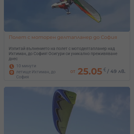
Полет с моторен делтапланер до София
Изпитай вълнението на полет с мотоделтапланер над
Ихтиман, до София! Осигури си уникално преживяване
днес
10 минути
25.05
€
от
/
49 лв.
летище Ихтиман, до
София