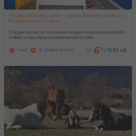
Музей на илюзиите – преживяване за деца и
възрастни в София
Подари ваучер за посещение на един по-различен музей в
София, стимулиращ въображението и ума
6
€
1 час
гр. София, център
от
/
11.73 лв.