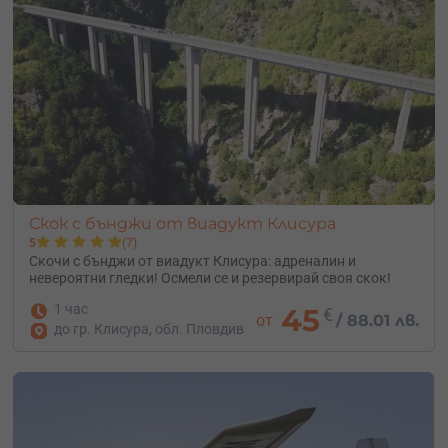
Скок с бънджи от виадукт Клисура
5
(7)
Скочи с бънджи от виадукт Клисура: адреналин и
невероятни гледки! Осмели се и резервирай своя скок!
1 час
45
€
от
/
88.01 лв.
до гр. Клисура, обл. Пловдив