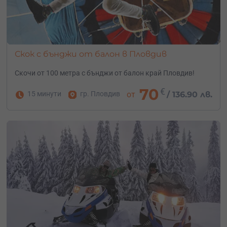
Скок с бънджи от балон в Пловдив
Скочи от 100 метра с бънджи от балон край Пловдив!
70
€
15 минути
гр. Пловдив
от
/
136.90 лв.