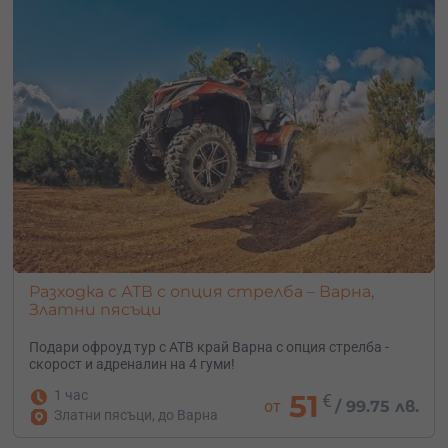
Разходка с АТВ с опция стрелба – Варна,
Златни пясъци
Подари офроуд тур с АТВ край Варна с опция стрелба -
скорост и адреналин на 4 гуми!
1 час
51
€
от
/
99.75 лв.
Златни пясъци, до Варна