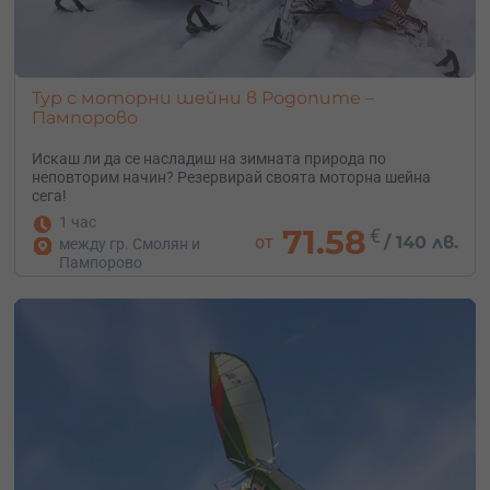
Тур с моторни шейни в Родопите –
Пампорово
Искаш ли да се насладиш на зимната природа по
неповторим начин? Резервирай своята моторна шейна
сега!
1 час
71.58
€
от
/
140 лв.
между гр. Смолян и
Пампорово