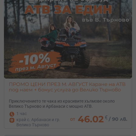
ПРОМО ЦЕНИ ПРЕЗ М. АВГУСТ Каране на АТВ
под наем + бонус услуга до Велико Търново
Приключението те чака из красивите хълмове около
Велико Търново и Арбанаси с мощно АТВ.
1 час
46.02
€
от
/
90 лв.
край с. Арбанаси и гр.
Велико Търново