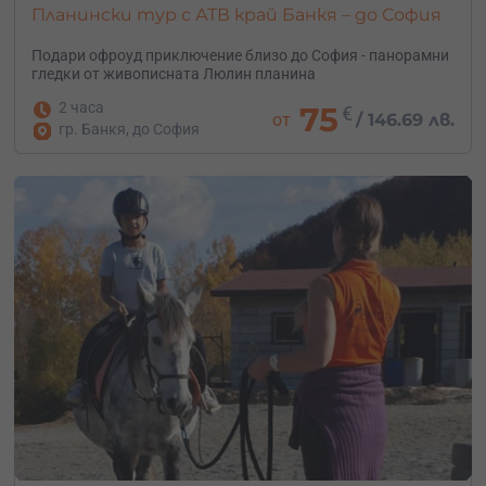
Планински тур с АТВ край Банкя – до София
Подари офроуд приключение близо до София - панорамни
гледки от живописната Люлин планина
2 часа
75
€
от
/
146.69 лв.
гр. Банкя, до София