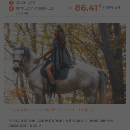
20 минути
86.41
€
от
/
169 лв.
летище Ихтиман, до
София
Разходка с кон на Витоша – София
Покори планинските пътеки на Витоша с незабравима
разходка на кон!