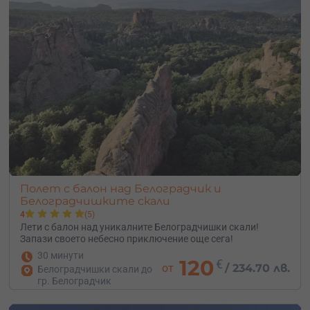
Полет с балон над Белоградчик и
Белоградчишките скали
4
(5)
Лети с балон над уникалните Белоградчишки скали!
Запази своето небесно приключение още сега!
30 минути
120
€
от
/
234.70 лв.
Белоградчишки скали до
гр. Белоградчик