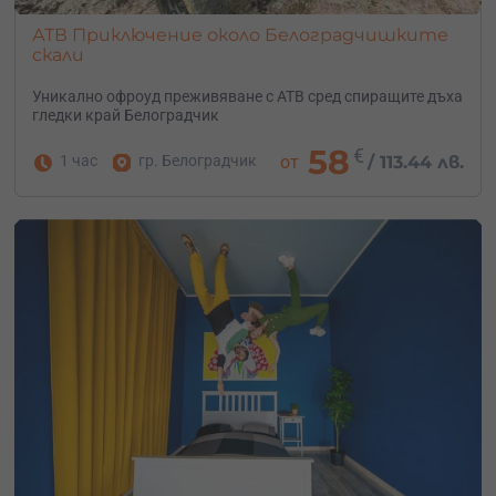
АТВ Приключение около Белоградчишките
скали
Уникално офроуд преживяване с АТВ сред спиращите дъха
гледки край Белоградчик
58
€
1 час
гр. Белоградчик
от
/
113.44 лв.