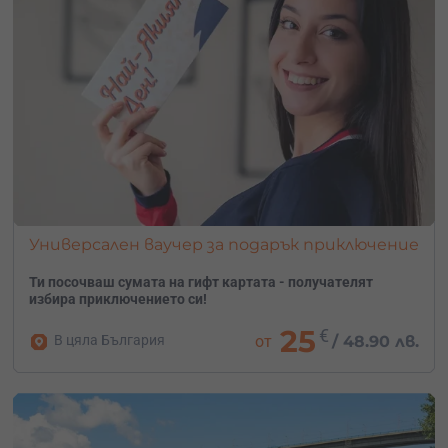
възможност за доставка директно до адрес или
електронна поща.
Качество:
Гарантирано качество и безопасност на
всички предлагани услуги.
Универсален ваучер за подарък приключение
Ти посочваш сумата на гифт картата - получателят
избира приключението си!
25
€
В цяла България
от
/
48.90 лв.