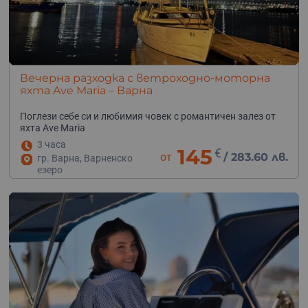
Вечерна разходка с ветроходно-моторна
яхта Ave Maria – Варна
Поглези себе си и любимия човек с романтичен залез от
яхта Ave Maria
3 часа
145
€
от
/
283.60 лв.
гр. Варна, Варненско
езеро