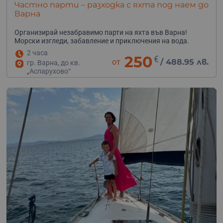
Частно парти – разходка с яхта под наем до
Варна
Организирай незабравимо парти на яхта във Варна!
Морски изгледи, забавление и приключения на вода.
2 часа
250
€
от
/
488.95 лв.
гр. Варна, до кв.
„Аспарухово“