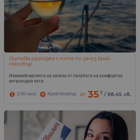
Групова разходка с яхта по залез край
Несебър
Изживей магията на залеза от палубата на комфортна
ветроходна яхта.
35
€
2:30 часа
Край Несебър
от
/
68.45 лв.