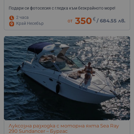
Подари си фотосесия с гледка към безкрайното море!
2 часа
350
€
от
/
684.55 лв.
Край Несебър
Луксозна разходка с моторна яхта Sea Ray
290 Sundancer – Бургас