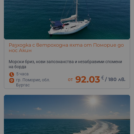
Разходка с ветроходна яхта от Поморие до
нос Акин
Морски бриз, нови запознанства и незабравими спомени
на борда
5 часа
92.03
€
от
/
180 лв.
гр. Поморие, обл.
Бургас