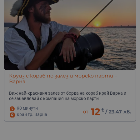
Круиз с кораб по залез и морско парти –
Варна
Виж най-красивия залез от борда на кораб край Варна и
се забавлявай с компания на морско парти
90 минути
12
€
от
/
23.47 лв.
край гр. Варна