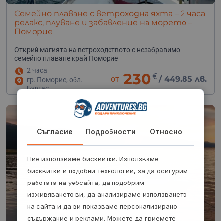
Семейно плаване с ветроходна яхта – 2 часа
релакс, плуване и забавление на морето –
Поморие
Открий магията на ветроходството с незабравимо
семейно плаване край Поморие
2 часа
230
€
от
/
449.85 лв.
гр. Поморие, обл.
Бургас
Съгласие
Подробности
Относно
Ние използваме бисквитки. Използваме
бисквитки и подобни технологии, за да осигурим
работата на уебсайта, да подобрим
изживяването ви, да анализираме използването
на сайта и да ви показваме персонализирано
съдържание и реклами. Можете да приемете