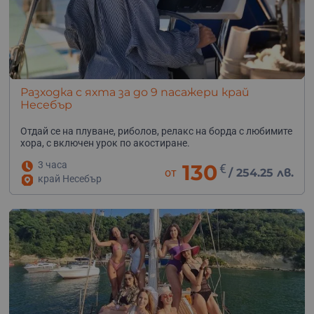
Разходка с яхта за до 9 пасажери край
Несебър
Отдай се на плуване, риболов, релакс на борда с любимите
хора, с включен урок по акостиране.
3 часа
130
€
от
/
254.25 лв.
край Несебър