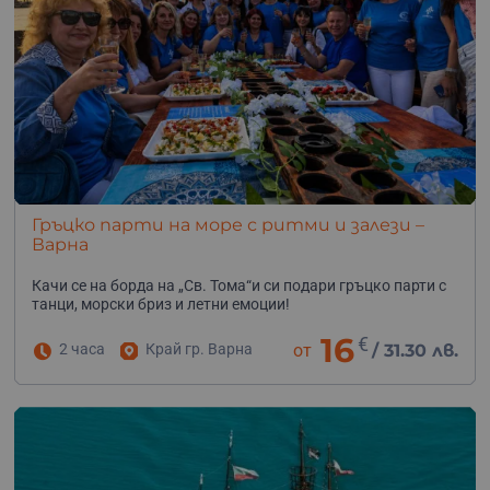
Гръцко парти на море с ритми и залези –
Варна
Качи се на борда на „Св. Тома“и си подари гръцко парти с
танци, морски бриз и летни емоции!
16
€
2 часа
Край гр. Варна
от
/
31.30 лв.