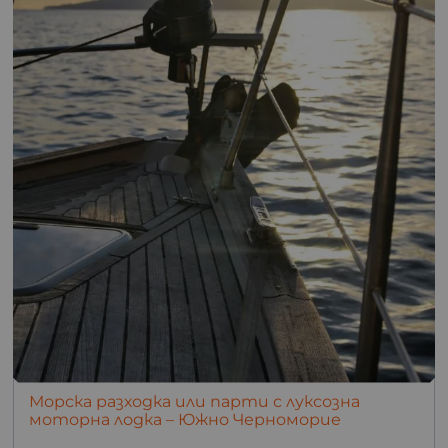
Морска разходка или парти с луксозна
моторна лодка – Южно Черноморие