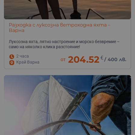
Разходка с луксозна ветроходна яхта –
Варна
Луксозна яхта, лятно настроение и морско безвремие –
само на няколко клика разстояние!
2 часа
204.52
€
от
/
400 лв.
Край Варна