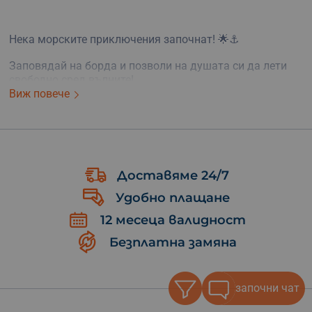
Нека морските приключения започнат! 🌟⚓
Заповядай на борда и позволи на душата си да лети
свободно сред вълните!
Виж повече
Доставяме 24/7
Удобно плащане
12 месеца валидност
Безплатна замяна
започни чат