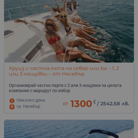
Круиз с частна яхта на север или юг – 1, 2
или 3 нощувки – от Несебър
Организирай частно парти с 2 или 3 нощувки за цялата
компания с маршрут по избор
Няколко дена
1300
€
от
/
2542.58 лв.
гр. Несебър