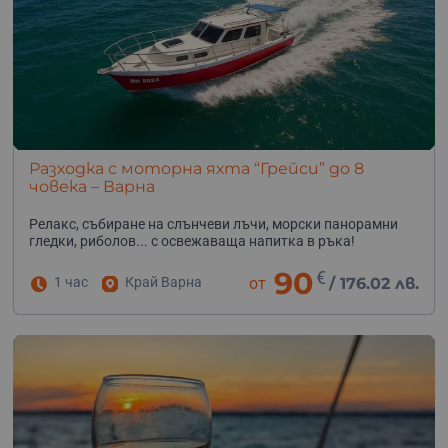
Разходка с моторна яхта “Грейси” до 8
човека – Варна
Релакс, събиране на слънчеви лъчи, морски панорамни
гледки, риболов... с освежаваща напитка в ръка!
90
€
1 час
Край Варна
от
/
176.02 лв.