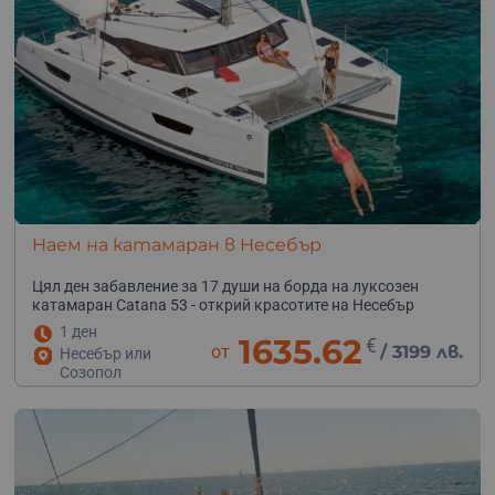
насладиш на перфектната атмосфера.
Наем на катамаран в Несебър
Цял ден забавление за 17 души на борда на луксозен
катамаран Catana 53 - открий красотите на Несебър
1 ден
1635.62
€
от
/
3199 лв.
Несебър или
Созопол