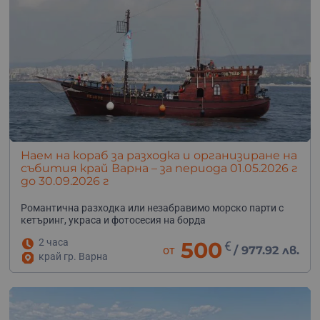
Наем на кораб за разходка и организиране на
събития край Варна – за периода 01.05.2026 г
до 30.09.2026 г
Романтична разходка или
незабравимо
морско
парти
с
кетъринг,
украса
и
фотосесия
на
борда
2 часа
500
€
от
/
977.92 лв.
край гр. Варна