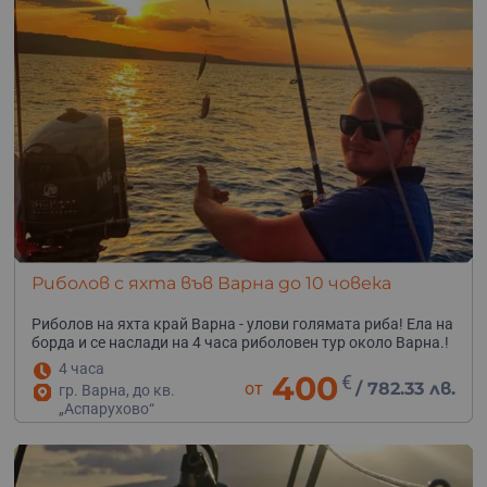
Риболов с яхта във Варна до 10 човека
Риболов на яхта край Варна - улови голямата риба! Ела на
борда и се наслади на 4 часа риболовен тур около Варна.!
4 часа
400
€
от
/
782.33 лв.
гр. Варна, до кв.
„Аспарухово“