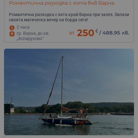
Романтична разходка с яхта във Варна
Романтична разходка с яхта край Варна при залез. Запази
своята магическа вечер на борда сега!
2 часа
250
€
от
/
488.95 лв.
гр. Варна, до кв.
„Аспарухово“