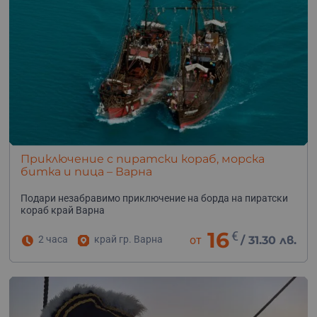
Приключение с пиратски кораб, морска
битка и пица – Варна
Подари незабравимо приключение на борда на пиратски
кораб край Варна
16
€
2 часа
край гр. Варна
от
/
31.30 лв.