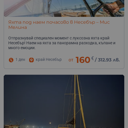
Яхта под наем почасово в Несебър – Мис
Мелина
Отпразнувай специален момент с луксозна яхта край
Несебър! Наем на яхта за панорамна разходка, къпане и
много емоции.
160
€
1 ден
край Несебър
от
/
312.93 лв.