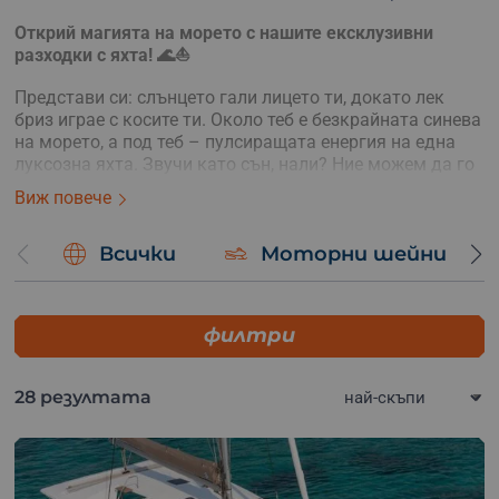
Открий магията на морето с нашите ексклузивни
разходки с яхта! 🌊⛵
Представи си: слънцето гали лицето ти, докато лек
бриз играе с косите ти. Около теб е безкрайната синева
на морето, а под теб – пулсиращата енергия на една
луксозна яхта. Звучи като сън, нали? Ние можем да го
превърнем в реалност!
Виж повече
Разходки с яхта:
Избери сред разнообразните ни предложения за
Всички
Моторни шейни
разходки и изживей моменти на спокойствие и
красота. Независимо дали искаш романтичен залез
или просто да се потопиш в красотите на морето, ние
филтри
имаме нещо за теб.
Частни партита на яхта:
28 резултата
Търсиш уникално място за следващото си събитие или
празненство? Нашият флот от луксозни яхти е
идеалният избор за незабравими моменти сред
приятели или семейство. От рожден ден до фирмено
партито – ние ще се погрижим за всеки детайл, за да се