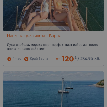
Наем на цяла яхта – Варна
Лукс, свобода, морска шир - перфектният избор за твоето
впечатляващо събитие!
120
€
1 час
Край Варна
от
/
234.70 лв.