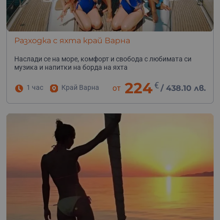
Разходка с яхта край Варна
Наслади се на море, комфорт и свобода с любимата си
музика и напитки на борда на яхта
224
€
1 час
Край Варна
от
/
438.10 лв.