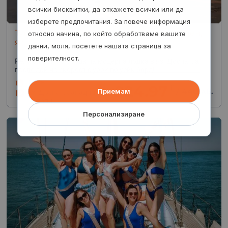
всички бисквитки, да откажете всички или да
изберете предпочитания. За повече информация
Тур с моторна лодка и уейк борд – цял ден,
относно начина, по който обработваме вашите
яз. Доспат
данни, моля, посетете нашата страница за
поверителност.
Релаксирай на борда на модерна лодка в яз. Доспат, а
после дай на скорост с урок по уейк борд!
1 ден
224.97
€
от
/
440 лв.
Приемам
яз. Доспат, Западни
Родопи
Персонализиране