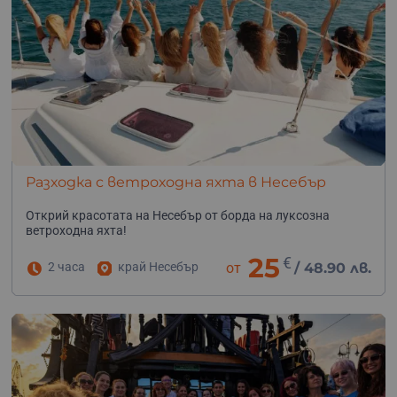
Разходка с ветроходна яхта в Несебър
Открий красотата на Несебър от борда на луксозна
ветроходна яхта!
25
€
2 часа
край Несебър
от
/
48.90 лв.