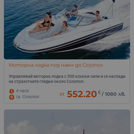
Моторна лодка под наем до Созопол
Управлявай моторна лодка с 300 конски сили и се наслади
на страхотните гледки около Созопол.
4 часа
552.20
€
от
/
1080 лв.
гр. Созопол