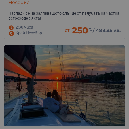
Несебър
Наслади се на залязващото слънце от палубата на частна
ветроходна яхта!
2:30 часа
250
€
от
/
488.95 лв.
Край Несебър