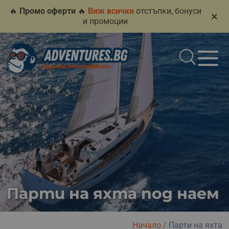
🔥
Промо оферти
🔥
Виж всички
отстъпки, бонуси
×
и промоции
Парти на яхта под наем
Начало
/
Парти на яхта