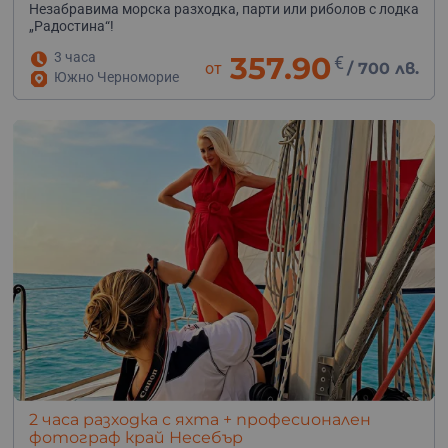
Незабравима морска разходка, парти или риболов с лодка
„Радостина“!
3 часа
357.90
€
от
/
700 лв.
Южно Черноморие
2 часа разходка с яхта + професионален
фотограф край Несебър