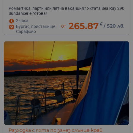
Романтика, парти или лятна ваканция? Яхтата Sea Ray 290
Sundancer е готова!
2 часа
265.87
€
от
/
520 лв.
Бургас, пристанище
Сарафово
Разходка с яхта по залез слънце край