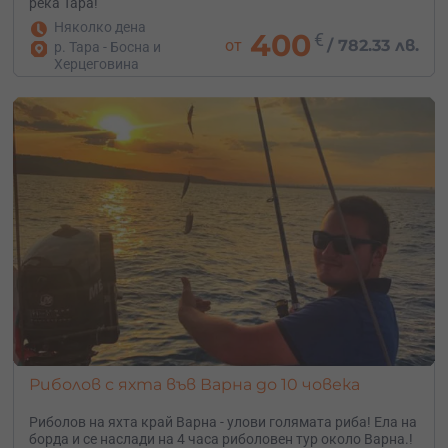
река Тара!
Няколко дена
400
€
от
/
782.33 лв.
р. Тара - Босна и
Херцеговина
Риболов с яхта във Варна до 10 човека
Риболов на яхта край Варна - улови голямата риба! Ела на
борда и се наслади на 4 часа риболовен тур около Варна.!