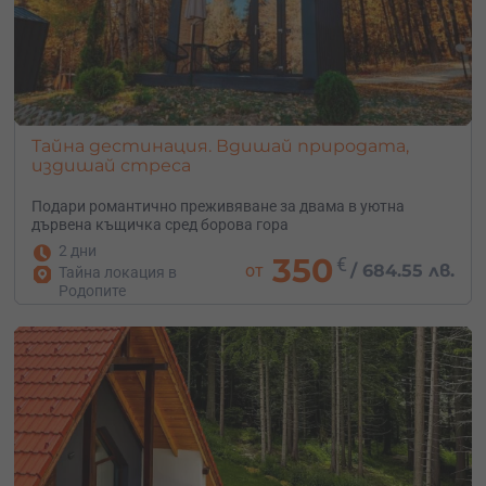
Тайна дестинация. Вдишай природата,
издишай стреса
Подари романтично преживяване за двама в уютна
дървена къщичка сред борова гора
2 дни
350
€
от
/
684.55 лв.
Тайна локация в
Родопите