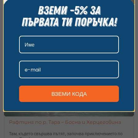
планинска вила!
всички бисквитки, да откажете всички или да
2 дни
400
€
изберете предпочитания. За повече информация
от
/
782.33 лв.
Тайна локация близо до
София
относно начина, по който обработваме вашите
данни, моля, посетете нашата страница за
поверителност.
Приемам
Персонализиране
ВЗЕМИ КОДА
Рафтинг по р. Тара – Босна и Херцеговина
Там, където свършва пътят, започва приключението по