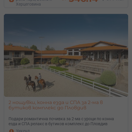
Херцеговина
2 нощувки, конна езда и СПА за 2-ма в
бутиков комплекс до Пловдив
Подари романтична почивка за 2-ма с уроци по конна
езда и СПА релакс в бутиков комплекс до Пловдив
Уикенд