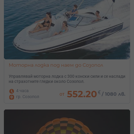
Моторна лодка под наем до Созопол
Управлявай моторна лодка с 300 конски сили и се наслади
на страхотните гледки около Созопол.
4 часа
552.20
€
от
/
1080 лв.
гр. Созопол