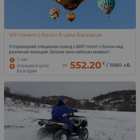
VIP полет с балон в цяла България
Отпразнувай специален повод с ВИП полет с балон над
различни локации! Запази своя небесен момент!
1 час
552.20
€
от
/
1080 лв.
локации в цяла
България