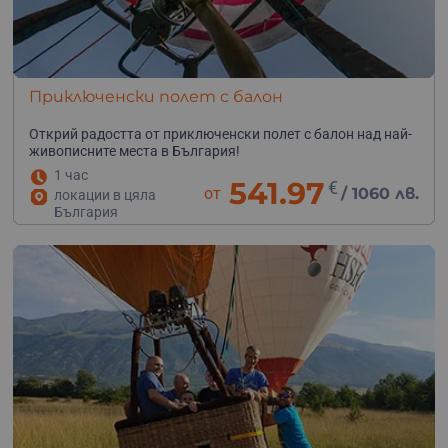
Приключенски полет с балон
Открий радостта от приключенски полет с балон над най-
живописните места в България!
1 час
541.97
€
от
/
1060 лв.
локации в цяла
България