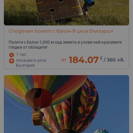
Споделен полет с балон в цяла България
Полети с балон 1,000 м над земята и улови най-красивите
гледки от облаците!
1 час
184.07
€
от
/
360 лв.
локации в цяла
България