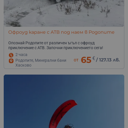
Офроуд каране с АТВ под наем в Родопите
Опознай Родопите от различен ъгъл с офроуд
приключение с АТВ. Започни приключението сега!
2 часа
65
€
от
/
127.13 лв.
Родопите, Минерални бани
Хасково