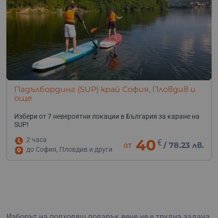
Падълбординг (SUP) край София, Пловдив и
още
Избери от 7 невероятни локации в България за каране на
SUP!
2 часа
40
€
от
/
78.23 лв.
до София, Пловдив и други
Изборът на подходящ подарък вече не е трудна задача