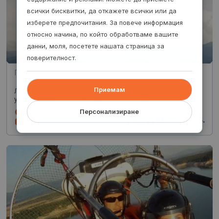
всички бисквитки, да откажете всички или да
изберете предпочитания. За повече информация
относно начина, по който обработваме вашите
данни, моля, посетете нашата страница за
поверителност.
Полет с мото делтапланер около Казанлък
Приемам
Лети над Казанлъшката долина с мото делтапланер и
усети свободата на птиците!
1 час
Персонализиране
76.69
€
от
/
150 лв.
летище в с. Овощник, до
гр. Казанлък