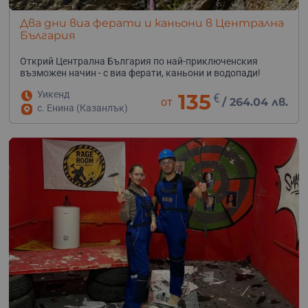
Два дни виа ферати и каньони в Централна
България
Открий Централна България по най-приключенския
възможен начин - с виа ферати, каньони и водопади!
Уикенд
135
€
от
/
264.04 лв.
с. Енина (Казанлък)