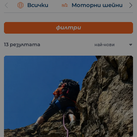
Всички
Моторни шейни
Не пропускай шанса да подариш на себе си или на
близките си незабравимо преживяване.
Избери ваучер
за подарък сега
и се впусни в приключение, което ще
помниш завинаги.
филтри
13 резултата