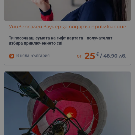
Универсален ваучер за подарък приключение
Ти посочваш сумата на гифт картата - получателят
избира приключението си!
25
€
В цяла България
от
/
48.90 лв.