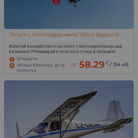
Полет с мотопарапланер около Казанлък
Изпитай вълшебството на полет с мотопарапланер над
Казанлък! Резервирай и лети като птица в облаците
20 минути
58.29
€
от
/
114 лв.
летище Казанлък, до гр.
Казанлък