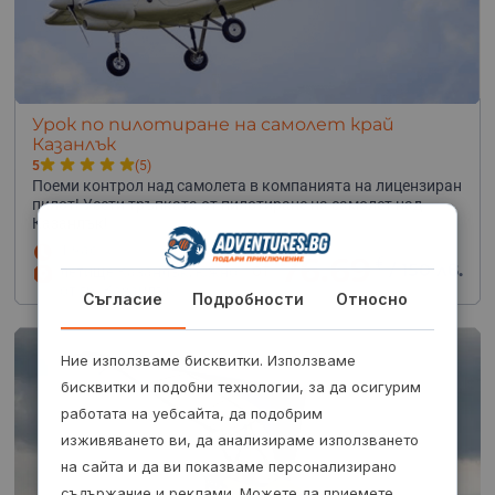
Урок по пилотиране на самолет край
Казанлък
5
(5)
Поеми контрол над самолета в компанията на лицензиран
пилот! Усети тръпката от пилотиране на самолет над
Казанлък!
1 час
76.69
€
от
/
150 лв.
летище Казанлък, южно
от гр. Казанлък
Съгласие
Подробности
Относно
Ние използваме бисквитки. Използваме
бисквитки и подобни технологии, за да осигурим
работата на уебсайта, да подобрим
изживяването ви, да анализираме използването
на сайта и да ви показваме персонализирано
съдържание и реклами. Можете да приемете