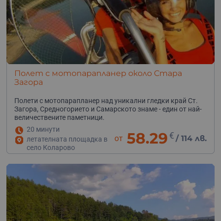
Полет с мотопарапланер около Стара
Загора
Полети с мотопарапланер над уникални гледки край Ст.
Загора, Средногорието и Самарското знаме - един от най-
величествените паметници.
20 минути
58.29
€
от
/
114 лв.
летателната площадка в
село Коларово