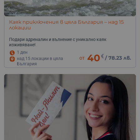
Каяк приключения в цяла България – над 15
локации
Подари адреналин и вълнение с уникално каяк
изживяване!
1 ден
40
€
от
/
78.23 лв.
над 15 локации в цяла
България