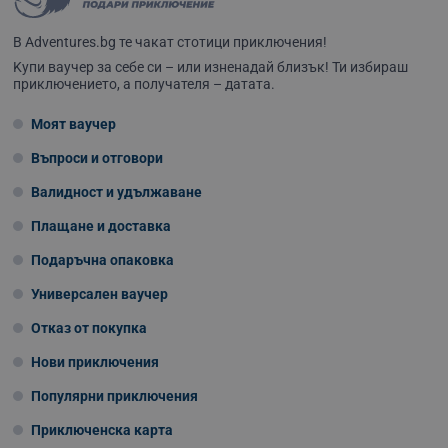
В Adventures.bg те чакат стотици приключения!
Kупи ваучер за себе си – или изненадай близък! Ти избираш
приключението, а получателя – датата.
Моят ваучер
Въпроси и отговори
Валидност и удължаване
Плащане и доставка
Подаръчна опаковка
Универсален ваучер
Отказ от покупка
Нови приключения
Популярни приключения
Приключенска карта