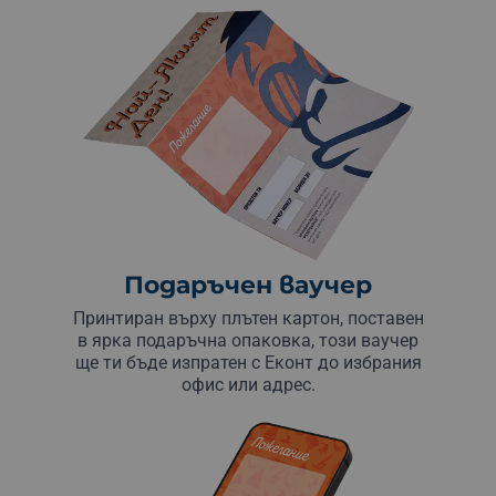
Подаръчен ваучер
Принтиран върху плътен картон, поставен
в ярка подаръчна опаковка, този ваучер
ще ти бъде изпратен с Еконт до избрания
офис или адрес.