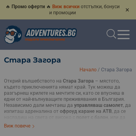
🔥
Промо оферти
🔥
Виж всички
отстъпки, бонуси
×
и промоции
Стара Загора
Начало
/
Стара Загора
Открий вълшебството на
Стара Загора
– мястото,
където приключенията нямат край. Тук можеш да
разгърнеш крилете на мечтите си, като се впуснеш в
едни от най-вълнуващите преживявания в България.
Независимо дали мечтаеш да
управляваш самолет
, да
изпиташ адреналина от
офроуд каране на АТВ
, да се
насладиш на света от високо с
полет с балон
, или да
изпиташ свободата с
мотоделтапланер
, Стара Загора
Виж повече
те кани да превърнеш мечтите си в реалност.