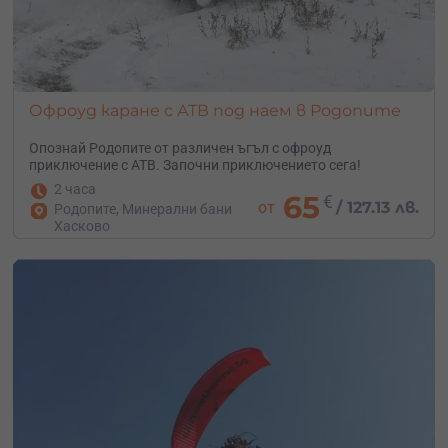
Офроуд каране с АТВ под наем в Родопите
Опознай Родопите от различен ъгъл с офроуд
приключение с АТВ. Започни приключението сега!
2 часа
65
€
от
/
127.13 лв.
Родопите, Минерални бани
Хасково