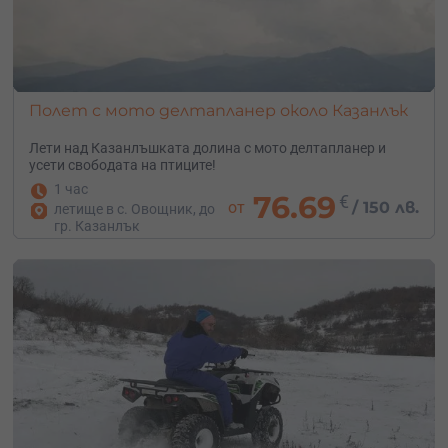
Полет с мото делтапланер около Казанлък
Лети над Казанлъшката долина с мото делтапланер и
усети свободата на птиците!
1 час
76.69
€
от
/
150 лв.
летище в с. Овощник, до
гр. Казанлък