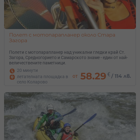
Полет с мотопарапланер около Стара
Загора
Полети с мотопарапланер над уникални гледки край Ст.
Загора, Средногорието и Самарското знаме - един от най-
величествените паметници.
20 минути
58.29
€
от
/
114 лв.
летателната площадка в
село Коларово