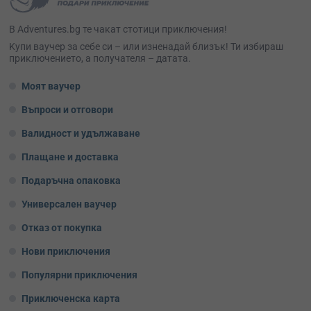
В Adventures.bg те чакат стотици приключения!
Kупи ваучер за себе си – или изненадай близък! Ти избираш
приключението, а получателя – датата.
Моят ваучер
Въпроси и отговори
Валидност и удължаване
Плащане и доставка
Подаръчна опаковка
Универсален ваучер
Отказ от покупка
Нови приключения
Популярни приключения
Приключенска карта