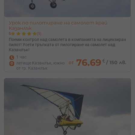
Урок по пилотиране на самолет край
Казанлък
5
(5)
Поеми контрол над самолета в компанията на лицензиран
пилот! Усети тръпката от пилотиране на самолет над
Казанлък!
1 час
76.69
€
от
/
150 лв.
летище Казанлък, южно
от гр. Казанлък