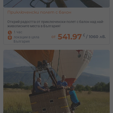
Приключенски полет с балон
Открий радостта от приключенски полет с балон над най-
живописните места в България!
1 час
541.97
€
от
/
1060 лв.
локации в цяла
България