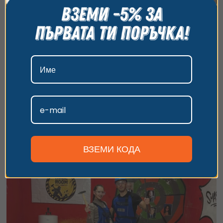
всички бисквитки, да откажете всички или да
изберете предпочитания. За повече информация
относно начина, по който обработваме вашите
данни, моля, посетете нашата страница за
поверителност.
Падълбординг (SUP) край София, Пловдив и
Приемам
още
Персонализиране
Избери от 7 невероятни локации в България за каране на
SUP!
2 часа
40
€
от
/
78.23 лв.
до София, Пловдив и други
ВЗЕМИ КОДА