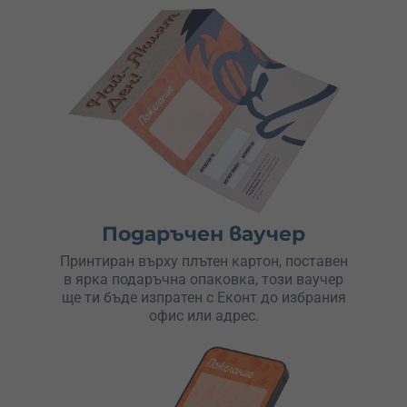
Подаръчен ваучер
Принтиран върху плътен картон, поставен
в ярка подаръчна опаковка, този ваучер
ще ти бъде изпратен с Еконт до избрания
офис или адрес.