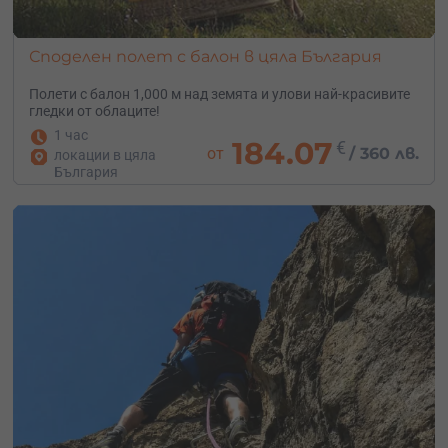
Споделен полет с балон в цяла България
Полети с балон 1,000 м над земята и улови най-красивите
гледки от облаците!
1 час
184.07
€
от
/
360 лв.
локации в цяла
България