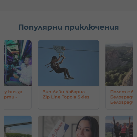
Популярни приключения
Зип Лайн Каварна -
Полет с балон над
Zip Line Topola Skies
Белоградчик и
Белоградчишките
скали