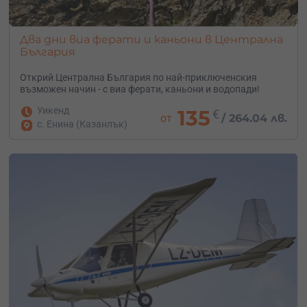
Два дни виа ферати и каньони в Централна
България
Открий Централна България по най-приключенския
възможен начин - с виа ферати, каньони и водопади!
Уикенд
135
€
от
/
264.04 лв.
с. Енина (Казанлък)