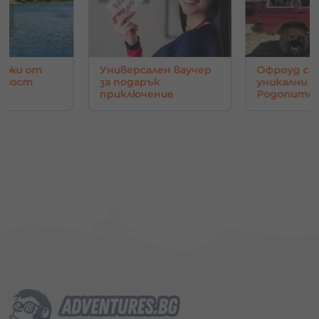
Универсален ваучер
Офроуд с джип до
за подарък
уникални гледки в
приключение
Родопите - Орлово
око