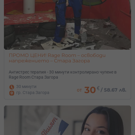
ПРОМО ЦЕНИ! Rage Room – освободи
напрежението – Стара Загора
Антистрес терапия - 30 минути контролирано чупене в
Rage Room Стара Загора
30 минути
30
€
от
/
58.67 лв.
гр. Стара Загора