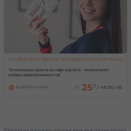
Универсален ваучер за подарък приключение
Ти посочваш сумата на гифт картата - получателят
избира приключението си!
25
€
В цяла България
от
/
48.90 лв.
Изборът на подходящ подарък вече не е трудна задача