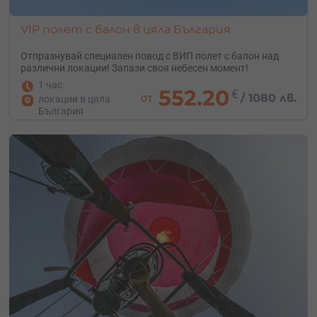
VIP полет с балон в цяла България
Отпразнувай специален повод с ВИП полет с балон над
различни локации! Запази своя небесен момент!
1 час
552.20
€
от
/
1080 лв.
локации в цяла
България