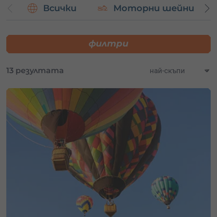
Всички
Моторни шейни
Не пропускай шанса да подариш на себе си или на
близките си незабравимо преживяване.
Избери ваучер
за подарък сега
и се впусни в приключение, което ще
помниш завинаги.
филтри
13 резултата