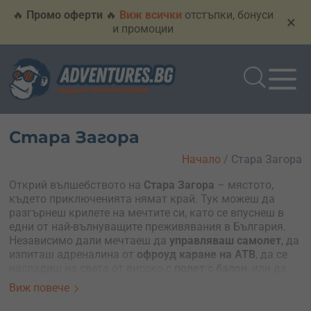
🔥
Промо оферти
🔥
Виж всички
отстъпки, бонуси
×
и промоции
Стара Загора
Начало
/
Стара Загора
Открий вълшебството на
Стара Загора
– мястото,
където приключенията нямат край. Тук можеш да
разгърнеш крилете на мечтите си, като се впуснеш в
едни от най-вълнуващите преживявания в България.
Независимо дали мечтаеш да
управляваш самолет
, да
изпиташ адреналина от
офроуд каране на АТВ
, да се
насладиш на света от високо с
полет с балон
, или да
изпиташ свободата с
мотоделтапланер
, Стара Загора
Виж повече
те кани да превърнеш мечтите си в реалност.