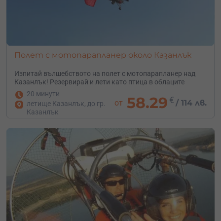
Полет с мотопарапланер около Казанлък
Изпитай вълшебството на полет с мотопарапланер над
Казанлък! Резервирай и лети като птица в облаците
20 минути
58.29
€
от
/
114 лв.
летище Казанлък, до гр.
Казанлък