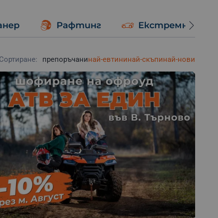
анер
Рафтинг
Екстремно шоф
Сортиране:
препоръчани
най-евтини
най-скъпи
най-нови