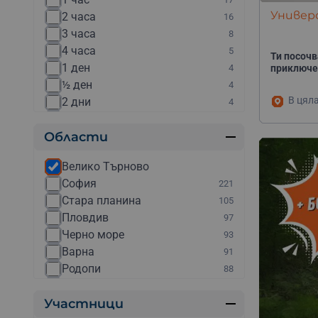
Електрически мотори
3
Универс
2 часа
16
Каране на колело
3
3 часа
8
Каране на мотор
3
4 часа
5
Каякинг
3
Ти посочв
1 ден
4
приключе
Планински преходи
3
½ ден
4
Пейнтбол
2
В цял
2 дни
4
Скок с бънджи
2
2:30 часа
4
Стрелба
2
Области
5 часа
4
Уроци по конна езда
2
Уикенд
4
Ветроходни яхти под наем
1
Велико Търново
90 минути
3
Гмуркане с акваланг
1
София
221
6 часа
2
Джетове
1
Стара планина
105
Няколко дена
2
Дрифт шофиране
1
Пловдив
97
30 минути
1
Картинг
1
Черно море
93
40 минути
1
Курсове и обучения
1
Варна
91
45 минути
1
Моторни лодки
1
Родопи
88
70 минути
1
Моторни шейни
1
Бургас
84
80 минути
1
Обучение по ски
1
Участници
Северно Черноморие
83
Парти на яхта
1