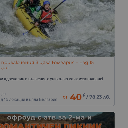
 приключения в цяла България – над 15
ации
и адреналин и вълнение с уникално каяк изживяване!
ден
40
€
от
/
78.23 лв.
ад 15 локации в цяла България