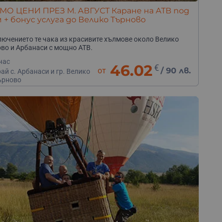
О ЦЕНИ ПРЕЗ М. АВГУСТ Каране на АТВ под
 + бонус услуга до Велико Търново
ючението те чака из красивите хълмове около Велико
во и Арбанаси с мощно АТВ.
час
46.02
€
от
/
90 лв.
ай с. Арбанаси и гр. Велико
ърново