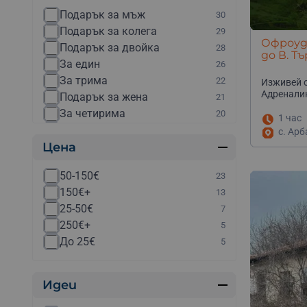
Южно Черноморие
82
Полет с делтапланер
1
Подарък за мъж
30
Рила
80
Полет с мотопарапланер
1
Подарък за колега
29
Благоевград
70
Полет с парапланер
1
Офроуд 
Подарък за двойка
28
Смолян
65
до В. Т
Полет със самолет
1
За един
26
Боровец
64
Разходка с яхта
1
За трима
22
Изживей о
Габрово
59
Рафтинг
1
Адреналин
Подарък за жена
21
Пирин
58
Скок с парашут
1
За четирима
20
Ловеч
56
1 час
Урок по пилотиране
1
Подарък за цялата компания
19
с. Арб
Пазарджик
51
Флайборд
1
Цена
За петима
16
Банско
50
Zip Line
1
Подарък за семейство
16
Видин
49
Аквапаркове в България
1
50-150€
23
Подарък за тийнейджър
15
Витоша
49
Ескейп стаи
1
150€+
13
За шестима
12
Кресненско дефиле
49
Кайтсърфинг
1
25-50€
7
за десет
11
Кюстендил
47
Полет с хеликоптер
1
250€+
5
За осем
10
Белоградчишки скали
46
Ролери и кънки
1
До 25€
5
Подарък за родители
5
В цяла България
46
Уиндсърфинг
1
Подарък за дете
4
Враца
45
Черен петък
1
над 20
2
Монтана
44
Идеи
Перник
43