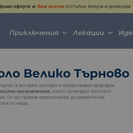
Промо оферти
🔥
Виж всички
отстъпки, бонуси и промоции
Приключения
Локации
Иде
оло Велико Търново
гърнат в история, култура и неповторими природни
икални преживявания
, които съчетават богатото
ия. От екстремни приключения до романтични
секи по нещо.
е