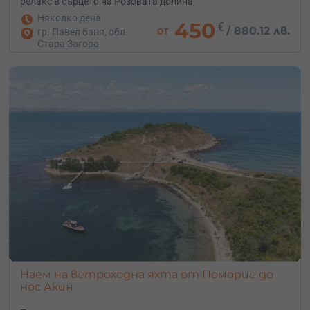
релакс в сърцето на Розовата долина
Няколко дена
450
€
от
/
880.12 лв.
гр. Павел баня, обл.
Стара Загора
Наем на ветроходна яхта от Поморие до
нос Акин