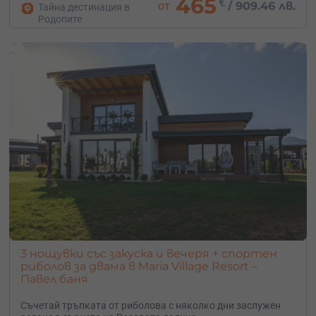
465
€
от
/
909.46 лв.
Тайна дестинация в
Родопите
3 нощувки със закуска и вечеря + спортен
риболов за двама в Maria Village Resort –
Павел баня
Съчетай тръпката от риболова с няколко дни заслужен