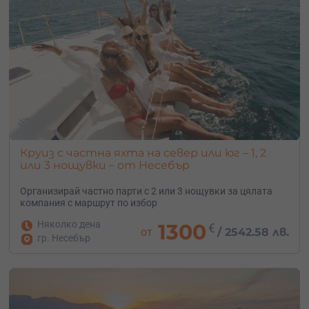
Круиз с частна яхта на север или юг – 1, 2
или 3 нощувки – от Несебър
Организирай частно парти с 2 или 3 нощувки за цялата
компания с маршрут по избор
Няколко дена
1300
€
от
/
2542.58 лв.
гр. Несебър