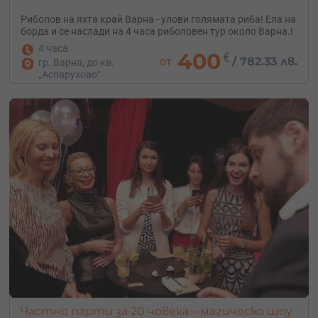
Риболов на яхта край Варна - улови голямата риба! Ела на
борда и се наслади на 4 часа риболовен тур около Варна.!
4 часа
400
€
от
/
782.33 лв.
гр. Варна, до кв.
„Аспарухово“
Частно парти за 20 човека – магическо шоу