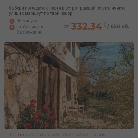
Събери погледите с парти в ретро трамвай по столичните
улици с маршрут по твой избор!
90 минути
332.34
€
от
/
650 лв.
гр. София, пл.
Възраждане
Тайна дестинация. Mултикултурно