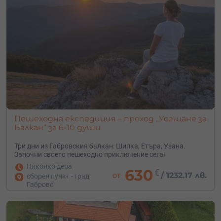
Пешеходна експедиция – преход „Усещане за
Балкан“ за 6-10 души
Три дни из Габровския балкан: Шипка, Етъра, Узана.
Започни своето пешеходно приключение сега!
Няколко дена
630
€
от
/
1232.17 лв.
сборен пункт - град
Габрово