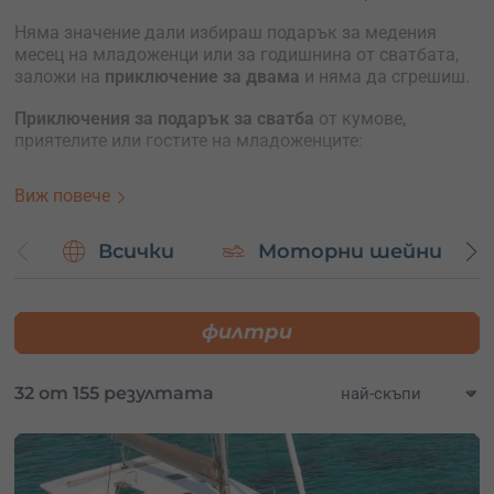
Няма значение дали избираш подарък за медения
месец на младоженци или за годишнина от сватбата,
заложи на
приключение за двама
и няма да сгрешиш.
Приключения за подарък за сватба
от кумове,
приятелите или гостите на младоженците:
полет с хеликоптер
Виж повече
круиз с ветроходна яхта
каране на моторна лодка
романтичен полет с балон по залез
Всички
Моторни шейни
романтична разходка с яхта по залез
Ако младоженците обичат активният начин на живот,
филтри
може да им подариш ваучер за виа ферата, каньонинг,
екстремен ден или всичко заедно.
32 от 155 резултата