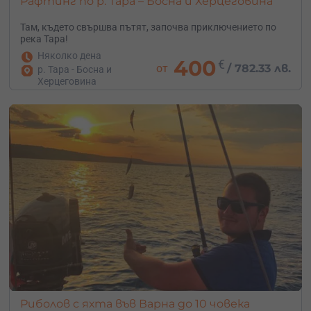
Рафтинг по р. Тара – Босна и Херцеговина
Там, където свършва пътят, започва приключението по
река Тара!
Няколко дена
400
€
от
/
782.33 лв.
р. Тара - Босна и
Херцеговина
Риболов с яхта във Варна до 10 човека