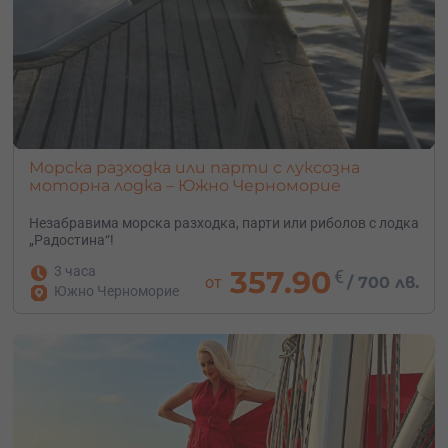
Морска разходка или парти с луксозна
моторна лодка – Южно Черноморие
Незабравима морска разходка, парти или риболов с лодка
„Радостина“!
3 часа
357.90
€
от
/
700 лв.
Южно Черноморие