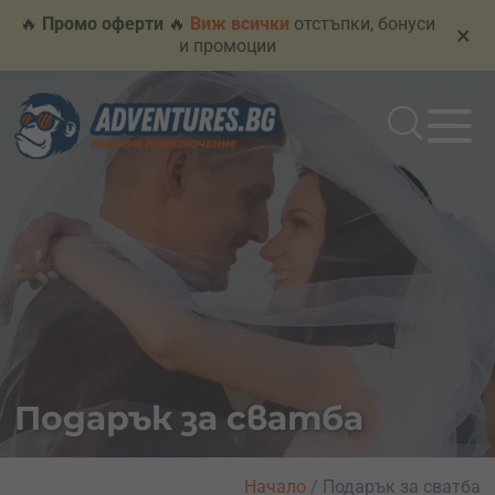
🔥
Промо оферти
🔥
Виж всички
отстъпки, бонуси
×
и промоции
Подарък за сватба
Начало
/
Подарък за сватба