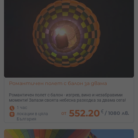
Романтичен полет с балон за двама
Романтичен полет с балон - изгрев, вино и незабравими
моменти! Запази своята небесна разходка за двама сега!
1 час
552.20
€
от
/
1080 лв.
локации в цяла
България