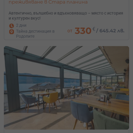
преживяване в Стара планина
Автентично, вълшебно и вдъхновяващо – място с история
и културен вкус!
2 дни
330
€
от
/
645.42 лв.
Тайна дестинация в
Родопите