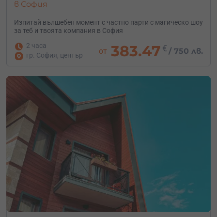
в София
Изпитай вълшебен момент с частно парти с магическо шоу
за теб и твоята компания в София
2 часа
383.47
€
от
/
750 лв.
гр. София, център