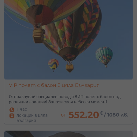
VIP полет с балон в цяла България
Отпразнувай специален повод с ВИП полет с балон над
различни локации! Запази своя небесен момент!
1 час
552.20
€
от
/
1080 лв.
локации в цяла
България