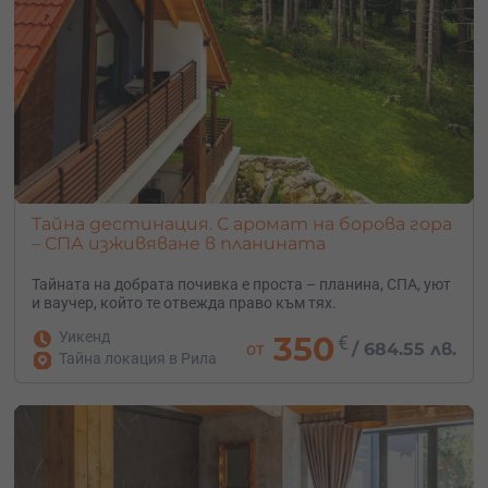
Тайна дестинация. С аромат на борова гора
– СПА изживяване в планината
Тайната на добрата почивка е проста – планина, СПА, уют
и ваучер, който те отвежда право към тях.
Уикенд
350
€
от
/
684.55 лв.
Тайна локация в Рила