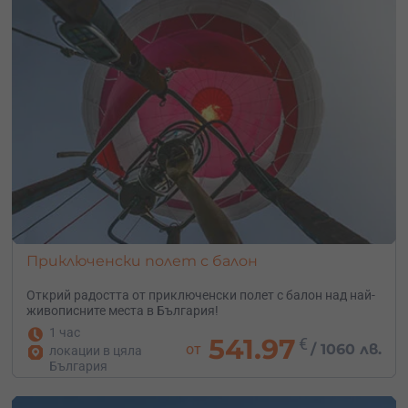
Приключенски полет с балон
Открий радостта от приключенски полет с балон над най-
живописните места в България!
1 час
541.97
€
от
/
1060 лв.
локации в цяла
България