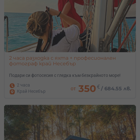
2 часа разходка с яхта + професионален
фотограф край Несебър
Подари си фотосесия с гледка към безкрайното море!
2 часа
350
€
от
/
684.55 лв.
Край Несебър