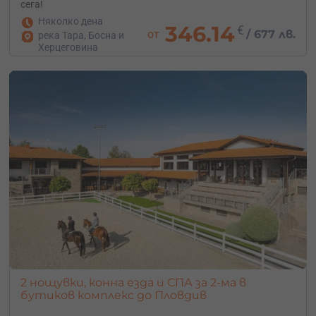
сега!
Няколко дена
346.14
€
от
/
677 лв.
река Тара, Босна и
Херцеговина
2 нощувки, конна езда и СПА за 2-ма в
бутиков комплекс до Пловдив