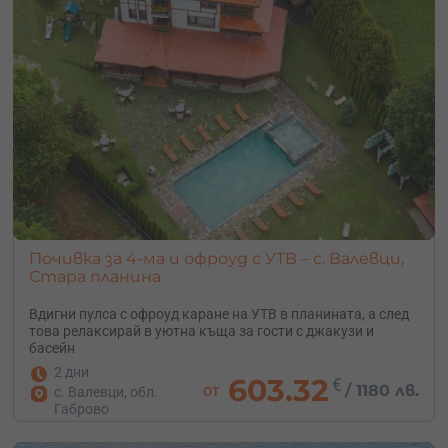
Почивка за 4-ма и офроуд с УТВ – с. Валевци,
Стара планина
Вдигни пулса с офроуд каране на УТВ в планината, а след
това релаксирай в уютна къща за гости с джакузи и
басейн
2 дни
603.32
€
от
/
1180 лв.
с. Валевци, обл.
Габрово