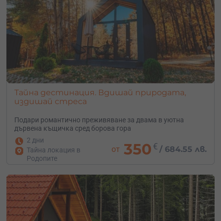
Тайна дестинация. Вдишай природата,
издишай стреса
Подари романтично преживяване за двама в уютна
дървена къщичка сред борова гора
2 дни
350
€
от
/
684.55 лв.
Тайна локация в
Родопите