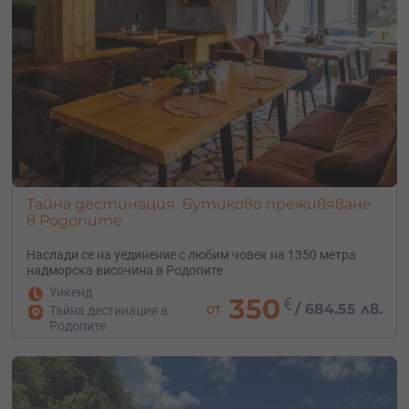
Тайна дестинация. Бутиково преживяване
в Родопите
Наслади се на уединение с любим човек на 1350 метра
надморска височина в Родопите
Уикенд
350
€
от
/
684.55 лв.
Тайна дестинация в
Родопите