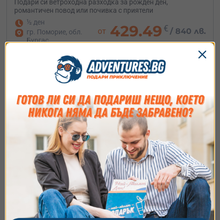
Подари си ветроходна разходка за рожден ден,
романтичен повод или почивка с приятели
½ ден
429.49
€
от
/
840 лв.
гр. Поморие, обл.
Бургас
Съгласие
Подробности
Относно
Ние използваме бисквитки. Използваме
бисквитки и подобни технологии, за да осигурим
работата на уебсайта, да подобрим
изживяването ви, да анализираме използването
Тайна дестинация. Планинска СПА почивка
на сайта и да ви показваме персонализирано
за душата и тялото
съдържание и реклами. Можете да приемете