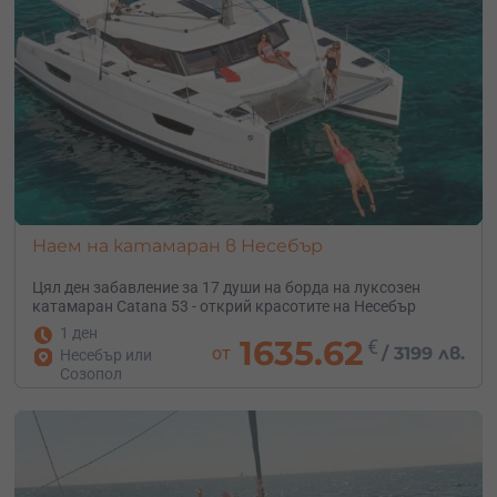
Наем на катамаран в Несебър
Цял ден забавление за 17 души на борда на луксозен
катамаран Catana 53 - открий красотите на Несебър
1 ден
1635.62
€
от
/
3199 лв.
Несебър или
Созопол