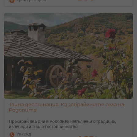
Тайна дестинация. Из забравените села на
Родопите
Прекарай два дни в Родопите, изпълнени с традиции,
изненади и топло гостоприемство
Уикенд