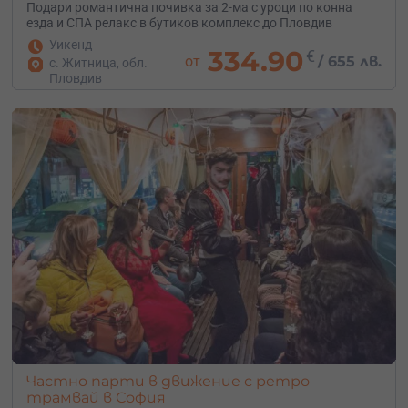
Подари романтична почивка за 2-ма с уроци по конна
езда и СПА релакс в бутиков комплекс до Пловдив
Уикенд
334.90
€
от
/
655 лв.
с. Житница, обл.
Пловдив
Частно парти в движение с ретро
трамвай в София