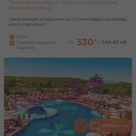
Тайна дестинация. Родопска приказка на
брега на язовир
Тайна локация в Родопите с уют, стил и гледка към язовир,
която спира дъха!
2 дни
330
€
от
/
645.42 лв.
Тайна дестинация в
Родопите
започни чат