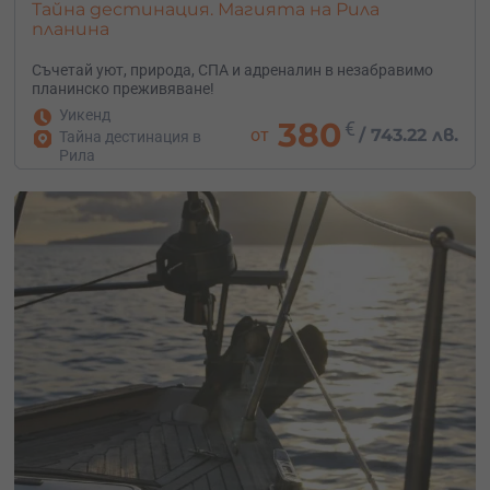
Тайна дестинация. Магията на Рила
планина
Съчетай уют, природа, СПА и адреналин в незабравимо
планинско преживяване!
Уикенд
380
€
от
/
743.22 лв.
Тайна дестинация в
Рила