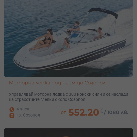
Моторна лодка под наем до Созопол
Управлявай моторна лодка с 300 конски сили и се наслади
на страхотните гледки около Созопол.
4 часа
552.20
€
от
/
1080 лв.
гр. Созопол