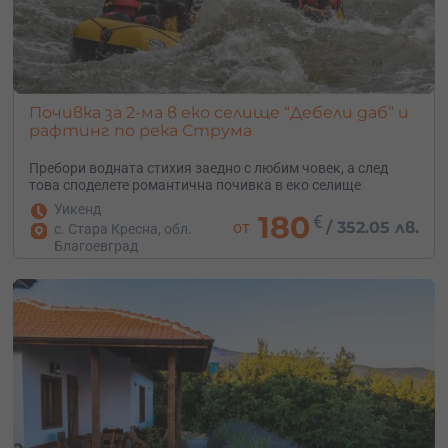
Почивка за 2-ма в еко селище “Дебели даб” и
рафтинг по река Струма
Пребори водната стихия заедно с любим човек, а след
това споделете романтична почивка в еко селище
Уикенд
180
€
от
/
352.05 лв.
с. Стара Кресна, обл.
Благоевград