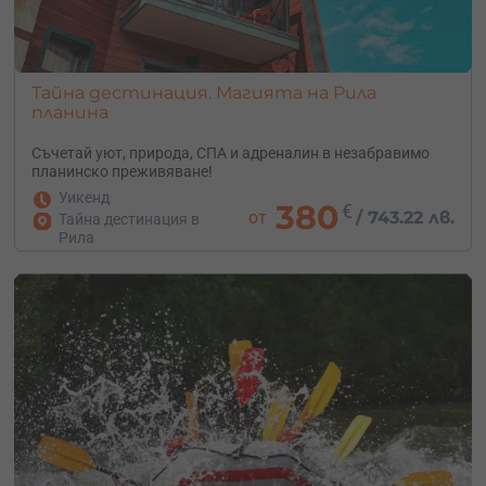
Тайна дестинация. Магията на Рила
планина
Съчетай уют, природа, СПА и адреналин в незабравимо
планинско преживяване!
Уикенд
380
€
от
/
743.22 лв.
Тайна дестинация в
Рила