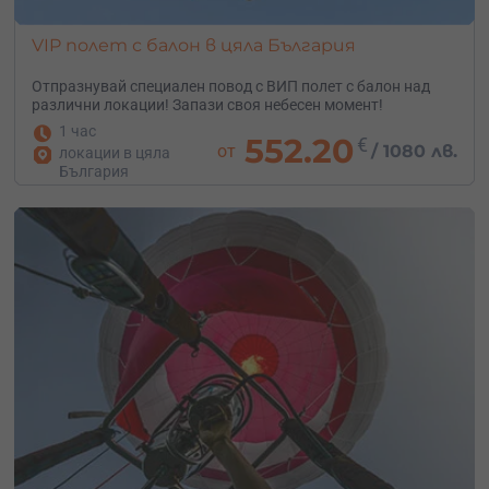
VIP полет с балон в цяла България
Отпразнувай специален повод с ВИП полет с балон над
различни локации! Запази своя небесен момент!
1 час
552.20
€
от
/
1080 лв.
локации в цяла
България