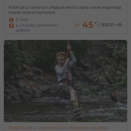
Избягай от жегата и следвай реката през скали, водопади,
водни чаши и пързалки!
2 часа
45
€
от
/
88.01 лв.
р. Струма, Кресненско
дефиле
Рафтинг и спускане по тролей на река