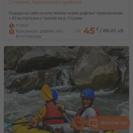
Струма, Кресненско дефиле
Подари на себе си или любим човек рафтинг приключение
+ 80 м спускане с тролей на р. Струма
4 часа
45
€
от
/
88.01 лв.
Кресненско дефиле, обл.
Благоевград
започни чат