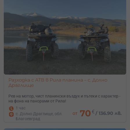
Разходка с АТВ в Рила планина – с. Долно
Драглище
Рев на мотор, чист планински въздух и пътеки с характер -
на фона на панорами от Рила!
1 час
70
€
от
/
136.90 лв.
с. Долно Драглище, обл.
Благоевград