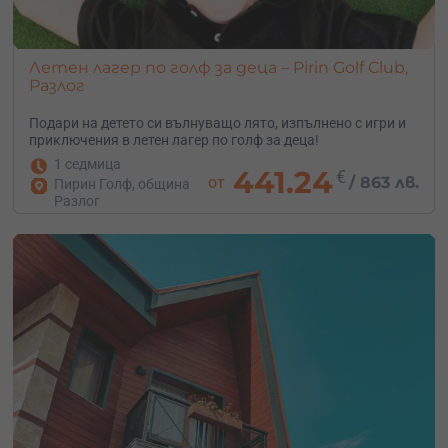
Летен лагер по голф за деца – Pirin Golf Club,
Разлог
Подари на детето си вълнуващо лято, изпълнено с игри и
приключения в летен лагер по голф за деца!
1 седмица
441.24
€
от
/
863 лв.
Пирин Голф, община
Разлог