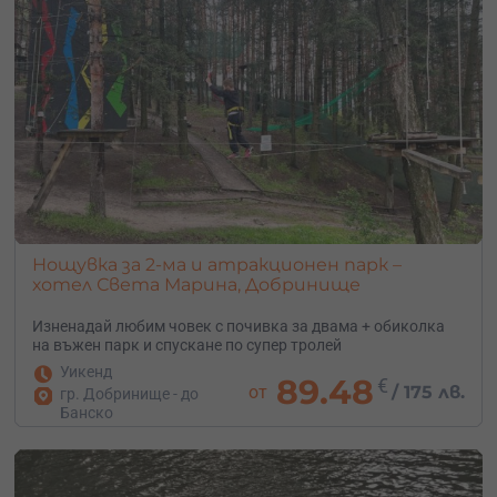
Нощувка за 2-ма и атракционен парк –
хотел Света Марина, Добринище
Изненадай любим човек с почивка за двама + обиколка
на въжен парк и спускане по супер тролей
Уикенд
89.48
€
от
/
175 лв.
гр. Добринище - до
Банско