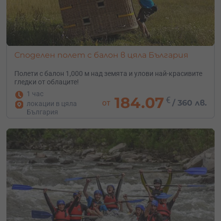
Споделен полет с балон в цяла България
Полети с балон 1,000 м над земята и улови най-красивите
гледки от облаците!
1 час
184.07
€
от
/
360 лв.
локации в цяла
България