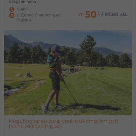
отбрани вина
½ ден
50
€
от
/
97.80 лв.
с. Долно Спанчево, до
Петрич
Индивидуален голф урок с инструктор в
Pirin Golf край Разлог