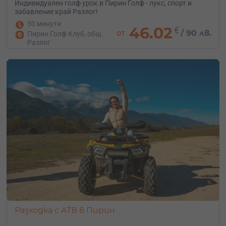
Индивидуален голф урок в Пирин Голф - лукс, спорт и
забавление край Разлог!
50 минути
46.02
€
от
/
90 лв.
Пирин Голф Клуб, общ.
Разлог
Разходка с АТВ в Пирин