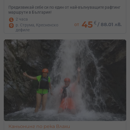
Предизвикай себе си по един от най-вълнуващите рафтинг
маршрути в България!
2 часа
45
€
от
/
88.01 лв.
р. Струма, Кресненско
дефиле
Каньонинг по река Влахи