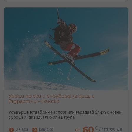
Уроци по ски и сноуборд за деца и
възрастни – Банско
Усъвършенствай зимен спорт или зарадвай близък човек
с уроци индивидуално или в група
60
€
2 часа
Банско
от
/
117.35 лв.