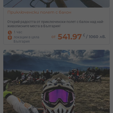
Приключенски полет с балон
Открий радостта от приключенски полет с балон над най-
живописните места в България!
1 час
541.97
€
от
/
1060 лв.
локации в цяла
България