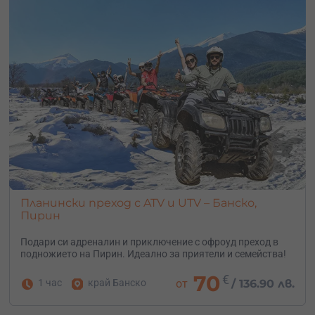
Планински преход с ATV и UTV – Банско,
Пирин
Подари си адреналин и приключение с офроуд преход в
подножието на Пирин. Идеално за приятели и семейства!
70
€
1 час
край Банско
от
/
136.90 лв.