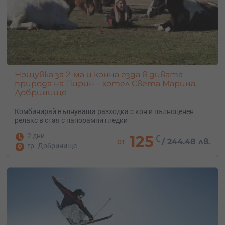
Нощувка за 2-ма и конна езда в дивата
природа на Пирин – хотел Света Марина,
Добринище
Комбинирай вълнуваща разходка с кон и пълноценен
релакс в стая с панорамни гледки
2 дни
125
€
от
/
244.48 лв.
гр. Добринище