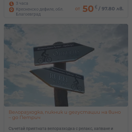
3 часа
50
€
от
/
97.80 лв.
Кресненско дефиле, обл.
Благоевград
Велоразходка, пикник и дегустации на вино
– до Петрич
Съчетай приятната велоразходка с релакс, хапване и