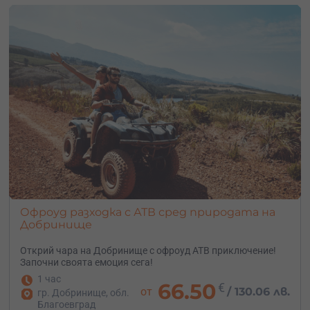
Офроуд разходка с АТВ сред природата на
Добринище
Открий чара на Добринище с офроуд АТВ приключение!
Започни своята емоция сега!
1 час
66.50
€
от
/
130.06 лв.
гр. Добринище, обл.
Благоевград