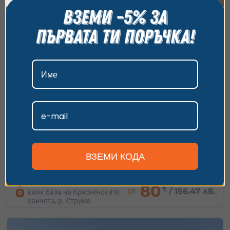
всички бисквитки, да откажете всички или да
изберете предпочитания. За повече информация
относно начина, по който обработваме вашите
данни, моля, посетете нашата страница за
поверителност.
Приемам
Персонализиране
Курс за каяк в бързи води за 1 или 3 дни – р.
Струма
ВЗЕМИ КОДА
Практическо каяк обучение с опитни инструктори – за
начинаещи и напреднали!
1 ден
80
€
от
/
156.47 лв.
каяк база на Кресненските
ханчета, р. Струма