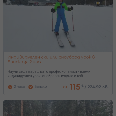
Индивидуален ски или сноуборд урок в
Банско за 2 часа
Научи се да караш като професионалист - вземи
индивидуален урок, съобразен изцяло с теб!
115
€
2 часа
Банско
от
/
224.92 лв.