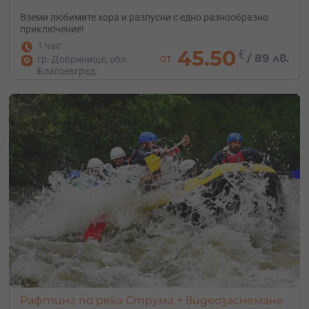
Вземи любимите хора и разпусни с едно разнообразно
приключение!
1 час
45.50
€
от
/
89 лв.
гр. Добринище, обл.
Благоевград
Рафтинг по река Струма + видеозаснемане