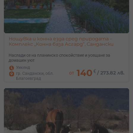
Нощувка и конна езда сред природата –
Комплекс „Конна база Асгард“, Сандански
Наслади се на планинско спокойствие и усещане за
домашен уют
Уикенд
140
€
от
/
273.82 лв.
гр. Сандански, обл.
Благоевград