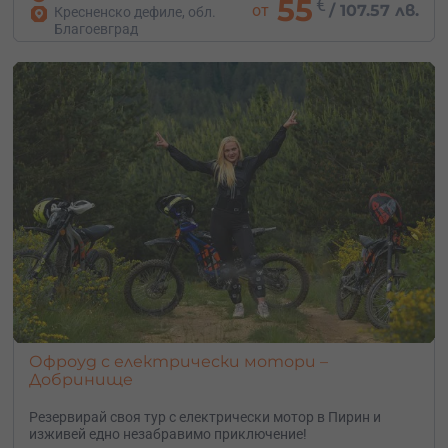
55
€
от
/
107.57 лв.
Кресненско дефиле, обл.
Благоевград
Офроуд с електрически мотори –
Добринище
Резервирай своя тур с електрически мотор в Пирин и
изживей едно незабравимо приключение!