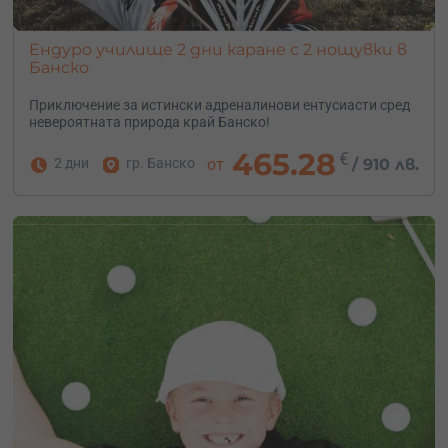
Ендуро училище 2 дни каране с 2 нощувки в
Банско
Приключение за истински адреналинови ентусиасти сред
невероятната природа край Банско!
465.28
€
2 дни
гр. Банско
от
/
910 лв.