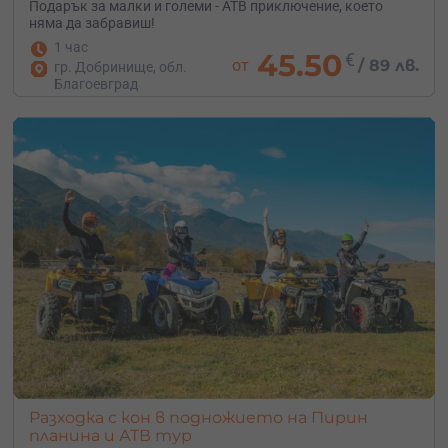
Подарък за малки и големи - АТВ приключение, което
няма да забравиш!
1 час
45.50
€
от
/
89 лв.
гр. Добринище, обл.
Благоевград
Разходка с кон в подножието на Пирин
планина и АТВ тур