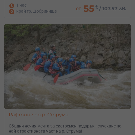
1 час
55
€
от
/
107.57 лв.
край гр. Добринище
Рафтинг по р. Струма
Сбъдни нечия мечта за екстремен подарък - спускане по
най-атрактивната част на р. Струма!