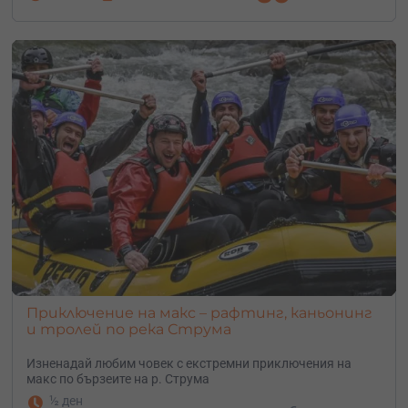
Приключение на макс – рафтинг, каньонинг
и тролей по река Струма
Изненадай любим човек с екстремни приключения на
макс по бързеите на р. Струма
½ ден