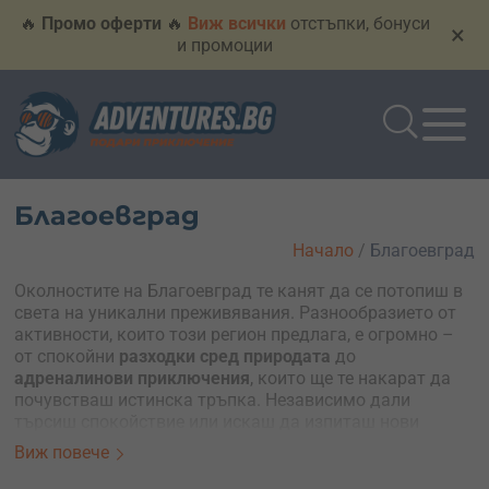
🔥
Промо оферти
🔥
Виж всички
отстъпки, бонуси
×
и промоции
Благоевград
Начало
/
Благоевград
Околностите на Благоевград те канят да се потопиш в
света на уникални преживявания. Разнообразието от
активности, които този регион предлага, е огромно –
от спокойни
разходки сред природата
до
адреналинови приключения
, които ще те накарат да
почувстваш истинска тръпка. Независимо дали
търсиш спокойствие или искаш да изпиташ нови
предизвикателства, тук ще намериш
точното
Виж повече
преживяване за себе си или за подарък
.