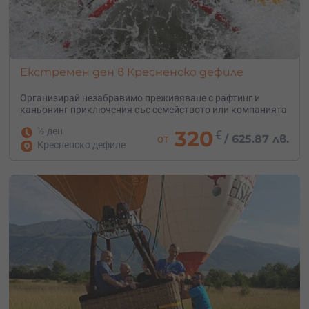
Екстремен ден в Кресненско дефиле
Организирай незабравимо преживяване с рафтинг и
каньонинг приключения със семейството или компанията
½ ден
320
€
от
/
625.87 лв.
Кресненско дефиле