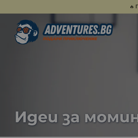
🔥
Идеи за моми