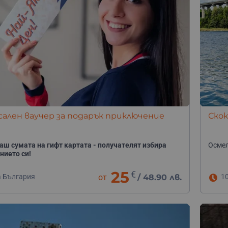
ален ваучер за подарък приключение
Скок
аш сумата на гифт картата - получателят избира
Осмел
нието си!
25
€
а България
от
/
48.90 лв.
1