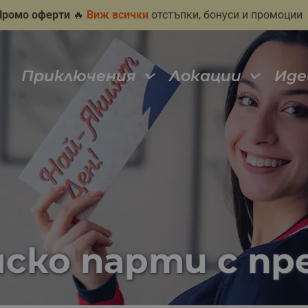
Промо оферти
🔥
Виж всички
отстъпки, бонуси и промоции
Приключения
Локации
Иде
нско парти с п