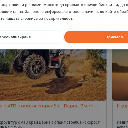
рума, Кресненското дефиле
Б
ъдържание и реклами. Можете да приемете всички бисквитки, да 
едпочитания. За повече информация относно начина, по който обр
ете нашата страница за поверителност.
ерсонализиране
Приемам
а с АТВ с опция стрелба – Варна, Златни
Изди
роуд тур с АТВ край Варна с опция стрелба - скорост
Издиг
ин на 4 гуми!
невер