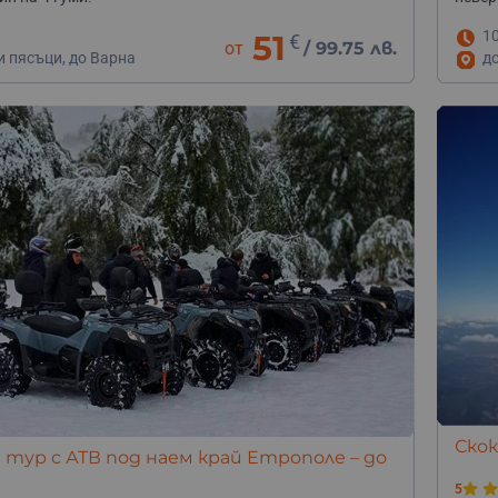
1
51
€
от
/
99.75 лв.
и пясъци, до Варна
до
Скок
тур с АТВ под наем край Етрополе – до
5