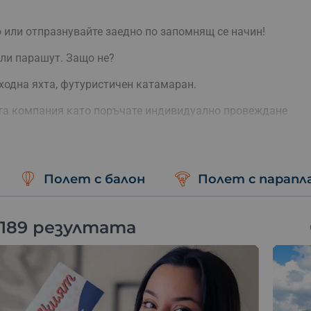
или отпразнувайте заедно по запомнящ се начин!
ли парашут. Защо не?
ходна яхта, футуристичен катамаран.
ата компания като поръчате индивидуално провеждане
нтбол или преход с коне – само за вашата група.
Полет с балон
Полет с парапл
 189 резултата