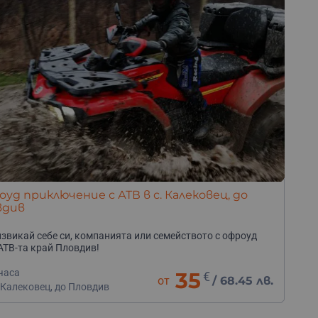
уд приключение с АТВ в с. Калековец, до
вдив
звикай себе си, компанията или семейството с офроуд
 АТВ-та край Пловдив!
часа
35
€
от
/
68.45 лв.
 Калековец, до Пловдив