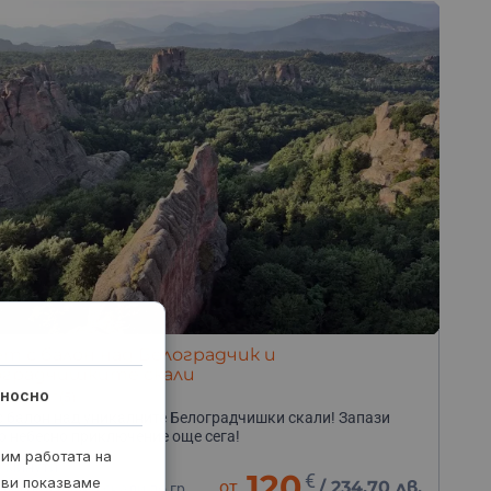
т с балон над Белоградчик и
оградчишките скали
носно
(5)
с балон над уникалните Белоградчишки скали! Запази
о небесно приключение още сега!
рим работата на
0 минути
120
€
 ви показваме
от
/
234.70 лв.
елоградчишки скали до гр.