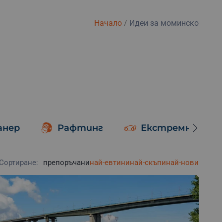
Начало
/
Идеи за моминско
анер
Рафтинг
Екстремно шоф
Сортиране:
препоръчани
най-евтини
най-скъпи
най-нови