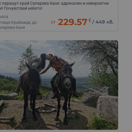
с парашут край Сапарева баня: адреналин и невероятни
и! Почувствай небето!
часа
229.57
€
от
/
449 лв.
етище Крайници, до
апарева баня