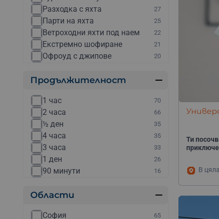
Разходка с яхта
27
Парти на яхта
25
Ветроходни яхти под наем
22
Екстремно шофиране
21
Офроуд с джипове
20
Рафтинг
19
Продължителност
Конна езда
18
Курсове и обучения
17
1 час
70
Каякинг
16
Универс
2 часа
66
Каране на ATV / АТВ
14
½ ден
35
Уроци по конна езда
13
4 часа
35
Други
12
Ти посочв
3 часа
33
приключе
Планински преходи
11
1 ден
26
Полет с балон
9
В цял
90 минути
16
Скок с бънджи
8
5 часа
14
Моторни лодки
7
Области
Няколко дена
14
Каране на бъги
6
Уикенд
14
Катерене
6
София
65
30 минути
8