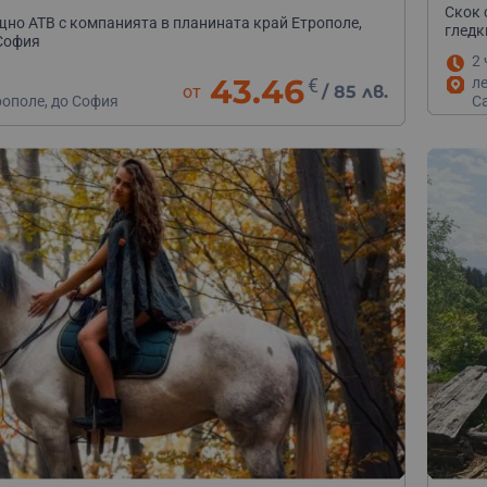
Скок 
но АТВ с компанията в планината край Етрополе,
гледк
София
2 
43.46
л
€
от
/
85 лв.
С
рополе, до София