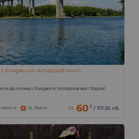
 с бънджи от Аспарухов мост
и се да скочиш с бънджи от Аспарухов мост Варна!
60
€
0 минути
гр. Варна
от
/
117.35 лв.