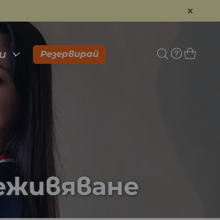
×
и
Резервирай
реживяване