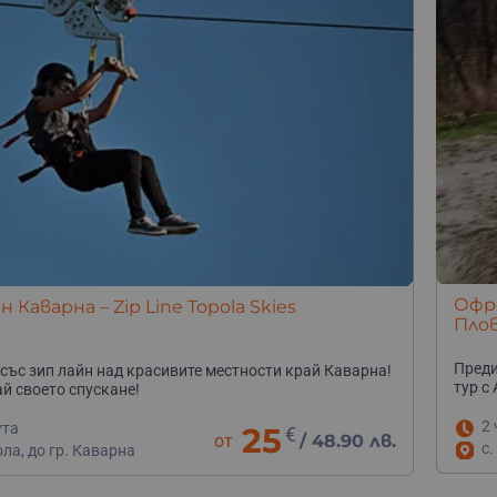
Офро
 Каварна – Zip Line Topola Skies
Пло
Преди
 със зип лайн над красивите местности край Каварна!
тур с
й своето спускане!
2 
ута
25
€
от
/
48.90 лв.
с.
ола, до гр. Каварна