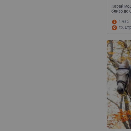
Карай мощ
близо до 
1 час
гр. Ет