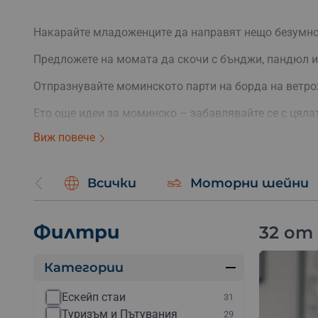
Накарайте младоженците да направят нещо безумно 
Предложете на момата да скочи с бънджи, пандюл и
Отпразнувайте моминското парти на борда на ветро
Ето още идеи за моминско – забавлявайте се с цял
на рафтинг, виа ферата, каякинг, екстремен ден, пей
Виж повече
Всички
Моторни шейни
Филтри
32 от
Категории
Ескейп стаи
31
Туризъм и Пътувания
29