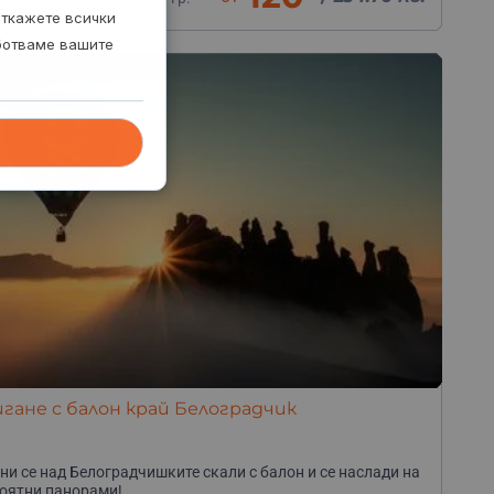
елоградчик
откажете всички
аботваме вашите
гане с балон край Белоградчик
ни се над Белоградчишките скали с балон и се наслади на
оятни панорами!