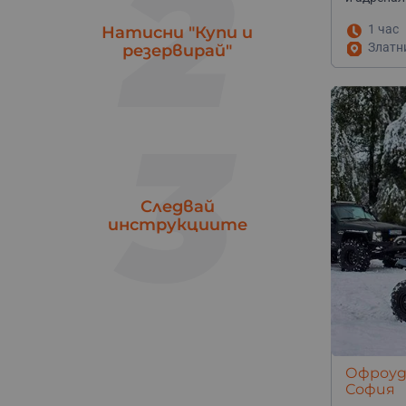
2
Търговище
1
Ямбол
1 час
Натисни "Купи и
1
Златн
резервирай"
3
Следвай
инструкциите
Офроуд 
София