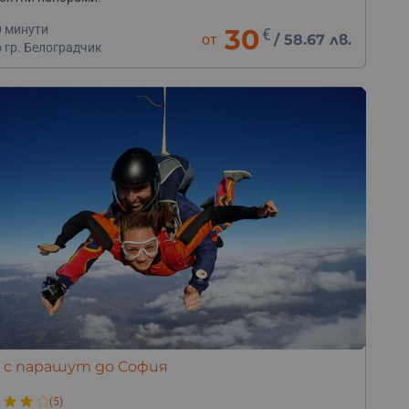
0 минути
30
€
от
/
58.67 лв.
 гр. Белоградчик
 с парашут до София
(5)