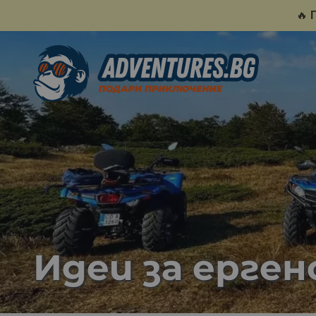
🔥
Идеи за ерге