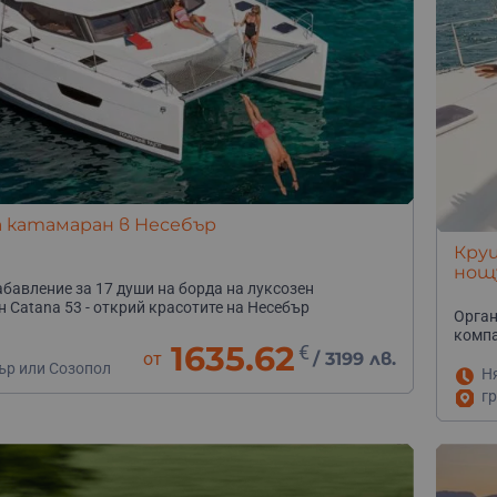
а катамаран в Несебър
Круи
нощ
абавление за 17 души на борда на луксозен
 Catana 53 - открий красотите на Несебър
Орган
компа
1635.62
€
от
/
3199 лв.
ър или Созопол
Н
гр