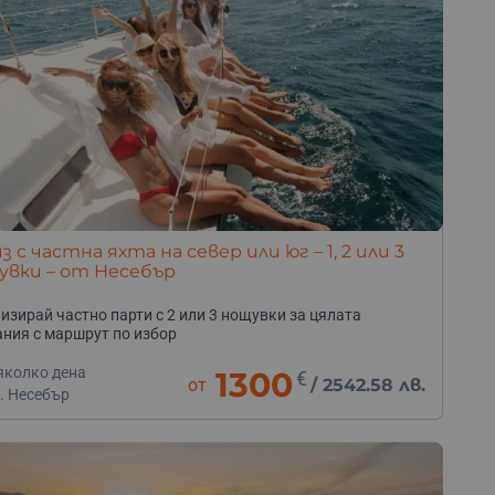
з с частна яхта на север или юг – 1, 2 или 3
увки – от Несебър
изирай частно парти с 2 или 3 нощувки за цялата
ния с маршрут по избор
яколко дена
1300
€
от
/
2542.58 лв.
. Несебър