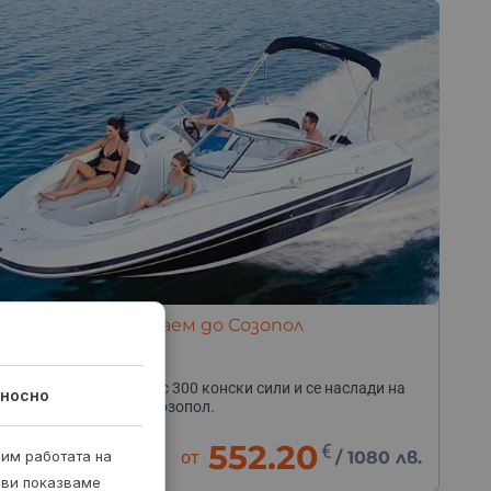
рна лодка под наем до Созопол
лявай моторна лодка с 300 конски сили и се наслади на
носно
отните гледки около Созопол.
552.20
€
рим работата на
часа
гр. Созопол
от
/
1080 лв.
 ви показваме