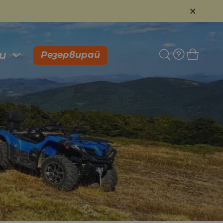
×
и
Резервирай