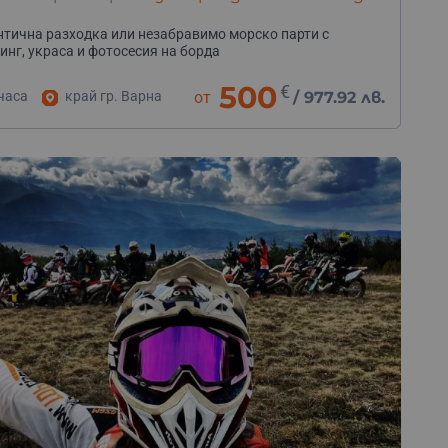
9.2026 г
тична разходка или
незабравимо
морско
парти
с
инг,
украса
и
фотосесия
на
борда
500
€
часа
край гр. Варна
от
/
977.92 лв.