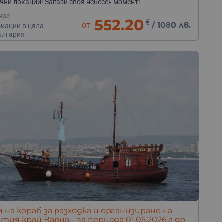
чни локации! Запази своя небесен момент!
час
552.20
€
от
/
1080 лв.
окации в цяла
ългария
 на кораб за разходка и организиране на
тия край Варна – за периода 01.05.2026 г до