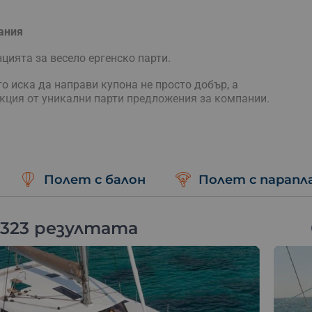
ания
цията за весело ергенско парти.
о иска да направи купона не просто добър, а
екция от уникални парти предложения за компании.
та с ваучер за едно споделено вълнуващо приключение,
Полет с балон
Полет с парапл
д джипове, бъги тур в планината, рафтинг, VIP полет с
 323 резултата