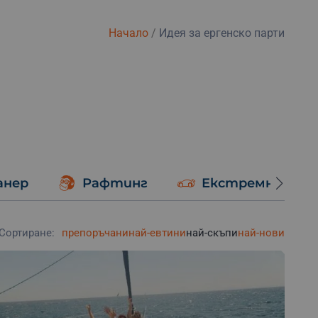
Начало
/
Идея за ергенско парти
анер
Рафтинг
Екстремно шоф
Сортиране:
препоръчани
най-евтини
най-скъпи
най-нови