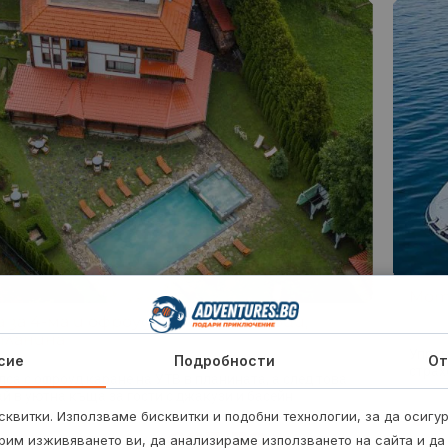
Мото
 за 4-ма и офроуд с УТВ – с. Валевци,
планина
Управ
сие
Подробности
От
страх
лса с офроуд каране на УТВ в планината, а след това
й в уютна къща за гости с джакузи и басейн
квитки. Използваме бисквитки и подобни технологии, за да осигу
4 
603.32
€
рим изживяването ви, да анализираме използването на сайта и да
от
/
1180 лв.