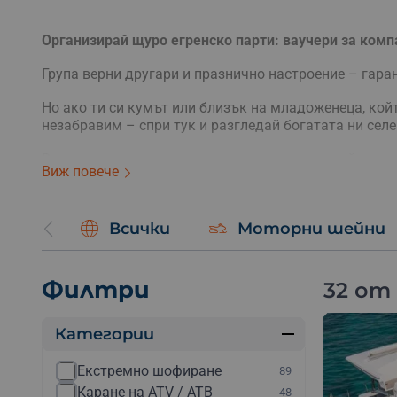
Организирай щуро егренско парти: ваучери за комп
Група верни другари и празнично настроение – гаран
Но ако ти си кумът или близък на младоженеца, койт
незабравим – спри тук и разгледай богатата ни сел
Внеси доза адреналин в празника и изненадай група
Виж повече
за което дълго ще разказвате заедно. Избери:
частно парти на яхта на морето;
Всички
Моторни шейни
парти с луксозна лимузина;
екстремни преживявания за група: сафари с офроу
балон и др.;
дегустации на вина, бира или уиски;
Филтри
32 от
Категории
Екстремно шофиране
89
Каране на ATV / АТВ
48