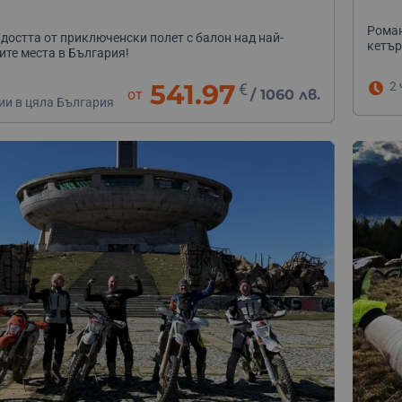
30.0
Роман
достта от приключенски полет с балон над най-
кетър
те места в България!
541.97
2 
€
от
/
1060 лв.
ии в цяла България