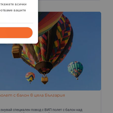
откажете всички
аботваме вашите
полет с балон в цяла България
знувай специален повод с ВИП полет с балон над