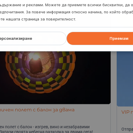
евци, обл. Габрово
ъдържание и реклами. Можете да приемете всички бисквитки, да 
едпочитания. За повече информация относно начина, по който обр
ете нашата страница за поверителност.
ерсонализиране
Приемам
чен полет с балон за двама
VIP 
н полет с балон - изгрев, вино и незабравими
Отпра
Запази своята небесна разходка за двама сега!