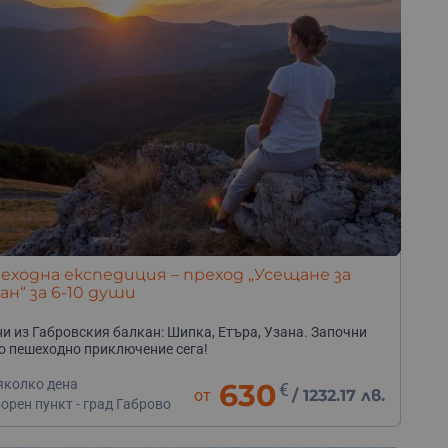
ходна експедиция – преход „Усещане за
ан“ за 6-10 души
ни из Габровския балкан: Шипка, Етъра, Узана. Започни
о пешеходно приключение сега!
яколко дена
630
€
от
/
1232.17 лв.
орен пункт - град Габрово