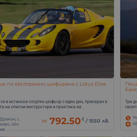
е по екстремно шофиране с Lotus Elise
Пеше
Балк
се в истински спортен шофьор с един ден, прекаран в
Три д
а на опитни инструктори и практика на
своет
ална писта.
Н
792.50
€
Дракон, с.
от
/
1550 лв.
сб
ново, обл.
ив