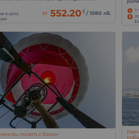
разли
552.20
1 
€
от
/
1080 лв.
ии в цяла
л
рия
Б
Наем
ченски полет с балон
съби