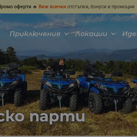
Промо оферти
🔥
Виж всички
отстъпки, бонуси и промоции
Приключения
Локации
Иде
нско парти