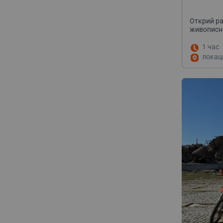
Открий ра
живописни
1 час
локац