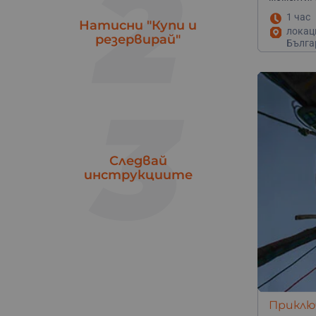
2
Търговище
1
1 час
Ямбол
Натисни "Купи и
1
локац
резервирай"
Бълга
3
Следвай
инструкциите
Приклю