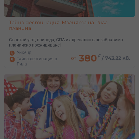
Тайна дестинация. Магията на Рила
планина
Съчетай уют, природа, СПА и адреналин в незабравимо
планинско преживяване!
Уикенд
380
€
от
/
743.22 лв.
Тайна дестинация в
Рила