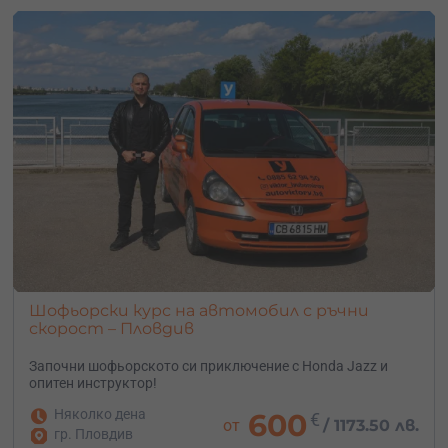
Шофьорски курс на автомобил с ръчни
скорост – Пловдив
Започни шофьорското си приключение с Honda Jazz и
опитен инструктор!
Няколко дена
600
€
от
/
1173.50 лв.
гр. Пловдив