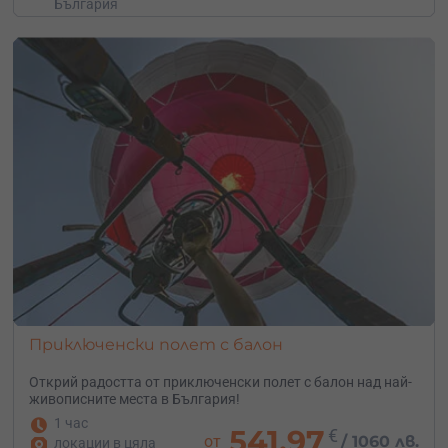
България
Приключенски полет с балон
Открий радостта от приключенски полет с балон над най-
живописните места в България!
1 час
541.97
€
от
/
1060 лв.
локации в цяла