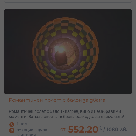
Романтичен полет с балон за двама
Романтичен полет с балон - изгрев, вино и незабравими
моменти! Запази своята небесна разходка за двама сега!
1 час
552.20
€
от
/
1080 лв.
локации в цяла
България