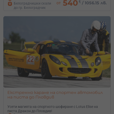
540
€
от
/
1056.15 лв.
Белоградчишки скали
до гр. Белоградчик
Екстремно каране на спортен автомобил
на писта до Пловдив
Усети магията на спортното шофиране с Lotus Elise на
писта Дракон до Пловдив!