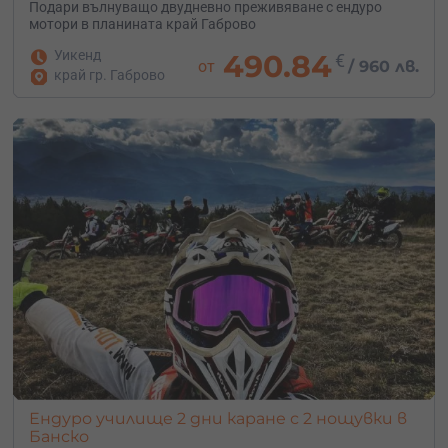
Подари вълнуващо двудневно преживяване с ендуро
мотори в планината край Габрово
Уикенд
490.84
€
от
/
960 лв.
край гр. Габрово
Ендуро училище 2 дни каране с 2 нощувки в
Банско