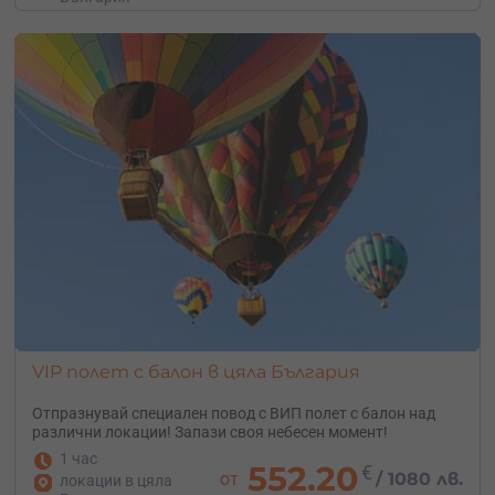
VIP полет с балон в цяла България
Отпразнувай специален повод с ВИП полет с балон над
различни локации! Запази своя небесен момент!
1 час
552.20
€
от
/
1080 лв.
локации в цяла