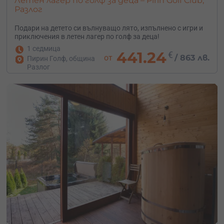
Летен лагер по голф за деца – Pirin Golf Club,
Разлог
Подари на детето си вълнуващо лято, изпълнено с игри и
приключения в летен лагер по голф за деца!
1 седмица
441.24
€
от
/
863 лв.
Пирин Голф, община
Разлог