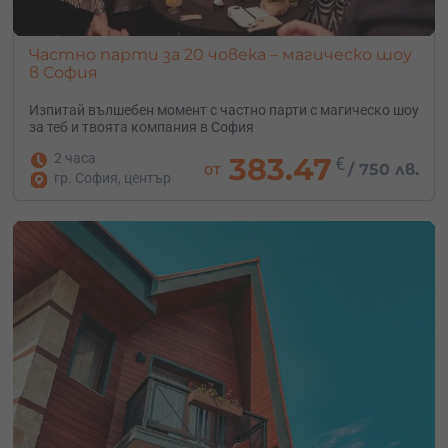
Частно парти за 20 човека – магическо шоу
в София
Изпитай вълшебен момент с частно парти с магическо шоу
за теб и твоята компания в София
2 часа
383.47
€
от
/
750 лв.
гр. София, център