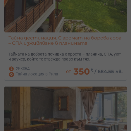
Тайна дестинация. С аромат на борова гора
– СПА изживяване в планината
Тайната на добрата почивка е проста – планина, СПА, уют
и ваучер, който те отвежда право към тях.
Уикенд
350
€
от
/
684.55 лв.
Тайна локация в Рила