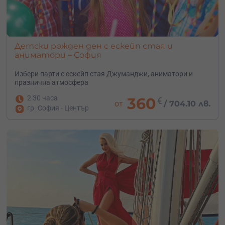
Детски рожден ден с ескейп стая и
аниматори – София
Избери парти с ескейп стая Джуманджи, аниматори и
празнична атмосфера
2:30 часа
360
€
от
/
704.10 лв.
гр. София - Център