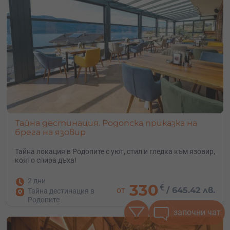
Тайна дестинация. Родопска приказка на
брега на язовир
Тайна локация в Родопите с уют, стил и гледка към язовир,
която спира дъха!
2 дни
330
€
от
/
645.42 лв.
Тайна дестинация в
Родопите
започни чат