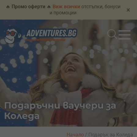
🔥
Промо оферти
🔥
Виж всички
отстъпки, бонуси
×
и промоции
Подаръчни ваучери за
Коледа
Начало
/
Подарък за Коледа