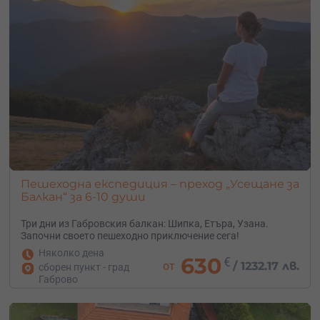
Пешеходна експедиция – преход „Усещане за
Балкан“ за 6-10 души
Три дни из Габровския балкан: Шипка, Етъра, Узана.
Започни своето пешеходно приключение сега!
Няколко дена
630
€
от
/
1232.17 лв.
сборен пункт - град
Габрово