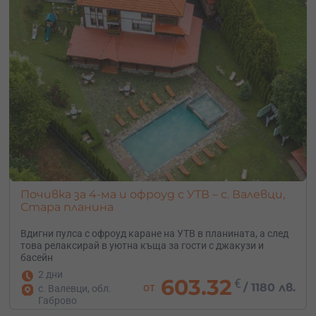
Почивка за 4-ма и офроуд с УТВ – с. Валевци,
Стара планина
Вдигни пулса с офроуд каране на УТВ в планината, а след
това релаксирай в уютна къща за гости с джакузи и
басейн
2 дни
603.32
€
от
/
1180 лв.
с. Валевци, обл.
Габрово