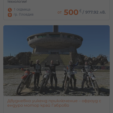
технологии!
1 седмица
500
€
от
/
977.92 лв.
гр. Пловдив
Двудневно уикенд приключение – офроуд с
ендуро мотор край Габрово