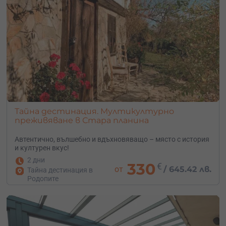
Тайна дестинация. Mултикултурно
преживяване в Стара планина
Автентично, вълшебно и вдъхновяващо – място с история
и културен вкус!
2 дни
330
€
от
/
645.42 лв.
Тайна дестинация в
Родопите