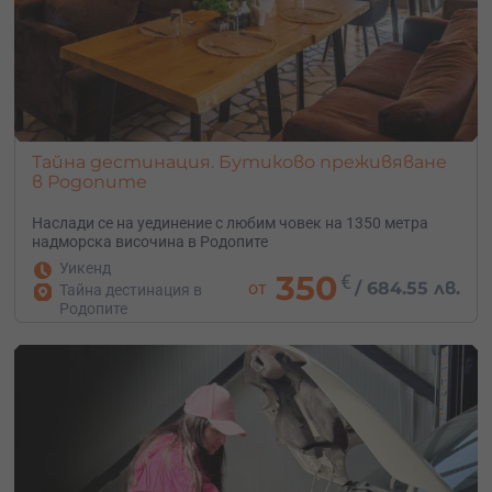
Тайна дестинация. Бутиково преживяване
в Родопите
Наслади се на уединение с любим човек на 1350 метра
надморска височина в Родопите
Уикенд
350
€
от
/
684.55 лв.
Тайна дестинация в
Родопите