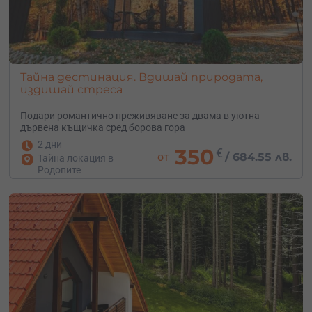
Тайна дестинация. Вдишай природата,
издишай стреса
Подари романтично преживяване за двама в уютна
дървена къщичка сред борова гора
2 дни
350
€
от
/
684.55 лв.
Тайна локация в
Родопите