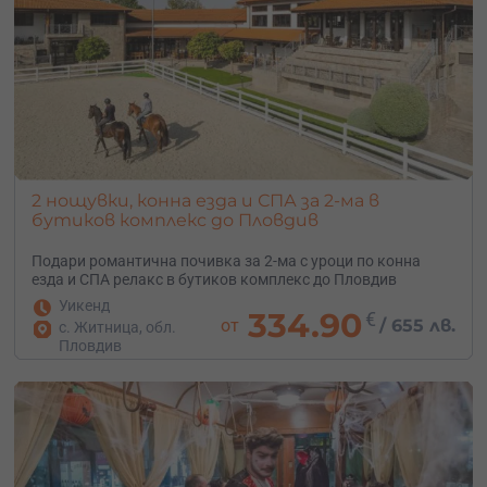
2 нощувки, конна езда и СПА за 2-ма в
бутиков комплекс до Пловдив
Подари романтична почивка за 2-ма с уроци по конна
езда и СПА релакс в бутиков комплекс до Пловдив
Уикенд
334.90
€
от
/
655 лв.
с. Житница, обл.
Пловдив