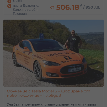
½ ден
506.18
€
писта Дракон, с.
от
/
990 лв.
Калояново, обл.
Пловдив
Обучение с Tesla Model S – шофиране от
ново поколение – Пловдив
Учи без напрежение - с плавно управление и интуитивни