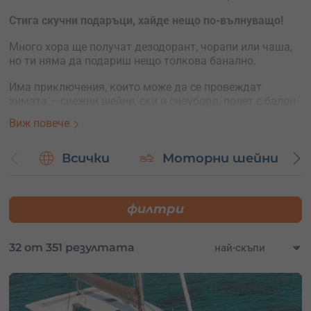
Стига скучни подаръци, хайде нещо по-вълнуващо!
Много хора ще получат дезодорант, чорапи или чаша,
но ти няма да подариш нещо толкова банално.
Има приключения, които може да се провеждат
зимата – снежни шейни, ски и сноуборд, полет с балон
и някои други.
Виж повече
Има брой подходящи приключения на закрито –
пейнтбол, авиосимулатор, картинг.
Всички
Моторни шейни
Няма значение, нашите ваучери са валидни 1 година и
получателят ще може да си избере каквото и когато
филтри
поиска.
32 от 351 резултата