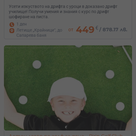
Усети изкуството на дрифта с уроци в доказано дрифт
училище! Получи умения и знания с курс по дрифт
шофиране на писта.
1 ден
449
€
от
/
878.17 лв.
Летище „Крайници“, до
Сапарева баня