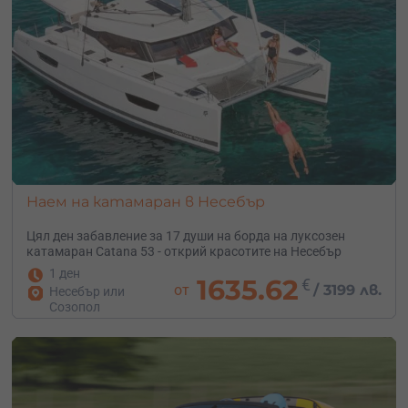
Наем на катамаран в Несебър
Цял ден забавление за 17 души на борда на луксозен
катамаран Catana 53 - открий красотите на Несебър
1 ден
1635.62
€
от
/
3199 лв.
Несебър или
Созопол