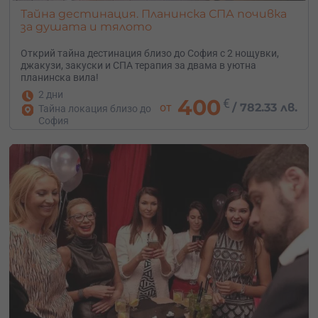
Тайна дестинация. Планинска СПА почивка
за душата и тялото
Открий тайна дестинация близо до София с 2 нощувки,
джакузи, закуски и СПА терапия за двама в уютна
планинска вила!
2 дни
400
€
от
/
782.33 лв.
Тайна локация близо до
София