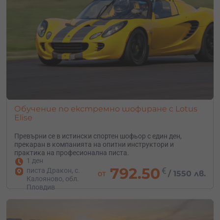
Обучение по екстремно шофиране с Lotus
Elise
Превърни се в истински спортен шофьор с един ден,
прекаран в компанията на опитни инструктори и
практика на професионална писта.
1 ден
792.50
€
писта Дракон, с.
от
/
1550 лв.
Калояново, обл.
Пловдив