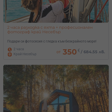
2 часа разходка с яхта + професионален
фотограф край Несебър
Подари си фотосесия с гледка към безкрайното море!
2 часа
350
€
от
/
684.55 лв.
Край Несебър