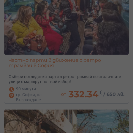
Частно парти в движение с ретро
трамвай в София
Събери погледите с парти в ретро трамвай по столичните
улици с маршрут по твой избор!
90 минути
332.34
€
от
/
650 лв.
гр. София, пл.
Възраждане