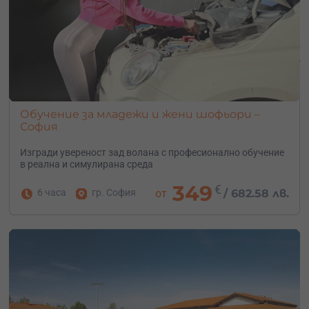
Обучение за младежи и жени шофьори –
София
Изгради увереност зад волана с професионално обучение
в реална и симулирана среда
349
€
6 часа
гр. София
от
/
682.58 лв.